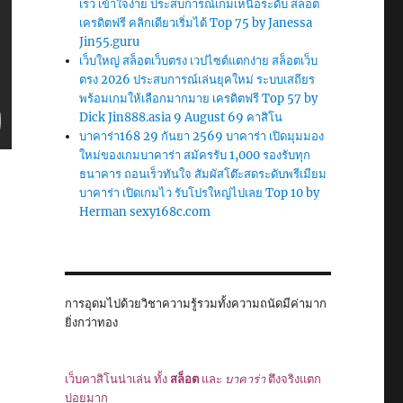
เร็ว เข้าใจง่าย ประสบการณ์เกมเหนือระดับ สล็อต
เครดิตฟรี คลิกเดียวเริ่มได้ Top 75 by Janessa
Jin55.guru
เว็บใหญ่ สล็อตเว็บตรง เวปไซต์แตกง่าย สล็อตเว็บ
ตรง 2026 ประสบการณ์เล่นยุคใหม่ ระบบเสถียร
พร้อมเกมให้เลือกมากมาย เครดิตฟรี Top 57 by
Dick Jin888.asia 9 August 69 คาสิโน
บาคาร่า168 29 กันยา 2569 บาคาร่า เปิดมุมมอง
ใหม่ของเกมบาคาร่า สมัครรับ 1,000 รองรับทุก
ธนาคาร ถอนเร็วทันใจ สัมผัสโต๊ะสดระดับพรีเมียม
บาคาร่า เปิดเกมไว รับโปรใหญ่ไปเลย Top 10 by
Herman sexy168c.com
การอุดมไปด้วยวิชาความรู้รวมทั้งความถนัดมีค่ามาก
ยิ่งกว่าทอง
เว็บคาสิโนน่าเล่น ทั้ง
สล็อต
และ
บาคาร่า
ตึงจริงแตก
บ่อยมาก