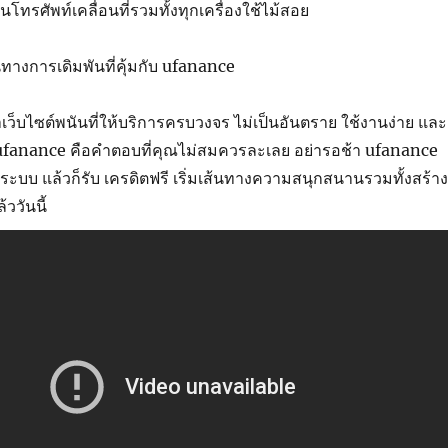
ทรศัพท์เคลื่อนที่รวมทั้งทุกเครื่องใช้ไม้สอย
้นทางการเดิมพันที่คุ้มกับ ufanance
ว็บไซต์พนันที่ให้บริการครบวงจร ไม่เป็นอันตราย ใช้งานง่าย และ
น ufanance คือคำตอบที่คุณไม่สมควรละเลย อย่ารอช้า ufanance
เข้าระบบ แล้วก็รับ เครดิตฟรี เริ่มเส้นทางความสนุกสนานรวมทั้งสร้าง
ววันนี้