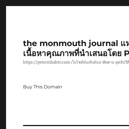
the monmouth journal แหล่ง
เนื้อหาคุณภาพที่นำเสนอโดย Pe
https://petermbahtv.com เว็บไซต์บันเทิงอันน่าติดตาม ดูคลิปวี
Buy This Domain