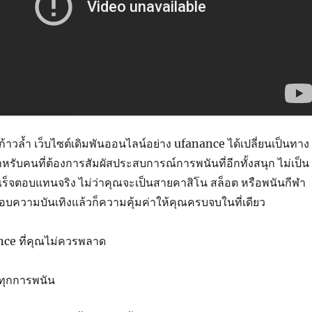
ลก้าวล้ำ เว็บไซต์เดิมพันออนไลน์อย่าง ufanance ได้เปลี่ยนเป็นทาง
สำหรับคนที่ต้องการสัมผัสประสบการณ์การพนันที่อีกทั้งสนุก ไม่เป็น
เร็จตอบแทนจริง ไม่ว่าคุณจะเป็นสายคาสิโน สล็อต หรือพนันกีฬา
บความบันเทิงแล้วก็ความคุ้มค่าให้คุณครบจบในที่เดียว
nce ที่คุณไม่ควรพลาด
์ทุกการพนัน