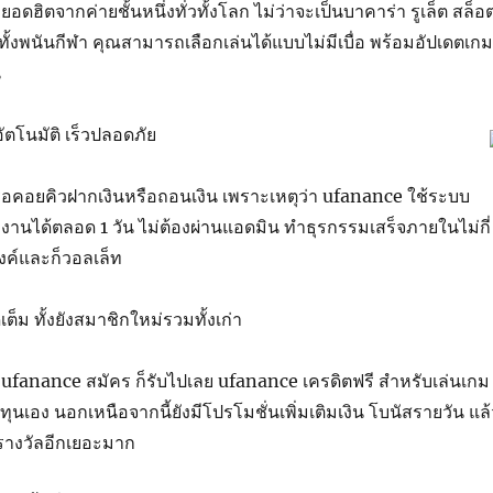
ฮิตจากค่ายชั้นหนึ่งทั่วทั้งโลก ไม่ว่าจะเป็นบาคาร่า รูเล็ต สล็อ
ทั้งพนันกีฬา คุณสามารถเลือกเล่นได้แบบไม่มีเบื่อ พร้อมอัปเดตเกม
น
ตโนมัติ เร็วปลอดภัย
รอคอยคิวฝากเงินหรือถอนเงิน เพราะเหตุว่า ufanance ใช้ระบบ
ำงานได้ตลอด 1 วัน ไม่ต้องผ่านแอดมิน ทำธุรกรรมเสร็จภายในไม่กี่
บงค์และก็วอลเล็ท
เต็ม ทั้งยังสมาชิกใหม่รวมทั้งเก่า
ufanance สมัคร ก็รับไปเลย ufanance เครดิตฟรี สำหรับเล่นเกม
ุนเอง นอกเหนือจากนี้ยังมีโปรโมชั่นเพิ่มเติมเงิน โบนัสรายวัน แล้
รางวัลอีกเยอะมาก