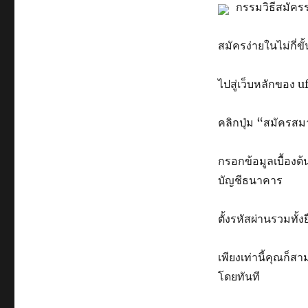
กรรมวิธีสมัครรว
สมัครง่ายในไม่กี่ข
ไปสู่เว็บหลักของ 
คลิกปุ่ม “สมัครสม
กรอกข้อมูลเบื้องต้น
บัญชีธนาคาร
ตั้งรหัสผ่านรวมทั้
เพียงเท่านี้คุณก็ส
โดยทันที