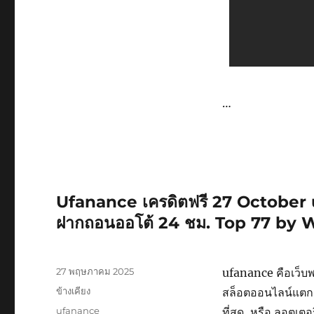
…
Ufanance เครดิตฟรี 27 October uf
ฝากถอนออโต้ 24 ชม. Top 77 by
เขียน
27 พฤษภาคม 2025
ufanance คือเว็บพ
เมื่อ
รูป
ข้างเคียง
สล็อตออนไลน์แตกง
แบบ
หมวด
ufanance
ที่สุด, หรือ ลอตเต