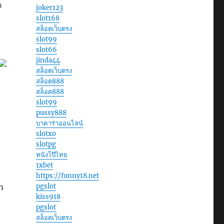
ต
joker123
slot168
สล็อตเว็บตรง
slot99
slot66
jinda44
สล็อตเว็บตรง
สล็อต888
สล็อต888
slot99
pussy888
บาคาร่าออนไลน์
slotxo
slotpg
หนังโป๊ไทย
1xbet
https://funny18.net
ว
pgslot
kiss918
pgslot
สล็อตเว็บตรง