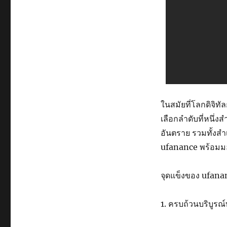
ในสมัยที่โลกดิจิทั
เลือกลำดับที่หนึ่ง
อันตราย รวมทั้งสำ
ufanance พร้อมมอ
จุดแข็งของ ufana
1. ครบถ้วนบริบูรณ