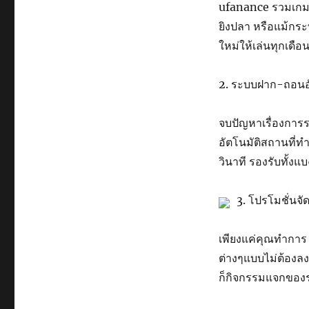
ufanance รวมเกมยอด
ยิงปลา หรือแม้กระ
ใหม่ให้เล่นทุกเดือ
2. ระบบฝาก-ถอนอั
จบปัญหาเรื่องการ
อัตโนมัติสถานที่ท
วินาที รองรับทั้งแ
3. โปรโมชั่นจัด
เพียงแค่คุณทำการ 
ต่างๆแบบไม่ต้องลงท
ก็กิจกรรมแจกของ