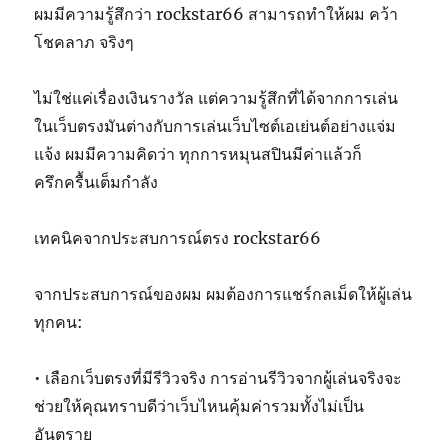
ผมมีความรู้สึกว่า rockstar66 สามารถทำให้ผม คว้า
โชคลาภ จริงๆ
ไม่ใช่แค่เรื่องเงินรางวัล แต่ความรู้สึกที่ได้จากการเล่น
ในเว็บตรงมันต่างกับการเล่นเว็บไซต์เอเย่นต์อย่างแจ่ม
แจ้ง ผมมีความคิดว่า ทุกการหมุนสปินมีค่าแล้วก็
ครึกครื้นเต็มกำลัง
เทคนิคจากประสบการณ์ตรง rockstar66
จากประสบการณ์ของผม ผมต้องการแชร์กลเม็ดให้ผู้เล่น
ทุกคน:
• เลือกเว็บตรงที่มีรีวิวจริง การอ่านรีวิวจากผู้เล่นจริงจะ
ช่วยให้คุณทราบดีว่าเว็บไหนคุ้มค่ารวมทั้งไม่เป็น
อันตราย