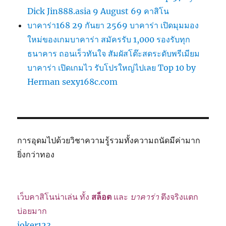
Dick Jin888.asia 9 August 69 คาสิโน
บาคาร่า168 29 กันยา 2569 บาคาร่า เปิดมุมมอง
ใหม่ของเกมบาคาร่า สมัครรับ 1,000 รองรับทุก
ธนาคาร ถอนเร็วทันใจ สัมผัสโต๊ะสดระดับพรีเมียม
บาคาร่า เปิดเกมไว รับโปรใหญ่ไปเลย Top 10 by
Herman sexy168c.com
การอุดมไปด้วยวิชาความรู้รวมทั้งความถนัดมีค่ามาก
ยิ่งกว่าทอง
เว็บคาสิโนน่าเล่น ทั้ง
สล็อต
และ
บาคาร่า
ตึงจริงแตก
บ่อยมาก
joker123