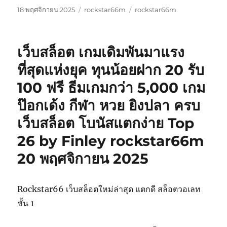
เขียน
หมวด
ป้าย
18 พฤศจิกายน 2025
rockstar66m
rockstar66m
เมื่อ
หมู่
กำกับ
เว็บสล็อต เกมเดิมพันมาแรง
ที่สุดแห่งยุค ทุนน้อยฝาก 20 รับ
100 ฟรี ธีมเกมกว่า 5,000 เกม
ป๊อกเด้ง กีฬา หวย ยิงปลา ครบ
เว็บสล็อต โบนัสแตกง่าย Top
26 by Finley rockstar66m
20 พฤศจิกายน 2025
Rockstar66 เว็บสล็อตใหม่ล่าสุด แตกดี สล็อตวอเลท
ชั้น 1