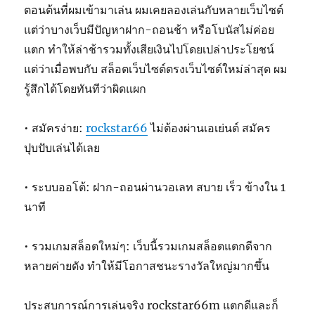
ตอนต้นที่ผมเข้ามาเล่น ผมเคยลองเล่นกับหลายเว็บไซต์
แต่ว่าบางเว็บมีปัญหาฝาก-ถอนช้า หรือโบนัสไม่ค่อย
แตก ทำให้ล่าช้ารวมทั้งเสียเงินไปโดยเปล่าประโยชน์
แต่ว่าเมื่อพบกับ สล็อตเว็บไซต์ตรงเว็บไซต์ใหม่ล่าสุด ผม
รู้สึกได้โดยทันทีว่าผิดแผก
• สมัครง่าย:
rockstar66
ไม่ต้องผ่านเอเย่นต์ สมัคร
ปุบปับเล่นได้เลย
• ระบบออโต้: ฝาก-ถอนผ่านวอเลท สบาย เร็ว ข้างใน 1
นาที
• รวมเกมสล็อตใหม่ๆ: เว็บนี้รวมเกมสล็อตแตกดีจาก
หลายค่ายดัง ทำให้มีโอกาสชนะรางวัลใหญ่มากขึ้น
ประสบการณ์การเล่นจริง rockstar66m แตกดีและก็