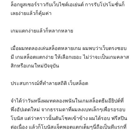
ล็อกยูสเซอร์ราวกับเว็บไซต์เอเย่นต์ การรับโปรโมชั่นก็
เลยง่ายแล้วก็คุ้มค่า
เกมแตกง่ายแล้วก็หลากหลาย
เมื่อผมทดลองเล่นสล็อตหลายเกม ผมพบว่าเว็บตรงชอบ
มี เกมสล็อตแตกง่าย ให้เลือกเยอะ ไม่ว่าจะเป็นเกมคลาส
สิกหรือเกมใหม่ปัจจุบัน
ประสบการณ์ที่ทำลายสถิติ เว็บสล็อต
จำได้ว่าวันหนึ่งผมทดลองพนันในเกมสล็อตธีมอียิปต์ที่
พึ่งอัปเดตใหม่ จากธรรมดาที่ผมลงเบทเล็กๆเพื่อรอรอบ
โบนัส แต่ว่าคราวนั้นดันโชคเข้าข้าง ผมได้รอบ ฟรีสปิน
ต่อเนื่อง แล้วก็โบนัสแจ็คพอตแตกเต็มๆนี่ถือเป็นทีแรกที่