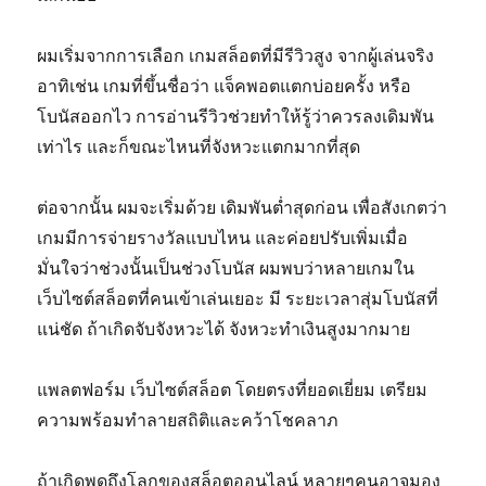
ผมเริ่มจากการเลือก เกมสล็อตที่มีรีวิวสูง จากผู้เล่นจริง
อาทิเช่น เกมที่ขึ้นชื่อว่า แจ็คพอตแตกบ่อยครั้ง หรือ
โบนัสออกไว การอ่านรีวิวช่วยทำให้รู้ว่าควรลงเดิมพัน
เท่าไร และก็ขณะไหนที่จังหวะแตกมากที่สุด
ต่อจากนั้น ผมจะเริ่มด้วย เดิมพันต่ำสุดก่อน เพื่อสังเกตว่า
เกมมีการจ่ายรางวัลแบบไหน และค่อยปรับเพิ่มเมื่อ
มั่นใจว่าช่วงนั้นเป็นช่วงโบนัส ผมพบว่าหลายเกมใน
เว็บไซต์สล็อตที่คนเข้าเล่นเยอะ มี ระยะเวลาสุ่มโบนัสที่
แน่ชัด ถ้าเกิดจับจังหวะได้ จังหวะทำเงินสูงมากมาย
แพลตฟอร์ม เว็บไซต์สล็อต โดยตรงที่ยอดเยี่ยม เตรียม
ความพร้อมทำลายสถิติและคว้าโชคลาภ
ถ้าเกิดพูดถึงโลกของสล็อตออนไลน์ หลายๆคนอาจมอง