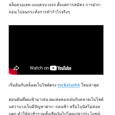
สล็อตวอเลท แบบครบวงจร ตั้งแต่การสมัคร การฝาก-
ถอน ไปจนกระทั่งการทำกำไรจริงๆ
เริ่มต้นกับสล็อตเว็บไซต์ตรง
rockstar66
ใหม่ล่าสุด
ตอนต้นที่ผมเข้ามาเล่น ผมเคยลองเล่นกับหลายเว็บไซต์
แต่ว่าบางเว็บมีปัญหาฝาก-ถอนช้า หรือโบนัสไม่ค่อย
แตก ทำให้ล่าช้ารวมทั้งเสียเงินไปโดยเปล่าประโยชน์