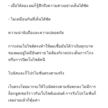
• เมื่อได้ลอง ผมก็รู้สึกถึงความต่างอย่างเห็นได้ชัด
• ไม่เหมือนกันที่เห็นได้ชัด
ความน่านับถือและความปลอดภัย
การเล่นเว็บไซต์ตรงทำให้ผมเชื่อมั่นได้ว่าเงินทุกบาท
ของผมอยู่ไม่มีอันตราย ไม่ต้องกังวลประเด็นการโกง
หรือการปิดเว็บไซต์หนี
โบนัสและก็โปรโมชั่นตรงตามจริง
เว็บตรงโดยมากจะให้โบนัสตรงตามข้อตกลง ไม่มีการ
ล็อกยูสเซอร์ราวกับเว็บไซต์เอเย่นต์ การรับโปรโมชั่นก็
เลยง่ายแล้วก็คุ้มค่า