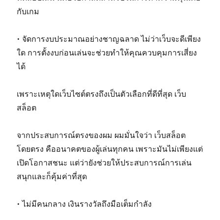
กับเกม
• จัดการงบประมาณอย่างชาญฉลาด ไม่ว่าเว็บจะดีเพียง
ใด การตั้งงบก่อนเล่นจะช่วยทำให้คุณควบคุมการเสี่ยง
ได้
เพราะเหตุใดเว็บไซต์ตรงถึงเป็นตัวเลือกที่ดีที่สุด เว็บ
สล็อต
จากประสบการณ์ตรงของผม ผมมั่นใจว่า เว็บสล็อต
โดยตรง คืออนาคตของผู้เล่นทุกคน เพราะมันไม่เพียงแต่
เปิดโอกาสชนะ แต่ว่ายังช่วยให้ประสบการณ์การเล่น
สนุกและก็คุ้มค่าที่สุด
• ไม่มีคนกลาง เงินรางวัลถึงมือเต็มกำลัง