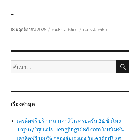
…
เขียน
หมวด
ป้าย
18 พฤศจิกายน 2025
rockstar66m
rockstar66m
เมื่อ
หมู่
กำกับ
ค้นห
ค้นหา:
เรื่องล่าสุด
เครดิตฟรี บริการเกมคาสิโน ครบครัน 24 ชั่วโมง
Top 67 by Lois Hengjing168d.com โปรโมชั่น
เครดิตฟรี 100% กล่องสุ่มเฮงเฮง รับเครดิตฟรี ยูส