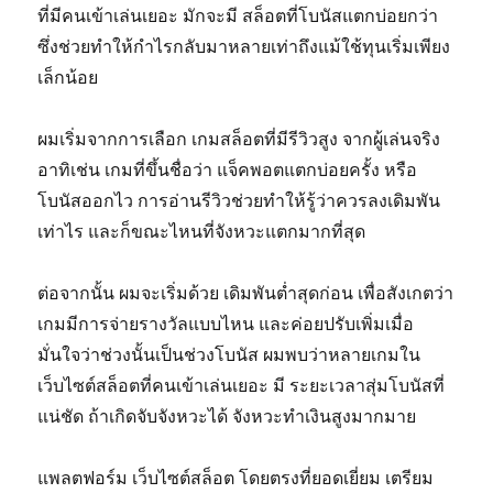
ที่มีคนเข้าเล่นเยอะ มักจะมี สล็อตที่โบนัสแตกบ่อยกว่า
ซึ่งช่วยทำให้กำไรกลับมาหลายเท่าถึงแม้ใช้ทุนเริ่มเพียง
เล็กน้อย
ผมเริ่มจากการเลือก เกมสล็อตที่มีรีวิวสูง จากผู้เล่นจริง
อาทิเช่น เกมที่ขึ้นชื่อว่า แจ็คพอตแตกบ่อยครั้ง หรือ
โบนัสออกไว การอ่านรีวิวช่วยทำให้รู้ว่าควรลงเดิมพัน
เท่าไร และก็ขณะไหนที่จังหวะแตกมากที่สุด
ต่อจากนั้น ผมจะเริ่มด้วย เดิมพันต่ำสุดก่อน เพื่อสังเกตว่า
เกมมีการจ่ายรางวัลแบบไหน และค่อยปรับเพิ่มเมื่อ
มั่นใจว่าช่วงนั้นเป็นช่วงโบนัส ผมพบว่าหลายเกมใน
เว็บไซต์สล็อตที่คนเข้าเล่นเยอะ มี ระยะเวลาสุ่มโบนัสที่
แน่ชัด ถ้าเกิดจับจังหวะได้ จังหวะทำเงินสูงมากมาย
แพลตฟอร์ม เว็บไซต์สล็อต โดยตรงที่ยอดเยี่ยม เตรียม