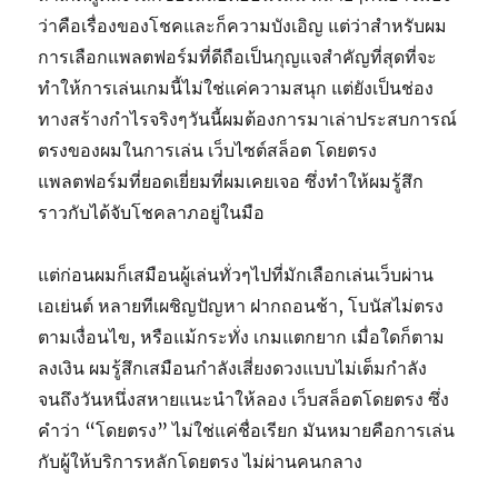
ว่าคือเรื่องของโชคและก็ความบังเอิญ แต่ว่าสำหรับผม
การเลือกแพลตฟอร์มที่ดีถือเป็นกุญแจสำคัญที่สุดที่จะ
ทำให้การเล่นเกมนี้ไม่ใช่แค่ความสนุก แต่ยังเป็นช่อง
ทางสร้างกำไรจริงๆวันนี้ผมต้องการมาเล่าประสบการณ์
ตรงของผมในการเล่น เว็บไซต์สล็อต โดยตรง
แพลตฟอร์มที่ยอดเยี่ยมที่ผมเคยเจอ ซึ่งทำให้ผมรู้สึก
ราวกับได้จับโชคลาภอยู่ในมือ
แต่ก่อนผมก็เสมือนผู้เล่นทั่วๆไปที่มักเลือกเล่นเว็บผ่าน
เอเย่นต์ หลายทีเผชิญปัญหา ฝากถอนช้า, โบนัสไม่ตรง
ตามเงื่อนไข, หรือแม้กระทั่ง เกมแตกยาก เมื่อใดก็ตาม
ลงเงิน ผมรู้สึกเสมือนกำลังเสี่ยงดวงแบบไม่เต็มกำลัง
จนถึงวันหนึ่งสหายแนะนำให้ลอง เว็บสล็อตโดยตรง ซึ่ง
คำว่า “โดยตรง” ไม่ใช่แค่ชื่อเรียก มันหมายคือการเล่น
กับผู้ให้บริการหลักโดยตรง ไม่ผ่านคนกลาง