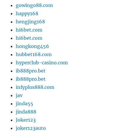
gowingo88.com
happy168
hengjing168
hi6bet.com
hi6bet.com
hongkong456
hubbet168.com
hyperclub-casino.com
ib888pro.bet
ib888pro.bet
infyplus888.com
jav
jinda55
jinda888
Joker123
joker123auto