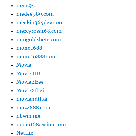
mars95
medee989.com
meekin365day.com
mercyrosa168.com
mmgoldsbets.com
mono1688
mono16888.com
Movie
Movie HD
Movie2free
Movie2thai
moviehdthai
moza888.com
nbwin.me
nemo168casino.com
Netflix