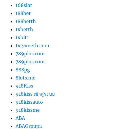
168slot
188bet
188betth
1xbetth
1xbit1
1xgameth.com
789plus.com
789plus.com
888pg
8lots.me
918Kiss
918kiss เข้าสู่ระบบ
918kissauto
918kissme
ABA
ABAGroup2