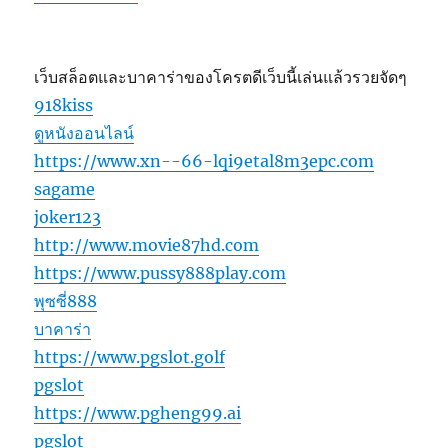
เว็บสล็อตและบาคาร่าของโครตดีเว็บนี้เล่นแล้วรวยจัดๆ
918kiss
ดูหนังออนไลน์
https://www.xn--66-lqi9etal8m3epc.com
sagame
joker123
http://www.movie87hd.com
https://www.pussy888play.com
พุซซี่888
บาคาร่า
https://www.pgslot.golf
pgslot
https://www.pgheng99.ai
pgslot