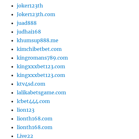
joker123th
Joker123th.com
juad888
judhai168
khumsup888.me
kimchibetbet.com
kingromans789.com
kingxxxbet123.com
kingxxxbet123.com
ktv4sd.com
lalikabetsgame.com
lcbet444.com
lion123
lionth168.com
lionth168.com
Live22