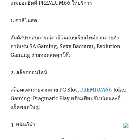
เกมยอดฮิตที่ PREMIUM66 ให้บริการ
1. คาสิโนสด
สัมผัสประสบการณ์คาสิโนแบบเรียลไทม์จากค่ายดัง
อาทิเช่น SA Gaming, Sexy Baccarat, Evolution
Gaming ถ่ายทอดสดทุกโต๊ะ
2. สล็อตออนไลน์
สล็อตแตกง่ายจากค่าย PG Slot,
PREMIUM66
Joker
Gaming, Pragmatic Play พร้อมฟีพบร์โบนัสและก็
แจ็คพอตใหญ่
3. พนันกีฬา