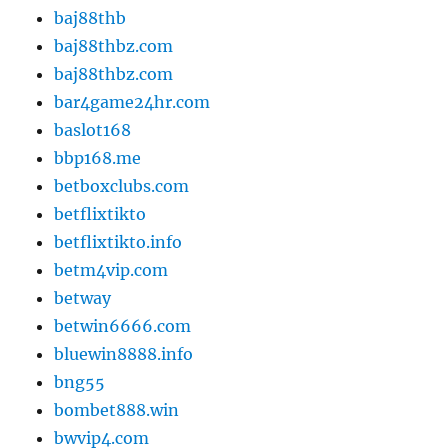
baj88thb
baj88thbz.com
baj88thbz.com
bar4game24hr.com
baslot168
bbp168.me
betboxclubs.com
betflixtikto
betflixtikto.info
betm4vip.com
betway
betwin6666.com
bluewin8888.info
bng55
bombet888.win
bwvip4.com