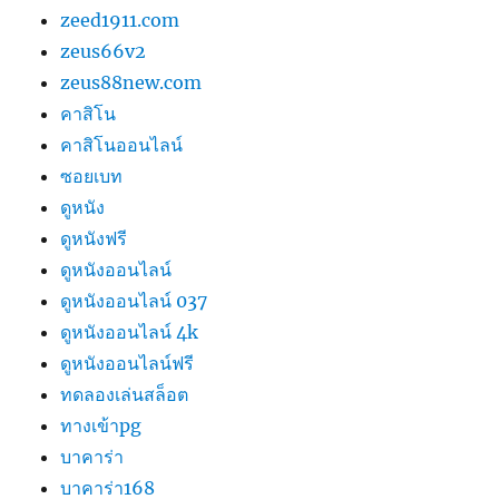
zeed1911.com
zeus66v2
zeus88new.com
คาสิโน
คาสิโนออนไลน์
ซอยเบท
ดูหนัง
ดูหนังฟรี
ดูหนังออนไลน์
ดูหนังออนไลน์ 037
ดูหนังออนไลน์ 4k
ดูหนังออนไลน์ฟรี
ทดลองเล่นสล็อต
ทางเข้าpg
บาคาร่า
บาคาร่า168