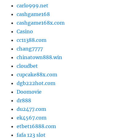
carlo999.net
cashgame168
cashgame168x.com
Casino
cc11388.com
chang7777
chinatown888.win
cloudbet
cupcake88x.com
dgb222hot.com
Doomovie
dr888
du2477.com
ek4567.com
etbet16888.com
fafa 123 slot