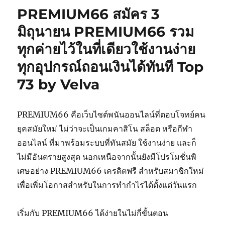
PREMIUM66 สมัคร 3
มิถุนายน PREMIUM66 รวม
ทุกค่ายไว้ในที่เดียวใช้งานง่าย
ทุกอุปกรณ์ถอนเงินได้ทันที Top
73 by Velva
PREMIUM66 คือเว็บไซต์พนันออนไลน์ที่ตอบโจทย์คน
ยุคสมัยใหม่ ไม่ว่าจะเป็นเกมคาสิโน สล็อต หรือกีฬา
ออนไลน์ ที่มาพร้อมระบบที่ทันสมัย ใช้งานง่าย และก็
ไม่มีอันตรายสูงสุด นอกเหนือจากนั้นยังมีโปรโมชั่นพิ
เศษอย่าง PREMIUM66 เครดิตฟรี สำหรับสมาชิกใหม่
เพื่อเพิ่มโอกาสสำหรับในการทำกำไรได้ตั้งแต่วันแรก
เริ่มกับ PREMIUM66 ได้ง่ายในไม่กี่ขั้นตอน