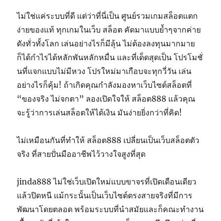
ไม่ใช่แค่ระบบที่ดี แต่ว่าที่นี่เป็น ศูนย์รวมเกมสล็อตแตก
ง่ายของแท้ ทุกเกมในเว็บ สล็อต คัดมาแบบย้ำๆจากค่าย
ดังทั่วทั้งโลก เล่นอย่างไรก็มีลุ้น ไม่ต้องลงทุนมากมาย
ก็ได้กำไรได้หลักพันหลักหมื่น และที่เด็ดสุดเป็น โปรโมชั่
นที่แจกแบบไม่มีหวง โปรใหม่มาเกือบจะทุกวี่วัน เล่น
อย่างไรก็คุ้ม! ถ้าเกิดคุณกำลังมองหาเว็บไซต์สล็อตที่
“ของจริง ไม่จกตา” ลองเปิดใจให้ สล็อต888 แล้วคุณ
จะรู้ว่าการเล่นสล็อตให้ได้เงิน มันง่ายยิ่งกว่าที่คิด!
ไม่เหมือนกันที่ทำให้ สล็อต888 เปลี่ยนเป็นเว็บสล็อตตัว
จริง ที่สายปั่นมืออาชีพไว้วางใจสูงที่สุด
jinda888 ไม่ใช่เว็บเปิดใหม่แบบขาจรที่เปิดเดือนเดียว
แล้วปิดหนี แม้กระนั้นเป็นเว็บไซต์ตรงสายจริงที่มีการ
พัฒนาโดยตลอด พร้อมระบบที่นำสมัยและก็คณะทำงาน