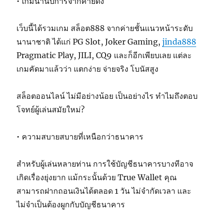
• เกมนานัปการจากค่ายดัง
เว็บนี้ได้รวมเกม สล็อต888 จากค่ายชั้นแนวหน้าระดับ
นานาชาติ ได้แก่ PG Slot, Joker Gaming,
jinda888
Pragmatic Play, JILI, CQ9 และก็อีกเพียบเลย แต่ละ
เกมคัดมาแล้วว่า แตกง่าย จ่ายจริง โบนัสสูง
สล็อตออนไลน์ ไม่มีอย่างน้อย เป็นอย่างไร ทำไมถึงตอบ
โจทย์ผู้เล่นสมัยใหม่?
• ความสบายสบายที่เหนือกว่าธนาคาร
สำหรับผู้เล่นหลายท่าน การใช้บัญชีธนาคารบางทีอาจ
เกิดเรื่องยุ่งยาก แม้กระนั้นด้วย True Wallet คุณ
สามารถฝากถอนเงินได้ตลอด 1 วัน ไม่จำกัดเวลา และ
ไม่จำเป็นต้องผูกกับบัญชีธนาคาร