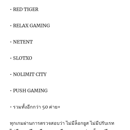
• RED TIGER
• RELAX GAMING
• NETENT
• SLOTXO
• NOLIMIT CITY
• PUSH GAMING
• รวมทั้งอีกกว่า 50 ค่าย+
ทุกเกมผ่านการตรวจสอบว่า ไม่มีล็อกยูส ไม่มีปรับเรท