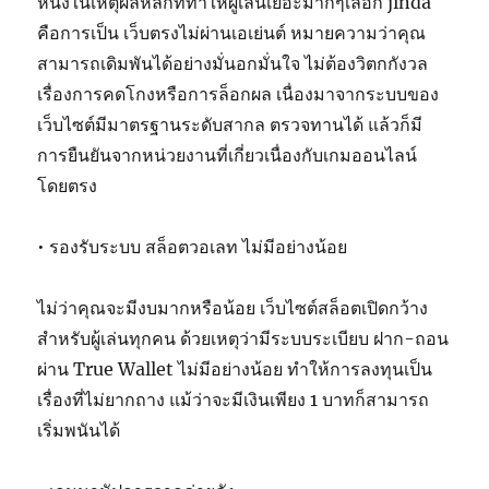
หนึ่งในเหตุผลหลักที่ทำให้ผู้เล่นเยอะมากๆเลือก jinda
คือการเป็น เว็บตรงไม่ผ่านเอเย่นต์ หมายความว่าคุณ
สามารถเดิมพันได้อย่างมั่นอกมั่นใจ ไม่ต้องวิตกกังวล
เรื่องการคดโกงหรือการล็อกผล เนื่องมาจากระบบของ
เว็บไซต์มีมาตรฐานระดับสากล ตรวจทานได้ แล้วก็มี
การยืนยันจากหน่วยงานที่เกี่ยวเนื่องกับเกมออนไลน์
โดยตรง
• รองรับระบบ สล็อตวอเลท ไม่มีอย่างน้อย
ไม่ว่าคุณจะมีงบมากหรือน้อย เว็บไซต์สล็อตเปิดกว้าง
สำหรับผู้เล่นทุกคน ด้วยเหตุว่ามีระบบระเบียบ ฝาก-ถอน
ผ่าน True Wallet ไม่มีอย่างน้อย ทำให้การลงทุนเป็น
เรื่องที่ไม่ยากถาง แม้ว่าจะมีเงินเพียง 1 บาทก็สามารถ
เริ่มพนันได้