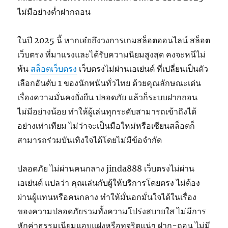
ไม่มีอย่างต่ำฝากถอน
ในปี 2025 นี้ หากเอ๋ยถึงวงการเกมสล็อตออนไลน์ สล็อต
เว็บตรง ที่มาแรงและได้รับความนิยมสูงสุด คงจะหนีไม่
พ้น
สล็อตเว็บตรง
เว็บตรงไม่ผ่านเอเย่นต์ ที่เปลี่ยนเป็นตัว
เลือกอันดับ 1 ของนักพนันทั่วไทย ด้วยคุณลักษณะเด่น
เรื่องความมั่นคงยั่งยืน ปลอดภัย แล้วก็ระบบฝากถอน
ไม่มีอย่างน้อย ทำให้ผู้เล่นทุกระดับสามารถเข้าถึงได้
อย่างเท่าเทียม ไม่ว่าจะเป็นมือใหม่หรือเซียนสล็อตก็
สามารถร่วมบันเทิงใจได้โดยไม่มีข้อจำกัด
ปลอดภัย ไม่ผ่านคนกลาง jinda888 เว็บตรงไม่ผ่าน
เอเย่นต์ แปลว่า คุณเล่นกับผู้ให้บริการโดยตรง ไม่ต้อง
ผ่านผู้แทนหรือคนกลาง ทำให้มั่นอกมั่นใจได้ในเรื่อง
ของความปลอดภัยรวมทั้งความโปร่งสบายใส ไม่มีการ
หักค่าธรรมเนียมแอบแฝงหรือทุจริตแน่ๆ ฝาก-ถอน ไม่มี