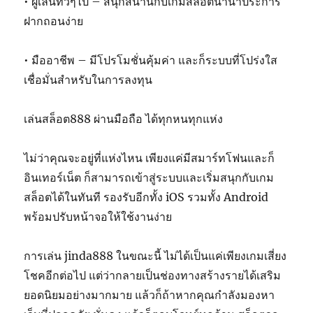
• ผู้เล่นทั่วๆไป – สนุกสนานกับเกมสล็อตนานาประการ
ฝากถอนง่าย
• มืออาชีพ – มีโปรโมชั่นคุ้มค่า และก็ระบบที่โปร่งใส
เชื่อมั่นสำหรับในการลงทุน
เล่นสล็อต888 ผ่านมือถือ ได้ทุกหนทุกแห่ง
ไม่ว่าคุณจะอยู่ที่แห่งไหน เพียงแค่มีสมาร์ทโฟนและก็
อินเทอร์เน็ต ก็สามารถเข้าสู่ระบบและเริ่มสนุกกับเกม
สล็อตได้ในทันที รองรับอีกทั้ง iOS รวมทั้ง Android
พร้อมปรับหน้าจอให้ใช้งานง่าย
การเล่น jinda888 ในขณะนี้ ไม่ได้เป็นแค่เพียงเกมเสี่ยง
โชคอีกต่อไป แต่ว่ากลายเป็นช่องทางสร้างรายได้เสริม
ยอดนิยมอย่างมากมาย แล้วก็ถ้าหากคุณกำลังมองหา