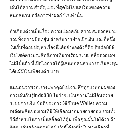
เล่นให้ความสำคัญเยอะที่สุดไม่ใช่แค่เรื่องของความ
สนุกสนาน หรือการทำผลกำไรเท่านั้น
ถ้าเกิดแต่ว่าเป็นเรื่อง ความปลอดภัย ความสะดวกสบาย
รวมทั้งความยืดหยุ่น สำหรับการฝากเบิกเงิน และก็หนึ่ง
ในเว็บที่ตอบปัญหาเรื่องนี้ได้อย่างลงตัวก็คือ jinda888
เว็บไซต์ตรงประสิทธิภาพที่มาพร้อมระบบ สล็อตวอเลท
ไม่มีขั้นต่ำ ที่เปิดโอกาสให้ผู้เล่นทุกคนสามารถเริ่มลงทุน
ได้แม้มีเงินเพียงแต่ 1 บาท
แน่นอนว่าพวกเราจะพาคุณไปเจาะลึกทุกแง่ทุกมุมของ
การเล่นกับ jinda888 ไม่ว่าจะเป็นความไม่มีอันตราย
ระบบการเงิน ข้อดีของการใช้ True Wallet ความ
เพลิดเพลินของเกมที่มีให้เลือกมากมายก่ายกอง รวมทั้ง
วิธีสำหรับในการปั่นสล็อตให้คุ้ม เพื่อคุณมั่นใจได้ว่า ถ้า
คิดจะเล่นสล็อตออนไลน์ เว็บนี้คือหนึ่งในทางเลือกที่