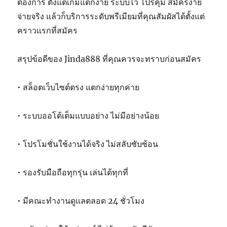
ต้องการ ตั้งแต่เกมแตกง่าย ระบบไว โปรคุ้ม สมัครง่าย
จ่ายจริง แล้วก็บริการระดับพรีเมียมที่คุณสัมผัสได้ตั้งแต่
คราวแรกที่สมัคร
สรุปข้อดีของ Jinda888 ที่คุณควรจะทราบก่อนสมัคร
• สล็อตเว็บไซต์ตรง แตกง่ายทุกค่าย
• ระบบออโต้เต็มแบบอย่าง ไม่มีอย่างน้อย
• โปรโมชั่นใช้งานได้จริง ไม่สลับซับซ้อน
• รองรับมือถือทุกรุ่น เล่นได้ทุกที่
• มีคณะทำงานดูแลตลอด 24 ชั่วโมง