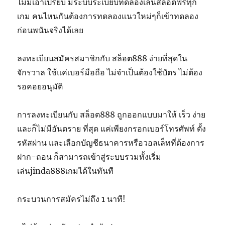
ไม่มีเอาเปรียบ มีระบบระเบียบทดลองเล่นสล็อตฟรีทุก
เกม คนไหนกันต้องการทดลองแนวใหม่ๆก็เข้าทดลอง
ก่อนพนันจริงได้เลย
ลงทะเบียนสมัครสมาชิกกับ สล็อต888 ง่ายที่สุดใน
จักรวาล ใช้แค่เบอร์มือถือ ไม่จำเป็นต้องใช้บัตร ไม่ต้อง
รอคอยอนุมัติ
การลงทะเบียนกับ สล็อต888 ถูกออกแบบมาให้ เร็ว ง่าย
และก็ไม่มีอันตราย ที่สุด แค่เพียงกรอกเบอร์โทรศัพท์ ตั้ง
รหัสผ่าน และเลือกบัญชีธนาคารหรือวอลเล็ทที่ต้องการ
ฝาก-ถอน ก็สามารถเข้าสู่ระบบรวมทั้งเริ่ม
เล่นjinda888เกมได้ในทันที
กระบวนการสมัครไม่ถึง 1 นาที!