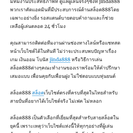
มีทีมงานประสิทธิภาพที่ ดูแลผู้เล่นจริงๆซึ่งที่ jinda888
พวกเราคัดแอดมินที่มีประสบการณ์ด้านสล็อต888โดย
เฉพาะอย่างยิ่ง รอสแตนด์บายตอบคำถามและก็ช่วย
เหลือผู้เล่นตลอด 24 ชั่วโมง
คุณสามารถติดต่อทีมงานผ่านช่องทางไลน์หรือแชทสด
หน้าเว็บไซต์ได้ในทันที ไม่ว่าจะประสบพบปัญหาเรื่อง
เกม เงินออม โบนัส
jinda888
หรือวิธีการเล่น
สล็อต888ต่างๆคณะทำงานของเราพร้อมให้คำปรึกษา
เสมอแบบ เพื่อนคุยกับเพื่อนฝูง ไม่ใช่ตอบแบบหุ่นยนต์
สล็อต888
สล็อต
เว็บไซต์ตรงที่ครบที่สุดในไทยสำหรับ
สายปั่นที่อยากได้เว็บไซต์จริง ไม่เฟค ไม่หลอก
สล็อต888 เป็นตัวเลือกที่เยี่ยมที่สุดสำหรับสายสล็อตใน
ยุคนี้ เพราะเหตุว่าเว็บไซต์แห่งนี้ให้ทุกๆอย่างที่ผู้เล่น