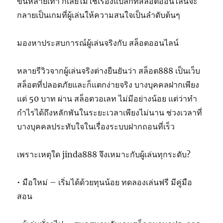
ขึ้นหลายเท่า ก็เลยไม่ใช่เรื่องแปลกที่สล็อตออนไลน์จะ
กลายเป็นเกมที่ผู้เล่นให้ความสนใจเป็นลำดับต้นๆ
มองหาประสบการณ์ผู้เล่นจริงกับ สล็อตออนไลน์
หลายรีวิวจากผู้เล่นจริงต่างยืนยันว่า สล็อต888 เป็นเว็บ
สล็อตที่ปลอดภัยและก็แตกง่ายจริง บางบุคคลฝากเพียง
แต่ 50 บาท ผ่าน สล็อตวอเลท ไม่มีอย่างน้อย แต่ว่าทำ
กำไรได้ถึงหลักพันในระยะเวลาเพียงไม่นาน ช่วงเวลาที่
บางบุคคลประทับใจในเรื่องระบบฝากถอนที่เร็ว
เพราะเหตุใด jinda888 จึงเหมาะกับผู้เล่นทุกระดับ?
• มือใหม่ – เริ่มได้ด้วยทุนน้อย ทดลองเล่นฟรี มีคู่มือ
สอน