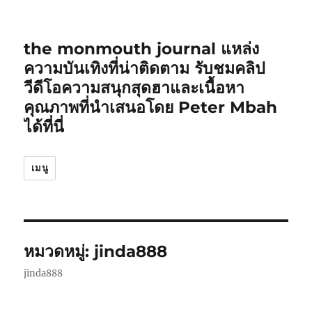
the monmouth journal แหล่ง
ความบันเทิงที่น่าติดตาม รับชมคลิป
วีดีโอความสนุกสุดฮาและเนื้อหา
คุณภาพที่นำเสนอโดย Peter Mbah
ได้ที่นี่
เมนู
หมวดหมู่:
jinda888
jinda888