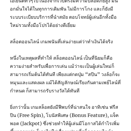
เอเย่นต์ทั่วๆไป เนื่องจากเว็บตรงมีความปลอดภัยสูง มั่น
อกมั่นใจได้ในทุกการเดิมพัน ไม่มีการโกง และก็ยังมี
ระบบระเบียบบริการที่นำสมัย ตอบโจทย์ผู้เล่นอีกทั้งมือ
ใหม่รวมทั้งมือโปรได้อย่างดีเยี่ยม
สล็อตออนไลน์ เกมพนันที่เล่นง่ายแต่ว่าทำเงินได้จริง
หนึ่งในเหตุผลที่ทำให้ สล็อตออนไลน์ เป็นที่นิยมก็คือ
ความง่ายสำหรับเพื่อการเล่น แม้ว่าจะเป็นผู้เล่นใหม่ก็
สามารถเริ่มต้นได้ทันที เพียงแต่กดปุ่ม “สปิน” วงล้อก็จะ
หมุนและแสดงผล แม้ได้สัญลักษณ์เรียงกันตามเพย์ไลน์ที่
กำหนด ก็สามารถรับรางวัลได้ทันที
ยิ่งกว่านั้น เกมสล็อตยังมีฟีพบร์ที่น่าสนใจ อาทิเช่น ฟรีส
ปิน (Free Spin), โบนัสพิเศษ (Bonus Feature), แจ็ค
พอต (Jackpot) ซึ่งช่วยทำให้ผู้เล่นมีโอกาสได้กำไรเพิ่ม