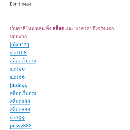
ยิ่งกว่าทอง
เว็บคาสิโนน่าเล่น ทั้ง
สล็อต
และ
บาคาร่า
ตึงจริงแตก
บ่อยมาก
joker123
slot168
สล็อตเว็บตรง
slot99
slot66
jinda44
สล็อตเว็บตรง
สล็อต888
สล็อต888
slot99
pussy888