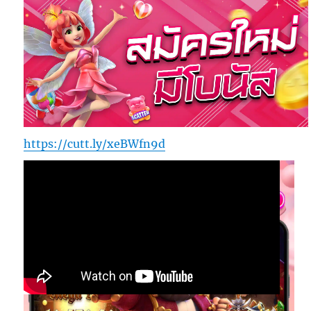
https://cutt.ly/xeBWfn9d