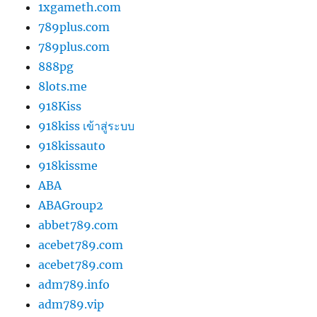
1xgameth.com
789plus.com
789plus.com
888pg
8lots.me
918Kiss
918kiss เข้าสู่ระบบ
918kissauto
918kissme
ABA
ABAGroup2
abbet789.com
acebet789.com
acebet789.com
adm789.info
adm789.vip