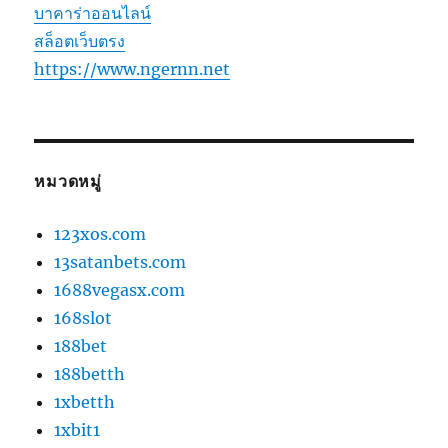
บาคาร่าออนไลน์
สล็อตเว็บตรง
https://www.ngernn.net
หมวดหมู่
123xos.com
13satanbets.com
1688vegasx.com
168slot
188bet
188betth
1xbetth
1xbit1