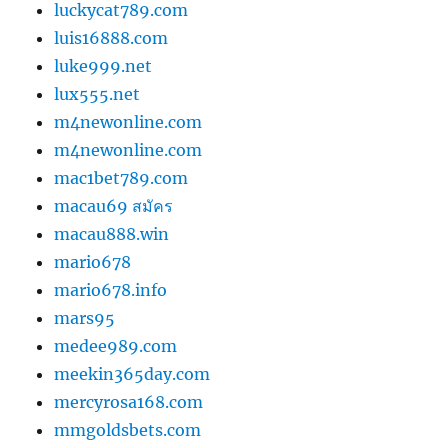
luckycat789.com
luis16888.com
luke999.net
lux555.net
m4newonline.com
m4newonline.com
mac1bet789.com
macau69 สมัคร
macau888.win
mario678
mario678.info
mars95
medee989.com
meekin365day.com
mercyrosa168.com
mmgoldsbets.com