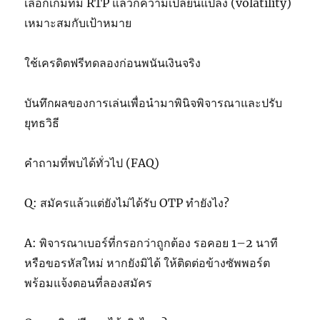
เลือกเกมที่มี RTP แล้วก็ความเปลี่ยนแปลง (volatility)
เหมาะสมกับเป้าหมาย
ใช้เครดิตฟรีทดลองก่อนพนันเงินจริง
บันทึกผลของการเล่นเพื่อนำมาพินิจพิจารณาและปรับ
ยุทธวิธี
คำถามที่พบได้ทั่วไป (FAQ)
Q: สมัครแล้วแต่ยังไม่ได้รับ OTP ทำยังไง?
A: พิจารณาเบอร์ที่กรอกว่าถูกต้อง รอคอย 1–2 นาที
หรือขอรหัสใหม่ หากยังมิได้ ให้ติดต่อข้างซัพพอร์ต
พร้อมแจ้งตอนที่ลองสมัคร