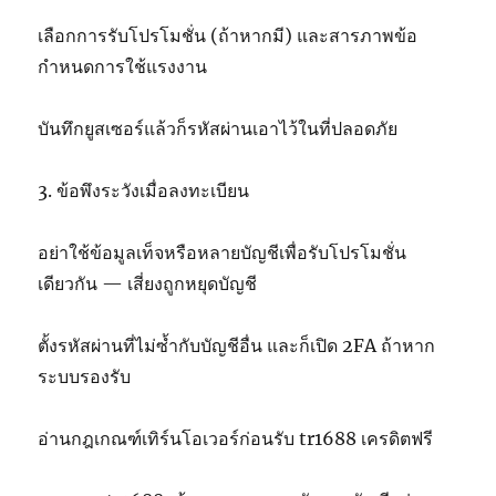
เลือกการรับโปรโมชั่น (ถ้าหากมี) และสารภาพข้อ
กำหนดการใช้แรงงาน
บันทึกยูสเซอร์แล้วก็รหัสผ่านเอาไว้ในที่ปลอดภัย
3. ข้อพึงระวังเมื่อลงทะเบียน
อย่าใช้ข้อมูลเท็จหรือหลายบัญชีเพื่อรับโปรโมชั่น
เดียวกัน — เสี่ยงถูกหยุดบัญชี
ตั้งรหัสผ่านที่ไม่ซ้ำกับบัญชีอื่น และก็เปิด 2FA ถ้าหาก
ระบบรองรับ
อ่านกฎเกณฑ์เทิร์นโอเวอร์ก่อนรับ tr1688 เครดิตฟรี