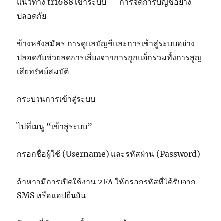
แนวทาง tr1688 เข้าระบบ — การจัดการบัญชีอย่าง
ปลอดภัย
ข้างหลังสมัคร การดูแลบัญชีและการเข้าสู่ระบบอย่าง
ปลอดภัยช่วยลดการเสี่ยงจากการถูกแฮ็กรวมทั้งการสูญ
เสียทรัพย์สมบัติ
กระบวนการเข้าสู่ระบบ
ไปที่เมนู “เข้าสู่ระบบ”
กรอกชื่อผู้ใช้ (Username) และรหัสผ่าน (Password)
ถ้าหากมีการเปิดใช้งาน 2FA ให้กรอกรหัสที่ได้รับจาก
SMS หรือแอปยืนยัน