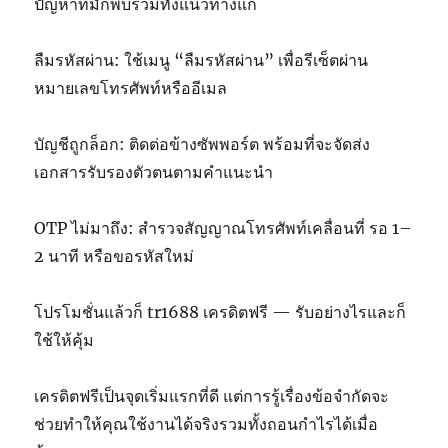
ปัญหาที่มักพบรวมทั้งแนวทางแก้
ลืมรหัสผ่าน: ใช้เมนู “ลืมรหัสผ่าน” เพื่อรีเซ็ตผ่าน
หมายเลขโทรศัพท์หรืออีเมล
บัญชีถูกล็อก: ติดต่อข้างซัพพอร์ต พร้อมที่จะจัดส่ง
เอกสารรับรองตัวตนตามคำแนะนำ
OTP ไม่มาถึง: สำรวจสัญญาณโทรศัพท์เคลื่อนที่ รอ 1–
2 นาที หรือขอรหัสใหม่
โปรโมชั่นแล้วก็ tr1688 เครดิตฟรี — รับอย่างไรและก็
ใช้ให้คุ้ม
เครดิตฟรีเป็นจุดเริ่มแรกที่ดี แต่การรู้เรื่องข้อจำกัดจะ
ช่วยทำให้คุณใช้งานได้จริงรวมทั้งถอนกำไรได้เมื่อ