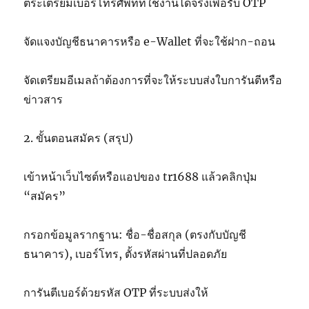
ตระเตรียมเบอร์โทรศัพท์ที่ใช้งานได้จริงเพื่อรับ OTP
จัดแจงบัญชีธนาคารหรือ e-Wallet ที่จะใช้ฝาก-ถอน
จัดเตรียมอีเมลถ้าต้องการที่จะให้ระบบส่งใบการันตีหรือ
ข่าวสาร
2. ขั้นตอนสมัคร (สรุป)
เข้าหน้าเว็บไซต์หรือแอปของ tr1688 แล้วคลิกปุ่ม
“สมัคร”
กรอกข้อมูลรากฐาน: ชื่อ-ชื่อสกุล (ตรงกับบัญชี
ธนาคาร), เบอร์โทร, ตั้งรหัสผ่านที่ปลอดภัย
การันตีเบอร์ด้วยรหัส OTP ที่ระบบส่งให้