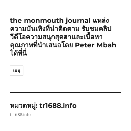
the monmouth journal แหล่ง
ความบันเทิงที่น่าติดตาม รับชมคลิป
วีดีโอความสนุกสุดฮาและเนื้อหา
คุณภาพที่นำเสนอโดย Peter Mbah
ได้ที่นี่
เมนู
หมวดหมู่:
tr1688.info
tr1688.info