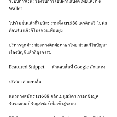
ระบบการเงิน: รองรับการโอนผ่านแบงค์ไทยและก็ e-
Wallet
โปรโมชั่นแล้วก็โบนัส: รวมทั้ง tr1688 เครดิตฟรี โบนัส
ต้อนรับ แล้วก็โปรชวนเพื่อนฝูง
บริการลูกค้า: ช่องทางติดต่อภาษาไทย ช่วยแก้ไขปัญหา
เรื่องบัญชีแล้วก็ธุรกรรม
Featured Snippet — คำตอบสั้นที่ Google มักแสดง
ปริศนา คำตอบสั้น
แนวทางสมัคร tr1688 คลิกเมนูสมัคร กรอกข้อมูล
รับรองเบอร์ รับยูสเซอร์เพื่อเข้าสู่ระบบ