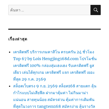
ค้นห
ค้นหา:
เรื่องล่าสุด
เครดิตฟรี บริการเกมคาสิโน ครบครัน 24 ชั่วโมง
Top 67 by Lois Hengjing168d.com โปรโมชั่น
เครดิตฟรี 100% กล่องสุ่มเฮงเฮง รับเครดิตฟรี ยูส
เดียว เล่นได้ทุกเกม เครดิตฟรี แจก เครดิตฟรี เยอะ
ที่สุด 29 ก.ค. 2569
สล็อตเว็บตรง 9 ก.ย. 2569 สล็อต168 สายแตก ลุ้น
กำไรแบบไม่เสียฟีล ฝากมาคุ้มค่า ไม่กินมาม่า
แน่นอน สายทุนน้อย สมัครด่วน คุ้มค่าการเดิมพัน
ที่สุดในวงการ tangtem168 สมัครง่าย ลุ้นรางวัล