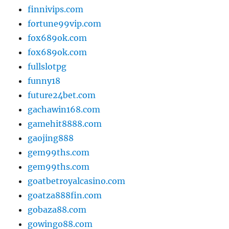
finnivips.com
fortune99vip.com
fox689ok.com
fox689ok.com
fullslotpg
funny18
future24bet.com
gachawin168.com
gamehit8888.com
gaojing888
gem99ths.com
gem99ths.com
goatbetroyalcasino.com
goatza888fin.com
gobaza88.com
gowingo88.com