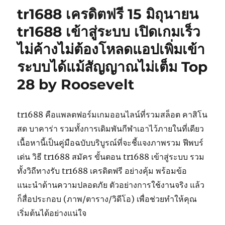
tr1688 เครดิตฟรี 15 มิถุนายน
tr1688 เข้าสู่ระบบ เปิดเกมเร็ว
ไม่ค้างไม่ต้องโหลดแอปเพิ่มเข้า
ระบบได้แม้สัญญาณไม่เต็ม Top
28 by Roosevelt
tr1688 คือแพลตฟอร์มเกมออนไลน์ที่รวมสล็อต คาสิโน
สด บาคาร่า รวมทั้งการเดิมพันกีฬาเอาไว้ภายในที่เดียว
เนื้อหานี้เป็นคู่มือฉบับบริบูรณ์ที่จะชี้แจงภาพรวม ฟีพบร์
เด่น วิธี tr1688 สมัคร ขั้นตอน tr1688 เข้าสู่ระบบ รวม
ทั้งวิถีทางรับ tr1688 เครดิตฟรี อย่างคุ้ม พร้อมข้อ
แนะนำด้านความปลอดภัย ตัวอย่างการใช้งานจริง แล้ว
ก็สื่อประกอบ (ภาพ/ตาราง/วิดีโอ) เพื่อช่วยทำให้คุณ
เริ่มต้นได้อย่างแน่ใจ