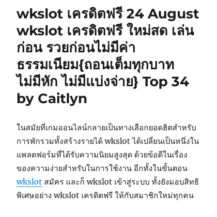
wkslot เครดิตฟรี 24 August
wkslot เครดิตฟรี ใหม่สด เล่น
ก่อน รวยก่อนไม่มีค่า
ธรรมเนียม{ถอนเต็มทุกบาท
ไม่มีหัก ไม่มีแบ่งจ่าย} Top 34
by Caitlyn
ในสมัยที่เกมออนไลน์กลายเป็นทางเลือกยอดฮิตสำหรับ
การพักรวมทั้งสร้างรายได้ wkslot ได้เปลี่ยนเป็นหนึ่งใน
แพลตฟอร์มที่ได้รับความนิยมสูงสุด ด้วยข้อดีในเรื่อง
ของความง่ายสำหรับในการใช้งาน อีกทั้งในขั้นตอน
wkslot
สมัคร และก็ wkslot เข้าสู่ระบบ ทั้งยังมอบสิทธิ
พิเศษอย่าง wkslot เครดิตฟรี ให้กับสมาชิกใหม่ทุกคน