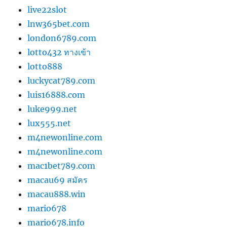
live22slot
lnw365bet.com
london6789.com
lotto432 ทางเข้า
lotto888
luckycat789.com
luis16888.com
luke999.net
lux555.net
m4newonline.com
m4newonline.com
mac1bet789.com
macau69 สมัคร
macau888.win
mario678
mario678.info