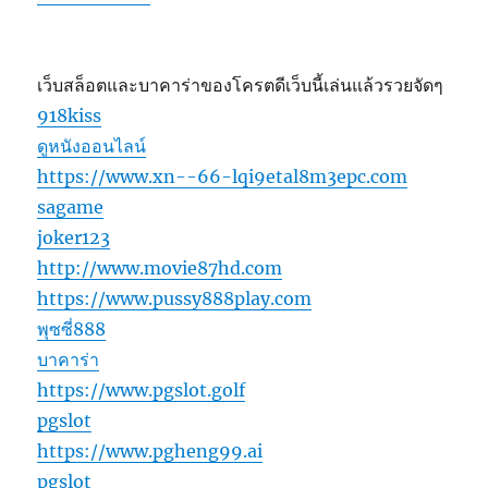
เว็บสล็อตและบาคาร่าของโครตดีเว็บนี้เล่นแล้วรวยจัดๆ
918kiss
ดูหนังออนไลน์
https://www.xn--66-lqi9etal8m3epc.com
sagame
joker123
http://www.movie87hd.com
https://www.pussy888play.com
พุซซี่888
บาคาร่า
https://www.pgslot.golf
pgslot
https://www.pgheng99.ai
pgslot