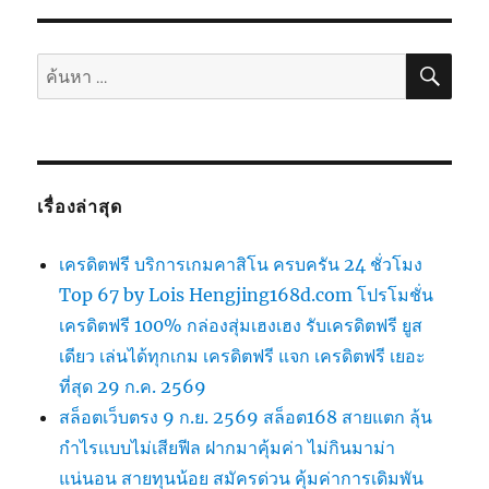
ค้นห
ค้นหา:
เรื่องล่าสุด
เครดิตฟรี บริการเกมคาสิโน ครบครัน 24 ชั่วโมง
Top 67 by Lois Hengjing168d.com โปรโมชั่น
เครดิตฟรี 100% กล่องสุ่มเฮงเฮง รับเครดิตฟรี ยูส
เดียว เล่นได้ทุกเกม เครดิตฟรี แจก เครดิตฟรี เยอะ
ที่สุด 29 ก.ค. 2569
สล็อตเว็บตรง 9 ก.ย. 2569 สล็อต168 สายแตก ลุ้น
กำไรแบบไม่เสียฟีล ฝากมาคุ้มค่า ไม่กินมาม่า
แน่นอน สายทุนน้อย สมัครด่วน คุ้มค่าการเดิมพัน