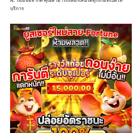
A: ไม่มีข้อจำกัด คุณสามารถเลือกเล่นได้ทุกเกมที่เปิดให้
บริการ