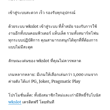
เข้าสู่ระบบสะดวก เร็ว รองรับทุกอุปกรณ์
ด้วยระบบ wkslot เข้าสู่ระบบ ที่ล้ำสมัย รองรับการใช้
งานอีกทั้งบนคอมพิวเตอร์ แท็บเล็ต รวมทั้งสมาร์ทโฟน
ทุกระบบปฏิบัติการ คุณสามารถสนุกได้ทุกที่ที่ต้องการ
แบบไม่มีสะดุด
ลักษณะเด่นของ wkslot ที่คุณไม่ควรพลาด
เกมหลากหลาย: มีเกมให้เลือกเล่นกว่า 1,000 เกมจาก
ค่ายดัง ได้แก่ PG, Joker, Pragmatic Play
โปรโมชั่นเด็ด: ทั้งยังสมาชิกใหม่และเก่ามีสิทธิ์รับโบนัส
wkslot
เครดิตฟรี โดยทันที