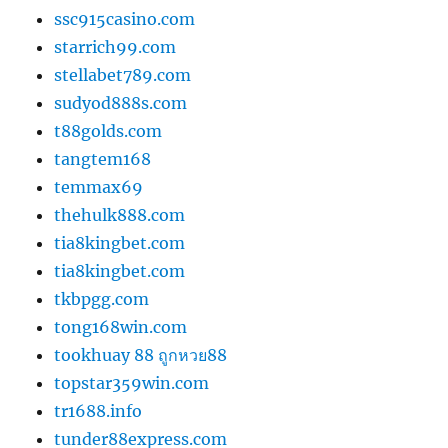
ssc915casino.com
starrich99.com
stellabet789.com
sudyod888s.com
t88golds.com
tangtem168
temmax69
thehulk888.com
tia8kingbet.com
tia8kingbet.com
tkbpgg.com
tong168win.com
tookhuay 88 ถูกหวย88
topstar359win.com
tr1688.info
tunder88express.com