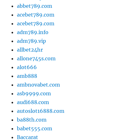
abbet789.com
acebet789.com
acebet789.com
adm789.info
adm789.vip
allbet24hr
allone745s.com
alot666
amb888
ambnovabet.com
asb9999.com
audi688.com
autoslot16888.com
ba88th.com
babet555.com
Baccarat