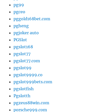
pg99
pgceo
pggold168bet.com
pgheng
pgjoker auto
PGSlot
pgslot168
pgslot77
pgslot77.com
pgslot99
pgslot9999.co
pgslot999bets.com
pgslotfish
Pgslotth
pgzeus88win.com
porsche999.com