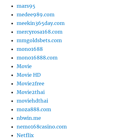
mars95
medee989.com
meekin365day.com
mercyrosa168.com
mmgoldsbets.com
mono1688
mono16888.com
Movie
Movie HD
Movie2free
Movie2thai
moviehdthai
moza888.com
nbwin.me
nemo168casino.com
Netflix