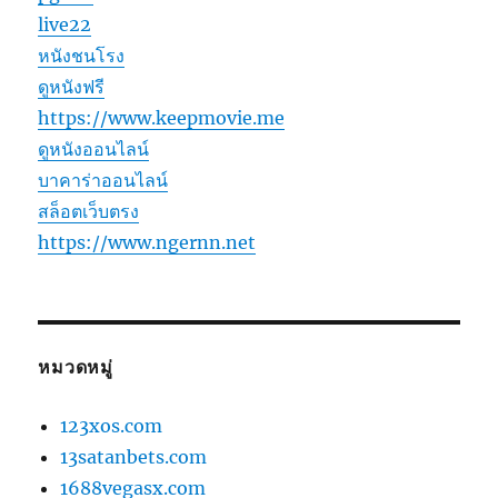
live22
หนังชนโรง
ดูหนังฟรี
https://www.keepmovie.me
ดูหนังออนไลน์
บาคาร่าออนไลน์
สล็อตเว็บตรง
https://www.ngernn.net
หมวดหมู่
123xos.com
13satanbets.com
1688vegasx.com