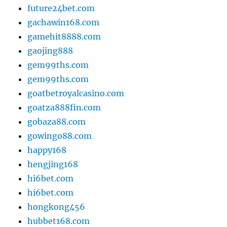
future24bet.com
gachawin168.com
gamehit8888.com
gaojing888
gem99ths.com
gem99ths.com
goatbetroyalcasino.com
goatza888fin.com
gobaza88.com
gowingo88.com
happy168
hengjing168
hi6bet.com
hi6bet.com
hongkong456
hubbet168.com