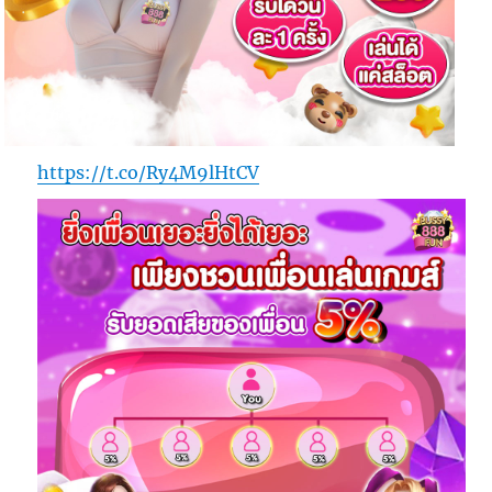
https://t.co/Ry4M9lHtCV