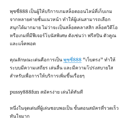
พุซซี่888 เป็นผู้ให้บริการเกมสล็อตออนไลน์ที่เก็บเกม
จากหลายค่ายชั้นแนวหน้า ทำให้ผู้เล่นสามารถเลือก
สนุกได้มากมาย ไม่ว่าจะเป็นสล็อตคลาสสิก สล็อตวิดีโอ
หรือเกมที่มีฟีเจอร์โบนัสพิเศษ ดังเช่นว่า ฟรีสปิน ตัวคูณ
และแจ็คพอต
คุณลักษณะเด่นคือการเป็น
พุซซี่888
“เว็บตรง” ทำให้
ระบบมีความเสถียร เล่นลื่น และมีความโปร่งสบายใส
สำหรับเพื่อการให้บริการเพิ่มขึ้นเรื่อยๆ
pussy888fun สมัครง่าย เล่นได้ทันที
หนึ่งในจุดเด่นที่ผู้เล่นชอบพอเป็น ขั้นตอนสมัครที่รวดเร็ว
ทันใจมาก