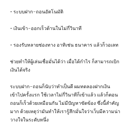
• ระบบฝาก-ถอนอัตโนมัติ
• เงินเข้า-ออกเร็วด้านในไม่กี่วินาที
• รองรับหลายช่องทาง อาทิเช่น ธนาคาร แล้วก็วอเลท
ช่วยทำให้ผู้เล่นเชื่อมั่นได้ว่า เมื่อได้กำไร ก็สามารถเบิก
เงินได้จริง
ระบบฝาก-ถอนก็นับว่าทำเป็นดี ผมทดลองฝากเงิน
เข้าไปครั้งแรก ใช้เวลาไม่กี่วินาทีก็เข้าแล้ว แล้วก็ตอน
ถอนก็เร็วด้วยเหมือนกัน ไม่มีปัญหาขัดข้อง ซึ่งนี้สำคัญ
มาก ด้วยเหตุว่ามันทำให้เรารู้สึกมั่นใจว่าเว็บมีความน่า
วางใจในระดับหนึ่ง