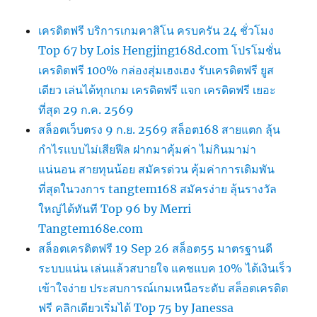
เครดิตฟรี บริการเกมคาสิโน ครบครัน 24 ชั่วโมง
Top 67 by Lois Hengjing168d.com โปรโมชั่น
เครดิตฟรี 100% กล่องสุ่มเฮงเฮง รับเครดิตฟรี ยูส
เดียว เล่นได้ทุกเกม เครดิตฟรี แจก เครดิตฟรี เยอะ
ที่สุด 29 ก.ค. 2569
สล็อตเว็บตรง 9 ก.ย. 2569 สล็อต168 สายแตก ลุ้น
กำไรแบบไม่เสียฟีล ฝากมาคุ้มค่า ไม่กินมาม่า
แน่นอน สายทุนน้อย สมัครด่วน คุ้มค่าการเดิมพัน
ที่สุดในวงการ tangtem168 สมัครง่าย ลุ้นรางวัล
ใหญ่ได้ทันที Top 96 by Merri
Tangtem168e.com
สล็อตเครดิตฟรี 19 Sep 26 สล็อต55 มาตรฐานดี
ระบบแน่น เล่นแล้วสบายใจ แคชแบค 10% ได้เงินเร็ว
เข้าใจง่าย ประสบการณ์เกมเหนือระดับ สล็อตเครดิต
ฟรี คลิกเดียวเริ่มได้ Top 75 by Janessa