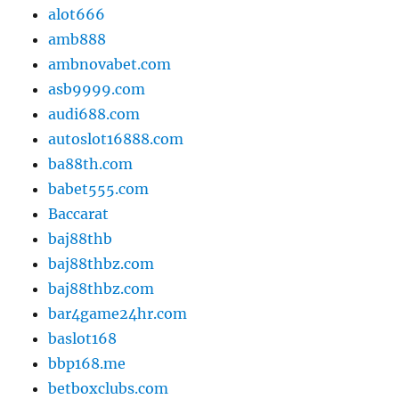
alot666
amb888
ambnovabet.com
asb9999.com
audi688.com
autoslot16888.com
ba88th.com
babet555.com
Baccarat
baj88thb
baj88thbz.com
baj88thbz.com
bar4game24hr.com
baslot168
bbp168.me
betboxclubs.com