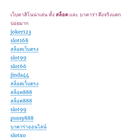
เว็บคาสิโนน่าเล่น ทั้ง
สล็อต
และ
บาคาร่า
ตึงจริงแตก
บ่อยมาก
joker123
slot168
สล็อตเว็บตรง
slot99
slot66
jinda44
สล็อตเว็บตรง
สล็อต888
สล็อต888
slot99
pussy888
บาคาร่าออนไลน์
slotxo