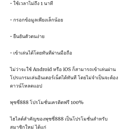
• ใช้เวลาไม่ถึง 1 นาที
• กรอกข้อมูลเพียงเล็กน้อย
• ยืนยันตัวตนง่าย
• เข้าเล่นได้โดยทันทีผ่านมือถือ
ไม่ว่าจะใช้ Android หรือ iOS ก็สามารถเข้าเล่นผ่าน
โปรแกรมเล่นอินเตอร์เน็ตได้ทันที โดยไม่จำเป็นจะต้อง
ดาวน์โหลดแอป
พุซซี่888 โปรโมชั่นเครดิตฟรี 100%
ไฮไลต์สำคัญของพุซซี่888 เป็นโปรโมชั่นสำหรับ
สมาชิกใหม่ ได้แก่