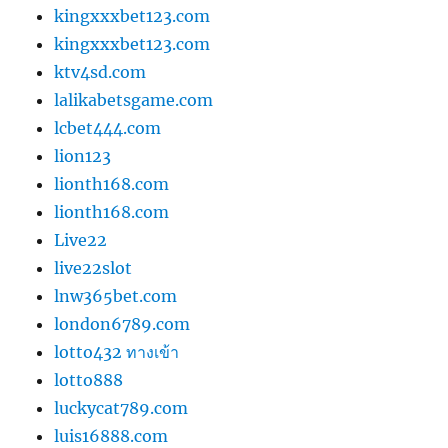
kingxxxbet123.com
kingxxxbet123.com
ktv4sd.com
lalikabetsgame.com
lcbet444.com
lion123
lionth168.com
lionth168.com
Live22
live22slot
lnw365bet.com
london6789.com
lotto432 ทางเข้า
lotto888
luckycat789.com
luis16888.com