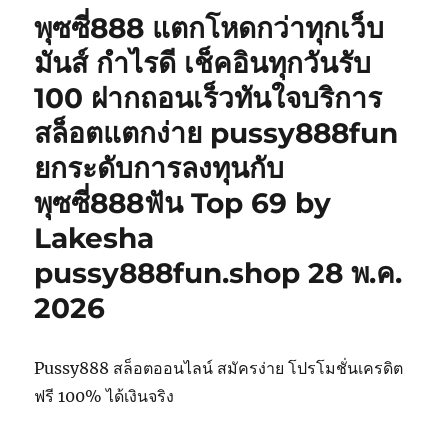
พุซซี่888 แตกโหดกว่าทุกเว็บ
มันส์ กำไรดี เช็คอินทุกวันรับ
100 ฝากถอนเร็วทันใจบริการ
สล็อตแตกง่าย pussy888fun
ยกระดับการลงทุนกับ
พุซซี่888ฟัน Top 69 by
Lakesha
pussy888fun.shop 28 พ.ค.
2026
Pussy888 สล็อตออนไลน์ สมัครง่าย โปรโมชั่นเครดิต
ฟรี 100% ได้เงินจริง