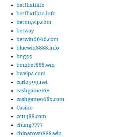
betflixtikto
betflixtikto.info
betm4vip.com
betway
betwin6666.com
bluewin8888.info
bng55
bombet888.win
bwvip4.com
carlo999.net
cashgame168
cashgame168x.com
Casino
cc11388.com
chang7777
chinatown888.win