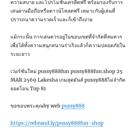
ความสบาย และโปรโมชั่นเครดิตฟรี พร้อมรองรับการ
เล่นผ่านมือถือหรือดาวน์โหลดฟรี เหมาะกับผู้เล่นที่
ปรารถนาความรวดเร็วและก็เข้าถึงง่าย
แม้กระนั้น การเล่นควรอยู่ในขอบเขตที่จำกัดที่สมควร
เพื่อได้ทั้งความสนุกสนานร่าเริงแล้วก็ความปลอดภัยใน
ระยะยาว
เว่อร์ชั่นใหม่ pussy888fun pussy888fun.shop 25
MAR 2569 Lakesha เกมสุดมันส์ pussy888ไม่จำกัด
ยอดโอน Top 81
ขอขอบพระคุณby web
pussy888
https://rebrand.ly/pussy888fun-shop