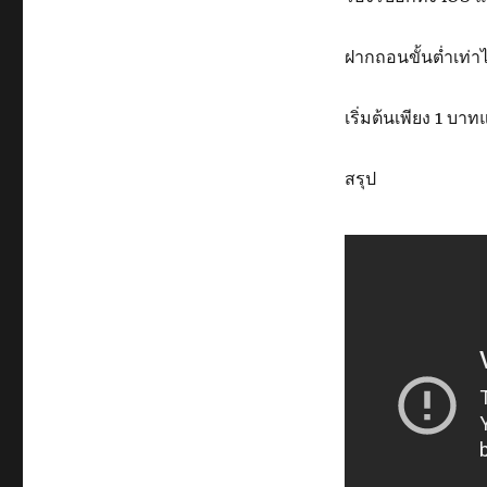
ฝากถอนขั้นต่ำเท่า
เริ่มต้นเพียง 1 บาทแ
สรุป