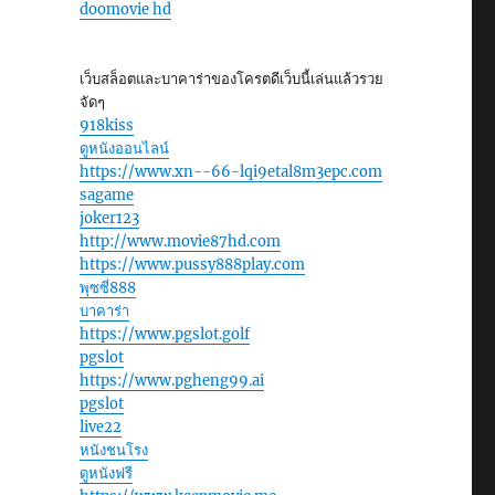
doomovie hd
เว็บสล็อตและบาคาร่าของโครตดีเว็บนี้เล่นแล้วรวย
จัดๆ
918kiss
ดูหนังออนไลน์
https://www.xn--66-lqi9etal8m3epc.com
sagame
joker123
http://www.movie87hd.com
https://www.pussy888play.com
พุซซี่888
บาคาร่า
https://www.pgslot.golf
pgslot
https://www.pgheng99.ai
pgslot
live22
หนังชนโรง
ดูหนังฟรี