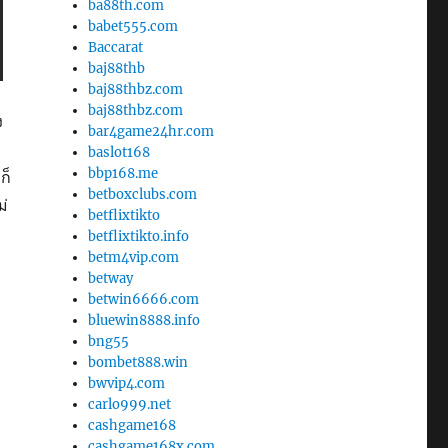
ba88th.com
babet555.com
Baccarat
baj88thb
baj88thbz.com
baj88thbz.com
ง
bar4game24hr.com
baslot168
bbp168.me
ก็
betboxclubs.com
ม่
betflixtikto
betflixtikto.info
betm4vip.com
betway
betwin6666.com
bluewin8888.info
bng55
bombet888.win
bwvip4.com
carlo999.net
cashgame168
cashgame168x.com