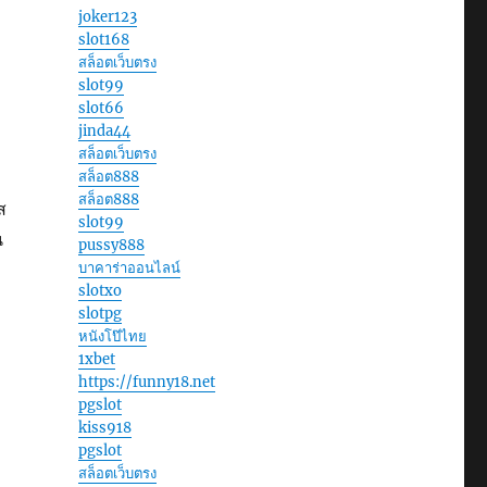
joker123
slot168
สล็อตเว็บตรง
slot99
slot66
jinda44
สล็อตเว็บตรง
สล็อต888
สล็อต888
ส
slot99
น
pussy888
บาคาร่าออนไลน์
slotxo
slotpg
หนังโป๊ไทย
1xbet
https://funny18.net
pgslot
kiss918
pgslot
สล็อตเว็บตรง