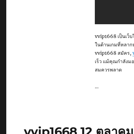
vvip1668 เป็นเว็บไ
ในด้านเกมที่หลากห
vvip1668 สมัคร,
เร็ว แม้คุณกำลังมอ
สมควรพลาด
…
vvip1668 12 ตุลาคม