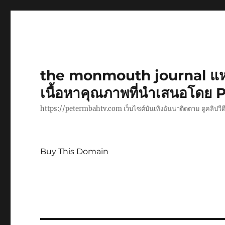
the monmouth journal แหล่ง
เนื้อหาคุณภาพที่นำเสนอโดย Pe
https://petermbahtv.com เว็บไซต์บันเทิงอันน่าติดตาม ดูคลิปวี
Buy This Domain