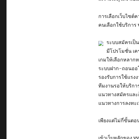
การเลือกเว็บไซต์คาส
คนเลือกใช้บริการ
ระบบสมัครเป็นส
มีโปรโมชั่น เค
เกมให้เลือกหลากหล
ระบบฝาก-ถอนออโต้
รองรับการใช้แรงงา
ทีมงานรอให้บริกา
แนวทางสมัครและก
แนวทางการลงทะเบ
เพียงแต่ไม่กี่ขั้น
เข้าเว็บหลักของ v