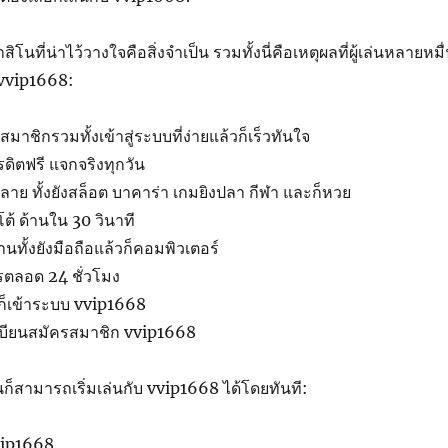
ิโนที่น่าไว้วางใจคือสิ่งจำเป็น รวมทั้งนี่คือเหตุผลที่ผู้เล่นหลายหมื
 vvip1668:
มาชิกรวมทั้งเข้าสู่ระบบที่ง่ายแล้วก็เร็วทันใจ
รดิตฟรี แจกจริงทุกวัน
าย ทั้งยังสล็อต บาคาร่า เกมยิงปลา กีฬา และก็หวย
 ด้านใน 30 วินาที
นทั้งยังมือถือแล้วก็คอมพิวเตอร์
รตลอด 24 ชั่วโมง
็เข้าระบบ vvip1668
ียนสมัครสมาชิก vvip1668
ตอนก็สามารถเริ่มเล่นกับ vvip1668 ได้โดยทันที:
vip1668