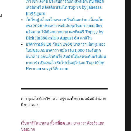
เร็ว เข้าใจง่าย ประสบการณ์เกมเหนือระดับ สล็อต
เครดิตฟรี คลิกเดียวเริ่มได้ Top 75 by Janessa
Jin55.guru
่น
เว็บใหญ่ สล็อตเว็บตรง เวปไซต์แตกง่าย สล็อตเว็บ
ตรง 2026 ประสบการณ์เล่นยุคใหม่ ระบบเสถียร
พร้อมเกมให้เลือกมากมาย เครดิตฟรี Top 57 by
Dick Jin888.asia 9 August 69 คาสิโน
บาคาร่า168 29 กันยา 2569 บาคาร่า เปิดมุมมอง
ใหม่ของเกมบาคาร่า สมัครรับ 1,000 รองรับทุก
ธนาคาร ถอนเร็วทันใจ สัมผัสโต๊ะสดระดับพรีเมียม
บาคาร่า เปิดเกมไว รับโปรใหญ่ไปเลย Top 10 by
Herman sexy168c.com
การอุดมไปด้วยวิชาความรู้รวมทั้งความถนัดมีค่ามาก
ยิ่งกว่าทอง
เว็บคาสิโนน่าเล่น ทั้ง
สล็อต
และ
บาคาร่า
ตึงจริงแตก
บ่อยมาก