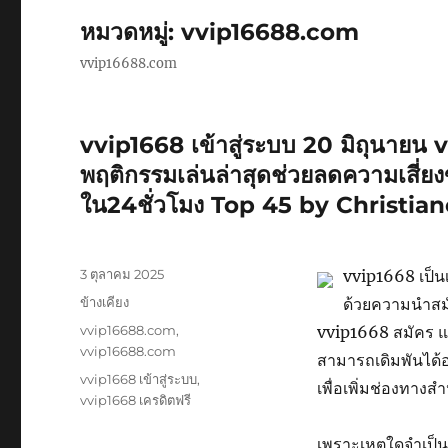
หมวดหมู่:
vvip16688.com
vvip16688.com
vvip1668 เข้าสู่ระบบ 20 มิถุนายน
พฤติกรรมเล่นล่าสุดช่วยลดความเสี่ย
ใน24ชั่วโมง Top 45 by Christia
เขียน
3 ตุลาคม 2025
vvip1668 เป็น
เมื่อ
รูป
ข้างเคียง
ด้วยความนำสมัย
แบบ
หมวด
vvip16688.com
,
vvip1668 สมัคร แล้
เรื่อง
หมู่
vvip16688.com
สามารถเดิมพันได้อ
ป้าย
vvip1668 เข้าสู่ระบบ
,
เพื่อเพิ่มช่องทาง
กำกับ
vvip1668 เครดิตฟรี
เพราะเหตุใดจำเป็น