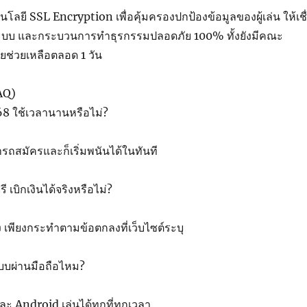
ลยี SSL Encryption เพื่อคุ้มครองปกป้องข้อมูลของผู้เล่น ให้เชื
้าระบบ และกระบวนการทำธุรกรรมปลอดภัย 100% ทั้งยังมีคณะ
ช่วยเหลือตลอด 1 วัน
AQ)
8 ใช้เวลานานหรือไม่?
ารถสมัครและก็เริ่มพนันได้ในทันที
 เบิกเงินได้จริงหรือไม่?
เพียงกระทำตามข้อตกลงที่เว็บไซต์ระบุ
ะบบผ่านมือถือไหม?
และ Android เล่นได้ทุกที่ทุกเวลา