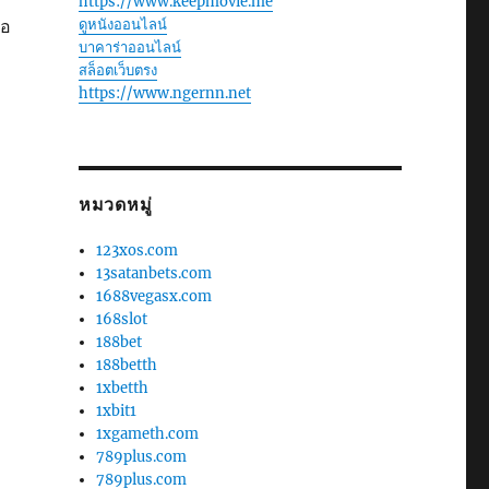
https://www.keepmovie.me
่อ
ดูหนังออนไลน์
บาคาร่าออนไลน์
สล็อตเว็บตรง
https://www.ngernn.net
หมวดหมู่
123xos.com
13satanbets.com
1688vegasx.com
168slot
188bet
188betth
1xbetth
1xbit1
1xgameth.com
789plus.com
789plus.com