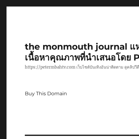
the monmouth journal แหล่ง
เนื้อหาคุณภาพที่นำเสนอโดย Pe
https://petermbahtv.com เว็บไซต์บันเทิงอันน่าติดตาม ดูคลิปวี
Buy This Domain