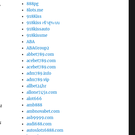
น
888pg
8lots.me
918Kiss
918kiss เข้าสู่ระบบ
918kissauto
918kissme
ABA
ABAGroup2
abbet789.com
acebet789.com
acebet789.com
adm789.info
adm789.vip
allbet24hr
allone745s.com
alot666
ง
amb888
ambnovabet.com
asb9999.com
ร
audi688.com
autoslot16888.com