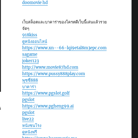
doomovie hd
เว็บสล็อตและบาคาร่าของโครตดีเว็บนี้เล่นแล้วรวย
จัดๆ
918kiss
ดูหนังออนไลน์
https://www.xn--66-lqi9etal8m3epc.com
sagame
joker123
http://www.movie87hd.com
https://www.pussy888play.com
พุซซี่888
บาคาร่า
https://www.pgslot.golf
pgslot
https://www.pgheng99.ai
น
pgslot
live22
หนังชนโรง
ดูหนังฟรี