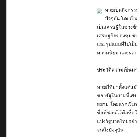
หวยเป็นกิจกรร
ปัจจุบัน โดยเป
เป็นเศรษฐีในช่วงข
เศรษฐกิจของชุมชน
และรูปแบบที่ไม่เ
ความนิยม และผลก
ประวัติความเป็น
หวยมีที่มาตั้งแต่สมั
ของรัฐในยามที่เศรษ
สยาม โดยแรกเริ่มจ
ชื่อที่ซ่อนไว้คือชื
แบ่งรัฐบาลไทยอย่า
จนถึงปัจจุบัน