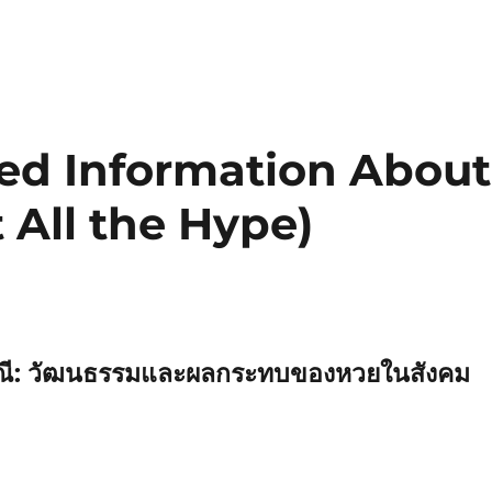
ed Information About
 All the Hype)
ณี: วัฒนธรรมและผลกระทบของหวยในสังคม