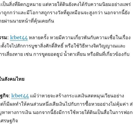
จะเป็นสิ่งที่ผิดกฎหมาย แต่หวยใต้ดินยังคงได้รับความนิยมอย่างแพร่
าถูกกว่าและมีโอกาสถูกรางวัลที่ดูเหมือนจะสูงกว่า นอกจากนี้ยัง
ผ่านนายหน้าที่คุ้นเคยกัน
กรรม
:
lcbet44
หลายครั้ง หวยมีความเกี่ยวพันกับความเชื่อในเรื่อง
ั้งใจไปสักการบูชาสิ่งศักดิ์สิทธิ์ หรือใช้วิธีทางจิตวิญญาณและ
รเสี่ยงทาย เช่น การขูดยอดธูป น้ำตาเทียน หรือฝันที่เกี่ยวข้องกับ
นสังคมไทย
ฐกิจ
:
lcbet44
แม้ว่าหวยจะสร้างกระแสเงินสดหมุนเวียนอย่าง
็มีผลทำให้คนส่วนหนึ่งเสียเงินไปกับการซื้อหวยอย่างไม่คุ้มค่า ส่
ัญหาทางการเงิน นอกจากนี้ยังมีการใช้หวยใต้ดินเป็นสื่อในการฟอก
่อเศรษฐกิจ