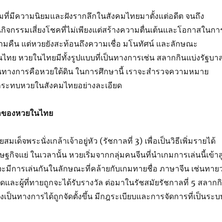
มที่มีความนิยมและฝังรากลึกในสังคมไทยมาตั้งแต่อดีต จนถึง
็นกิจกรรมเสี่ยงโชคที่ไม่เพียงแต่สร้างความตื่นเต้นและโอกาสในกา
้ามคืน แต่หวยยังสะท้อนถึงความเชื่อ มโนทัศน์ และลักษณะ
ไทย หวยในไทยมีทั้งรูปแบบที่เป็นทางการเช่น สลากกินแบ่งรัฐบา
ป็นทางการคือหวยใต้ดิน ในการศึกษานี้ เราจะสำรวจความหมาย
ระทบหวยในสังคมไทยอย่างละเอียด
มาของหวยในไทย
ยสมเด็จพระนั่งเกล้าเจ้าอยู่หัว (รัชกาลที่ 3) เพื่อเป็นวิธีเพิ่มรายได้
ฐกิจแย่ ในเวลานั้น หวยเริ่มจากกลุ่มคนจีนที่นำเกมการเล่นนี้เข้าสู
ะมีการเล่นกันในลักษณะที่คล้ายกับเกมทายชื่อ ภาษาจีน เช่นทายว
่อใดและผู้ที่ทายถูกจะได้รับรางวัล ต่อมาในรัชสมัยรัชกาลที่ 5 สลากก
งเป็นทางการได้ถูกจัดตั้งขึ้น มีกฎระเบียบและการจัดการที่เป็นระบ