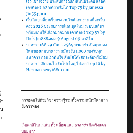
เร็ว เข้าใจง่าย ประสบการณ์เกมเหนือระดับ สล็อต
เครดิตฟรี คลิกเดียวเริ่มได้ Top 75 by Janessa
Jin55.guru
ร
เว็บใหญ่ สล็อตเว็บตรง เวปไซต์แตกง่าย สล็อตเว็บ
ตรง 2026 ประสบการณ์เล่นยุคใหม่ ระบบเสถียร
พร้อมเกมให้เลือกมากมาย เครดิตฟรี Top 57 by
ล
Dick Jin888.asia 9 August 69 คาสิโน
บาคาร่า168 29 กันยา 2569 บาคาร่า เปิดมุมมอง
ใหม่ของเกมบาคาร่า สมัครรับ 1,000 รองรับทุก
ธนาคาร ถอนเร็วทันใจ สัมผัสโต๊ะสดระดับพรีเมียม
บาคาร่า เปิดเกมไว รับโปรใหญ่ไปเลย Top 10 by
Herman sexy168c.com
่
การอุดมไปด้วยวิชาความรู้รวมทั้งความถนัดมีค่ามาก
่า
ยิ่งกว่าทอง
ิน
บ
เว็บคาสิโนน่าเล่น ทั้ง
สล็อต
และ
บาคาร่า
ตึงจริงแตก
บ่อยมาก