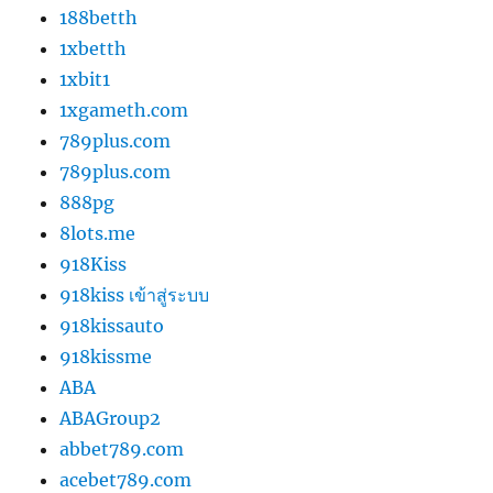
188betth
1xbetth
1xbit1
1xgameth.com
789plus.com
789plus.com
888pg
8lots.me
918Kiss
918kiss เข้าสู่ระบบ
918kissauto
918kissme
ABA
ABAGroup2
abbet789.com
acebet789.com