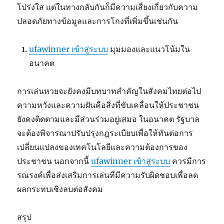
โปร่งใส แต่ในทางกลับกันก็มีความเสี่ยงเกี่ยวกับความ
ปลอดภัยทางข้อมูลและการโกงที่เพิ่มขึ้นเช่นกัน
ufawinner เข้าสู่ระบบ
มุมมองและแนวโน้มใน
อนาคต
การเล่นหวยจะยังคงมีบทบาทสำคัญในสังคมไทยต่อไป
ความหวังและความฝันคือสิ่งที่ขับเคลื่อนให้ประชาชน
ยังคงติดตามและมีส่วนร่วมอยู่เสมอ ในอนาคต รัฐบาล
จะต้องพิจารณาปรับปรุงกฎระเบียบเพื่อให้ทันต่อการ
เปลี่ยนแปลงของเทคโนโลยีและความต้องการของ
ประชาชน นอกจากนี้
ufawinner เข้าสู่ระบบ
ควรมีการ
รณรงค์เพื่อส่งเสริมการเล่นที่มีความรับผิดชอบเพื่อลด
ผลกระทบเชิงลบต่อสังคม
สรุป