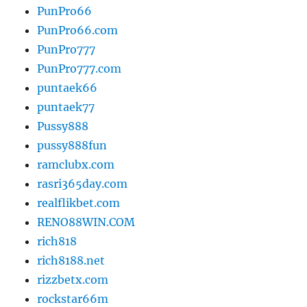
PunPro66
PunPro66.com
PunPro777
PunPro777.com
puntaek66
puntaek77
Pussy888
pussy888fun
ramclubx.com
rasri365day.com
realflikbet.com
RENO88WIN.COM
rich818
rich8188.net
rizzbetx.com
rockstar66m