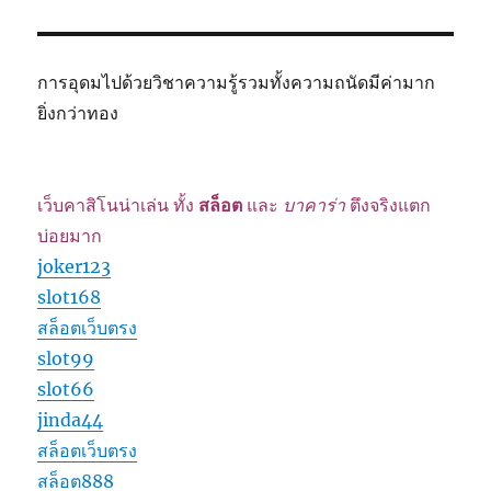
การอุดมไปด้วยวิชาความรู้รวมทั้งความถนัดมีค่ามาก
ยิ่งกว่าทอง
เว็บคาสิโนน่าเล่น ทั้ง
สล็อต
และ
บาคาร่า
ตึงจริงแตก
บ่อยมาก
joker123
slot168
สล็อตเว็บตรง
slot99
slot66
jinda44
สล็อตเว็บตรง
สล็อต888