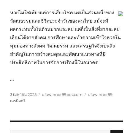
หวยไม่ใช่เพียงแค่การเสี่ยงโชค แต่เป็นส่วนหนึ่งของ
วัฒนธรรมและชีวิตประจำวันของคนไทย แม้จะมี
ผลกระทบทั้งในด้านบวกและลบ แต่ก็เป็นสิ่งที่ยากจะลบ
เลือนได้จากสังคม การศึกษาและทำความเข้าใจหวยใน
มุมมองทางสังคม วัฒนธรรม และเศรษฐกิจจึงเป็นสิ่ง
สำคัญในการสร้างสมดุลและพัฒนาแนวทางที่มี
ประสิทธิภาพในการจัดการเรื่องนี้ในอนาคต
…
เขียน
หมวด
ป้าย
3 เมษายน 2025
ufawinner99bet.com
ufawinner99
เมื่อ
หมู่
กำกับ
เครดิตฟรี
ค้นห