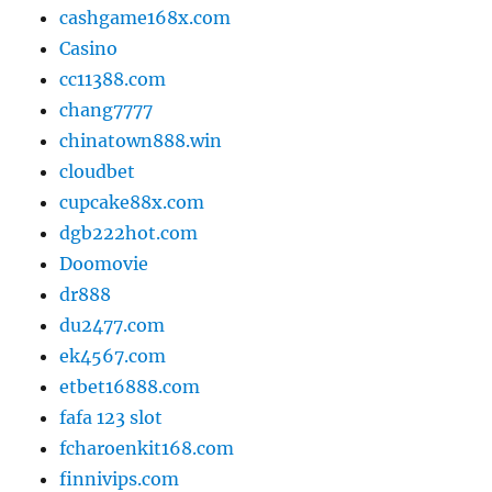
cashgame168x.com
Casino
cc11388.com
chang7777
chinatown888.win
cloudbet
cupcake88x.com
dgb222hot.com
Doomovie
dr888
du2477.com
ek4567.com
etbet16888.com
fafa 123 slot
fcharoenkit168.com
finnivips.com