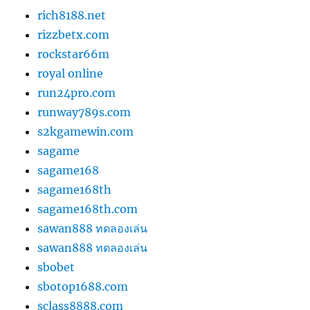
rich8188.net
rizzbetx.com
rockstar66m
royal online
run24pro.com
runway789s.com
s2kgamewin.com
sagame
sagame168
sagame168th
sagame168th.com
sawan888 ทดลองเล่น
sawan888 ทดลองเล่น
sbobet
sbotop1688.com
sclass8888.com