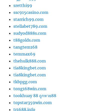
sretthi99
ssc915casino.com
starrich99.com
stellabet789.com
sudyod888s.com
t88golds.com
tangtem168
temmax69
thehulk888.com
tia8kingbet.com
tia8kingbet.com
tkbpgg.com
tong168win.com
tookhuay 88 ถูกหวย88
topstar359win.com
tr1688.info