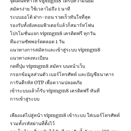
จุดเด่นที่ทำให้ vipmgm8 ได้รับความนิยม
สมัครง่าย ใช้เวลาไม่ถึง 1 นาที
ระบบออโต้ ฝาก-ถอน รวดเร็วทันใจที่สุด
รองรับทั้งยังคอมพิวเตอร์แล้วก็สมาร์ทโฟน
โปรโมชั่นแจก vipmgm8 เครดิตฟรี ทุกวัน
ทีมงานซัพพอร์ตตลอด 1 วัน
แนวทางการสมัครและเข้าสู่ระบบ vipmgm8
แนวทางลงทะเบียน
กดที่ปุ่ม vipmgm8 สมัคร บนหน้าเว็บ
กรอกข้อมูลส่วนตัว เบอร์โทรศัพท์ และบัญชีธนาคาร
การันตีรหัส OTP เพื่อความปลอดภัย
เข้าระบบแล้วก็รับ vipmgm8 เครดิตฟรี ทันที
การเข้าสู่ระบบ
เพียงแต่ไปสู่หน้า vipmgm8 เข้าระบบ ใส่เบอร์โทรศัพท์
รวมทั้งรหัสผ่านที่ตั้งไว้