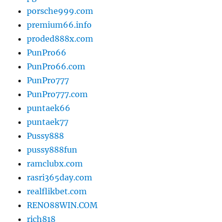
porsche999.com
premium66.info
proded888x.com
PunPro66
PunPro66.com
PunPro777
PunPro777.com
puntaek66
puntaek77
Pussy888
pussy888fun
ramclubx.com
rasri365day.com
realflikbet.com
RENO88WIN.COM
rich818