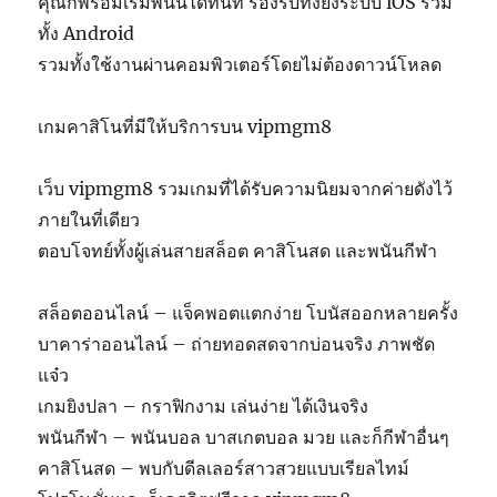
คุณก็พร้อมเริ่มพนันได้ทันที รองรับทั้งยังระบบ iOS รวม
ทั้ง Android
รวมทั้งใช้งานผ่านคอมพิวเตอร์โดยไม่ต้องดาวน์โหลด
เกมคาสิโนที่มีให้บริการบน vipmgm8
เว็บ vipmgm8 รวมเกมที่ได้รับความนิยมจากค่ายดังไว้
ภายในที่เดียว
ตอบโจทย์ทั้งผู้เล่นสายสล็อต คาสิโนสด และพนันกีฬา
สล็อตออนไลน์ – แจ็คพอตแตกง่าย โบนัสออกหลายครั้ง
บาคาร่าออนไลน์ – ถ่ายทอดสดจากบ่อนจริง ภาพชัด
แจ๋ว
เกมยิงปลา – กราฟิกงาม เล่นง่าย ได้เงินจริง
พนันกีฬา – พนันบอล บาสเกตบอล มวย และก็กีฬาอื่นๆ
คาสิโนสด – พบกับดีลเลอร์สาวสวยแบบเรียลไทม์