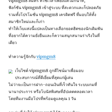
vipmgm8 สมัคร ที่ใช้เวลาเพียงแค่ไม่กี่นาที,
ฟังก์ชัน vipmgm8 เข้าสู่ระบบ ที่สะดวกและก็ปลอดภัย
รวมทั้งโปรโมชั่น vipmgm8 เครดิตฟรี ที่มอบให้ทั้ง
สมาชิกใหม่และก็เก่า
ทำให้เว็บแห่งนี้แปลงเป็นทางเลือกยอดฮิตของนักเดิมพัน
ที่อยากได้ความยั่งยืนและก็ความสนุกสนานร่าเริงในที่
เดียว
ทำความรู้จักกับ
vipmgm8
เว็บไซต์ vipmgm8 ถูกดีไซน์มาเพื่อมอบ
ประสบการณ์ที่ดีเยี่ยมที่สุดแก่ผู้เล่น
ไม่ว่าจะเป็นการฝาก-ถอนเงินที่เร็วทันใจ ระบบเกมที่
นานาประการ หรือโบนัสพิเศษที่อัปเดตตลอดเวลา
โดยทีมงานมือโปรที่พร้อมดูแลคุณ 1 วัน