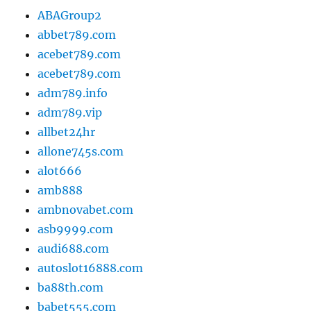
ABAGroup2
abbet789.com
acebet789.com
acebet789.com
adm789.info
adm789.vip
allbet24hr
allone745s.com
alot666
amb888
ambnovabet.com
asb9999.com
audi688.com
autoslot16888.com
ba88th.com
babet555.com