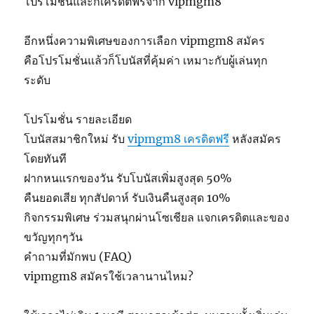
โปรโมชั่นและก็เครดิตฟรีจาก vipmgm8
อีกหนึ่งความพิเศษของการเลือก vipmgm8 สมัคร
คือโปรโมชั่นแล้วก็โบนัสที่คุ้มค่า เหมาะกับผู้เล่นทุก
ระดับ
โปรโมชั่น รายละเอียด
โบนัสสมาชิกใหม่ รับ
vipmgm8 เครดิตฟรี
หลังสมัคร
โดยทันที
ฝากหนแรกของวัน รับโบนัสเพิ่มสูงสุด 50%
คืนยอดเสีย ทุกสัปดาห์ รับเงินคืนสูงสุด 10%
กิจกรรมพิเศษ ร่วมสนุกผ่านโซเชียล แจกเครดิตและของ
ขวัญทุกๆวัน
คำถามที่มักพบ (FAQ)
vipmgm8 สมัครใช้เวลานานไหม?