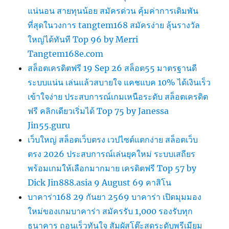
แน่นอน สายทุนน้อย สมัครด่วน คุ้มค่าการเดิมพัน
ที่สุดในวงการ tangtem168 สมัครง่าย ลุ้นรางวัล
ใหญ่ได้ทันที Top 96 by Merri
Tangtem168e.com
สล็อตเครดิตฟรี 19 Sep 26 สล็อต55 มาตรฐานดี
ระบบแน่น เล่นแล้วสบายใจ แคชแบค 10% ได้เงินเร็ว
เข้าใจง่าย ประสบการณ์เกมเหนือระดับ สล็อตเครดิต
ฟรี คลิกเดียวเริ่มได้ Top 75 by Janessa
Jin55.guru
เว็บใหญ่ สล็อตเว็บตรง เวปไซต์แตกง่าย สล็อตเว็บ
ตรง 2026 ประสบการณ์เล่นยุคใหม่ ระบบเสถียร
พร้อมเกมให้เลือกมากมาย เครดิตฟรี Top 57 by
Dick Jin888.asia 9 August 69 คาสิโน
บาคาร่า168 29 กันยา 2569 บาคาร่า เปิดมุมมอง
ใหม่ของเกมบาคาร่า สมัครรับ 1,000 รองรับทุก
ธนาคาร ถอนเร็วทันใจ สัมผัสโต๊ะสดระดับพรีเมียม