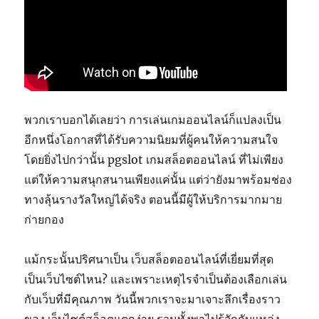
พวกเราบอกได้เลยว่า การเล่นเกมออนไลน์ก็แปลงเป็น
อีกหนึ่งโอกาสที่ได้รับความนิยมที่ผู้คนให้ความสนใจ
โดยยิ่งไปกว่านั้น pgslot เกมสล็อตออนไลน์ ที่ไม่เพียง
แต่ให้ความสนุกสนานเพียงแค่นั้น แต่ว่ายังมาพร้อมช่อง
ทางลุ้นรางวัลใหญ่ได้จริง ตอนนี้มีผู้ให้บริการมากมาย
ก่ายกอง
แม้กระนั้นปริศนาเป็น เว็บสล็อตออนไลน์ที่เยี่ยมที่สุด
เป็นเว็บไซต์ไหน? และเพราะเหตุไรจำเป็นต้องเลือกเล่น
กับเว็บที่มีคุณภาพ วันนี้พวกเราจะมาเจาะลึกเรื่องราว