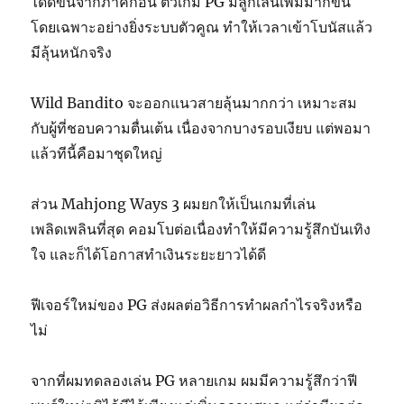
ได้ดีขึ้นจากภาคก่อน ตัวเกม PG มีลูกเล่นเพิ่มมากขึ้น
โดยเฉพาะอย่างยิ่งระบบตัวคูณ ทำให้เวลาเข้าโบนัสแล้ว
มีลุ้นหนักจริง
Wild Bandito จะออกแนวสายลุ้นมากกว่า เหมาะสม
กับผู้ที่ชอบความตื่นเต้น เนื่องจากบางรอบเงียบ แต่พอมา
แล้วทีนี้คือมาชุดใหญ่
ส่วน Mahjong Ways 3 ผมยกให้เป็นเกมที่เล่น
เพลิดเพลินที่สุด คอมโบต่อเนื่องทำให้มีความรู้สึกบันเทิง
ใจ และก็ได้โอกาสทำเงินระยะยาวได้ดี
ฟีเจอร์ใหม่ของ PG ส่งผลต่อวิธีการทำผลกำไรจริงหรือ
ไม่
จากที่ผมทดลองเล่น PG หลายเกม ผมมีความรู้สึกว่าฟี