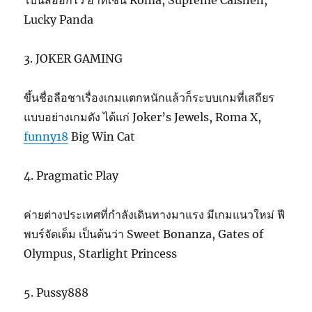
โบนัสออกไว อาทิเช่น Roma, Supreme Caishen,
Lucky Panda
3. JOKER GAMING
ขึ้นชื่อลือชาเรื่องเกมแตกหนักแล้วก็ระบบเกมที่เสถียร
แบบอย่างเกมดัง ได้แก่ Joker’s Jewels, Roma X,
funny18
Big Win Cat
4. Pragmatic Play
ค่ายต่างประเทศที่กำลังเดินทางมาแรง มีเกมแนวใหม่ ฟี
พบร์จัดเต็ม เป็นต้นว่า Sweet Bonanza, Gates of
Olympus, Starlight Princess
5. Pussy888