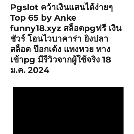
Pgslot คว้าเงินแสนได้ง่ายๆ
Top 65 by Anke
funny18.xyz สล็อตpgฟรี เงิน
ชัวร์ โอนไวบาคาร่า ยิงปลา
สล็อต ป๊อกเด้ง แทงหวย ทาง
เข้าpg มีรีวิวจากผู้ใช้จริง 18
ม.ค. 2024