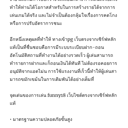
ทำให้ท่านได้โอกาสสำหรับในการสร้างรายได้จากการ
เล่นเกมได้จริง และไม่จำเป็นต้องกลุ้มใจเรื่องการคดโกง
หรือการปรับอัตราการชนะ
อีกหนึ่งเหตุผลที่ทำให้ ทางเข้าpg เว็บตรงจากเซิร์ฟหลัก
แท้เป็นที่ชื่นชอบคือการมีระบบระเบียบฝาก-ถอน
อัตโนมัติสถานที่ทำงานได้อย่างรวดเร็ว ผู้เล่นสามารถ
ทำรายการฝากและก็ถอนเงินได้ทันที ไม่ต้องรอคอยการ
อนุมัติจากแอดไม่น การใช้แรงงานที่เร็วนี้ทำให้ผู้เล่นสา
มารถขมักเขม้นในการเดิมพันได้อย่างเต็มที่
จุดเด่นของการเล่น funny18 เว็บไซต์ตรงจากเซิร์ฟหลัก
แท้
• มาตรฐานความปลอดภัยขั้นสูง