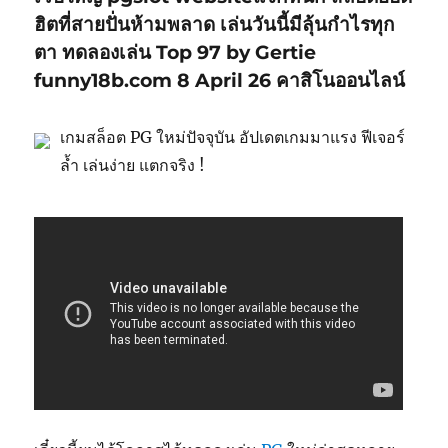
ฮิตที่สายปั่นห้ามพลาด เล่นวันนี้มีลุ้นกำไรทุก
ตา ทดลองเล่น Top 97 by Gertie
funny18b.com 8 April 26 คาสิโนออนไลน์
เกมสล็อต PG ใหม่ปัจจุบัน อัปเดตเกมมาแรง ฟีเจอร์
ล้ำ เล่นง่าย แตกจริง !