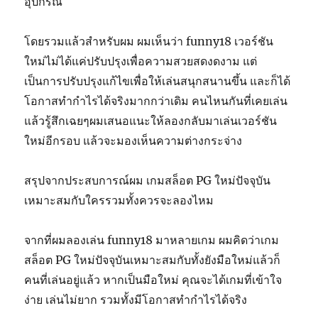
อุปกรณ์
โดยรวมแล้วสำหรับผม ผมเห็นว่า funny18 เวอร์ชัน
ใหม่ไม่ได้แค่ปรับปรุงเพื่อความสวยสดงดงาม แต่
เป็นการปรับปรุงแก้ไขเพื่อให้เล่นสนุกสนานขึ้น และก็ได้
โอกาสทำกำไรได้จริงมากกว่าเดิม คนไหนกันที่เคยเล่น
แล้วรู้สึกเฉยๆผมเสนอแนะให้ลองกลับมาเล่นเวอร์ชัน
ใหม่อีกรอบ แล้วจะมองเห็นความต่างกระจ่าง
สรุปจากประสบการณ์ผม เกมสล็อต PG ใหม่ปัจจุบัน
เหมาะสมกับใครรวมทั้งควรจะลองไหม
จากที่ผมลองเล่น funny18 มาหลายเกม ผมคิดว่าเกม
สล็อต PG ใหม่ปัจจุบันเหมาะสมกับทั้งยังมือใหม่แล้วก็
คนที่เล่นอยู่แล้ว หากเป็นมือใหม่ คุณจะได้เกมที่เข้าใจ
ง่าย เล่นไม่ยาก รวมทั้งมีโอกาสทำกำไรได้จริง