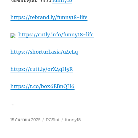
ขอขอบคุณมากเว็บ
funny18
https://rebrand.ly/funny18-life
https://cutly.info/funny18-life
https://shorturl.asia/u4eLq
https://cutt.ly/orX4qH5R
https://t.co/box6EBnQH6
…
เขียน
หมวด
ป้าย
15 กันยายน 2025
PGSlot
funny18
เมื่อ
หมู่
กำกับ