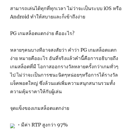
สามารถเล่นได้ทุกที่ทุกเวลา ไม่ว่าจะเป็นระบบ iOS หรือ
Android ทำให้สบายและก็เข้าถึงง่าย
PG เกมสล็อตแตกง่าย คืออะไร?
หลายๆคนบางทีอาจสงสัยว่า คำว่า PG เกมสล็อตแตก
ง่าย หมายคืออะไร อันที่จริงแล้วคำนี้คือการอธิบายถึง
เกมสล็อตที่มี โอกาสออกรางวัลหลายครั้งกว่าเกมทั่วๆ
ไป ไม่ว่าจะเป็นการชนะนิดๆหน่อยๆหรือการได้รางวัล
แจ็คพอตใหญ่ ซึ่งล้วนแต่เพิ่มความสนุกสนานรวมทั้ง
ความคุ้มราคาให้กับผู้เล่น
จุดแข็งของเกมสล็อตแตกง่าย
• มีค่า RTP สูงกว่า 97%