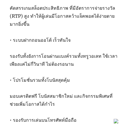
คัดสรรเกมสล็อตประสิทธิภาพ ที่มีอัตราการจ่ายรางวัล
(RTP) สูง ทำให้ผู้เล่นมีโอกาสคว้าแจ็คพอตได้ง่ายดาย
มากยิ่งขึ้น
• ระบบฝากถอนออโต้ เร็วทันใจ
รองรับทั้งยังการโอนผ่านแบงค์รวมทั้งทรูวอเลท ใช้เวลา
เพียงแค่ไม่กี่วินาที ไม่ต้องรอนาน
• โปรโมชั่นรวมทั้งโบนัสสุดคุ้ม
มอบเครดิตฟรี โบนัสสมาชิกใหม่ และกิจกรรมพิเศษที่
ช่วยเพิ่มโอกาสได้กำไร
• รองรับการเล่นบนโทรศัพท์มือถือ