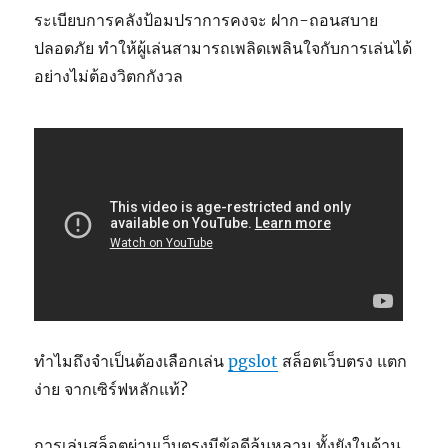
ระเบียบการคลังป้อมปราการคงจะ ฝาก-ถอนสบาย
ปลอดภัย ทำให้ผู้เล่นสามารถเพลิดเพลินใจกับการเล่นได้
อย่างไม่ต้องวิตกกังวล
ทำไมถึงจำเป็นต้องเลือกเล่น
pgslot
สล็อตเว็บตรง แตก
ง่าย จากเซิร์ฟหลักแท้?
การเล่นสล็อตผ่านเว็บตรงมีข้อดีล้นหลาม ทั้งยังในด้าน