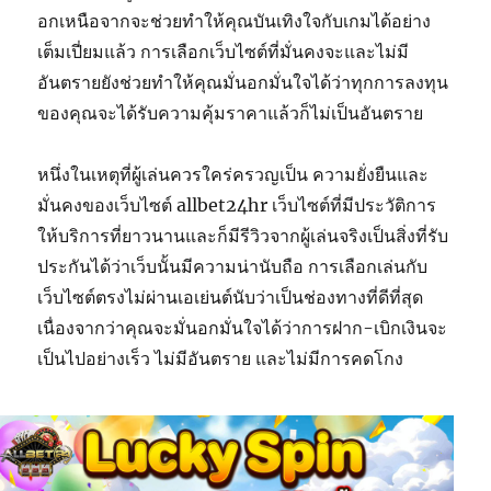
อกเหนือจากจะช่วยทำให้คุณบันเทิงใจกับเกมได้อย่าง
เต็มเปี่ยมแล้ว การเลือกเว็บไซต์ที่มั่นคงจะและไม่มี
อันตรายยังช่วยทำให้คุณมั่นอกมั่นใจได้ว่าทุกการลงทุน
ของคุณจะได้รับความคุ้มราคาแล้วก็ไม่เป็นอันตราย
หนึ่งในเหตุที่ผู้เล่นควรใคร่ครวญเป็น ความยั่งยืนและ
มั่นคงของเว็บไซต์ allbet24hr เว็บไซต์ที่มีประวัติการ
ให้บริการที่ยาวนานและก็มีรีวิวจากผู้เล่นจริงเป็นสิ่งที่รับ
ประกันได้ว่าเว็บนั้นมีความน่านับถือ การเลือกเล่นกับ
เว็บไซต์ตรงไม่ผ่านเอเย่นต์นับว่าเป็นช่องทางที่ดีที่สุด
เนื่องจากว่าคุณจะมั่นอกมั่นใจได้ว่าการฝาก-เบิกเงินจะ
เป็นไปอย่างเร็ว ไม่มีอันตราย และไม่มีการคดโกง