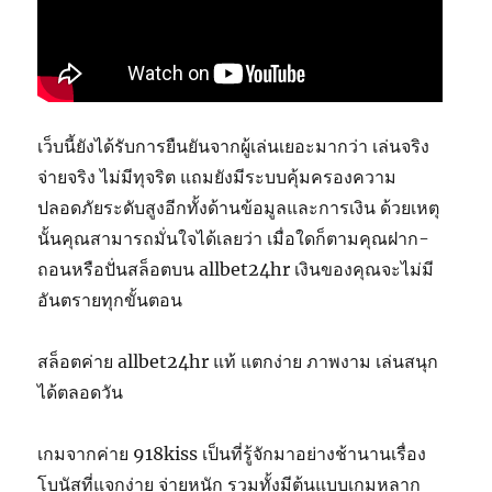
เว็บนี้ยังได้รับการยืนยันจากผู้เล่นเยอะมากว่า เล่นจริง
จ่ายจริง ไม่มีทุจริต แถมยังมีระบบคุ้มครองความ
ปลอดภัยระดับสูงอีกทั้งด้านข้อมูลและการเงิน ด้วยเหตุ
นั้นคุณสามารถมั่นใจได้เลยว่า เมื่อใดก็ตามคุณฝาก-
ถอนหรือปั่นสล็อตบน allbet24hr เงินของคุณจะไม่มี
อันตรายทุกขั้นตอน
สล็อตค่าย allbet24hr แท้ แตกง่าย ภาพงาม เล่นสนุก
ได้ตลอดวัน
เกมจากค่าย 918kiss เป็นที่รู้จักมาอย่างช้านานเรื่อง
โบนัสที่แจกง่าย จ่ายหนัก รวมทั้งมีต้นแบบเกมหลาก