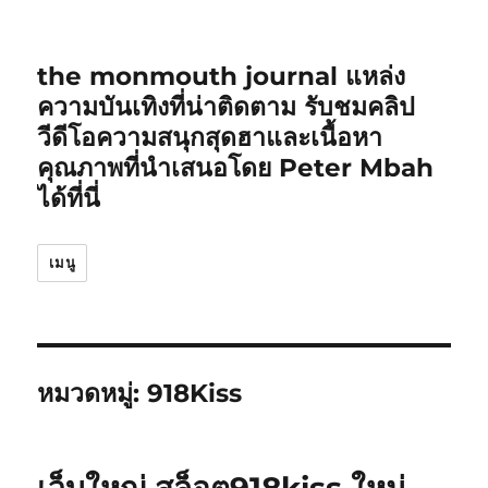
the monmouth journal แหล่ง
ความบันเทิงที่น่าติดตาม รับชมคลิป
วีดีโอความสนุกสุดฮาและเนื้อหา
คุณภาพที่นำเสนอโดย Peter Mbah
ได้ที่นี่
เมนู
หมวดหมู่:
918Kiss