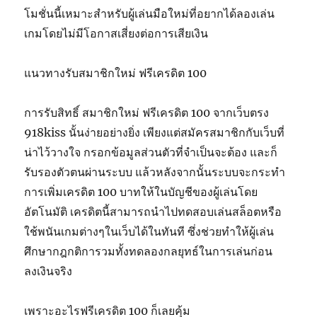
โมชั่นนี้เหมาะสำหรับผู้เล่นมือใหม่ที่อยากได้ลองเล่น
เกมโดยไม่มีโอกาสเสี่ยงต่อการเสียเงิน
แนวทางรับสมาชิกใหม่ ฟรีเครดิต 100
การรับสิทธิ์ สมาชิกใหม่ ฟรีเครดิต 100 จากเว็บตรง
918kiss นั้นง่ายอย่างยิ่ง เพียงแต่สมัครสมาชิกกับเว็บที่
น่าไว้วางใจ กรอกข้อมูลส่วนตัวที่จำเป็นจะต้อง และก็
รับรองตัวตนผ่านระบบ แล้วหลังจากนั้นระบบจะกระทำ
การเพิ่มเครดิต 100 บาทให้ในบัญชีของผู้เล่นโดย
อัตโนมัติ เครดิตนี้สามารถนำไปทดสอบเล่นสล็อตหรือ
ใช้พนันเกมต่างๆในเว็บได้ในทันที ซึ่งช่วยทำให้ผู้เล่น
ศึกษากฎกติการวมทั้งทดลองกลยุทธ์ในการเล่นก่อน
ลงเงินจริง
เพราะอะไรฟรีเครดิต 100 ก็เลยคุ้ม