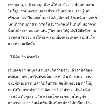
เพราะเหตุว่าตัวเกมถูกดีไซน์ให้เข้าถึงง่าย มีปุ่มควบคุม
ไม่กี่ปุ่ม รวมทั้งระบบการชำระเงินแจ่มกระจ่าง ผู้เล่น
เพียงแต่กดสปินและก็คอยให้สัญลักษณ์เรียงหน้าตามเพย์
ไลน์ที่กำหนดก็สามารถลุ้นรับรางวัลได้ในทันที นอกจาก
นั้นยังมีระบบทดสอบเล่น (Demo) ให้ผู้เล่นได้ฝึกหัดก่อน
วางเดิมพันจริง ทำให้ลดความเสี่ยงและเพิ่มความมั่นใจ
และความเชื่อมั่น
• ได้เงินเร็ว จ่ายจริง
เว้นแต่ความสนุกสนานและก็ความง่ายแล้ว เกมสล็อต
แท้ยังตอบปัญหาในประเด็นการทำเงิน ด้วยอัตราการ
จ่ายที่เที่ยงธรรมแล้วก็มีโบนัสพิเศษที่แตกบ่อย ทำให้ผู้
เล่นได้โอกาสทำกำไรได้อย่างเร็ว ไม่ว่าจะเป็นโบนัส
ฟรีสปิน ตัวคูณรางวัล หรือแจ็คพอตขนาดใหญ่ซึ่ง
สามารถแปลงเงินเดิมพันเพียงนิดหน่อยให้เปลี่ยนเป็น