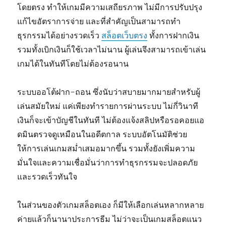
โดยตรง ทำให้เกมมีความเสถียรภาพ ไม่มีการปรับปรุง
แก้ไขอัตราการจ่าย และที่สำคัญเป็นสามารถทำ
ธุรกรรมได้อย่างรวดเร็ว
สล็อตเว็บตรง
ทั้งการฝากเงิน
รวมทั้งเบิกเงินก็ใช้เวลาไม่นาน ผู้เล่นจึงสามารถเข้าเล่น
เกมได้ในทันทีโดยไม่ต้องรอนาน
ระบบออโต้ฝาก-ถอน ซึ่งนับว่าสบายมากมายสำหรับผู้
เล่นสมัยใหม่ แค่เพียงทำรายการผ่านระบบ ไม่กี่วินาที
เงินก็จะเข้าบัญชีในทันที ไม่ต้องแจ้งสลิปหรือรอคอยแอ
ดมินตรวจดูเหมือนในอดีตกาล ระบบอัตโนมัติช่วย
ให้การเล่นเกมสม่ำเสมอมากขึ้น รวมทั้งยังเพิ่มความ
มั่นใจและความเชื่อมั่นว่าการทำธุรกรรมจะปลอดภัย
และรวดเร็วทันใจ
ในส่วนของตัวเกมสล็อตเอง ก็มีให้เลือกเล่นหลากหลาย
ค่ายแล้วก็นานาประการธีม ไม่ว่าจะเป็นเกมสล็อตแนว