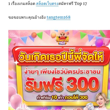
1 เรื่องเกมสล็อต
สล็อตเว็บตรง
สมัครฟรี Top 17
ขอขอบพระคุณอ้างอิง
tangtem168