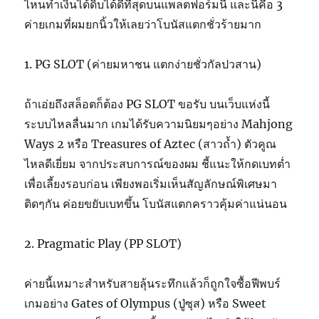
ไหนทำเงินได้ดิบได้ดีที่สุดบนแพลตฟอร์มนี้ และนี่คือ 3
ค่ายเกมที่ผมยกนิ้วให้เลยว่าโบนัสแตกชั่วร้ายมาก
1. PG SLOT (ค่ายมหาชน แตกง่ายชั่วกัลปวสาน)
ถ้าเอ่ยถึงสล็อตก็ต้อง PG SLOT ขอรับ บนเว็บแห่งนี้
ระบบไหลลื่นมาก เกมได้รับความนิยมๆอย่าง Mahjong
Ways 2 หรือ Treasures of Aztec (สาวถ้ำ) ตัวคูณ
ไหลดีเยี่ยม จากประสบการณ์ของผม ชี้แนะให้กดเบทต่ำ
เพื่อเลี้ยงรอบก่อน เพียงพอเริ่มเห็นสัญลักษณ์พิเศษมา
ติดๆกัน ค่อยขยับเบทขึ้น โบนัสแตกคราวคุ้มค่าแน่นอน
2. Pragmatic Play (PP SLOT)
ค่ายนี้เหมาะสำหรับสายลุ้นระทึกแล้วก็ถูกใจซื้อฟีพบร์
เกมอย่าง Gates of Olympus (ปู่ซุส) หรือ Sweet