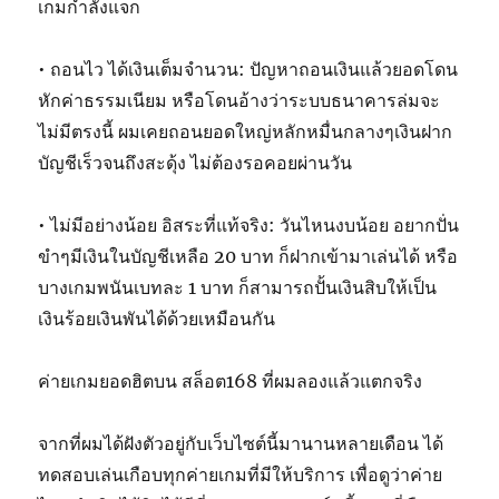
เกมกำลังแจก
• ถอนไว ได้เงินเต็มจำนวน: ปัญหาถอนเงินแล้วยอดโดน
หักค่าธรรมเนียม หรือโดนอ้างว่าระบบธนาคารล่มจะ
ไม่มีตรงนี้ ผมเคยถอนยอดใหญ่หลักหมื่นกลางๆเงินฝาก
บัญชีเร็วจนถึงสะดุ้ง ไม่ต้องรอคอยผ่านวัน
• ไม่มีอย่างน้อย อิสระที่แท้จริง: วันไหนงบน้อย อยากปั่น
ขำๆมีเงินในบัญชีเหลือ 20 บาท ก็ฝากเข้ามาเล่นได้ หรือ
บางเกมพนันเบทละ 1 บาท ก็สามารถปั้นเงินสิบให้เป็น
เงินร้อยเงินพันได้ด้วยเหมือนกัน
ค่ายเกมยอดฮิตบน สล็อต168 ที่ผมลองแล้วแตกจริง
จากที่ผมได้ฝังตัวอยู่กับเว็บไซต์นี้มานานหลายเดือน ได้
ทดสอบเล่นเกือบทุกค่ายเกมที่มีให้บริการ เพื่อดูว่าค่าย