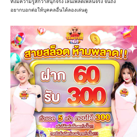
ทั้งมีความรู้สึกว่าสนุกจริง เล่นเพลิดเพลินจริง จนถึง
อยากบอกต่อให้บุคคลอื่นได้ลองเล่นดู