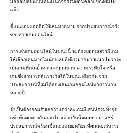
มือถือเปลี่ยนเป็นหนึ่งในกิจกรรมผ่อนคลายของผมไป
แล้ว
ชี้แนะเกมยอดฮิตให้เล่นมากมาย จากประสบการณ์จริง
ของสายเกมออนไลน์
การเล่นเกมออนไลน์ในขณะนี้ จะต้องบอกเลยว่ามีเกม
ให้เลือกเล่นมากไม่น้อยเลยทีเดียวมากมายแนว ไม่ว่าจะ
เป็นเกมที่เน้นย้ำความสนุกสนาน ความระทึกใจ หรือ
เกมซึ่งสามารถลุ้นรางวัลได้ในขณะเดียวกัน จาก
ประสบการณ์ที่ผมได้ลองเล่นเกมออนไลน์มายาวนาน
หลายปี
จำเป็นต้องยอมรับเลยว่าแต่ว่าละเกมมีเสน่ห์รวมทั้งจุด
แข็งที่แตกต่างกันออกไป แล้วก็วันนี้ผมอยากมาแชร์
ประสบการณ์พร้อมชี้แนะเกมยอดนิยมที่ผมเคยเล่นรวม