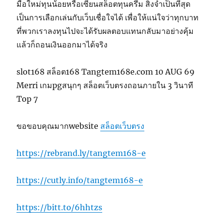
มือใหม่ทุนน้อยหรือเซียนสล็อตทุนครึ้ม สิ่งจำเป็นที่สุด
เป็นการเลือกเล่นกับเว็บเชื่อใจได้ เพื่อให้แน่ใจว่าทุกบาท
ที่พวกเราลงทุนไปจะได้รับผลตอบแทนกลับมาอย่างคุ้ม
แล้วก็ถอนเงินออกมาได้จริง
slot168 สล็อต168 Tangtem168e.com 10 AUG 69
Merri เกมpgสนุกๆ สล็อตเว็บตรงถอนภายใน 3 วินาที
Top 7
ขอขอบคุณมากwebsite
สล็อตเว็บตรง
https://rebrand.ly/tangtem168-e
https://cutly.info/tangtem168-e
https://bitt.to/6hhtzs