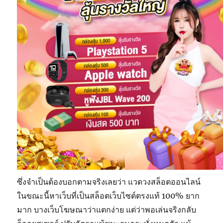
ซึ่งจำเป็นต้องบอกตามจริงเลยว่า แวดวงสล็อตออนไลน์
ในขณะนี้หาเว็บที่เป็นสล็อตเว็บไซต์ตรงแท้ 100% ยาก
มาก บางเว็บโฆษณาว่าแตกง่าย แต่ว่าพอเล่นจริงกลับ