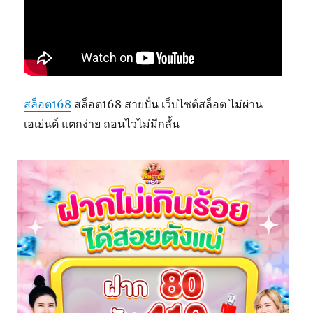
สล็อต168
สล็อต168 สายปั่น เว็บไซต์สล็อต ไม่ผ่าน
เอเย่นต์ แตกง่าย ถอนไวไม่มีกลั้น