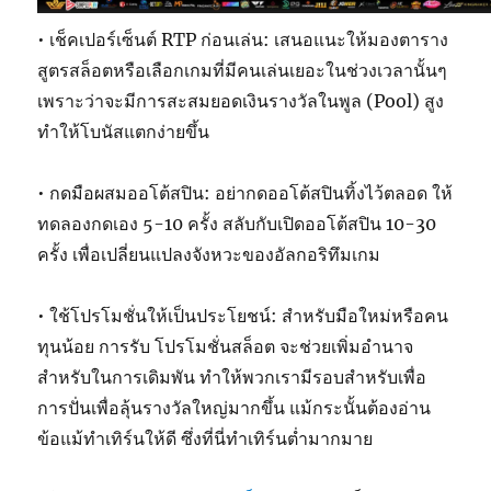
• เช็คเปอร์เซ็นต์ RTP ก่อนเล่น: เสนอแนะให้มองตาราง
สูตรสล็อตหรือเลือกเกมที่มีคนเล่นเยอะในช่วงเวลานั้นๆ
เพราะว่าจะมีการสะสมยอดเงินรางวัลในพูล (Pool) สูง
ทำให้โบนัสแตกง่ายขึ้น
• กดมือผสมออโต้สปิน: อย่ากดออโต้สปินทิ้งไว้ตลอด ให้
ทดลองกดเอง 5-10 ครั้ง สลับกับเปิดออโต้สปิน 10-30
ครั้ง เพื่อเปลี่ยนแปลงจังหวะของอัลกอริทึมเกม
• ใช้โปรโมชั่นให้เป็นประโยชน์: สำหรับมือใหม่หรือคน
ทุนน้อย การรับ โปรโมชั่นสล็อต จะช่วยเพิ่มอำนาจ
สำหรับในการเดิมพัน ทำให้พวกเรามีรอบสำหรับเพื่อ
การปั่นเพื่อลุ้นรางวัลใหญ่มากขึ้น แม้กระนั้นต้องอ่าน
ข้อแม้ทำเทิร์นให้ดี ซึ่งที่นี่ทำเทิร์นต่ำมากมาย