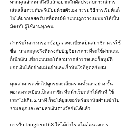
หากคุณอ่านมาถึงนี้แล้วอยากสัมผัสประสบการณ์การ
เล่นสล็อตระดับพรีเมียมด้วยตัวเอง กรรมวิธีการเริ่มต้นก็
ไม่ได้ยากเลยครับ สล็อต168 ระบบถูกวางแบบมาให้เป็น
มิตรกับผู้ใช้งานทุกคน
สำหรับในการกรอกข้อมูลลงทะเบียนเป็นสมาชิก ควรใช้
ชื่อ-นามสกุลจริงที่ตรงกับบัญชีธนาคารที่จะใช้ฝากและ
ก็เบิกเงิน เพื่อระบบออโต้สามารถสำรวจและก็อนุมัติ
ยอดเงินได้อย่างแม่นยำและเร็วทันใจที่สุดครับผม
คุณสามารถเข้าไปดูกรยละเอียดรวมทั้งเอาอย่าง ขั้น
ตอนลงทะเบียนเป็นสมาชิก ที่หน้าเว็บหลักได้ทันที ใช้
เวลาไม่เกิน 2 นาที ก็จะได้ยูสเซอร์พร้อมรหัสผ่านเข้าไป
ร่วมสนุกและตามล่าเงินรางวัลกันได้แล้ว
การปั่น tangtem168 ให้ได้กำไร สไตล์คนวงการ