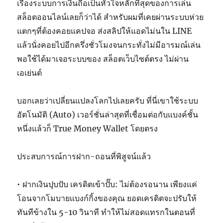
เรื่องระบบการเงินถือเป็นหัวใจหลักที่สุดของการเล่น
สล็อตออนไลน์เลยก็ว่าได้ สำหรับผมที่เคยผ่านระบบห่วย
แตกๆที่ต้องคอยแคปจอ ส่งสลิปให้แอดไม่นใน LINE
แล้วนั่งคอยไปอีกครึ่งชั่วโมงจนกระทั่งไม่มีอารมณ์เล่น
พอใช้ได้มาเจอระบบของ สล็อตเว็บไซต์ตรง ไม่ผ่าน
เอเย่นต์
บอกเลยว่าเปลี่ยนแปลงโลกไปเลยครับ ที่นี่เขาใช้ระบบ
อัตโนมัติ (Auto) เวอร์ชั่นล่าสุดที่เชื่อมต่อกับแบงค์ชั้น
หนึ่งแล้วก็ True Money Wallet โดยตรง
ประสบการณ์การฝาก-ถอนที่พิสูจน์แล้ว
• ฝากเงินปุบปับ เครดิตเข้าปั๊บ: ไม่ต้องรอนาน เพียงแค่
โอนจากโมบายแบงก์กิ้งของคุณ ยอดเครดิตจะปรับให้
ทันทีข้างใน 5-10 วินาที ทำให้ไม่สอดแทรกในตอนที่