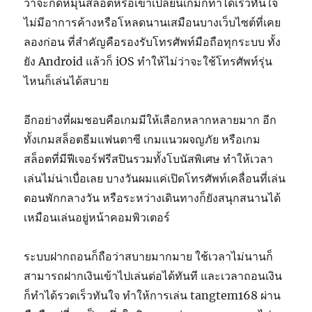
ว่าจะกดหมุนสล็อตหรือเข้าเปลี่ยนเกมก็ทำได้เร็วทันใจ
ไม่มีอาการค้างหรือโหลดนานเสมือนบางเว็บไซต์ที่เคย
ลองก่อน ที่สำคัญคือรองรับโทรศัพท์มือถือทุกระบบ ทั้ง
ยัง Android แล้วก็ iOS ทำให้ไม่ว่าจะใช้โทรศัพท์รุ่น
ไหนก็เล่นได้สบาย
อีกอย่างที่ผมชอบคือเกมมีให้เลือกหลากหลายมาก อีก
ทั้งเกมสล็อตธีมแฟนตาซี เกมแนวผจญภัย หรือเกม
สล็อตที่มีฟีเจอร์ฟรีสปินรวมทั้งโบนัสพิเศษ ทำให้เวลา
เล่นไม่น่าเบื่อเลย บางวันผมแค่เปิดโทรศัพท์เคลื่อนที่เล่น
ตอนพักกลางวัน หรือระหว่างเดินทางก็ยังสนุกสนานได้
เหมือนเล่นอยู่หน้าคอมพิวเตอร์
ระบบฝากถอนก็ถือว่าสบายมากมาย ใช้เวลาไม่นานก็
สามารถฝากเงินเข้าไปเล่นต่อได้ทันที และเวลาถอนเงิน
ก็ทำได้รวดเร็วทันใจ ทำให้การเล่น tangtem168 ผ่าน