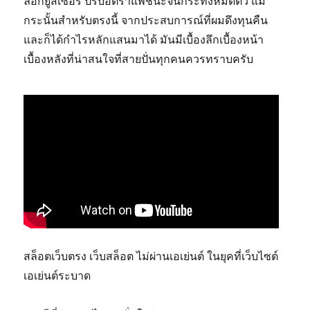
ล็อกยูสเซอร์ ปรับอัตราแพ้ชนะจนกระทั่งหมดตัว แม้
กระนั้นสำหรับตรงนี้ จากประสบการณ์ที่ผมดึงทุนคืน
และก็ได้กำไรหลักแสนมาได้ มันมีเบื้องลึกเบื้องหน้า
เบื้องหลังที่น่าสนใจที่สายปั่นทุกคนควรทราบครับ
สล็อตเว็บตรง เว็บสล็อต ไม่ผ่านเอเย่นต์ ในยุคที่เว็บไซต์
เอเย่นต์ระบาด