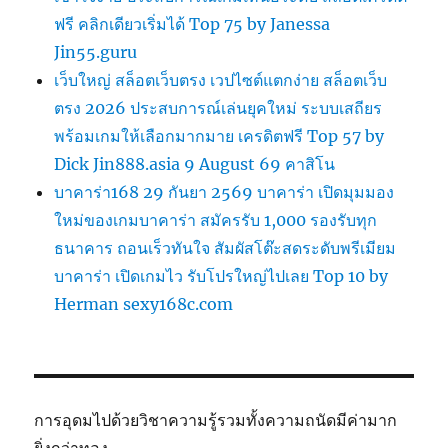
ฟรี คลิกเดียวเริ่มได้ Top 75 by Janessa
Jin55.guru
เว็บใหญ่ สล็อตเว็บตรง เวปไซต์แตกง่าย สล็อตเว็บ
ตรง 2026 ประสบการณ์เล่นยุคใหม่ ระบบเสถียร
พร้อมเกมให้เลือกมากมาย เครดิตฟรี Top 57 by
Dick Jin888.asia 9 August 69 คาสิโน
บาคาร่า168 29 กันยา 2569 บาคาร่า เปิดมุมมอง
ใหม่ของเกมบาคาร่า สมัครรับ 1,000 รองรับทุก
ธนาคาร ถอนเร็วทันใจ สัมผัสโต๊ะสดระดับพรีเมียม
บาคาร่า เปิดเกมไว รับโปรใหญ่ไปเลย Top 10 by
Herman sexy168c.com
การอุดมไปด้วยวิชาความรู้รวมทั้งความถนัดมีค่ามาก