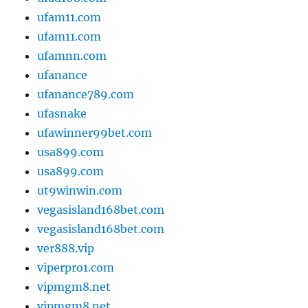
ufam11.com
ufam11.com
ufamnn.com
ufanance
ufanance789.com
ufasnake
ufawinner99bet.com
usa899.com
usa899.com
ut9winwin.com
vegasisland168bet.com
vegasisland168bet.com
ver888.vip
viperpro1.com
vipmgm8.net
vipmgm8.net