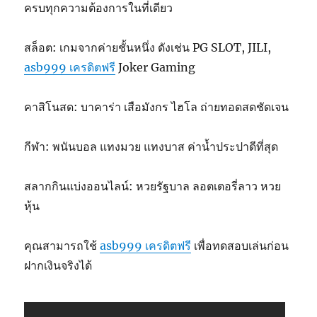
ครบทุกความต้องการในที่เดียว
สล็อต: เกมจากค่ายชั้นหนึ่ง ดังเช่น PG SLOT, JILI,
asb999 เครดิตฟรี
Joker Gaming
คาสิโนสด: บาคาร่า เสือมังกร ไฮโล ถ่ายทอดสดชัดเจน
กีฬา: พนันบอล แทงมวย แทงบาส ค่าน้ำประปาดีที่สุด
สลากกินแบ่งออนไลน์: หวยรัฐบาล ลอตเตอรี่ลาว หวย
หุ้น
คุณสามารถใช้
asb999 เครดิตฟรี
เพื่อทดสอบเล่นก่อน
ฝากเงินจริงได้