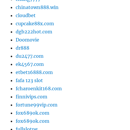
chinatown888.win
cloudbet
cupcake88x.com
dgb222hot.com
Doomovie
dr888
du2477.com
ek4567.com
etbet16888.com
fafa 123 slot
fcharoenkit168.com
finnivips.com
fortune99vip.com
fox689ok.com
fox689ok.com
fullslotpg