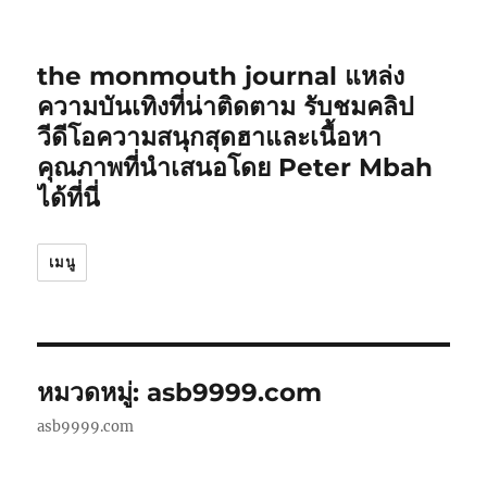
the monmouth journal แหล่ง
ความบันเทิงที่น่าติดตาม รับชมคลิป
วีดีโอความสนุกสุดฮาและเนื้อหา
คุณภาพที่นำเสนอโดย Peter Mbah
ได้ที่นี่
เมนู
หมวดหมู่:
asb9999.com
asb9999.com