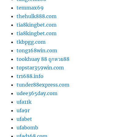
temmax69
thehulk888.com
tia8kingbet.com
tia8kingbet.com
tkbpgg.com
tong168win.com
tookhuay 88 ถูกหวย88
topstar359win.com
tr1688.info
tunder88express.com
udee365day.com
ufa11k
ufa9r
ufabet
ufabomb
ufad168.com