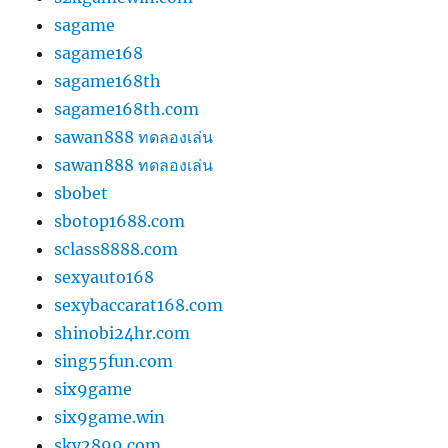
sagame
sagame168
sagame168th
sagame168th.com
sawan888 ทดลองเล่น
sawan888 ทดลองเล่น
sbobet
sbotop1688.com
sclass8888.com
sexyauto168
sexybaccarat168.com
shinobi24hr.com
sing55fun.com
six9game
six9game.win
sky2899.com