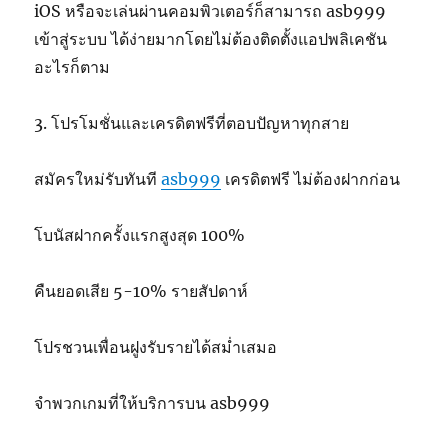
iOS หรือจะเล่นผ่านคอมพิวเตอร์ก็สามารถ asb999
เข้าสู่ระบบ ได้ง่ายมากโดยไม่ต้องติดตั้งแอปพลิเคชัน
อะไรก็ตาม
3. โปรโมชั่นและเครดิตฟรีที่ตอบปัญหาทุกสาย
สมัครใหม่รับทันที
asb999
เครดิตฟรี ไม่ต้องฝากก่อน
โบนัสฝากครั้งแรกสูงสุด 100%
คืนยอดเสีย 5-10% รายสัปดาห์
โปรชวนเพื่อนฝูงรับรายได้สม่ำเสมอ
จำพวกเกมที่ให้บริการบน asb999