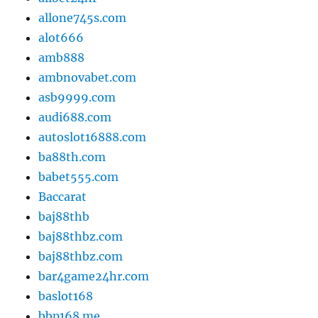
allone745s.com
alot666
amb888
ambnovabet.com
asb9999.com
audi688.com
autoslot16888.com
ba88th.com
babet555.com
Baccarat
baj88thb
baj88thbz.com
baj88thbz.com
bar4game24hr.com
baslot168
bbp168.me