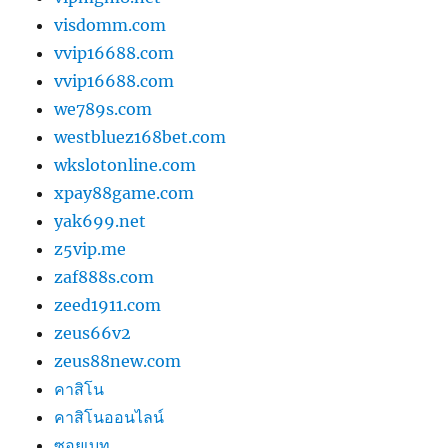
visdomm.com
vvip16688.com
vvip16688.com
we789s.com
westbluez168bet.com
wkslotonline.com
xpay88game.com
yak699.net
z5vip.me
zaf888s.com
zeed1911.com
zeus66v2
zeus88new.com
คาสิโน
คาสิโนออนไลน์
ซอยเบท