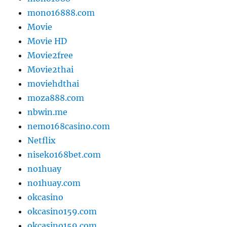
mono16888.com
Movie
Movie HD
Movie2free
Movie2thai
moviehdthai
moza888.com
nbwin.me
nemo168casino.com
Netflix
niseko168bet.com
no1huay
no1huay.com
okcasino
okcasino159.com
okcasino159.com