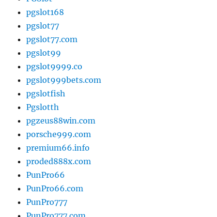
pgslot168
pgslot77
pgslot77.com
pgslot99
pgslot9999.co
pgslot999bets.com
pgslotfish
Pgslotth
pgzeus88win.com
porsche999.com
premium66.info
proded888x.com
PunPro66
PunPro66.com
PunPro777
PunPro777.com