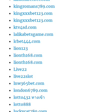
kingromans789.com
kingxxxbet123.com
kingxxxbet123.com
ktv4sd.com
lalikabetsgame.com
lcbet444.com
lion123
lionth168.com
lionth168.com
Live22
live22slot
lnw365bet.com
london6789.com
lotto432 ทางเข้า
lotto888
luckycat789.com