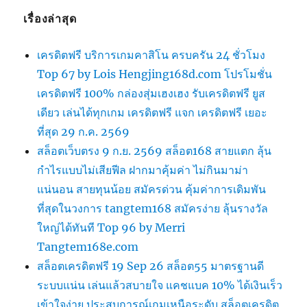
เรื่องล่าสุด
เครดิตฟรี บริการเกมคาสิโน ครบครัน 24 ชั่วโมง
Top 67 by Lois Hengjing168d.com โปรโมชั่น
เครดิตฟรี 100% กล่องสุ่มเฮงเฮง รับเครดิตฟรี ยูส
เดียว เล่นได้ทุกเกม เครดิตฟรี แจก เครดิตฟรี เยอะ
ที่สุด 29 ก.ค. 2569
สล็อตเว็บตรง 9 ก.ย. 2569 สล็อต168 สายแตก ลุ้น
กำไรแบบไม่เสียฟีล ฝากมาคุ้มค่า ไม่กินมาม่า
แน่นอน สายทุนน้อย สมัครด่วน คุ้มค่าการเดิมพัน
ที่สุดในวงการ tangtem168 สมัครง่าย ลุ้นรางวัล
ใหญ่ได้ทันที Top 96 by Merri
Tangtem168e.com
สล็อตเครดิตฟรี 19 Sep 26 สล็อต55 มาตรฐานดี
ระบบแน่น เล่นแล้วสบายใจ แคชแบค 10% ได้เงินเร็ว
เข้าใจง่าย ประสบการณ์เกมเหนือระดับ สล็อตเครดิต