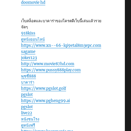
doomovie hd
เว็บสล็อตและบาคาร่าของโครตดีเว็บนี้เล่นแล้วรวย
จัดๆ
918kiss
ดูหนังออนไลน์
https://www.xn--66-lqi9etal8m3epc.com
sagame
joker123
http://www.movie87hd.com
https://www.pussy888play.com
พุซซี่888
บาคาร่า
https://www.pgslot.golf
pgslot
https://www.pgheng99.ai
pgslot
live22
หนังชนโรง
ดูหนังฟรี