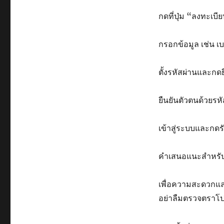
กดที่ปุ่ม “ลงทะเบ
กรอกข้อมูล เช่น 
ตั้งรหัสผ่านและกดย
ยืนยันตัวตนด้วยรห
เข้าสู่ระบบและกดร
คำเสนอแนะสำหรับผ
เพื่อความสะดวกและ
อย่าลืมตรวจตราโปร