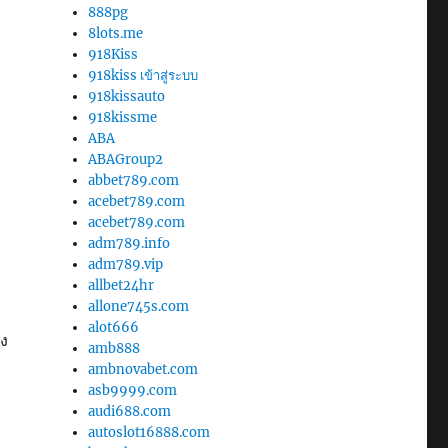
888pg
8lots.me
918Kiss
918kiss เข้าสู่ระบบ
918kissauto
918kissme
ABA
ABAGroup2
abbet789.com
acebet789.com
acebet789.com
adm789.info
adm789.vip
allbet24hr
allone745s.com
alot666
ยง
amb888
ambnovabet.com
asb9999.com
audi688.com
autoslot16888.com