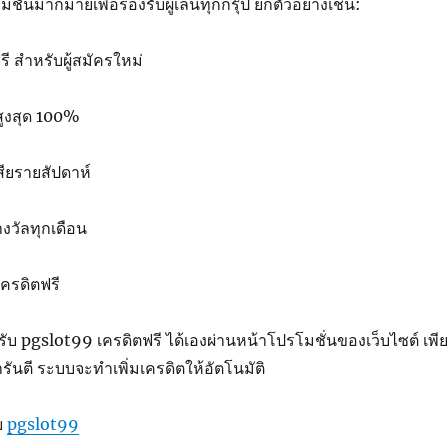
ั่นมากมายเพื่อรองรับผู้เล่นทุกกรุ๊ป ยกตัวอย่างเช่น:
ี สำหรับผู้สมัครใหม่
สูงสุด 100%
ียรายสัปดาห์
วัลทุกเดือน
ครดิตฟรี
 pgslot99 เครดิตฟรี ได้เองผ่านหน้าโปรโมชั่นของเว็บไซต์ เพี
รันตี ระบบจะทำเพิ่มเครดิตให้อัตโนมัติ
บ
pgslot99