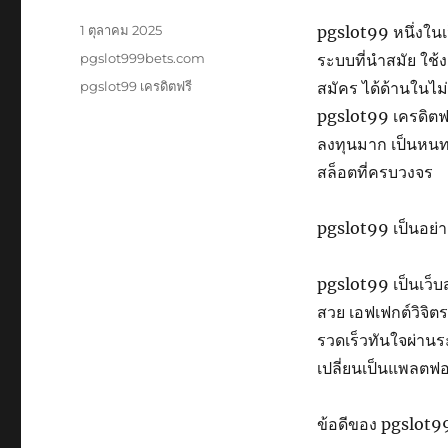
เขียน
1 ตุลาคม 2025
pgslot99 หนึ่งในเ
เมื่อ
หมวด
pgslot999bets.com
ระบบที่นำสมัย ใช
หมู่
ป้าย
pgslot99 เครดิตฟรี
สมัคร ได้ด้านในไม่ก
กำกับ
pgslot99 เครดิตฟรี 
ลงทุนมาก เป็นหนทาง
สล็อตที่ครบวงจร
pgslot99 เป็นอย่
pgslot99 เป็นเว็บส
สวย เอฟเฟกต์วิจิต
รวดเร็วทันใจผ่านระ
เปลี่ยนเป็นแพลตฟอ
ข้อดีของ pgslot9