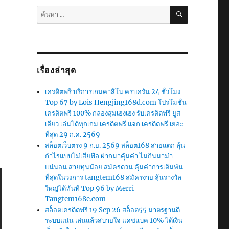
ค้นหา
ค้นหา:
เรื่องล่าสุด
เครดิตฟรี บริการเกมคาสิโน ครบครัน 24 ชั่วโมง
Top 67 by Lois Hengjing168d.com โปรโมชั่น
เครดิตฟรี 100% กล่องสุ่มเฮงเฮง รับเครดิตฟรี ยูส
เดียว เล่นได้ทุกเกม เครดิตฟรี แจก เครดิตฟรี เยอะ
ที่สุด 29 ก.ค. 2569
สล็อตเว็บตรง 9 ก.ย. 2569 สล็อต168 สายแตก ลุ้น
กำไรแบบไม่เสียฟีล ฝากมาคุ้มค่า ไม่กินมาม่า
แน่นอน สายทุนน้อย สมัครด่วน คุ้มค่าการเดิมพัน
ที่สุดในวงการ tangtem168 สมัครง่าย ลุ้นรางวัล
ใหญ่ได้ทันที Top 96 by Merri
Tangtem168e.com
สล็อตเครดิตฟรี 19 Sep 26 สล็อต55 มาตรฐานดี
ระบบแน่น เล่นแล้วสบายใจ แคชแบค 10% ได้เงิน