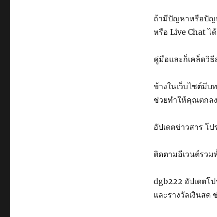
ถ้ามีปัญหาหรือปัญ
หรือ Live Chat ได
คู่มือและก็เคล็ดวิธี
ข้างในเว็บไซต์มีบท
ช่วยทำให้คุณตกลงใจ
อัปเดตข่าวสาร โป
ติดตามอีเวนต์รวมทั้
dgb222 อัปเดตโปรโ
และรางวัลเงินสด ช