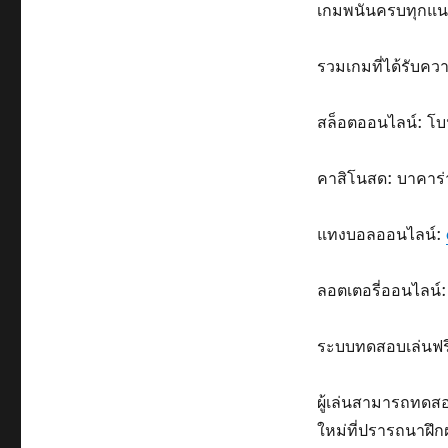
เกมพนันครบทุกแนว
รวมเกมที่ได้รับคว
สล็อตออนไลน์: โบ
คาสิโนสด: บาคาร่
แทงบอลออนไลน์:
ลอตเตอรี่ออนไลน์: 
ระบบทดสอบเล่นฟร
ผู้เล่นสามารถทดสอ
ใหม่ที่ปรารถนาฝึก