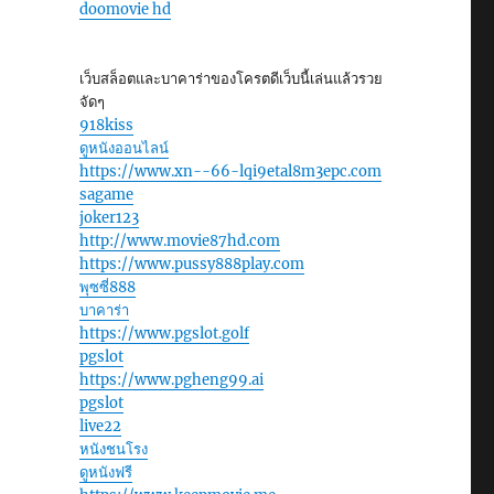
doomovie hd
เว็บสล็อตและบาคาร่าของโครตดีเว็บนี้เล่นแล้วรวย
จัดๆ
918kiss
ดูหนังออนไลน์
https://www.xn--66-lqi9etal8m3epc.com
sagame
joker123
http://www.movie87hd.com
https://www.pussy888play.com
พุซซี่888
บาคาร่า
https://www.pgslot.golf
pgslot
https://www.pgheng99.ai
pgslot
live22
หนังชนโรง
ดูหนังฟรี