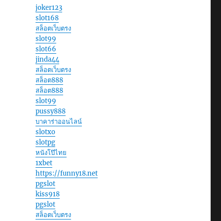
joker123
slot168
สล็อตเว็บตรง
slot99
slot66
jinda44
สล็อตเว็บตรง
สล็อต888
สล็อต888
slot99
pussy888
บาคาร่าออนไลน์
slotxo
slotpg
หนังโป๊ไทย
1xbet
https://funny18.net
pgslot
kiss918
pgslot
สล็อตเว็บตรง