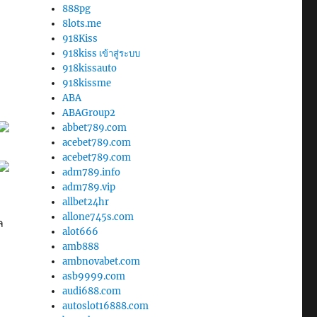
888pg
8lots.me
918Kiss
918kiss เข้าสู่ระบบ
918kissauto
918kissme
ABA
ABAGroup2
abbet789.com
acebet789.com
acebet789.com
adm789.info
adm789.vip
allbet24hr
allone745s.com
ล
alot666
amb888
ambnovabet.com
asb9999.com
audi688.com
autoslot16888.com