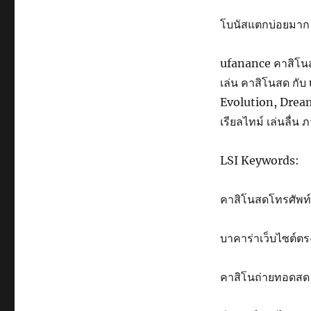
โบนัสแตกบ่อยมาก​
ufanance คาสิโน
เล่น คาสิโนสด กับ
Evolution, Dream 
เรียลไทม์ เล่นลื่น ภ
LSI Keywords:
คาสิโนสดโทรศัพท์
บาคาร่าเว็บไซต์ตร
คาสิโนถ่ายทอดสด