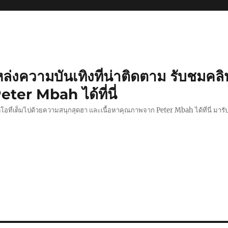
ความบันเทิงที่น่าติดตาม รับชมคลิ
ter Mbah ได้ที่นี่
ดีโอที่เต็มไปด้วยความสนุกสุดฮา และเนื้อหาคุณภาพจาก Peter Mbah ได้ที่นี่ มาร