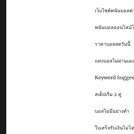
เว็บไซต์พนันบอลค่
พนันบอลออนไลน์โท
ราคาบอลสดวันนี้
แทงบอลไม่ผ่านเอเย่
Keyword Sugges
สเต็ปเริ่ม 2 คู่
บอลไม่มีอย่างต่ำ
ใบเสร็จรับเงินไม่โด