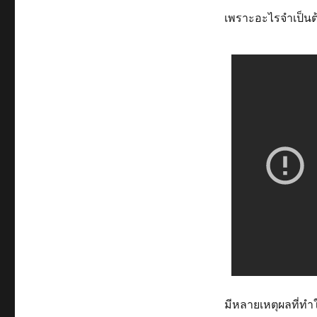
เพราะอะไรจำเป็นต
มีหลายเหตุผลที่ทำ