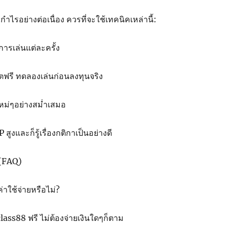
ีกำไรอย่างต่อเนื่อง ควรที่จะใช้เทคนิคเหล่านี้:
รเล่นแต่ละครั้ง
ิตฟรี ทดลองเล่นก่อนลงทุนจริง
หม่ๆอย่างสม่ำเสมอ
 สูงและก็รู้เรื่องกติกาเป็นอย่างดี
 (FAQ)
่าใช้จ่ายหรือไม่?
lass88 ฟรี ไม่ต้องจ่ายเงินใดๆก็ตาม