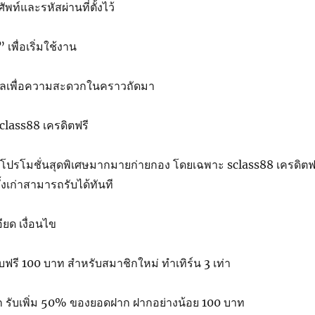
พท์และรหัสผ่านที่ตั้งไว้
 เพื่อเริ่มใช้งาน
ูลเพื่อความสะดวกในคราวถัดมา
sclass88 เครดิตฟรี
โปรโมชั่นสุดพิเศษมากมายก่ายกอง โดยเฉพาะ sclass88 เครดิตฟ
้งเก่าสามารถรับได้ทันที
ยด เงื่อนไข
ับฟรี 100 บาท สำหรับสมาชิกใหม่ ทำเทิร์น 3 เท่า
รับเพิ่ม 50% ของยอดฝาก ฝากอย่างน้อย 100 บาท