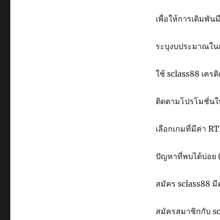
เพื่อให้การเดิมพันม
ระบุงบประมาณในกา
ใช้ sclass88 เครด
ติดตามโปรโมชั่นใ
เลือกเกมที่มีค่า RTP
ปัญหาที่พบได้บ่อย
สมัคร sclass88 มีค
สมัครสมาชิกกับ sc