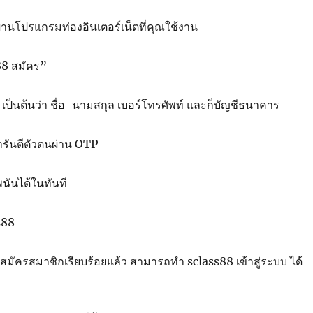
ผ่านโปรแกรมท่องอินเตอร์เน็ตที่คุณใช้งาน
s88 สมัคร”
 เป็นต้นว่า ชื่อ-นามสกุล เบอร์โทรศัพท์ และก็บัญชีธนาคาร
การันตีตัวตนผ่าน OTP
มพนันได้ในทันที
s88
มัครสมาชิกเรียบร้อยแล้ว สามารถทำ sclass88 เข้าสู่ระบบ ได้