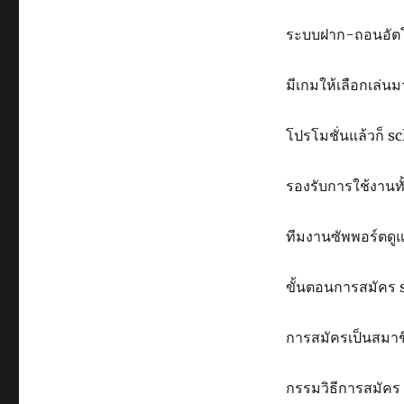
ระบบฝาก-ถอนอัตโนม
มีเกมให้เลือกเล่นม
โปรโมชั่นแล้วก็ sc
รองรับการใช้งานทั
ทีมงานซัพพอร์ตดู
ขั้นตอนการสมัคร 
การสมัครเป็นสมาชิก
กรรมวิธีการสมัคร