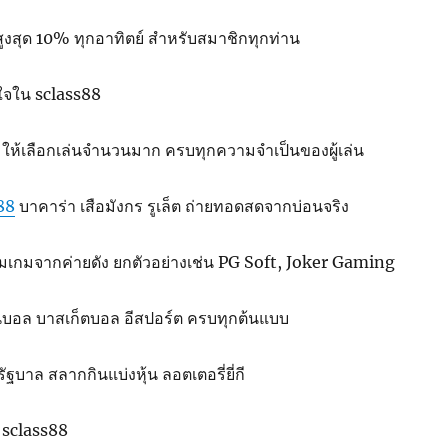
นสูงสุด 10% ทุกอาทิตย์ สำหรับสมาชิกทุกท่าน
นใจใน sclass88
มให้เลือกเล่นจำนวนมาก ครบทุกความจำเป็นของผู้เล่น
88
บาคาร่า เสือมังกร รูเล็ต ถ่ายทอดสดจากบ่อนจริง
มเกมจากค่ายดัง ยกตัวอย่างเช่น PG Soft, Joker Gaming
นบอล บาสเก็ตบอล อีสปอร์ต ครบทุกต้นแบบ
บาล สลากกินแบ่งหุ้น ลอตเตอรี่ยี่กี
 sclass88