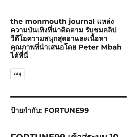
the monmouth journal แหล่ง
ความบันเทิงที่น่าติดตาม รับชมคลิป
วีดีโอความสนุกสุดฮาและเนื้อหา
คุณภาพที่นำเสนอโดย Peter Mbah
ได้ที่นี่
เมนู
ป้ายกำกับ:
FORTUNE99