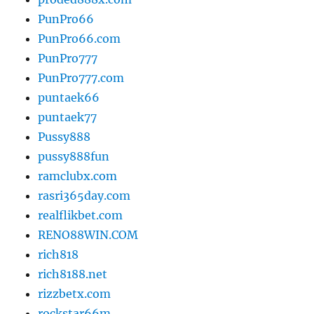
PunPro66
PunPro66.com
PunPro777
PunPro777.com
puntaek66
puntaek77
Pussy888
pussy888fun
ramclubx.com
rasri365day.com
realflikbet.com
RENO88WIN.COM
rich818
rich8188.net
rizzbetx.com
rockstar66m