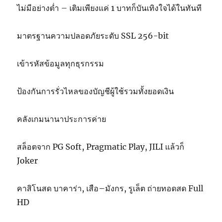
ไม่มีอย่างต่ำ – เติมเพียงแค่ 1 บาทก็บันเทิงใจได้ในทันที
มาตรฐานความปลอดภัยระดับ SSL 256-bit
เข้ารหัสข้อมูลทุกธุรกรรม
ป้องกันการรั่วไหลของบัญชีผู้ใช้รวมทั้งยอดเงิน
คลังเกมนานาประการค่าย
สล็อตจาก PG Soft, Pragmatic Play, JILI แล้วก็
Joker
คาสิโนสด บาคาร่า, เสือ–มังกร, รูเล็ต ถ่ายทอดสด Full
HD