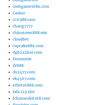
cashgame168x.com
Casino
cc11388.com
chang7777
chinatown888.win
cloudbet
cupcake88x.com
dgb222hot.com
Doomovie
dr888
du2477.com
ek4567.com
etbet16888.com
fafa 123 slot
fcharoenkit168.com
finnivips.com