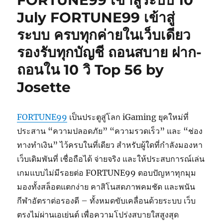
FORTUNE99 เข้าสู่ระบบ 10
July FORTUNE99 เข้าสู่
ระบบ ครบทุกค่ายในเว็บเดียว
รองรับทุกบัญชี ถอนสบาย ฝาก-
ถอนใน 10 วิ Top 56 by
Josette
FORTUNE99
เป็นประตูสู่โลก iGaming ยุคใหม่ที่
ประสาน “ความปลอดภัย” “ความรวดเร็ว” และ “ช่อง
ทางทำเงิน” ไว้ครบในที่เดียว สำหรับผู้ใดที่กำลังมองหา
เว็บเดิมพันที่ เชื่อถือได้ จ่ายจริง และให้ประสบการณ์เล่น
เกมแบบไม่มีรอยต่อ FORTUNE99 ตอบปัญหาทุกมุม
มองทั้งสล็อตแตกง่าย คาสิโนสดภาพคมชัด และพนัน
กีฬาอัตราต่อรองดี – ทั้งหมดขับเคลื่อนด้วยระบบ เว็บ
ตรงไม่ผ่านเอเย่นต์ เพื่อความโปร่งสบายใสสูงสุด