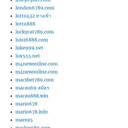
london6789.com
lotto432 ทางเข้า
lotto888
luckycat789.com
luis16888.com
luke999.net
lux555.net
m4newonline.com
m4newonline.com
mac1bet789.com
macau69 สมัคร
macau888.win
mario678
mario678.info
mars95
medee989.com