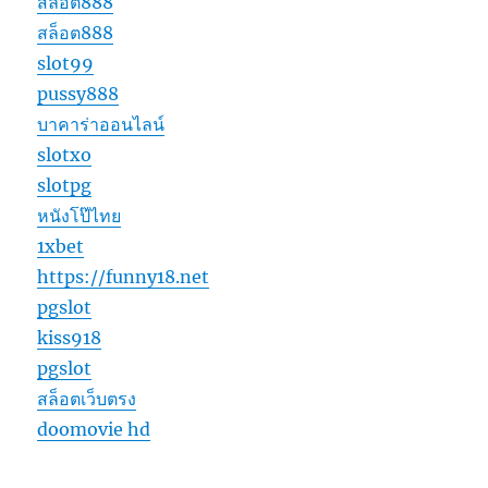
สล็อต888
สล็อต888
slot99
pussy888
บาคาร่าออนไลน์
slotxo
slotpg
หนังโป๊ไทย
1xbet
https://funny18.net
pgslot
kiss918
pgslot
สล็อตเว็บตรง
doomovie hd