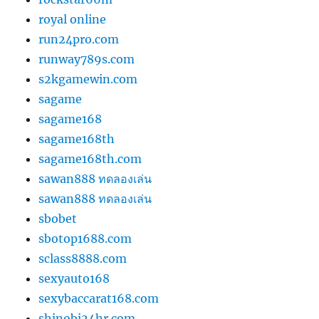
royal online
run24pro.com
runway789s.com
s2kgamewin.com
sagame
sagame168
sagame168th
sagame168th.com
sawan888 ทดลองเล่น
sawan888 ทดลองเล่น
sbobet
sbotop1688.com
sclass8888.com
sexyauto168
sexybaccarat168.com
shinobi24hr.com