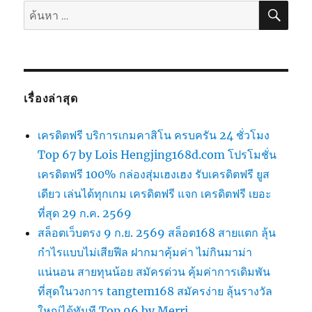
ค้นห
ค้นหา:
เรื่องล่าสุด
เครดิตฟรี บริการเกมคาสิโน ครบครัน 24 ชั่วโมง
Top 67 by Lois Hengjing168d.com โปรโมชั่น
เครดิตฟรี 100% กล่องสุ่มเฮงเฮง รับเครดิตฟรี ยูส
เดียว เล่นได้ทุกเกม เครดิตฟรี แจก เครดิตฟรี เยอะ
ที่สุด 29 ก.ค. 2569
สล็อตเว็บตรง 9 ก.ย. 2569 สล็อต168 สายแตก ลุ้น
กำไรแบบไม่เสียฟีล ฝากมาคุ้มค่า ไม่กินมาม่า
แน่นอน สายทุนน้อย สมัครด่วน คุ้มค่าการเดิมพัน
ที่สุดในวงการ tangtem168 สมัครง่าย ลุ้นรางวัล
ใหญ่ได้ทันที Top 96 by Merri