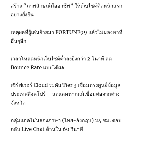
สร้าง “ภาพลักษณ์มืออาชีพ” ให้เว็บไซต์ติดหน้าแรก
อย่างยั่งยืน
เหตุผลที่ผู้เล่นย้ายมา FORTUNE99 แล้วไม่มองหาที่
อื่นๆอีก
เวลาโหลดหน้าเว็บไซต์ต่ำลงยิ่งกว่า 2 วินาที ลด
Bounce Rate แบบได้ผล
เซิร์ฟเวอร์ Cloud ระดับ Tier 3 เชื่อมตรงศูนย์ข้อมูล
ประเทศสิงคโปร์ – ลดแลคหากแม้เชื่อมต่อจากต่าง
จังหวัด
กลุ่มแอดไม่นสองภาษา (ไทย-อังกฤษ) 24 ชม. ตอบ
กลับ Live Chat ด้านใน 60 วินาที