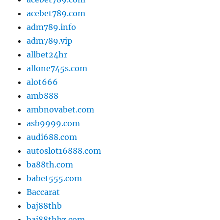
acebet789.com
adm789.info
adm789.vip
allbet24hr
allone745s.com
alot666
amb888
ambnovabet.com
asb9999.com
audi688.com
autoslot16888.com
ba88th.com
babet555.com
Baccarat
baj88thb
baj88thbz.com