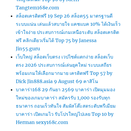
Tangtem168e.com
สล็อตเครดิตฟรี 19 Sep 26 สล็อต55 มาตรฐานดี
ระบบแน่น เล่นแล้วสบายใจ แคชแบค 10% ได้เงินเร็ว
เข้าใจง่าย ประสบการณ์เกมเหนือระดับ สล็อตเครดิต
ฟรี คลิกเดียวเริ่มได้ Top 75 by Janessa
Jin55.guru
เว็บใหญ่ สล็อตเว็บตรง เวปไซต์แตกง่าย สล็อตเว็บ
ตรง 2026 ประสบการณ์เล่นยุคใหม่ ระบบเสถียร
พร้อมเกมให้เลือกมากมาย เครดิตฟรี Top 57 by
Dick Jin888.asia 9 August 69 คาสิโน
บาคาร่า168 29 กันยา 2569 บาคาร่า เปิดมุมมอง
ใหม่ของเกมบาคาร่า สมัครรับ 1,000 รองรับทุก
ธนาคาร ถอนเร็วทันใจ สัมผัสโต๊ะสดระดับพรีเมียม
บาคาร่า เปิดเกมไว รับโปรใหญ่ไปเลย Top 10 by
Herman sexy168c.com