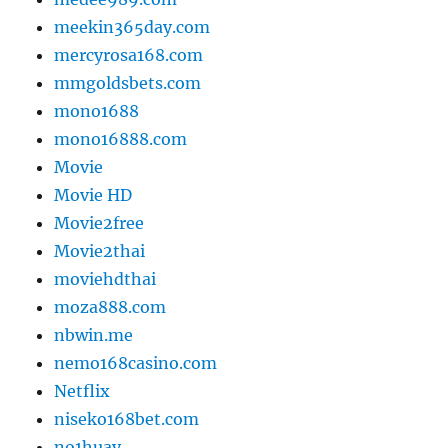
meekin365day.com
mercyrosa168.com
mmgoldsbets.com
mono1688
mono16888.com
Movie
Movie HD
Movie2free
Movie2thai
moviehdthai
moza888.com
nbwin.me
nemo168casino.com
Netflix
niseko168bet.com
no1huay