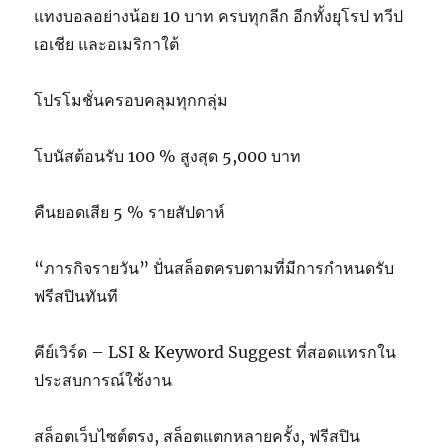
แทงบอลอย่างน้อย 10 บาท ครบทุกลีก อีกทั้งยุโรป ทวีป
เอเชีย และอเมริกาใต้
โปรโมชั่นครอบคลุมทุกกลุ่ม
โบนัสต้อนรับ 100 % สูงสุด 5,000 บาท
คืนยอดเสีย 5 % รายสัปดาห์
“ภารกิจรายวัน” ปั่นสล็อตครบตามที่มีการกำหนดรับ
ฟรีสปินทันที
คีย์เวิร์ด – LSI & Keyword Suggest ที่สอดแทรกใน
ประสบการณ์ใช้งาน
สล็อตเว็บไซต์ตรง, สล็อตแตกหลายครั้ง, ฟรีสปิน