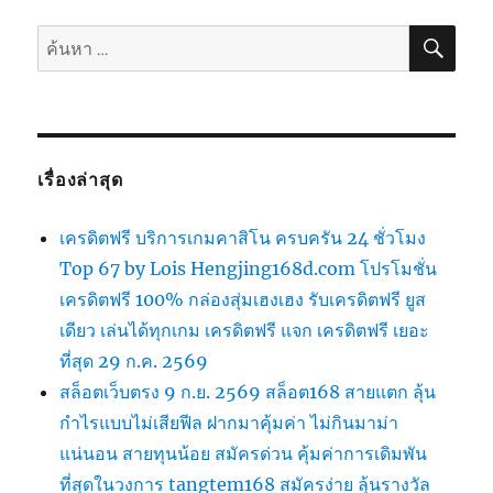
ค้นห
ค้นหา:
เรื่องล่าสุด
เครดิตฟรี บริการเกมคาสิโน ครบครัน 24 ชั่วโมง
Top 67 by Lois Hengjing168d.com โปรโมชั่น
เครดิตฟรี 100% กล่องสุ่มเฮงเฮง รับเครดิตฟรี ยูส
เดียว เล่นได้ทุกเกม เครดิตฟรี แจก เครดิตฟรี เยอะ
ที่สุด 29 ก.ค. 2569
สล็อตเว็บตรง 9 ก.ย. 2569 สล็อต168 สายแตก ลุ้น
กำไรแบบไม่เสียฟีล ฝากมาคุ้มค่า ไม่กินมาม่า
แน่นอน สายทุนน้อย สมัครด่วน คุ้มค่าการเดิมพัน
ที่สุดในวงการ tangtem168 สมัครง่าย ลุ้นรางวัล