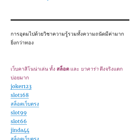
การอุดมไปด้วยวิชาความรู้รวมทั้งความถนัดมีค่ามาก
ยิ่งกว่าทอง
เว็บคาสิโนน่าเล่น ทั้ง
สล็อต
และ
บาคาร่า
ตึงจริงแตก
บ่อยมาก
joker123
slot168
สล็อตเว็บตรง
slot99
slot66
jinda44
สล็อตเว็บตรง