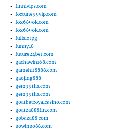
finnivips.com
fortune99vip.com
fox689ok.com
fox689ok.com
fullslotpg
funny18
future24bet.com
gachawin168.com
gamehit8888.com
gaojing888
gem99ths.com
gem99ths.com
goatbetroyalcasino.com
goatza888fin.com
gobaza88.com
gowingo88.com