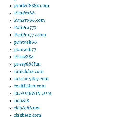
proded888x.com
PunPro66
PunPro66.com
PunPro777
PunPro777.com
puntaek66
puntaek77
Pussy888
pussy888fun
ramclubx.com
rasri365day.com
realflikbet.com
RENO88WIN.COM
rich818
rich8188.net
rizzbetx.com