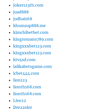
Joker123th.com
juad888
judhai168
khumsup888.me
kimchibetbet.com
kingromans789.com
kingxxxbet123.com
kingxxxbet123.com
ktv4sd.com
lalikabetsgame.com
lcbet444.com
lion123
lionth168.com
lionth168.com
Live22
live22slot