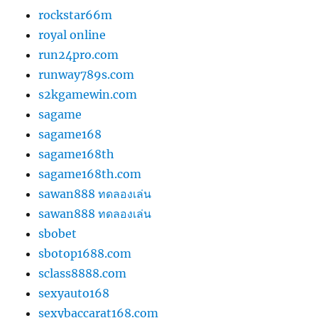
rockstar66m
royal online
run24pro.com
runway789s.com
s2kgamewin.com
sagame
sagame168
sagame168th
sagame168th.com
sawan888 ทดลองเล่น
sawan888 ทดลองเล่น
sbobet
sbotop1688.com
sclass8888.com
sexyauto168
sexybaccarat168.com