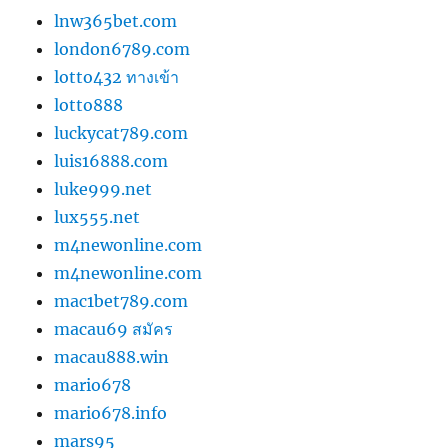
lnw365bet.com
london6789.com
lotto432 ทางเข้า
lotto888
luckycat789.com
luis16888.com
luke999.net
lux555.net
m4newonline.com
m4newonline.com
mac1bet789.com
macau69 สมัคร
macau888.win
mario678
mario678.info
mars95