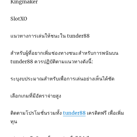
Kingmaker
SlotXO
แนวทางการเล่นให้ชนะใน tunder88
สำหรับผู้ที่อยากเพิ่มช่องทางชนะสำหรับการพนันบน
tunder88 ควรปฏิบัติตามแนวทางดังนี้:
ระบุงบประมาณสำหรับเพื่อการเล่นอย่างเห็นได้ชัด
เลือกเกมที่มีอัตราจ่ายสูง
ติดตามโปรโมชั่นรวมทั้ง
tunder88
เครดิตฟรี เพื่อเพิ่ม
ทุน