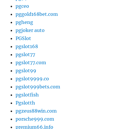
pgceo
pggold168bet.com
pgheng
pgjoker auto
PGSlot
pgslot168
pgslot77
pgslot77.com
pgslot99
pgslot9999.co
pgslot999bets.com
pgslotfish
Pgslotth
pgzeus88win.com
porsche999.com
premium66.info