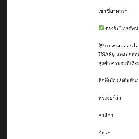
เซ็กซี่บาคาร่า
รองรับโทรศัพท์เ
แทงบอลออนไลน์ 
USA89 แทงบอลออนไ
สูงต่ำ ครบจบที่เดีย
ลีกที่เปิดให้เดิมพัน:
พรีเมียร์ลีก
ลาลีกา
กัลโช่