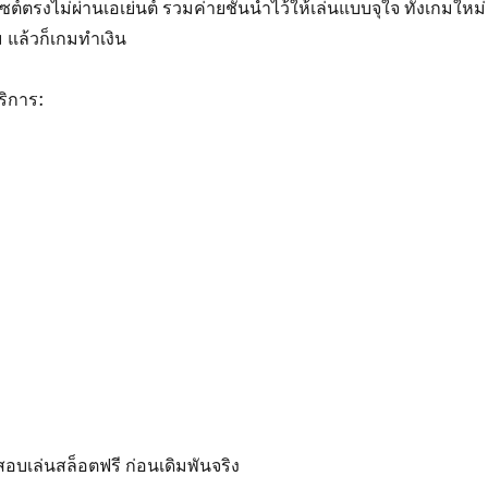
์ตรงไม่ผ่านเอเย่นต์ รวมค่ายชั้นนำไว้ให้เล่นแบบจุใจ ทั้งเกมใหม่
 แล้วก็เกมทำเงิน
ริการ:
อบเล่นสล็อตฟรี ก่อนเดิมพันจริง