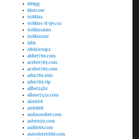
888pg
8lots.me
918Kiss
918kiss เข้าสู่ระบบ
918kissauto
918kissme
ABA
ABAGroup2
abbet789.com
acebet789.com
acebet789.com
adm789.info
adm789.vip
allbet24hr
allone745s.com
alot666
amb888
ambnovabet.com
asb9999.com
audi688.com
autoslot16888.com