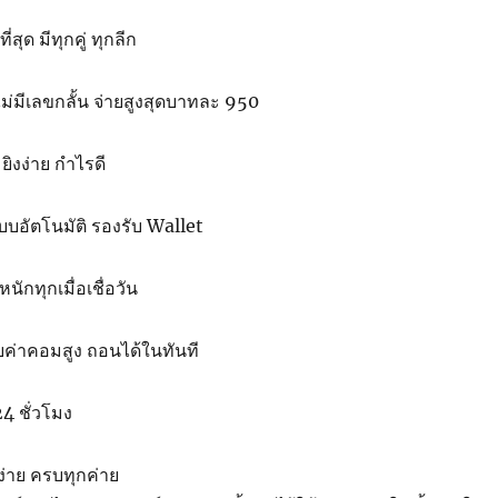
สุด มีทุกคู่ ทุกลีก
ม่มีเลขกลั้น จ่ายสูงสุดบาทละ 950
ิงง่าย กำไรดี
บอัตโนมัติ รองรับ Wallet
ักทุกเมื่อเชื่อวัน
บค่าคอมสูง ถอนได้ในทันที
4 ชั่วโมง
่าย ครบทุกค่าย