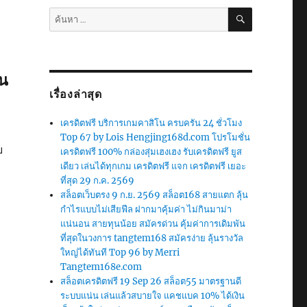
ค้นหา
ค้นหา:
น
เรื่องล่าสุด
เครดิตฟรี บริการเกมคาสิโน ครบครัน 24 ชั่วโมง
Top 67 by Lois Hengjing168d.com โปรโมชั่น
บ
เครดิตฟรี 100% กล่องสุ่มเฮงเฮง รับเครดิตฟรี ยูส
เดียว เล่นได้ทุกเกม เครดิตฟรี แจก เครดิตฟรี เยอะ
ที่สุด 29 ก.ค. 2569
สล็อตเว็บตรง 9 ก.ย. 2569 สล็อต168 สายแตก ลุ้น
กำไรแบบไม่เสียฟีล ฝากมาคุ้มค่า ไม่กินมาม่า
แน่นอน สายทุนน้อย สมัครด่วน คุ้มค่าการเดิมพัน
ที่สุดในวงการ tangtem168 สมัครง่าย ลุ้นรางวัล
ใหญ่ได้ทันที Top 96 by Merri
Tangtem168e.com
สล็อตเครดิตฟรี 19 Sep 26 สล็อต55 มาตรฐานดี
ระบบแน่น เล่นแล้วสบายใจ แคชแบค 10% ได้เงิน