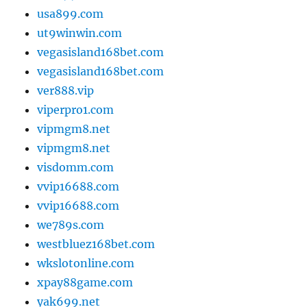
usa899.com
ut9winwin.com
vegasisland168bet.com
vegasisland168bet.com
ver888.vip
viperpro1.com
vipmgm8.net
vipmgm8.net
visdomm.com
vvip16688.com
vvip16688.com
we789s.com
westbluez168bet.com
wkslotonline.com
xpay88game.com
yak699.net