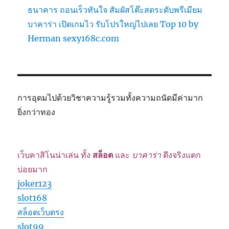
ธนาคาร ถอนเร็วทันใจ สัมผัสโต๊ะสดระดับพรีเมียม
บาคาร่า เปิดเกมไว รับโปรใหญ่ไปเลย Top 10 by
Herman sexy168c.com
การอุดมไปด้วยวิชาความรู้รวมทั้งความถนัดมีค่ามาก
ยิ่งกว่าทอง
เว็บคาสิโนน่าเล่น ทั้ง
สล็อต
และ
บาคาร่า
ตึงจริงแตก
บ่อยมาก
joker123
slot168
สล็อตเว็บตรง
slot99