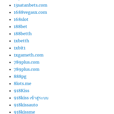
13satanbets.com
1688vegasx.com
168slot
188bet
188betth
1xbetth
1xbit1
1xgameth.com
789plus.com
789plus.com
888pg
8lots.me
918Kiss
918kiss เข้าสู่ระบบ
918kissauto
918kissme