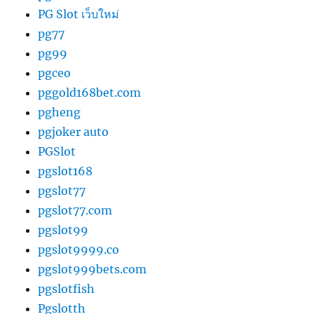
PG Slot เว็บใหม่
pg77
pg99
pgceo
pggold168bet.com
pgheng
pgjoker auto
PGSlot
pgslot168
pgslot77
pgslot77.com
pgslot99
pgslot9999.co
pgslot999bets.com
pgslotfish
Pgslotth