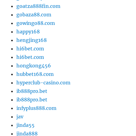
goatza888fin.com
gobaza88.com
gowingo88.com
happy168
hengjing168
hi6bet.com
hi6bet.com
hongkong456
hubbet168.com
hyperclub-casino.com
ib888pro.bet
ib888pro.bet
infyplus888.com
jav
jinda55
jinda888