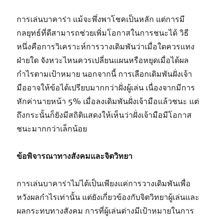
การเล่นบาคาร่า แม้จะพึ่งพาโชคเป็นหลัก แต่การมี
กลยุทธ์ที่ดีสามารถช่วยเพิ่มโอกาสในการชนะได้ วิธี
หนึ่งคือการวิเคราะห์การวางเดิมพันว่าเมื่อใดควรแทง
ฝ่ายใด จังหวะไหนควรเปลี่ยนแผนหรือหยุดเมื่อได้ผล
กำไรตามเป้าหมาย นอกจากนี้ การเลือกเดิมพันฝั่งเจ้า
มืออาจให้ข้อได้เปรียบมากกว่าฝั่งผู้เล่น เนื่องจากมีการ
หักค่านายหน้า 5% เมื่อลงเดิมพันฝั่งเจ้ามือแล้วชนะ แต่
ถึงกระนั้นก็ยังมีสถิติแสดงให้เห็นว่าฝั่งเจ้ามือมีโอกาส
ชนะมากกว่าเล็กน้อย
ข้อพิจารณาทางสังคมและจิตวิทยา
การเล่นบาคาร่าไม่ได้เป็นเพียงแค่การวางเดิมพันเพื่อ
หวังผลกำไรเท่านั้น แต่ยังเกี่ยวข้องกับจิตวิทยาผู้เล่นและ
ผลกระทบทางสังคม การที่ผู้เล่นต่างมีเป้าหมายในการ