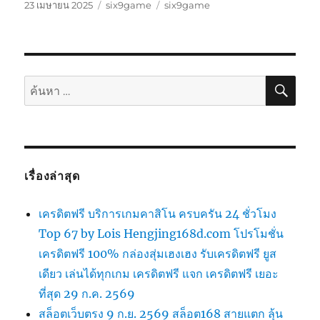
เขียน
หมวด
ป้าย
23 เมษายน 2025
six9game
six9game
เมื่อ
หมู่
กำกับ
ค้นห
ค้นหา:
เรื่องล่าสุด
เครดิตฟรี บริการเกมคาสิโน ครบครัน 24 ชั่วโมง
Top 67 by Lois Hengjing168d.com โปรโมชั่น
เครดิตฟรี 100% กล่องสุ่มเฮงเฮง รับเครดิตฟรี ยูส
เดียว เล่นได้ทุกเกม เครดิตฟรี แจก เครดิตฟรี เยอะ
ที่สุด 29 ก.ค. 2569
สล็อตเว็บตรง 9 ก.ย. 2569 สล็อต168 สายแตก ลุ้น