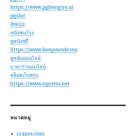
https://www.pgheng99.ai
pgslot
live22
หนังชนโรง
ดูหนังฟรี
https://www.keepmovie.me
ดูหนังออนไลน์
บาคาร่าออนไลน์
สล็อตเว็บตรง
https://www.ngernn.net
หมวดหมู่
123xos.com