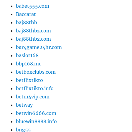
babet555.com
Baccarat
baj88thb
baj88thbz.com
baj88thbz.com
bar4game24hr.com
baslot168
bbp168.me
betboxclubs.com
betflixtikto
betflixtikto.info
betm4vip.com
betway
betwin6666.com
bluewin8888.info
bng55