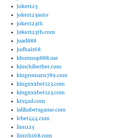
Joker123
joker123auto
joker123th
Joker123th.com
juad888
judhai168
khumsup888.me
kimchibetbet.com
kingromans789.com
kingxxxbet123.com
kingxxxbet123.com
ktv4sd.com
lalikabetsgame.com
lcbet444.com
lion123
lionth168.com