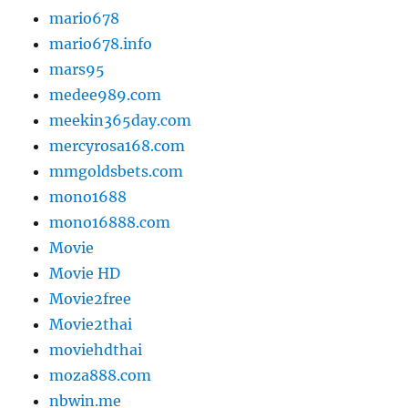
mario678
mario678.info
mars95
medee989.com
meekin365day.com
mercyrosa168.com
mmgoldsbets.com
mono1688
mono16888.com
Movie
Movie HD
Movie2free
Movie2thai
moviehdthai
moza888.com
nbwin.me