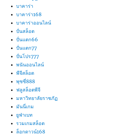
บาคาร่า
บาคาร่า168
บาคาร่าออนไลน์
ปั่นสล็อต
ปั่นแตก66
ปั่นแตก77
ปั่นโปร777
พนันออนไลน์
พีจีสล็อต
พุซซี่888
ฟลูสล็อตพีจี
มหาวิทยาลัยราชภัฏ
มันนี่เกม
ยูฟ่าเบท
รวมเกมสล็อต
ล็อกดาวน์168