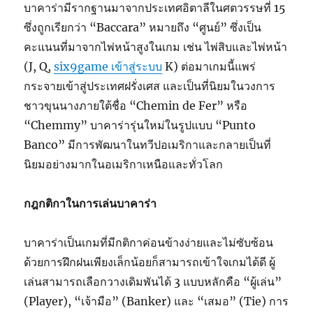
บาคาร่ามีรากฐานมาจากประเทศอิตาลีในศตวรรษที่ 15
ซึ่งถูกเรียกว่า “Baccara” หมายถึง “ศูนย์” ซึ่งเป็น
คะแนนที่มาจากไพ่หน้าสูงในเกม เช่น ไพ่สิบและไพ่หน้า
(J, Q,
six9game เข้าสู่ระบบ
K) ต่อมาเกมนี้แพร่
กระจายเข้าสู่ประเทศฝรั่งเศส และเป็นที่นิยมในวงการ
ชาวขุนนางภายใต้ชื่อ “Chemin de Fer” หรือ
“Chemmy” บาคาร่ารุ่นใหม่ในรูปแบบ “Punto
Banco” มีการพัฒนาในทวีปอเมริกาและกลายเป็นที่
นิยมอย่างมากในอเมริกาเหนือและทั่วโลก
กฎกติกาในการเล่นบาคาร่า
บาคาร่าเป็นเกมที่มีกติกาค่อนข้างง่ายและไม่ซับซ้อน
ด้วยการฝึกฝนเพียงเล็กน้อยก็สามารถเข้าใจเกมได้ดี ผู้
เล่นสามารถเลือกวางเดิมพันได้ 3 แบบหลักคือ “ผู้เล่น”
(Player), “เจ้ามือ” (Banker) และ “เสมอ” (Tie) การ