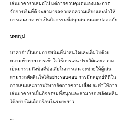
เล่นบาคาร่าเสมอไป แต่การควบคุมตนเองและการ
จัดการเงินที่ดี จะสามารถช่วยลดความเสี่ยงและทำให้
การเล่นบาคาร่าเป็นกิจกรรมที่สนุกสนานและปลอดภัย
บทสรุป
บาคาร่าเป็นเกมการพนันที่น่าสนใจและเต็มไปด้วย
ความท้าทาย การเข้าใจวิธีการเล่น ประวัติและความ
เป็นมารวมถึงข้อดีข้อเสียในการเล่น จะช่วยให้ผู้เล่น
สามารถตัดสินใจได้อย่างรอบคอบ การมีกลยุทธ์ที่ดีใน
การเล่นและการบริหารจัดการความเสี่ยง จะทำให้การ
เล่นบาคาร่าเป็นกิจกรรมที่สนุกและสามารถเพลิดเพลิน
ได้อย่างไม่เดือดร้อนในระยะยาว
…