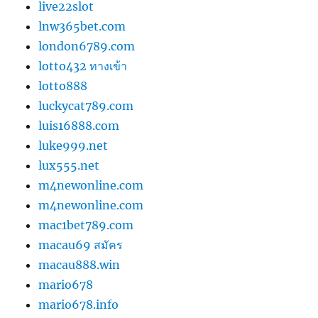
live22slot
lnw365bet.com
london6789.com
lotto432 ทางเข้า
lotto888
luckycat789.com
luis16888.com
luke999.net
lux555.net
m4newonline.com
m4newonline.com
mac1bet789.com
macau69 สมัคร
macau888.win
mario678
mario678.info