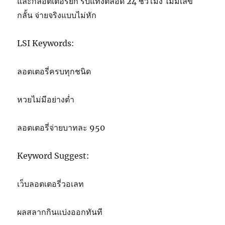
และก็ลอตเตอรี่ยี่กี รับแทงตลอด 24 ชั่วโมง ไม่มีเลข
กลั้น จ่ายจริงแบบไม่หัก
LSI Keywords:
ลอตเตอรี่ครบทุกชนิด
หวยไม่มีอย่างต่ำ
ลอตเตอรี่จ่ายบาทละ 950
Keyword Suggest:
เว็บลอตเตอรี่วอเลท
ผลสลากกินแบ่งออกทันที