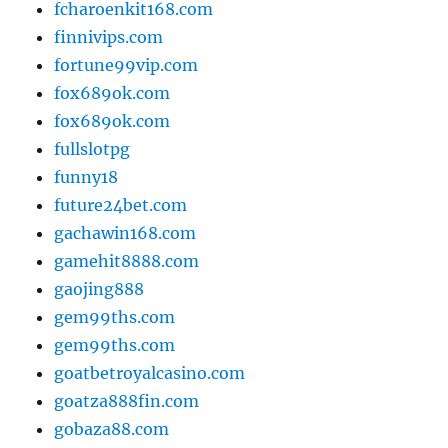
fcharoenkit168.com
finnivips.com
fortune99vip.com
fox689ok.com
fox689ok.com
fullslotpg
funny18
future24bet.com
gachawin168.com
gamehit8888.com
gaojing888
gem99ths.com
gem99ths.com
goatbetroyalcasino.com
goatza888fin.com
gobaza88.com