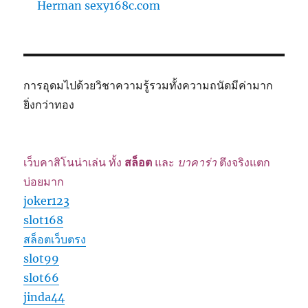
Herman sexy168c.com
การอุดมไปด้วยวิชาความรู้รวมทั้งความถนัดมีค่ามาก
ยิ่งกว่าทอง
เว็บคาสิโนน่าเล่น ทั้ง
สล็อต
และ
บาคาร่า
ตึงจริงแตก
บ่อยมาก
joker123
slot168
สล็อตเว็บตรง
slot99
slot66
jinda44