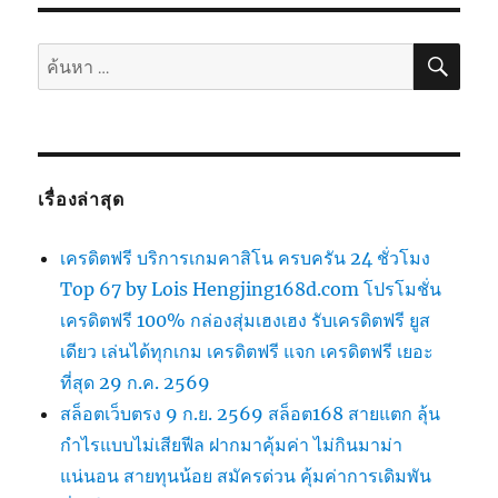
ค้นห
ค้นหา:
เรื่องล่าสุด
เครดิตฟรี บริการเกมคาสิโน ครบครัน 24 ชั่วโมง
Top 67 by Lois Hengjing168d.com โปรโมชั่น
เครดิตฟรี 100% กล่องสุ่มเฮงเฮง รับเครดิตฟรี ยูส
เดียว เล่นได้ทุกเกม เครดิตฟรี แจก เครดิตฟรี เยอะ
ที่สุด 29 ก.ค. 2569
สล็อตเว็บตรง 9 ก.ย. 2569 สล็อต168 สายแตก ลุ้น
กำไรแบบไม่เสียฟีล ฝากมาคุ้มค่า ไม่กินมาม่า
แน่นอน สายทุนน้อย สมัครด่วน คุ้มค่าการเดิมพัน