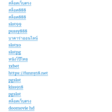
สล็อตเว็บตรง
สล็อต888
สล็อต888
slot99
pussy888
บาคาร่าออนไลน์
slotxo
slotpg
หนังโป๊ไทย
1xbet
https://funny18.net
pgslot
kiss918
pgslot
สล็อตเว็บตรง
doomovie hd