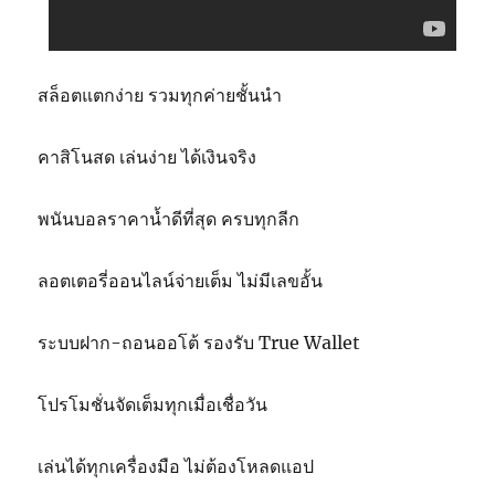
สล็อตแตกง่าย รวมทุกค่ายชั้นนำ
คาสิโนสด เล่นง่าย ได้เงินจริง
พนันบอลราคาน้ำดีที่สุด ครบทุกลีก
ลอตเตอรี่ออนไลน์จ่ายเต็ม ไม่มีเลขอั้น
ระบบฝาก-ถอนออโต้ รองรับ True Wallet
โปรโมชั่นจัดเต็มทุกเมื่อเชื่อวัน
เล่นได้ทุกเครื่องมือ ไม่ต้องโหลดแอป