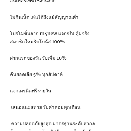
อินเทอร์เฟซใช้งานง่าย
ไม่กินเน็ต เล่นได้ถึงแม้สัญญาณต่ำ
โปรโมชั่นจาก m4new แจกจริง คุ้มจริง
สมาชิกใหม่รับโบนัส 100%
ฝากแรกของวัน รับเพิ่ม 10%
คืนยอดเสีย 5% ทุกสัปดาห์
แจกเครดิตฟรีรายวัน
‍‍ เสนอแนะสหาย รับค่าคอมทุกเดือน
️ ความปลอดภัยสูงสุด มาตรฐานระดับสากล