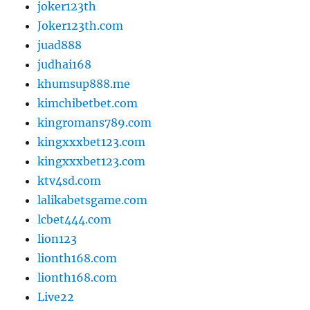
joker123th
Joker123th.com
juad888
judhai168
khumsup888.me
kimchibetbet.com
kingromans789.com
kingxxxbet123.com
kingxxxbet123.com
ktv4sd.com
lalikabetsgame.com
lcbet444.com
lion123
lionth168.com
lionth168.com
Live22