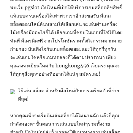
พบเว็บ pgslot เว็บไหนที่เปิดให้บริการเกมสล็อตลิขสิทธิ์
แท้แบบครบเครื่องได้เท่าพวกเราอีกล่ะขอรับ มีเกม
สล็อตออนไลน์ล้นหลามให้เลือกเล่น จะเล่นผ่านเครื่อง
ไม้เครื่องมืออะไรก็ได้ เลือกเกมที่ชอบในแบบที่ใช่ได้โดย
ทันที มีเครดิตฟรีจากโปรโมชั่นรวมทั้งกิจกรรมมากมาย
ก่ายกอง บันเทิงใจกับเกมสล็อตเยอะแยะได้ทุกวี่ทุกวัน
จะเล่นเกมใช่หรือเกมทดลองก็ได้ตามปรารถนา เพียง
คุณลงทะเบียนใหม่กับ hongkong456 เว็บตรง คุณจะ
ได้ทุกๆสิ่งทุกๆอย่างที่อยากได้แน่ๆ สมัครเลย!
วิธีเล่น สล็อต สำหรับมือใหม่กับการเตรียมตัวที่ง่าย
ที่สุด!
หากคุณเพิ่งจะเริ่มต้นเล่นสล็อตได้ไม่นานนัก แล้วก็คุณ
กำลังมองหาขั้นตอนการเล่นแบบใหม่ๆรวมทั้งง่าย
สำหรับมือใหม่อยู่ล่ะก็ มาลองใช้แนวทางการเล่นสล็อต