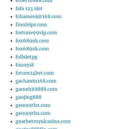
etbet16888.com
fafa 123 slot
fcharoenkit168.com
finnivips.com
fortune99vip.com
fox689ok.com
fox689ok.com
fullslotpg
funny18
future24bet.com
gachawin168.com
gamehit8888.com
gaojing888
gem99ths.com
gem99ths.com
goatbetroyalcasino.com