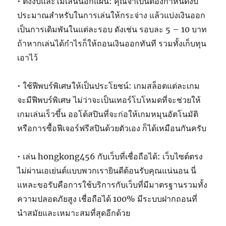
• ตั้งงบและไม่เล่นนอกแผน: คุณจำเป็นต้องกำหนดงบ
ประมาณสำหรับในการเล่นให้กระจ่าง แล้วแบ่งเงินออก
เป็นการเดิมพันในแต่ละรอบ ดังเช่น รอบละ 5 – 10 บาท
ถ้าหากเล่นได้กำไรก็ให้ถอนเงินออกทันที รวมทั้งเก็บทุน
เอาไว้
• ใช้ฟีพบร์พิเศษให้เป็นประโยชน์: เกมสล็อตแต่ละเกม
จะมีฟีพบร์พิเศษ ไม่ว่าจะเป็นเทอร์โบโหมดที่จะช่วยให้
เกมเล่นเร็วขึ้น ออโต้สปินที่จะก่อให้เกมหมุนอัตโนมัติ
หรือการซื้อฟีเจอร์ฟรีสปินด้วยตัวเอง ก็ได้เหมือนกันครับ
• เล่น hongkong456 กับเว็บที่เชื่อถือได้: เว็บไซต์ตรง
ไม่ผ่านเอเย่นต์แบบพวกเรายินดีต้อนรับคุณแน่นอน นี่
แหละขอรับคือการใช้บริการกับเว็บที่มีมาตรฐานรวมทั้ง
ความปลอดภัยสูง เชื่อถือได้ 100% มีระบบฝากถอนที่
นำสมัยและเหมาะสมที่สุดอีกด้วย