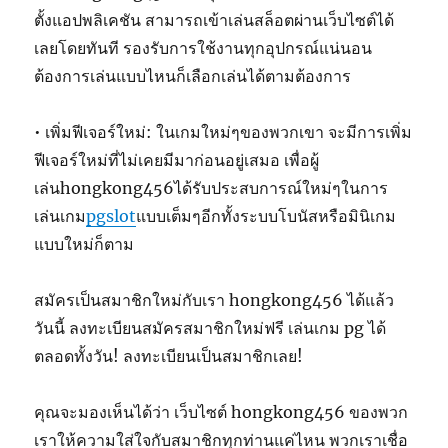
ตั้งแอปพลิเคชัน สามารถเข้าเล่นสล็อตผ่านเว็บไซต์ได้
เลยโดยทันที รองรับการใช้งานทุกอุปกรณ์แน่นอน
ต้องการเล่นแบบไหนก็เลือกเล่นได้ตามต้องการ
• เพิ่มฟีเจอร์ใหม่: ในเกมใหม่ๆของพวกเขา จะมีการเพิ่ม
ฟีเจอร์ใหม่ที่ไม่เคยมีมาก่อนอยู่เสมอ เพื่อผู้
เล่นhongkong456ได้รับประสบการณ์ใหม่ๆในการ
เล่นเกม
pgslot
แบบเต็มๆอีกทั้งระบบโบนัสหรือมินิเกม
แบบใหม่ก็ตาม
สมัครเป็นสมาชิกใหม่กับเรา hongkong456 ได้แล้ว
วันนี้ ลงทะเบียนสมัครสมาชิกใหม่ฟรี เล่นเกม pg ได้
ตลอดทั้งวัน! ลงทะเบียนเป็นสมาชิกเลย!
คุณจะมองเห็นได้ว่า เว็บไซต์ hongkong456 ของพวก
เราให้ความใส่ใจกับสมาชิกทุกท่านแค่ไหน พวกเราเชื่อ