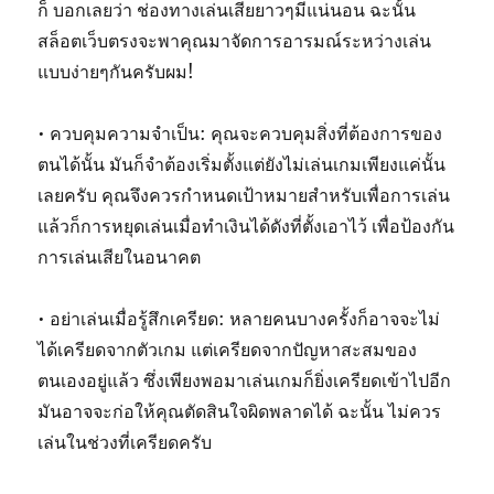
ก็ บอกเลยว่า ช่องทางเล่นเสียยาวๆมีแน่นอน ฉะนั้น
สล็อตเว็บตรงจะพาคุณมาจัดการอารมณ์ระหว่างเล่น
แบบง่ายๆกันครับผม!
• ควบคุมความจำเป็น: คุณจะควบคุมสิ่งที่ต้องการของ
ตนได้นั้น มันก็จำต้องเริ่มตั้งแต่ยังไม่เล่นเกมเพียงแค่นั้น
เลยครับ คุณจึงควรกำหนดเป้าหมายสำหรับเพื่อการเล่น
แล้วก็การหยุดเล่นเมื่อทำเงินได้ดังที่ตั้งเอาไว้ เพื่อป้องกัน
การเล่นเสียในอนาคต
• อย่าเล่นเมื่อรู้สึกเครียด: หลายคนบางครั้งก็อาจจะไม่
ได้เครียดจากตัวเกม แต่เครียดจากปัญหาสะสมของ
ตนเองอยู่แล้ว ซึ่งเพียงพอมาเล่นเกมก็ยิ่งเครียดเข้าไปอีก
มันอาจจะก่อให้คุณตัดสินใจผิดพลาดได้ ฉะนั้น ไม่ควร
เล่นในช่วงที่เครียดครับ