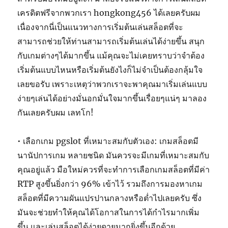
เครดิตฟรีจากพวกเรา hongkong456 ได้เลยครับผม
เนื่องจากนี่เป็นแนวทางการเริ่มต้นเล่นสล็อตที่จะ
สามารถช่วยให้ท่านสามารถเริ่มต้นเล่นได้ง่ายขึ้น สนุก
กับเกมต่างๆได้มากขึ้น แม้คุณจะไม่เคยทราบว่าจำต้อง
เริ่มต้นแบบไหนหรือเริ่มต้นยังไงก็ไม่จำเป็นต้องกลุ้มใจ
เลยขอรับ เพราะเหตุว่าพวกเราจะพาคุณมาเริ่มเล่นแบบ
ง่ายๆเล่นได้อย่างมั่นอกมั่นใจมากขึ้นเรื่อยๆแน่ๆ มาลอง
กันเลยครับผม เลทโก!
• เลือกเกม pgslot ที่เหมาะสมกับตัวเอง: เกมสล็อตมี
นานัปการเกม หลายชนิด มันควรจะมีเกมที่เหมาะสมกับ
คุณอยู่แล้ว มือใหม่ควรที่จะทำการเลือกเกมสล็อตที่มีค่า
RTP สูงขึ้นยิ่งกว่า 96% เข้าไว้ รวมถึงการมองหาเกม
สล็อตที่มีความผันแปรปานกลางหรือต่ำไปเลยครับ ซึ่ง
มันจะช่วยทำให้คุณได้โอกาสในการได้กำไรมากเพิ่ม
ขึ้น และเล่นสล็อตได้ง่ายดายมากยิ่งขึ้นอีกด้วย