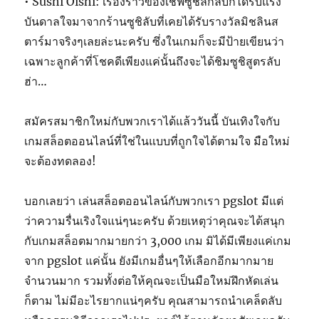
• Sushi Oishi: เรื่องราวของเชฟซูชิลึกลับก็ได้รับแรง
บันดาลใจมาจากร้านซูชิลับที่เคยได้รับรางวัลมิชลินส
ตาร์มาจริงๆเลยล่ะนะครับ ซึ่งในเกมก็จะมีป้ายเขียนว่า
เฉพาะลูกค้าที่โชคดีเพียงแค่นั้นถึงจะได้ชิมซูชิสูตรลับ
ฮ่า…
สมัครสมาชิกใหม่กับพวกเราได้แล้ววันนี้ บันเทิงใจกับ
เกมสล็อตออนไลน์ที่ใช่ในแบบที่ถูกใจได้ตามใจ มือใหม่
จะต้องทดลอง!
บอกเลยว่า เล่นสล็อตออนไลน์กับพวกเรา pgslot มีแต่
ว่าความรื่นเริงใจแน่ๆนะครับ ด้วยเหตุว่าคุณจะได้สนุก
กับเกมสล็อตมากมายกว่า 3,000 เกม มิได้มีเพียงแค่เกม
จาก pgslot แค่นั้น ยังมีเกมอื่นๆให้เลือกอีกมากมาย
จำนวนมาก รวมทั้งต่อให้คุณจะเป็นมือใหม่ฝึกหัดเล่น
ก็ตาม ไม่มีอะไรยากแน่ๆครับ คุณสามารถนำเคล็ดลับ