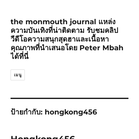
the monmouth journal แหล่ง
ความบันเทิงที่น่าติดตาม รับชมคลิป
วีดีโอความสนุกสุดฮาและเนื้อหา
คุณภาพที่นำเสนอโดย Peter Mbah
ได้ที่นี่
เมนู
ป้ายกำกับ:
hongkong456