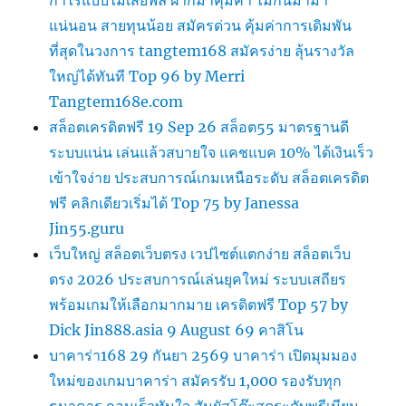
แน่นอน สายทุนน้อย สมัครด่วน คุ้มค่าการเดิมพัน
ที่สุดในวงการ tangtem168 สมัครง่าย ลุ้นรางวัล
ใหญ่ได้ทันที Top 96 by Merri
Tangtem168e.com
สล็อตเครดิตฟรี 19 Sep 26 สล็อต55 มาตรฐานดี
ระบบแน่น เล่นแล้วสบายใจ แคชแบค 10% ได้เงินเร็ว
เข้าใจง่าย ประสบการณ์เกมเหนือระดับ สล็อตเครดิต
ฟรี คลิกเดียวเริ่มได้ Top 75 by Janessa
Jin55.guru
เว็บใหญ่ สล็อตเว็บตรง เวปไซต์แตกง่าย สล็อตเว็บ
ตรง 2026 ประสบการณ์เล่นยุคใหม่ ระบบเสถียร
พร้อมเกมให้เลือกมากมาย เครดิตฟรี Top 57 by
Dick Jin888.asia 9 August 69 คาสิโน
บาคาร่า168 29 กันยา 2569 บาคาร่า เปิดมุมมอง
ใหม่ของเกมบาคาร่า สมัครรับ 1,000 รองรับทุก
ธนาคาร ถอนเร็วทันใจ สัมผัสโต๊ะสดระดับพรีเมียม