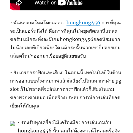
• พัฒนาเกมใหม่โดยตลอด:
hongkong456
การที่คุณ
จะเป็นเบอร์หนึ่งได้ คือการที่คุณไม่หยุดพัฒนานี่แหละ
ขอรับ แม้กระทั่งจะมีเกมhongkong456ยอดนิยมมาก
ไม่น้อยเลยทีเดียวเพียงใด แม้กระนั้นพวกเขาก็ปล่อยเกม
สล็อตใหม่ๆออกมาเรื่อยอยู่ดีเลยขอรับ
• อัปเกรดกราฟิกและเสียง: ในตอนนี้ เทคโนโลยีในด้าน
การออกแบบทั้งงานภาพแล้วก็เสียงไปไกลมากๆค่าย pg
slot ก็ไม่พลาดที่จะอัปเกรดกราฟิกแล้วก็เสียงในเกม
ของพวกเขาเสมอ เพื่อสร้างประสบการณ์การเล่นที่ยอด
เยี่ยมให้กับคุณ
• รองรับทุกเครื่องไม้เครื่องมือ: การเล่นเกมกับ
hongkong456 นั้น คุณไม่ต้องดาวน์โหลดหรือจัด