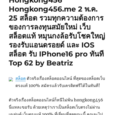
Hongkong456
Hongkong456.me 2 พ.ค.
25 สล็อต รวมทุกความต้องการ
ของการลงทุนสมัยใหม่ เว็บ
สล็อตแท้ หมุนกงล้อรับโชคใหญ่
รองรับแอนดรอยด์ และ IOS
สล็อต รับ IPhone16 pro ทันที
Top 62 by Beatriz
สล็อต
ตัวจริงเรื่องสล็อตออนไลน์ ที่สุดของสล็อตเว็บ
ตรงแท้ 100% สมัครแล้วรับเครดิตฟรีได้ในทันที!
ตัวจริงเรื่องสล็อตออนไลน์ก็หนีไม่พ้น hongkong456
นี่แหละขอรับ ด้วยเหตุว่าเราเป็นสล็อตเว็บตรงไม่ผ่าน
เอเย่นต์ เว็บตรงแท้ 100% ที่เยี่ยมที่สุดขณะนี้ คุณจะไป