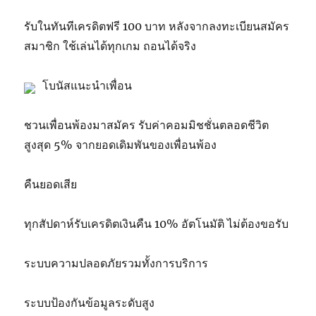
รับในทันทีเครดิตฟรี 100 บาท หลังจากลงทะเบียนสมัคร
สมาชิก ใช้เล่นได้ทุกเกม ถอนได้จริง
โบนัสแนะนำเพื่อน
ชวนเพื่อนพ้องมาสมัคร รับค่าคอมมิชชั่นตลอดชีวิต
สูงสุด 5% จากยอดเดิมพันของเพื่อนพ้อง
คืนยอดเสีย
ทุกสัปดาห์รับเครดิตเงินคืน 10% อัตโนมัติ ไม่ต้องขอรับ
ระบบความปลอดภัยรวมทั้งการบริการ
ระบบป้องกันข้อมูลระดับสูง