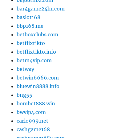
baj88thbz.com
bar4game24hr.com
baslot168
bbp168.me
betboxclubs.com
betflixtikto
betflixtikto.info
betm4vip.com
betway
betwin6666.com
bluewin8888.info
bng55
bombet888.win
bwvip4.com
carlo999.net
cashgame168