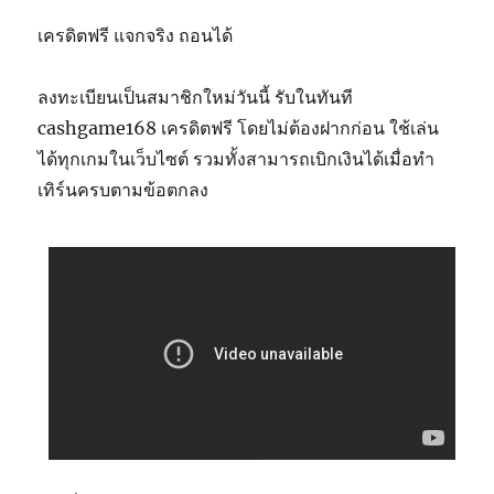
เครดิตฟรี แจกจริง ถอนได้
ลงทะเบียนเป็นสมาชิกใหม่วันนี้ รับในทันที
cashgame168 เครดิตฟรี โดยไม่ต้องฝากก่อน ใช้เล่น
ได้ทุกเกมในเว็บไซต์ รวมทั้งสามารถเบิกเงินได้เมื่อทำ
เทิร์นครบตามข้อตกลง