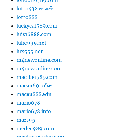
london6789.com
lotto432 ทางเข้า
lotto888
luckycat789.com
luis16888.com
luke999.net
lux555.net
m4newonline.com
m4newonline.com
mac1bet789.com
macau69 สมัคร
macau888.win
mario678
mario678.info
mars95
medee989.com