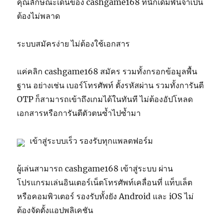
คุณลักษณะเด่นของ cashgame168 ที่นักเดิมพันจำเป็น
ต้องไม่พลาด
ระบบสมัครง่าย ไม่ต้องใช้เอกสาร
แค่คลิก cashgame168 สมัคร รวมทั้งกรอกข้อมูลพื้น
ฐาน อย่างเช่น เบอร์โทรศัพท์ ตั้งรหัสผ่าน รวมทั้งการันตี
OTP ก็สามารถเข้าถึงเกมได้ในทันที ไม่ต้องอัปโหลด
เอกสารหรือการันตีตัวตนซ้ำไปซ้ำมา
เข้าสู่ระบบเร็ว รองรับทุกแพลตฟอร์ม
ผู้เล่นสามารถ cashgame168 เข้าสู่ระบบ ผ่าน
โปรแกรมเล่นอินเตอร์เน็ตโทรศัพท์เคลื่อนที่ แท็บเล็ต
หรือคอมพิวเตอร์ รองรับทั้งยัง Android และ iOS ไม่
ต้องจัดตั้งแอปพลิเคชัน