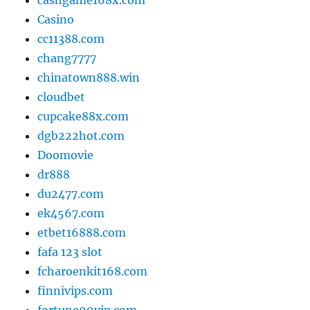
cashgame168x.com
Casino
cc11388.com
chang7777
chinatown888.win
cloudbet
cupcake88x.com
dgb222hot.com
Doomovie
dr888
du2477.com
ek4567.com
etbet16888.com
fafa 123 slot
fcharoenkit168.com
finnivips.com