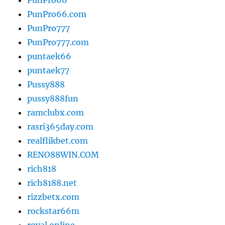
PunPro66
PunPro66.com
PunPro777
PunPro777.com
puntaek66
puntaek77
Pussy888
pussy888fun
ramclubx.com
rasri365day.com
realflikbet.com
RENO88WIN.COM
rich818
rich8188.net
rizzbetx.com
rockstar66m