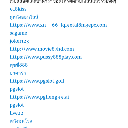
เว็บสล็อตและบาคาร่าของโครตดีเว็บนี้เล่นแล้วรวยจัดๆ
918kiss
ดูหนังออนไลน์
https://www.xn--66-lqi9etal8m3epc.com
sagame
joker123
http://www.movie87hd.com
https://www.pussy888play.com
พุซซี่888
บาคาร่า
https://www.pgslot.golf
pgslot
https://www.pgheng99.ai
pgslot
live22
หนังชนโรง