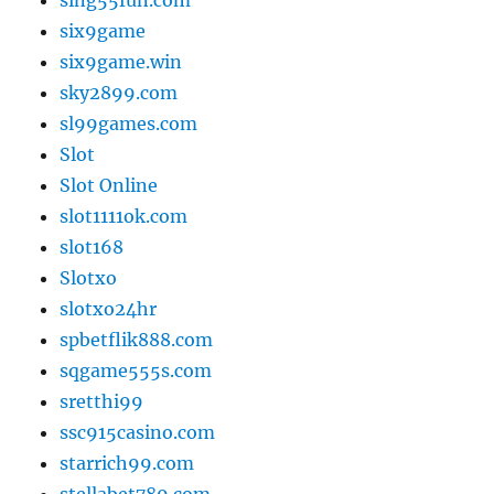
sing55fun.com
six9game
six9game.win
sky2899.com
sl99games.com
Slot
Slot Online
slot1111ok.com
slot168
Slotxo
slotxo24hr
spbetflik888.com
sqgame555s.com
sretthi99
ssc915casino.com
starrich99.com