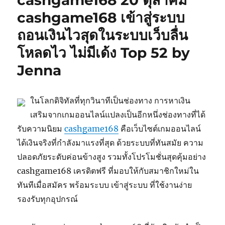
cashgame168 20 ตุลาคม
cashgame168 เข้าสู่ระบบ
ถอนเงินไวสุดในระบบเว็บลื่น
โหลดไว ไม่มีเด้ง Top 52 by
Jenna
ในโลกดิจิทัลที่ทุกวินาทีเป็นช่องทาง การหาเงิน
เสริมจากเกมออนไลน์แปลงเป็นอีกหนึ่งช่องทางที่ได้
รับความนิยม
cashgame168
คือเว็บไซต์เกมออนไลน์
ได้เงินจริงที่กำลังมาแรงที่สุด ด้วยระบบที่ทันสมัย ความ
ปลอดภัยระดับค่อนข้างสูง รวมทั้งโปรโมชั่นสุดคุ้มอย่าง
cashgame168 เครดิตฟรี ที่มอบให้กับสมาชิกใหม่ใน
ทันทีเมื่อสมัคร พร้อมระบบ เข้าสู่ระบบ ที่ใช้งานง่าย
รองรับทุกอุปกรณ์