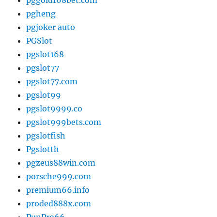
pggold168bet.com
pgheng
pgjoker auto
PGSlot
pgslot168
pgslot77
pgslot77.com
pgslot99
pgslot9999.co
pgslot999bets.com
pgslotfish
Pgslotth
pgzeus88win.com
porsche999.com
premium66.info
proded888x.com