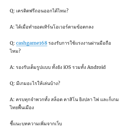
Q: เครดิตฟรีถอนออกได้ไหม?
A: ได้เมื่อทำยอดเทิร์นโอเวอร์ตามข้อตกลง
Q:
cashgame168
รองรับการใช้แรงงานผ่านมือถือ
ไหม?
A: รองรับเต็มรูปแบบ ทั้งยัง iOS รวมทั้ง Android
Q: มีเกมอะไรให้เล่นบ้าง?
A: ครบทุกจำพวกทั้ง สล็อต คาสิโน ยิงปลา ไพ่ และก็เกม
ไทยพื้นเมือง
ชี้แนะบทความเพิ่มจากเว็บ