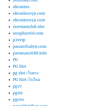
no1huay.com
okcasino
okcasino159.com
okcasino159.com
onesiamclub.site
onoplus168.com
p2vvip
pananthai99.com
paramax1688.info
PG
PG Slot
pg slot เว็บตรง
PG Slot เว็บใหม่
pg77
pg99
pgceo