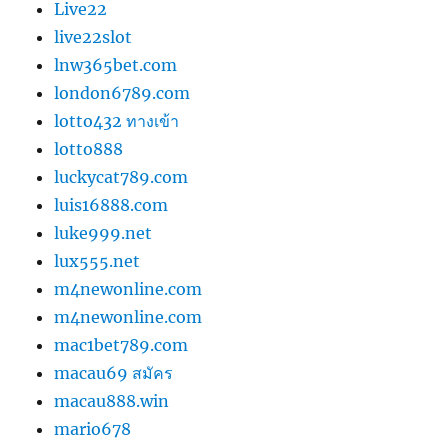
Live22
live22slot
lnw365bet.com
london6789.com
lotto432 ทางเข้า
lotto888
luckycat789.com
luis16888.com
luke999.net
lux555.net
m4newonline.com
m4newonline.com
mac1bet789.com
macau69 สมัคร
macau888.win
mario678