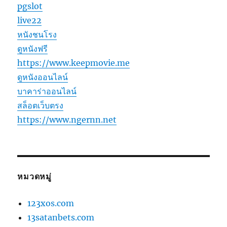
pgslot
live22
หนังชนโรง
ดูหนังฟรี
https://www.keepmovie.me
ดูหนังออนไลน์
บาคาร่าออนไลน์
สล็อตเว็บตรง
https://www.ngernn.net
หมวดหมู่
123xos.com
13satanbets.com