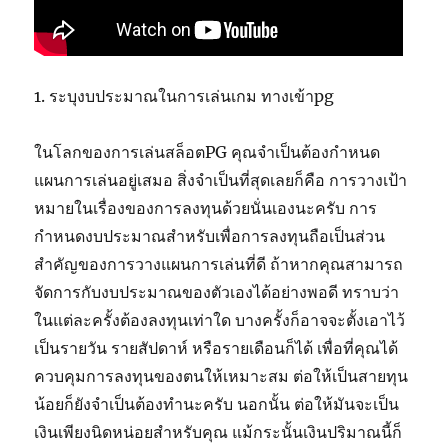
1. ระบุงบประมาณในการเล่นเกม ทางเข้าpg
ในโลกของการเล่นสล็อตPG คุณจำเป็นต้องกำหนด
แผนการเล่นอยู่เสมอ สิ่งจำเป็นที่สุดเลยก็คือ การวางเป้า
หมายในเรื่องของการลงทุนด้วยนั่นเองนะครับ การ
กำหนดงบประมาณสำหรับเพื่อการลงทุนถือเป็นส่วน
สำคัญของการวางแผนการเล่นที่ดี ถ้าหากคุณสามารถ
จัดการกับงบประมาณของตัวเองได้อย่างพอดี ทราบว่า
ในแต่ละครั้งต้องลงทุนเท่าใด บางครั้งก็อาจจะตั้งเอาไว้
เป็นรายวัน รายสัปดาห์ หรือรายเดือนก็ได้ เพื่อที่คุณได้
ควบคุมการลงทุนของตนให้เหมาะสม ต่อให้เป็นสายทุน
น้อยก็ยังจำเป็นต้องทำนะครับ นอกนั้น ต่อให้มันจะเป็น
เงินเพียงนิดหน่อยสำหรับคุณ แม้กระนั้นเงินปริมาณนี้ก็