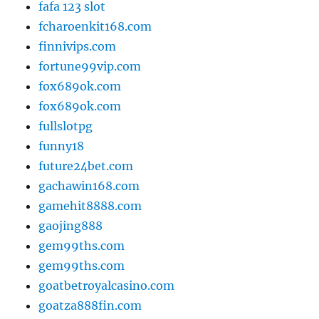
fafa 123 slot
fcharoenkit168.com
finnivips.com
fortune99vip.com
fox689ok.com
fox689ok.com
fullslotpg
funny18
future24bet.com
gachawin168.com
gamehit8888.com
gaojing888
gem99ths.com
gem99ths.com
goatbetroyalcasino.com
goatza888fin.com