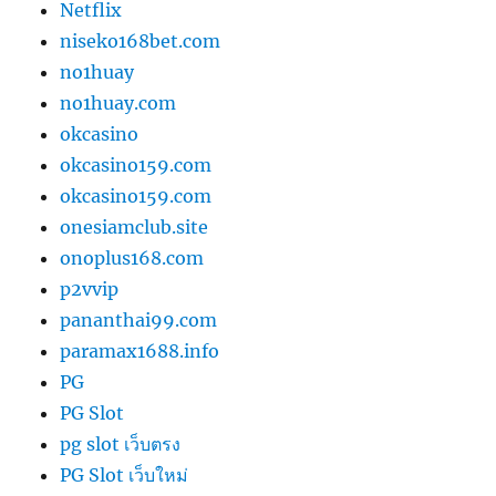
Netflix
niseko168bet.com
no1huay
no1huay.com
okcasino
okcasino159.com
okcasino159.com
onesiamclub.site
onoplus168.com
p2vvip
pananthai99.com
paramax1688.info
PG
PG Slot
pg slot เว็บตรง
PG Slot เว็บใหม่