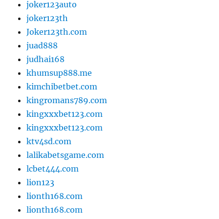
joker123auto
joker123th
Joker123th.com
juad888
judhai168
khumsup888.me
kimchibetbet.com
kingromans789.com
kingxxxbet123.com
kingxxxbet123.com
ktv4sd.com
lalikabetsgame.com
lcbet444.com
lion123
lionth168.com
lionth168.com