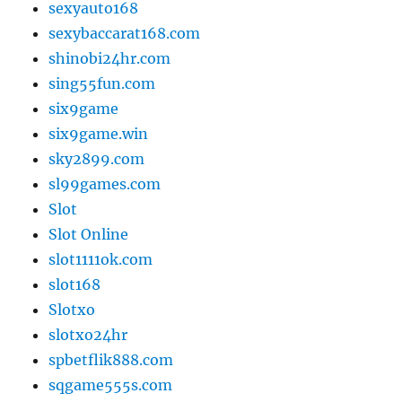
sexyauto168
sexybaccarat168.com
shinobi24hr.com
sing55fun.com
six9game
six9game.win
sky2899.com
sl99games.com
Slot
Slot Online
slot1111ok.com
slot168
Slotxo
slotxo24hr
spbetflik888.com
sqgame555s.com