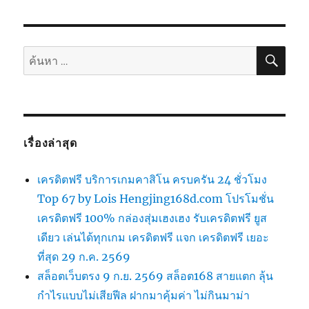
ค้นห
ค้นหา:
เรื่องล่าสุด
เครดิตฟรี บริการเกมคาสิโน ครบครัน 24 ชั่วโมง
Top 67 by Lois Hengjing168d.com โปรโมชั่น
เครดิตฟรี 100% กล่องสุ่มเฮงเฮง รับเครดิตฟรี ยูส
เดียว เล่นได้ทุกเกม เครดิตฟรี แจก เครดิตฟรี เยอะ
ที่สุด 29 ก.ค. 2569
สล็อตเว็บตรง 9 ก.ย. 2569 สล็อต168 สายแตก ลุ้น
กำไรแบบไม่เสียฟีล ฝากมาคุ้มค่า ไม่กินมาม่า