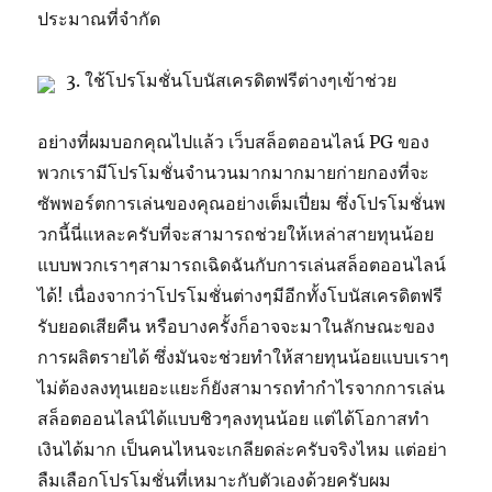
ประมาณที่จำกัด
3. ใช้โปรโมชั่นโบนัสเครดิตฟรีต่างๆเข้าช่วย
อย่างที่ผมบอกคุณไปแล้ว เว็บสล็อตออนไลน์ PG ของ
พวกเรามีโปรโมชั่นจำนวนมากมากมายก่ายกองที่จะ
ซัพพอร์ตการเล่นของคุณอย่างเต็มเปี่ยม ซึ่งโปรโมชั่นพ
วกนี้นี่แหละครับที่จะสามารถช่วยให้เหล่าสายทุนน้อย
แบบพวกเราๆสามารถเฉิดฉันกับการเล่นสล็อตออนไลน์
ได้! เนื่องจากว่าโปรโมชั่นต่างๆมีอีกทั้งโบนัสเครดิตฟรี
รับยอดเสียคืน หรือบางครั้งก็อาจจะมาในลักษณะของ
การผลิตรายได้ ซึ่งมันจะช่วยทำให้สายทุนน้อยแบบเราๆ
ไม่ต้องลงทุนเยอะแยะก็ยังสามารถทำกำไรจากการเล่น
สล็อตออนไลน์ได้แบบชิวๆลงทุนน้อย แต่ได้โอกาสทำ
เงินได้มาก เป็นคนไหนจะเกลียดล่ะครับจริงไหม แต่อย่า
ลืมเลือกโปรโมชั่นที่เหมาะกับตัวเองด้วยครับผม