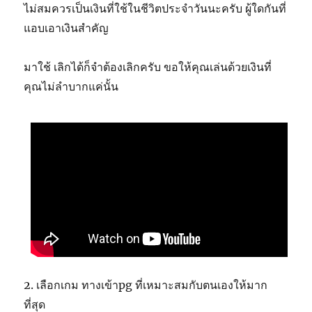
ไม่สมควรเป็นเงินที่ใช้ในชีวิตประจำวันนะครับ ผู้ใดกันที่
แอบเอาเงินสำคัญ
มาใช้ เลิกได้ก็จำต้องเลิกครับ ขอให้คุณเล่นด้วยเงินที่
คุณไม่ลำบากแค่นั้น
2. เลือกเกม ทางเข้าpg ที่เหมาะสมกับตนเองให้มาก
ที่สุด