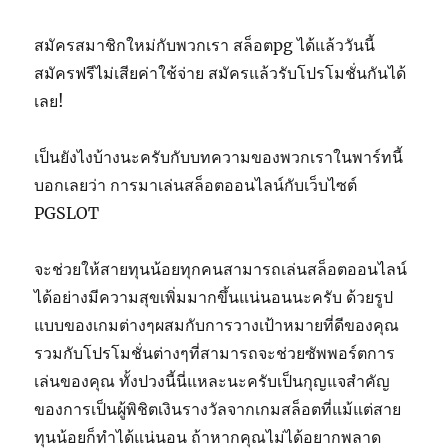
สมัครสมาชิกใหม่กับพวกเรา สล็อตpg ได้แล้ววันนี้
สมัครฟรีไม่เสียค่าใช้จ่าย สมัครแล้วรับโปรโมชั่นกันได้
เลย!
เป็นยังไงบ้างนะครับกับบทความของพวกเราในพาร์ทนี้
บอกเลยว่า การมาเล่นสล็อตออนไลน์กับเว็บไซต์
PGSLOT
จะช่วยให้สายทุนน้อยทุกคนสามารถเล่นสล็อตออนไลน์
ได้อย่างมีความสุขเพิ่มมากขึ้นแน่นอนนะครับ ด้วยรูป
แบบของเกมต่างๆผสมกับการวางเป้าหมายที่ดีของคุณ
รวมกับโปรโมชั่นต่างๆที่สามารถจะช่วยซัพพอร์ตการ
เล่นของคุณ ทั้งปวงนี้นี่แหละนะครับเป็นกุญแจสำคัญ
ของการเป็นผู้พิชิตเงินรางวัลจากเกมสล็อตที่แม้แต่สาย
ทุนน้อยก็ทำได้แน่นอน ถ้าหากคุณไม่ได้อยากพลาด