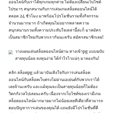
ออนไลน์กับเราได้ทุกเกมทุกค่าย ไม่ต้องเปลี่ยนเว็บไซต์
ไปๆมาๆ สนุกสนานกับการเล่นเกมสล็อตออนไลน์ได้
ตลอด 24 ชั่วโมง มาพร้อมโปรโมชั่นรวมทั้งกิจกรรม
จำนวนมากมาก ถ้าเกิดคุณไม่อยากพลาดความ
สนุกสนานรวมทั้งความประทับใจเหล่านี้ล่ะก็ มาสมัคร
เป็นสมาชิกใหม่กับพวกเรากันนะครับ สมัครสมาชิกเลย!
วางแผนเล่นสล็อตออนไลน์ผ่าน ทางเข้าpg แบบฉบับ
สายทุนน้อย ลงทุนง่าย ได้กำไรไวแน่ๆ มาลองกัน!
คลิก สล็อตpg แล้วมาบันเทิงใจกับการเล่นสล็อต
ออนไลน์กับสล็อตเว็บตรงไม่ผ่านเอเย่นต์กับพวกเราได้
เลยจ้านะครับ และแม้คุณจะเป็นสายทุนน้อยก็ไม่ต้อง
วิตกกังวลไปเลยนะครับ เนื่องจากเว็บไซต์ของเรามีเกม
สล็อตออนไลน์มากมายมากไม่น้อยเลยทีเดียวที่สามารถ
ตอบปัญหาการเล่นของคุณได้ แถมยังมีโปรโมชั่นที่ดี