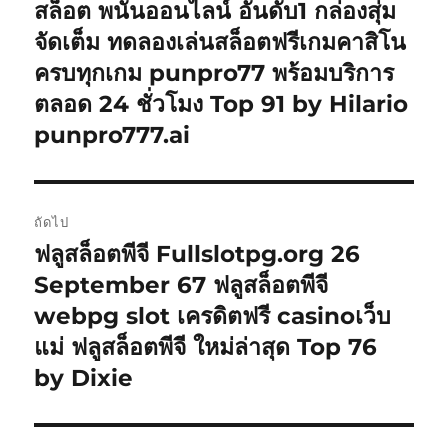
ก่อน
สล็อต พนันออนไลน์ อันดับ1 กล่องสุ่ม
หน้า:
จัดเต็ม ทดลองเล่นสล็อตฟรีเกมคาสิโน
ครบทุกเกม punpro77 พร้อมบริการ
ตลอด 24 ชั่วโมง Top 91 by Hilario
punpro777.ai
ถัดไป
ฟลูสล็อตพีจี Fullslotpg.org 26
เรื่อง
ต่อ
September 67 ฟลูสล็อตพีจี
ไป:
webpg slot เครดิตฟรี casinoเว็บ
แม่ ฟลูสล็อตพีจี ใหม่ล่าสุด Top 76
by Dixie