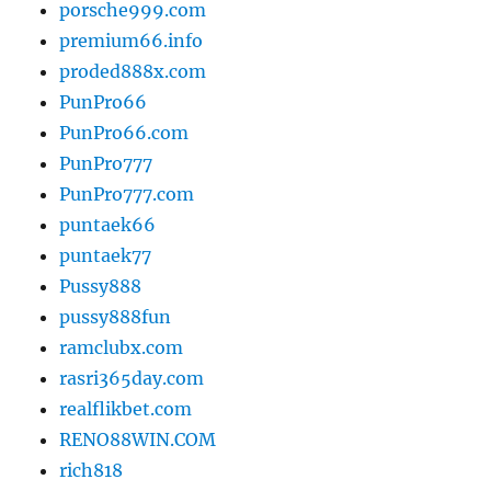
porsche999.com
premium66.info
proded888x.com
PunPro66
PunPro66.com
PunPro777
PunPro777.com
puntaek66
puntaek77
Pussy888
pussy888fun
ramclubx.com
rasri365day.com
realflikbet.com
RENO88WIN.COM
rich818