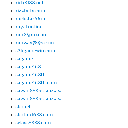
rich8188.net
rizzbetx.com
rockstar66m
royal online
run24pro.com
runway789s.com
s2kgamewin.com
sagame
sagame168
sagame168th
sagame168th.com
sawan888 ทดลองเล่น
sawan888 ทดลองเล่น
sbobet
sbotop1688.com
sclass8888.com