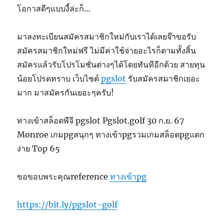
โอกาสดีๆแบบงี้ล่ะก็…
มาลงทะเบียนสมัครสมาชิกใหม่กับเราได้เลยจ๊าขอรับ
สมัครสมาชิกใหม่ฟรี ไม่มีค่าใช้จ่ายอะไรก็ตามทั้งสิ้น
สมัครแล้วรับโปรโมชั่นต่างๆได้โดยทันทีอีกด้วย สายทุน
น้อยโปรดทราบ เว็บไซต์
pgslot
รับสมัครสมาชิกเยอะ
มาก มาสมัครกันเยอะๆครับ!
ทางเข้าสล็อตพีจี pgslot Pgslot.golf 30 ก.ย. 67
Monroe เกมpgสนุกๆ ทางเข้าpgรวมเกมสล็อตpgแตก
ง่าย Top 65
ขอขอบพระคุณreference
ทางเข้าpg
https://bit.ly/pgslot-golf