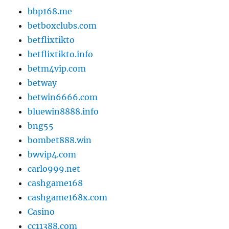
bbp168.me
betboxclubs.com
betflixtikto
betflixtikto.info
betm4vip.com
betway
betwin6666.com
bluewin8888.info
bng55
bombet888.win
bwvip4.com
carlo999.net
cashgame168
cashgame168x.com
Casino
cc11388.com