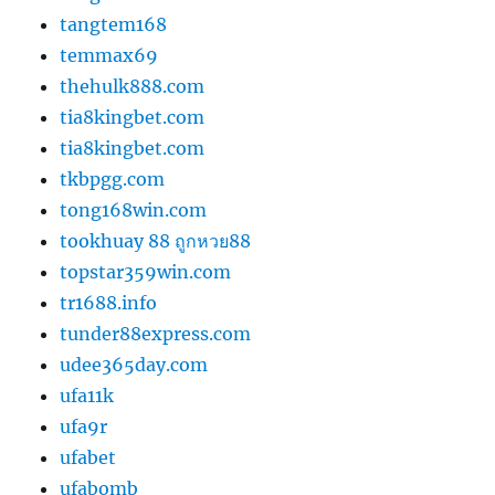
tangtem168
temmax69
thehulk888.com
tia8kingbet.com
tia8kingbet.com
tkbpgg.com
tong168win.com
tookhuay 88 ถูกหวย88
topstar359win.com
tr1688.info
tunder88express.com
udee365day.com
ufa11k
ufa9r
ufabet
ufabomb