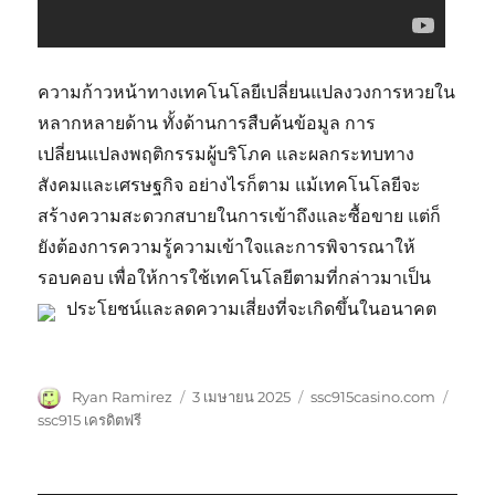
ความก้าวหน้าทางเทคโนโลยีเปลี่ยนแปลงวงการหวยใน
หลากหลายด้าน ทั้งด้านการสืบค้นข้อมูล การ
เปลี่ยนแปลงพฤติกรรมผู้บริโภค และผลกระทบทาง
สังคมและเศรษฐกิจ อย่างไรก็ตาม แม้เทคโนโลยีจะ
สร้างความสะดวกสบายในการเข้าถึงและซื้อขาย แต่ก็
ยังต้องการความรู้ความเข้าใจและการพิจารณาให้
รอบคอบ เพื่อให้การใช้เทคโนโลยีตามที่กล่าวมาเป็น
ประโยชน์และลดความเสี่ยงที่จะเกิดขึ้นในอนาคต
ผู้
เขียน
หมวด
ป้าย
Ryan Ramirez
3 เมษายน 2025
ssc915casino.com
เขียน
เมื่อ
หมู่
กำกับ
ssc915 เครดิตฟรี