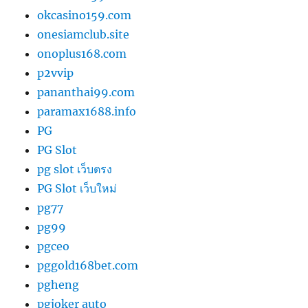
okcasino159.com
onesiamclub.site
onoplus168.com
p2vvip
pananthai99.com
paramax1688.info
PG
PG Slot
pg slot เว็บตรง
PG Slot เว็บใหม่
pg77
pg99
pgceo
pggold168bet.com
pgheng
pgjoker auto