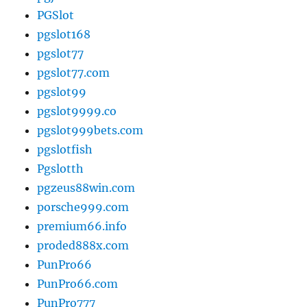
PGSlot
pgslot168
pgslot77
pgslot77.com
pgslot99
pgslot9999.co
pgslot999bets.com
pgslotfish
Pgslotth
pgzeus88win.com
porsche999.com
premium66.info
proded888x.com
PunPro66
PunPro66.com
PunPro777