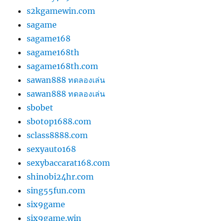
s2kgamewin.com
sagame
sagame168
sagame168th
sagame168th.com
sawan888 ทดลองเล่น
sawan888 ทดลองเล่น
sbobet
sbotop1688.com
sclass8888.com
sexyauto168
sexybaccarat168.com
shinobi24hr.com
sing55fun.com
six9game
six9game.win