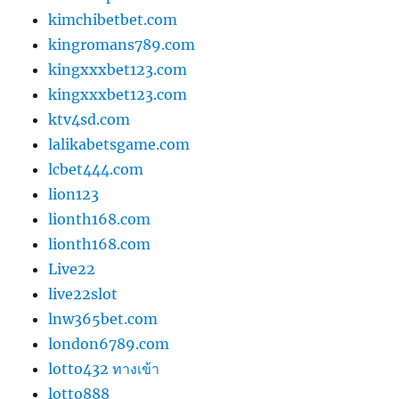
kimchibetbet.com
kingromans789.com
kingxxxbet123.com
kingxxxbet123.com
ktv4sd.com
lalikabetsgame.com
lcbet444.com
lion123
lionth168.com
lionth168.com
Live22
live22slot
lnw365bet.com
london6789.com
lotto432 ทางเข้า
lotto888