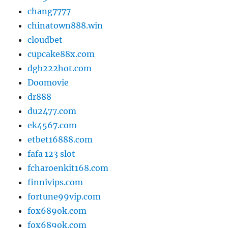
chang7777
chinatown888.win
cloudbet
cupcake88x.com
dgb222hot.com
Doomovie
dr888
du2477.com
ek4567.com
etbet16888.com
fafa 123 slot
fcharoenkit168.com
finnivips.com
fortune99vip.com
fox689ok.com
fox689ok.com