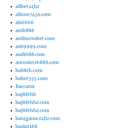
allbet24hr
allone745s.com
alot666
amb888
ambnovabet.com
asb9999.com
audi688.com
autoslot16888.com
ba88th.com
babet555.com
Baccarat
baj88thb
baj88thbz.com
baj88thbz.com
bar4game24hr.com
baslot168