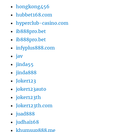
hongkong456
hubbet168.com
hyperclub-casino.com
ib888pro.bet
ib888pro.bet
infyplus888.com
jav
jinda55
jinda888
Joker123
joker123auto
joker123th
Joker123th.com
juad888
judhai168
khumsup888.me