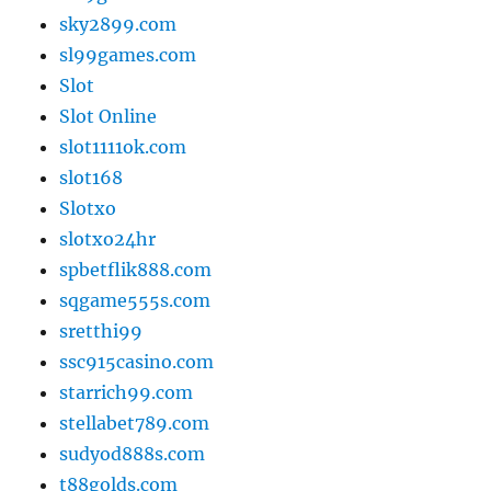
sky2899.com
sl99games.com
Slot
Slot Online
slot1111ok.com
slot168
Slotxo
slotxo24hr
spbetflik888.com
sqgame555s.com
sretthi99
ssc915casino.com
starrich99.com
stellabet789.com
sudyod888s.com
t88golds.com