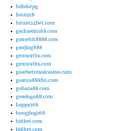
fullslotpg
funny18
future24bet.com
gachawin168.com
gamehit8888.com
gaojing888
gem99ths.com
gem99ths.com
goatbetroyalcasino.com
goatza888fin.com
gobaza88.com
gowingo88.com
happy168
hengjing168
hi6bet.com
hi6bet.com