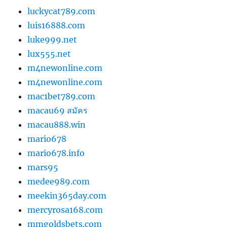
luckycat789.com
luis16888.com
luke999.net
lux555.net
m4newonline.com
m4newonline.com
mac1bet789.com
macau69 สมัคร
macau888.win
mario678
mario678.info
mars95
medee989.com
meekin365day.com
mercyrosa168.com
mmgoldsbets.com