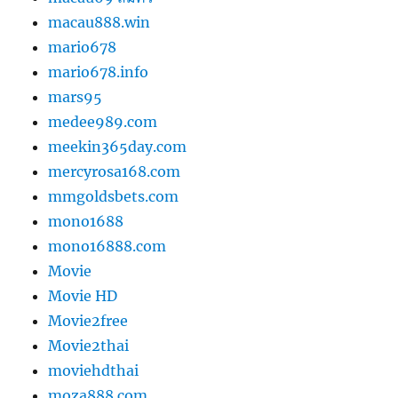
macau888.win
mario678
mario678.info
mars95
medee989.com
meekin365day.com
mercyrosa168.com
mmgoldsbets.com
mono1688
mono16888.com
Movie
Movie HD
Movie2free
Movie2thai
moviehdthai
moza888.com