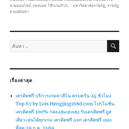
ป้าย
หวยออนไลน์
,
แทงบอล
,
โจ๊กเกอร์123
มหาวิทยาลัยราชภัฏ
,
ราชภัฏ
กำกับ
สวนสุนันทา
ค้นห
ค้นหา:
เรื่องล่าสุด
เครดิตฟรี บริการเกมคาสิโน ครบครัน 24 ชั่วโมง
Top 67 by Lois Hengjing168d.com โปรโมชั่น
เครดิตฟรี 100% กล่องสุ่มเฮงเฮง รับเครดิตฟรี ยูส
เดียว เล่นได้ทุกเกม เครดิตฟรี แจก เครดิตฟรี เยอะ
ที่สุด 29 ก.ค. 2569