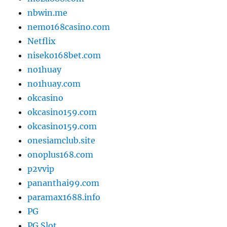
nbwin.me
nemo168casino.com
Netflix
niseko168bet.com
no1huay
no1huay.com
okcasino
okcasino159.com
okcasino159.com
onesiamclub.site
onoplus168.com
p2vvip
pananthai99.com
paramax1688.info
PG
PG Slot