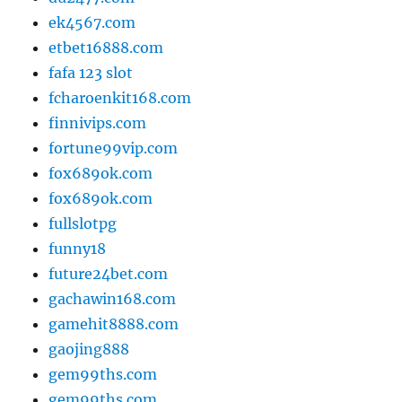
ek4567.com
etbet16888.com
fafa 123 slot
fcharoenkit168.com
finnivips.com
fortune99vip.com
fox689ok.com
fox689ok.com
fullslotpg
funny18
future24bet.com
gachawin168.com
gamehit8888.com
gaojing888
gem99ths.com
gem99ths.com