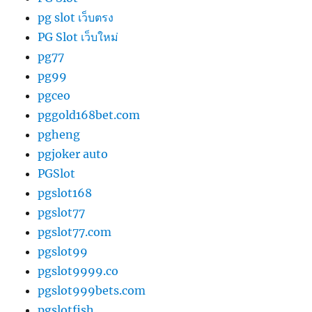
pg slot เว็บตรง
PG Slot เว็บใหม่
pg77
pg99
pgceo
pggold168bet.com
pgheng
pgjoker auto
PGSlot
pgslot168
pgslot77
pgslot77.com
pgslot99
pgslot9999.co
pgslot999bets.com
pgslotfish