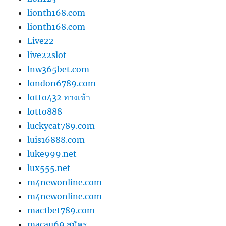
lionth168.com
lionth168.com
Live22
live22slot
lnw365bet.com
london6789.com
lotto432 ทางเข้า
lotto888
luckycat789.com
luis16888.com
luke999.net
lux555.net
m4newonline.com
m4newonline.com
mac1bet789.com
macau69 สมัคร