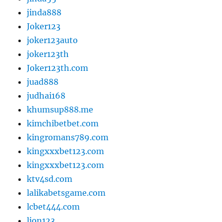
jinda888
Joker123
joker123auto
joker123th
Joker123th.com
juad888
judhai168
khumsup888.me
kimchibetbet.com
kingromans789.com
kingxxxbet123.com
kingxxxbet123.com
ktv4sd.com
lalikabetsgame.com
lcbet444.com
lion123