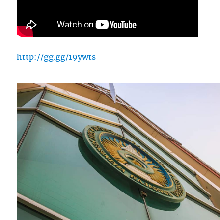
http://gg.gg/19ywts