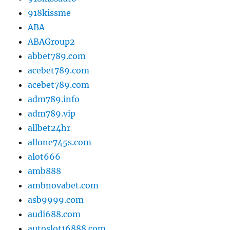
918kissme
ABA
ABAGroup2
abbet789.com
acebet789.com
acebet789.com
adm789.info
adm789.vip
allbet24hr
allone745s.com
alot666
amb888
ambnovabet.com
asb9999.com
audi688.com
autoslot16888.com