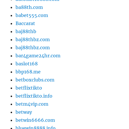
ba88th.com
babet555.com
Baccarat
baj88thb
baj88thbz.com
baj88thbz.com
bar4game24hr.com
baslot168
bbp168.me
betboxclubs.com
betflixtikto
betflixtikto.info
betm4vip.com
betway
betwin6666.com
bluewin8888.info