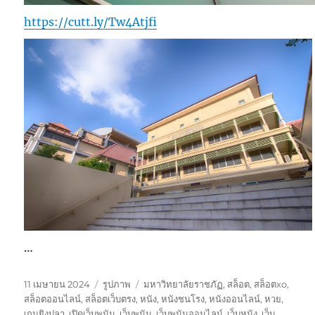
https://cutt.ly/Tw4Atjfi
…
เขียน
รูป
หมวด
11 เมษายน 2024
รูปภาพ
มหาวิทยาลัยราชภัฏ
,
สล็อต
,
สล็อตxo
,
เมื่อ
แบบ
หมู่
สล็อตออนไลน์
,
สล็อตเว็บตรง
,
หนัง
,
หนังชนโรง
,
หนังออนไลน์
,
หวย
,
เรื่อง
เกมยิงปลา
,
เปิดเว็บพนัน
,
เว็บพนัน
,
เว็บพนันออนไลน์
,
เว็บหนัง
,
เว็บ