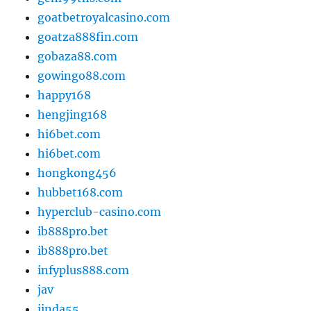
goatbetroyalcasino.com
goatza888fin.com
gobaza88.com
gowingo88.com
happy168
hengjing168
hi6bet.com
hi6bet.com
hongkong456
hubbet168.com
hyperclub-casino.com
ib888pro.bet
ib888pro.bet
infyplus888.com
jav
jinda55