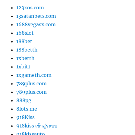
123xos.com
13satanbets.com
1688vegasx.com
168slot
188bet
188betth
1xbetth
1xbit1
1xgameth.com
789plus.com
789plus.com
888pg
8lots.me
918Kiss
918kiss เข้าสู่ระบบ
918kissauto