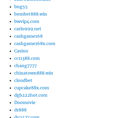
bng55
bombet888.win
bwvip4.com
carlo999.net
cashgame168
cashgame168x.com
Casino
cc11388.com
chang7777
chinatown888.win
cloudbet
cupcake88x.com
dgb222hot.com
Doomovie
dr888
du2477.com