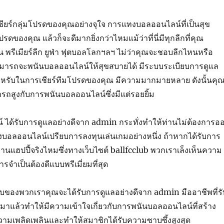
เชียร์กลุ่มโปรดของคุณอย่างจุใจ การแทงบอลออนไลน์ที่เป็นสุข
ปรดของคุณ แล้วก็จะดีมากยิ่งกว่าไหมแม้ว่าที่นี่มีทุกลีกที่คุณ
่น พรีเมียร์ลีก ยูฟ่า ฟุตบอลโลกฯลฯ ไม่ว่าคุณจะชอบลีกไหนหรือ
ามารถจะพนันบอลออนไลน์ให้สุขสบายได้ มีระบบระเบียบการดูแล
หรับในการเชียร์ทีมโปรดของคุณ มีความมากมายหลาย ดังนั้นคุ
รถสูงกับการพนันบอลออนไลน์ซึ่งมีแต่รอยยิ้ม
 ได้รับการดูแลอย่างดีจาก admin กระทั่งทำให้ท่านไม่ต้องการอ
อลออนไลน์เปรียบการลงทุนเล่นเกมอย่างหนึ่ง ถ้าหากได้รับการ
้ท่านแฮปปี้จริงไหมซึ่งทางเว็บไซต์ ballfcclub พวกเราเล็งเห็นความ
จำเป็นต้องดีแบบพรีเมี่ยมที่สุด
ว็บของพวกเราคุณจะได้รับการดูแลอย่างดีจาก admin มืออาชีพที่รั
าแล้วทำให้มีความเข้าใจเกี่ยวกับการพนันบอลออนไลน์ที่สร้าง
มเพลิดเพลินและทำให้สมาชิกได้รับความซาบซึ้งสูงสุด