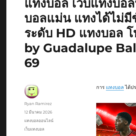
แทงบอล เว็บแทงบอลที่
บอลแม่น แทงได้ไม่มี
ระดับ HD แทงบอล โป
by Guadalupe Ball
69
การ
แทงบอล
ได้ปร
ผู้
Ryan Ramirez
เขียน
เขียน
12 มีนาคม 2026
เมื่อ
หมวด
แทงบอลออนไลน์
หมู่
ป้าย
เว็บแทงบอล
กำกับ