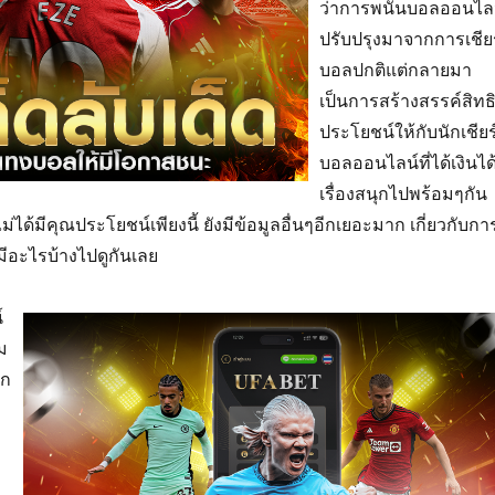
ว่าการพนันบอลออนไล
ปรับปรุงมาจากการเชียร
บอลปกติแต่กลายมา
เป็นการสร้างสรรค์สิทธ
ประโยชน์ให้กับนักเชียร
บอลออนไลน์ที่ได้เงินได
เรื่องสนุกไปพร้อมๆกัน
ได้มีคุณประโยชน์เพียงนี้ ยังมีข้อมูลอื่นๆอีกเยอะมาก เกี่ยวกับกา
ีอะไรบ้างไปดูกันเลย
์
ม
าก