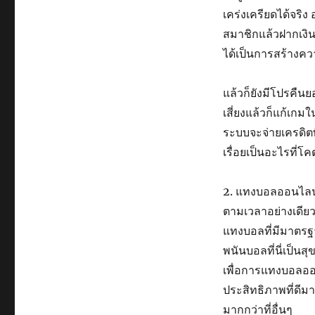
เคร่งเครียดได้จริง
สมาชิกแล้วฝากเงิน
ได้เป็นการสร้างค
แล้วก็ยังมีโปรคืนยอ
เสี่ยงแล้วก็แก้เกม
ระบบจะจ่ายเครดิตพิ
เรื่อยเป็นอะไรที่โค
2. แทงบอลออนไลน์ ท
ตามเวลาอย่างเดียว 
แทงบอลที่มีมาตร
พนันบอลที่นี่เป็น
เพื่อการแทงบอลออนไ
ประสิทธิภาพที่ดีมาก
มากกว่าที่อื่นๆ