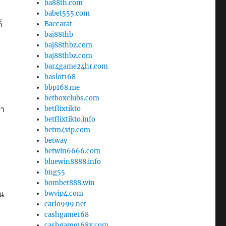
ba88th.com
babet555.com
็
Baccarat
baj88thb
baj88thbz.com
baj88thbz.com
bar4game24hr.com
baslot168
bbp168.me
betboxclubs.com
จำ
betflixtikto
betflixtikto.info
betm4vip.com
betway
betwin6666.com
bluewin8888.info
bng55
bombet888.win
ัน
bwvip4.com
carlo999.net
cashgame168
cashgame168x.com