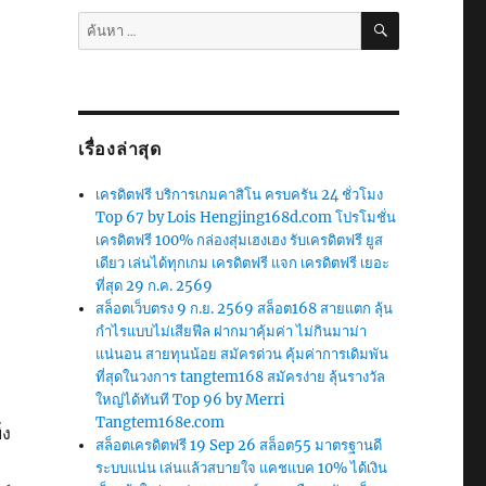
ค้นหา
ค้นหา:
เรื่องล่าสุด
เครดิตฟรี บริการเกมคาสิโน ครบครัน 24 ชั่วโมง
Top 67 by Lois Hengjing168d.com โปรโมชั่น
เครดิตฟรี 100% กล่องสุ่มเฮงเฮง รับเครดิตฟรี ยูส
เดียว เล่นได้ทุกเกม เครดิตฟรี แจก เครดิตฟรี เยอะ
ที่สุด 29 ก.ค. 2569
สล็อตเว็บตรง 9 ก.ย. 2569 สล็อต168 สายแตก ลุ้น
กำไรแบบไม่เสียฟีล ฝากมาคุ้มค่า ไม่กินมาม่า
แน่นอน สายทุนน้อย สมัครด่วน คุ้มค่าการเดิมพัน
ที่สุดในวงการ tangtem168 สมัครง่าย ลุ้นรางวัล
ใหญ่ได้ทันที Top 96 by Merri
Tangtem168e.com
่ง
สล็อตเครดิตฟรี 19 Sep 26 สล็อต55 มาตรฐานดี
ระบบแน่น เล่นแล้วสบายใจ แคชแบค 10% ได้เงิน