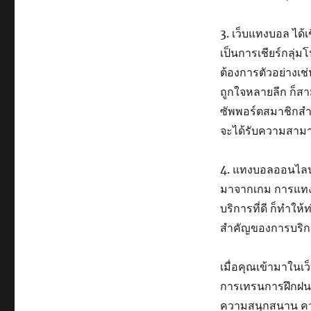
3. เว็บแทงบอล ได้
เป็นการเชียร์กลุ่มโ
ต้องการตัวอย่างเช
ถูกใจหลายลีก ก็ส
ซัพพอร์ตสมาชิกสำ
จะได้รับความสามา
4. แทงบอลออนไลน์
มาจากเกม การแทงบ
บริการที่ดี ก็ทำให
สำคัญของการบริการ
เมื่อคุณเข้ามาในเ
การเทรนการฝึกฝนม
ความสนุกสนาน ควา