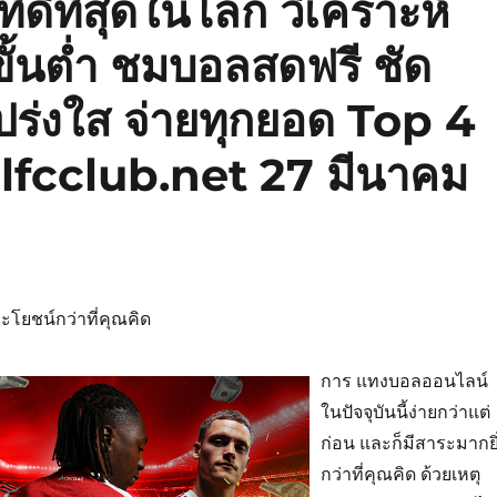
ดีที่สุดในโลก วิเคราะห์
ขั้นต่ำ ชมบอลสดฟรี ชัด
ร่งใส จ่ายทุกยอด Top 4
fcclub.net 27 มีนาคม
ะโยชน์กว่าที่คุณคิด
การ แทงบอลออนไลน์
ในปัจจุบันนี้ง่ายกว่าแต่
ก่อน และก็มีสาระมากยิ
กว่าที่คุณคิด ด้วยเหตุ