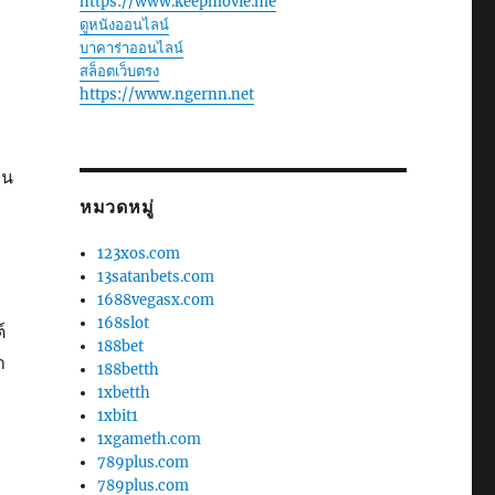
https://www.keepmovie.me
ดูหนังออนไลน์
บาคาร่าออนไลน์
สล็อตเว็บตรง
https://www.ngernn.net
ิน
หมวดหมู่
123xos.com
13satanbets.com
1688vegasx.com
168slot
์
188bet
า
188betth
1xbetth
1xbit1
1xgameth.com
789plus.com
789plus.com