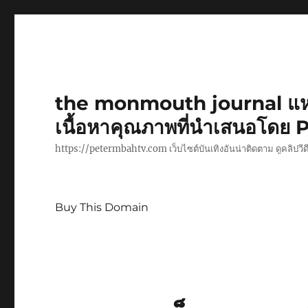
the monmouth journal แหล่ง
เนื้อหาคุณภาพที่นำเสนอโดย Pe
https://petermbahtv.com เว็บไซต์บันเทิงอันน่าติดตาม ดูคลิปวี
Buy This Domain