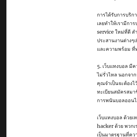
การได้รับการบริกา
เลยทำให้เรามีการป
service ใหม่ที่ดี
ประสานงานต่างๆเพ
และความพร้อม ที
5. เว็บแทงบอล มีค
ไม่รั่วไหล นอกจาก
คุณจำเป็นจะต้องไว้
ทะเบียนสมัครสมาชิ
การพนันบอลออนไ
เว็บแทงบอล ด้วยเหต
hacker ด้วย พวกเร
เป็นมาตรฐานที่ควา