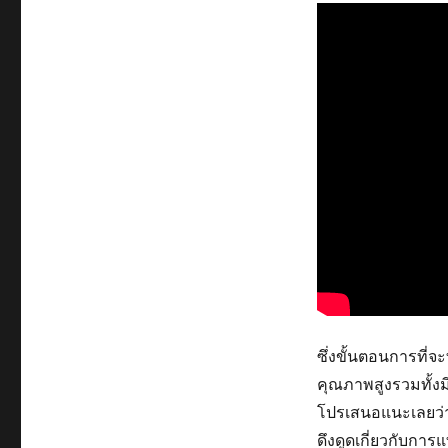
ซึ่งขั้นตอนการที่จะท
คุณภาพสูงรวมทั้ง
โปรเสนอแนะเลยว่ามา
ดึงดูดเกี่ยวกับกา