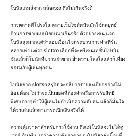
โบนัสเกมส์จาก สล็อตxo ถึงไม่เกินจริง?
การตลาดที่โปร่งใส หลายเว็บไซต์พนันมักใช้กลยุทธ์
ด้านการขายแบบโฆษณาเกินจริง ตัวอย่างเช่น แจก
โบนัสสูงมากแต่ว่าแอบเงื่อนไขกระบวนการทำเทิร์น
หลายเท่า แต่ว่า slotxo เลือกที่จะพรีเซนเทชั่นโปรโม
ชั่นแล้วก็โบนัสที่ขวานผ่าซาก ย้ำความโล่งใสแล้วก็เที่ยง
ธรรมกับผู้เล่นทุกคน
โบนัสจาก slotxo24hr จะอธิบายรายละเอียดอย่างไม่
อ้อมค้อม ไม่ว่าจะเป็นยอดที่ต้องทำหรือการรับสิทธิ
พิเศษต่างๆทำให้ผู้เล่นไม่กำเนิดความสับสน แล้วก็มั่นใจ
ได้ว่าเล่นแล้วสามารถเบิกเงินจริงได้
ความคุ้มราคาสำหรับการใช้งาน ถึงแม้โบนัสจะไม่ได้ดู
เว่อร์เกินจริง แต่ว่าความคุ้มราคาของโบนัสกลุ่มนี้อยู่ที่