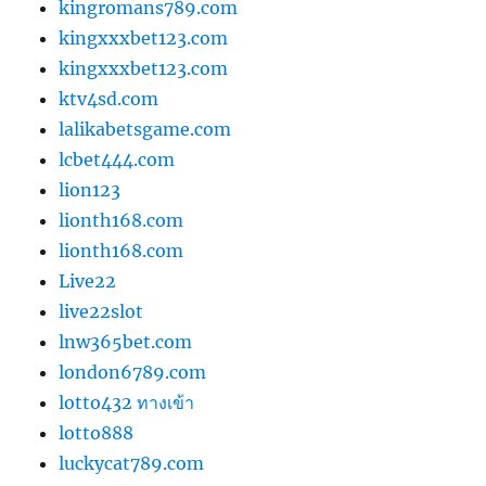
kingromans789.com
kingxxxbet123.com
kingxxxbet123.com
ktv4sd.com
lalikabetsgame.com
lcbet444.com
lion123
lionth168.com
lionth168.com
Live22
live22slot
lnw365bet.com
london6789.com
lotto432 ทางเข้า
lotto888
luckycat789.com