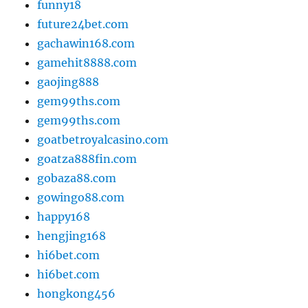
funny18
future24bet.com
gachawin168.com
gamehit8888.com
gaojing888
gem99ths.com
gem99ths.com
goatbetroyalcasino.com
goatza888fin.com
gobaza88.com
gowingo88.com
happy168
hengjing168
hi6bet.com
hi6bet.com
hongkong456