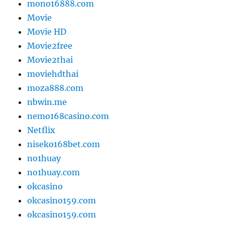
mono16888.com
Movie
Movie HD
Movie2free
Movie2thai
moviehdthai
moza888.com
nbwin.me
nemo168casino.com
Netflix
niseko168bet.com
no1huay
no1huay.com
okcasino
okcasino159.com
okcasino159.com