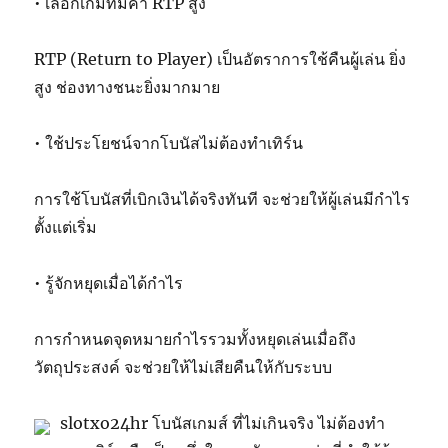
• เลือกเกมที่มีค่า RTP สูง
RTP (Return to Player) เป็นอัตราการใช้คืนผู้เล่น ยิ่ง
สูง ช่องทางชนะยิ่งมากมาย
• ใช้ประโยชน์จากโบนัสไม่ต้องทำเทิร์น
การใช้โบนัสที่เบิกเงินได้จริงทันที จะช่วยให้ผู้เล่นมีกำไร
ตั้งแต่เริ่ม
• รู้จักหยุดเมื่อได้กำไร
การกำหนดจุดหมายกำไรรวมทั้งหยุดเล่นเมื่อถึง
วัตถุประสงค์ จะช่วยให้ไม่เสียคืนให้กับระบบ
slotxo24hr โบนัสเกมส์ ที่ไม่เกินจริง ไม่ต้องทำ