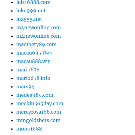
luis16888.com
luke999.net
lux555.net
m4newonline.com
m4newonline.com
mac1bet789.com
macau69 สมัคร
macau888.win
mario678
mario678.info
mars95
medee989.com
meekin365day.com
mercyrosa168.com
mmgoldsbets.com
mono1688