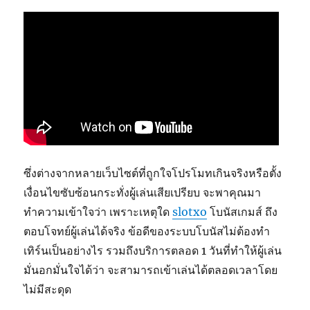
ซึ่งต่างจากหลายเว็บไซต์ที่ถูกใจโปรโมทเกินจริงหรือตั้ง
เงื่อนไขซับซ้อนกระทั่งผู้เล่นเสียเปรียบ จะพาคุณมา
ทำความเข้าใจว่า เพราะเหตุใด
slotxo
โบนัสเกมส์ ถึง
ตอบโจทย์ผู้เล่นได้จริง ข้อดีของระบบโบนัสไม่ต้องทำ
เทิร์นเป็นอย่างไร รวมถึงบริการตลอด 1 วันที่ทำให้ผู้เล่น
มั่นอกมั่นใจได้ว่า จะสามารถเข้าเล่นได้ตลอดเวลาโดย
ไม่มีสะดุด