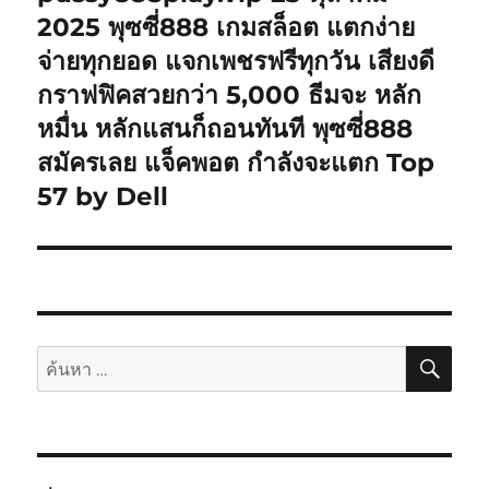
ไป:
2025 พุซซี่888 เกมสล็อต แตกง่าย
จ่ายทุกยอด แจกเพชรฟรีทุกวัน เสียงดี
กราฟฟิคสวยกว่า 5,000 ธีมจะ หลัก
หมื่น หลักแสนก็ถอนทันที พุซซี่888
สมัครเลย แจ็คพอต กำลังจะแตก Top
57 by Dell
ค้นห
ค้นหา: