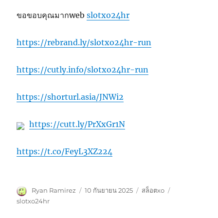
ขอขอบคุณมากweb
slotxo24hr
https://rebrand.ly/slotxo24hr-run
https://cutly.info/slotxo24hr-run
https://shorturl.asia/JNWi2
https://cutt.ly/PrXxGr1N
https://t.co/FeyL3XZ224
ผู้
เขียน
หมวด
ป้าย
Ryan Ramirez
10 กันยายน 2025
สล็อตxo
เขียน
เมื่อ
หมู่
กำกับ
slotxo24hr