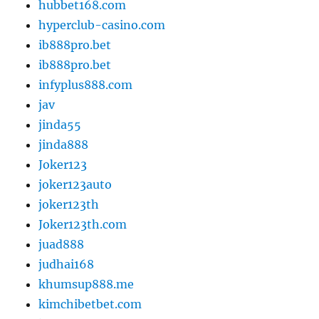
hubbet168.com
hyperclub-casino.com
ib888pro.bet
ib888pro.bet
infyplus888.com
jav
jinda55
jinda888
Joker123
joker123auto
joker123th
Joker123th.com
juad888
judhai168
khumsup888.me
kimchibetbet.com