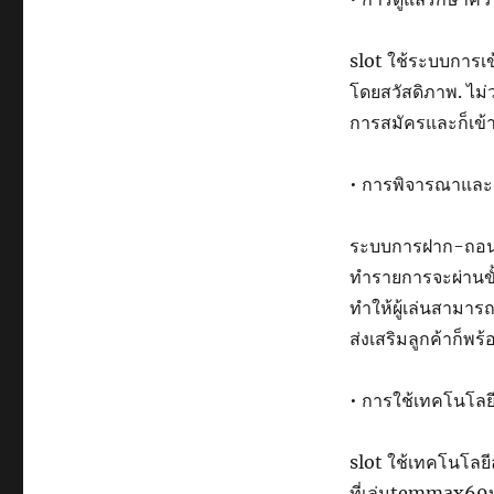
slot ใช้ระบบการเข้
โดยสวัสดิภาพ. ไม่ว
การสมัครและก็เข้าใ
• การพิจารณาและก
ระบบการฝาก-ถอนเง
ทำรายการจะผ่านขั
ทำให้ผู้เล่นสามาร
ส่งเสริมลูกค้าก็พร
• การใช้เทคโนโล
slot ใช้เทคโนโลยี
ที่เล่นtemmax69บน