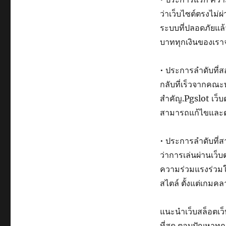
ว่าเว็บไซต์ตรงไม
ระบบที่ปลอดภัยแล้ว
บาททุกเงินของเรา
• ประการลำดับที่ส
กลับที่เร็วจากคณะท
สำคัญ.Pgslot เว็บ
สามารถแก้ไขและตอ
• ประการลำดับที่ส
ว่าการเล่นผ่านเว็บ
ความร่วมแรงร่วมใ
สไตล์ ตั้งแต่เกมคล
แนะนำเว็บสล็อตเว็
ที่สุด ตอบปัญหาทุ