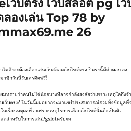
เว็บตรง เว็บสล็อต pg เว็
ดลองเล่น Top 78 by
temmax69.me 26
ำไมถึงจะต้องเลือกเล่นเว็บสล็อตเว็บไซต์ตรง ? ตรงนี้มีคำตอบ ลง
าชิกวันนี้รับเครดิตฟรี!
 ผมทราบว่าคนไม่ใช่น้อยบางทีอาจกำลังสงสัยว่าเพราะเหตุใดถึงจ
กับเว็บตรง? ในวันนี้ผมอยากจะมาแชร์ประสบการณ์รวมทั้งข้อมูลที่
ในเรื่องเหตุผลที่ว่าเพราะเหตุไรการเลือกเว็บไซต์นั่นถือเป็นตัว
ยมที่สุดสำหรับในการเล่นPgslotครับผม