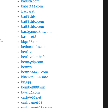
ba88th.com
babet555.com
Baccarat
baj88thb
ม
baj88thbz.com
baj88thbz.com
bar4game24hr.com
baslot168
็น
bbp168.me
betboxclubs.com
betflixtikto
betflixtikto.info
betm4vip.com
betway
betwin6666.com
bluewin8888.info
bng55
bombet888.win
bwvip4.com
carlo999.net
cashgame168
cashgame168x.com