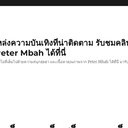
ความบันเทิงที่น่าติดตาม รับชมคลิ
ter Mbah ได้ที่นี่
ดีโอที่เต็มไปด้วยความสนุกสุดฮา และเนื้อหาคุณภาพจาก Peter Mbah ได้ที่นี่ มาร