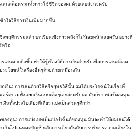
ารเล่นสล็อตรวมทั้งการใช้ชีวิตของผมด้วยเลยล่ะนะครับ
าใจวิธีการเงินเพิ่มมากขึ้น
เชิงพฤติกรรมแล้ว บทเรียนเชิงการคลังก็ไม่น้อยหน้าเลยครับ อย่างที
ธีหรือ
ล่นมากยิ่งขึ้น ทำให้รู้เรื่องวิธีการเงินสำหรับเพื่อการเล่นสล็อต
ห้ประโยชน์ในเรื่องอื่นๆด้วยด้วยเหมือนกัน
กเงิน: การเล่นด้วยวิธีหรือยุทธวิธีนั้น ผมได้ประโยชน์ในเรื่องที่
ัดพอร์ตรวมทั้งแยกเงินแบบเต็มๆเลยล่ะครับผม มันก็ราวพอร์ตลงทุน
เงินทั้งปวงไปเสี่ยงทีเดียว แบ่งเป็นส่วนๆดีกว่า
ต์ของทุน: การแบ่งเบทเป็นเปอร์เซ็นต์ของทุน มันจะทำให้ผมเล่นได้
เยอะเกินไปจนหมดบัญชี หลักการเดียวกันกับการบริหารความเสี่ยงใน