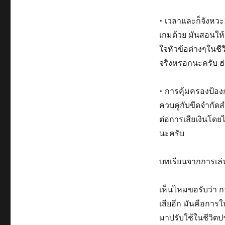
• เวลาและก็จังหวะ
เกมด้วย มันสอนให้ผ
ใจหัวข้อต่างๆในชี
จริงหรอกนะครับ ฮ
• การคุ้มครองป้อ
ควบคู่กับขีดจำกัด
ต่อการเสียเงินโดย
นะครับ
บทเรียนจากการเล่
เห็นไหมขอรับว่า ก
เสียอีก มันคือการ
มาปรับใช้ในชีวิตปร