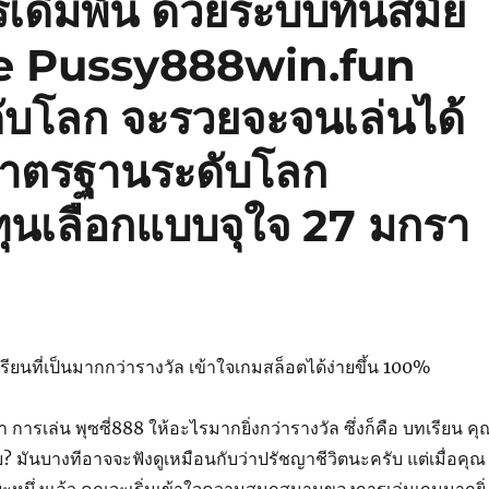
รเดิมพัน ด้วยระบบทันสมัย
le Pussy888win.fun
ับโลก จะรวยจะจนเล่นได้
มาตรฐานระดับโลก
ุนเลือกแบบจุใจ 27 มกรา
ยนที่เป็นมากกว่ารางวัล เข้าใจเกมสล็อตได้ง่ายขึ้น 100%
 การเล่น พุซซี่888 ให้อะไรมากยิ่งกว่ารางวัล ซึ่งก็คือ บทเรียน คุ
? มันบางทีอาจจะฟังดูเหมือนกับว่าปรัชญาชีวิตนะครับ แต่เมื่อคุณ