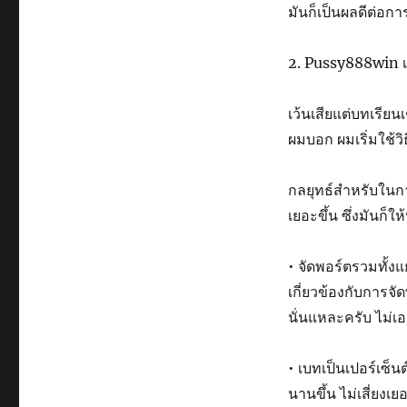
มันก็เป็นผลดีต่อก
2. Pussy888win เข้
เว้นเสียแต่บทเรียน
ผมบอก ผมเริ่มใช้วิ
กลยุทธ์สำหรับในการเ
เยอะขึ้น ซึ่งมันก็ใ
• จัดพอร์ตรวมทั้งแย
เกี่ยวข้องกับการจ
นั่นแหละครับ ไม่เอา
• เบทเป็นเปอร์เซ็น
นานขึ้น ไม่เสี่ยง