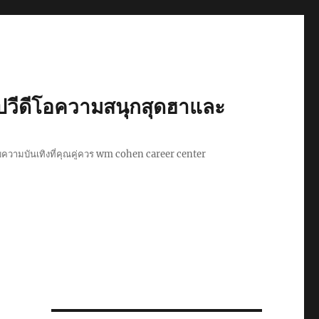
ปวีดีโอความสนุกสุดฮาและ
ับความบันเทิงที่คุณคู่ควร wm cohen career center