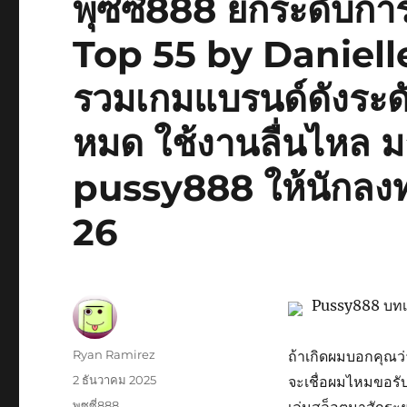
พุซซี่888 ยกระดับกา
Top 55 by Daniel
รวมเกมแบรนด์ดังระด
หมด ใช้งานลื่นไหล 
pussy888 ให้นักลงท
26
Pussy888 บทเรี
ผู้
Ryan Ramirez
ถ้าเกิดผมบอกคุณว่า
เขียน
เขียน
2 ธันวาคม 2025
จะเชื่อผมไหมขอรับ
เมื่อ
หมวด
พุซซี่888