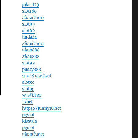
joker123
slot168
สล็อตเว็บตรง
slot99
slot66
jinda44
สล็อตเว็บตรง
สล็อต888
สล็อต888
slot99
pussy888
บาคาร่าออนไลน์
slotxo
slotpg
หนังโป๊ไทย
1xbet
https://funny18.net
pgslot
kiss918
pgslot
สล็อตเว็บตรง