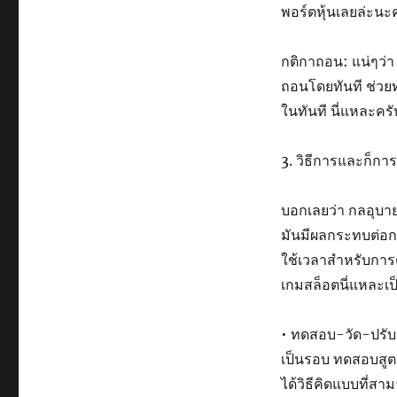
พอร์ตหุ้นเลยล่ะนะ
กติกาถอน: แน่ๆว่า
ถอนโดยทันที ช่วยท
ในทันที นี่แหละคร
3. วิธีการและก็กา
บอกเลยว่า กลอุบายห
มันมีผลกระทบต่อ
ใช้เวลาสำหรับการต
เกมสล็อตนี่แหละเป
• ทดสอบ-วัด-ปรับ
เป็นรอบ ทดสอบสูตร
ได้วิธีคิดแบบที่สา