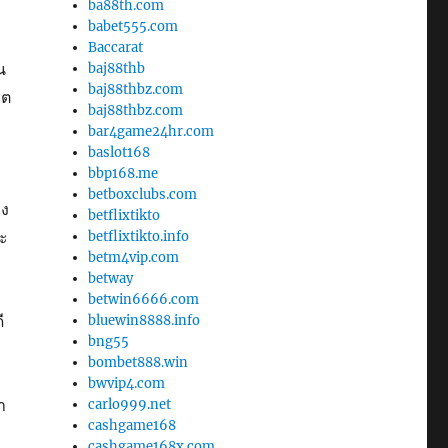
ba88th.com
babet555.com
Baccarat
น
baj88thb
baj88thbz.com
ิต
baj88thbz.com
bar4game24hr.com
baslot168
bbp168.me
betboxclubs.com
ยง
betflixtikto
ละ
betflixtikto.info
betm4vip.com
betway
betwin6666.com
ี
bluewin8888.info
bng55
bombet888.win
bwvip4.com
า
carlo999.net
cashgame168
cashgame168x.com