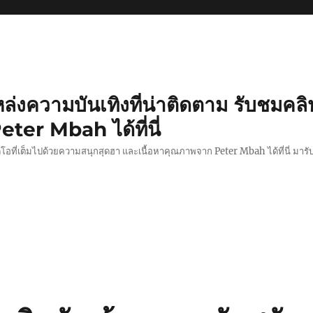
ความบันเทิงที่น่าติดตาม รับชมคลิ
ter Mbah ได้ที่นี่
ดีโอที่เต็มไปด้วยความสนุกสุดฮา และเนื้อหาคุณภาพจาก Peter Mbah ได้ที่นี่ มาร