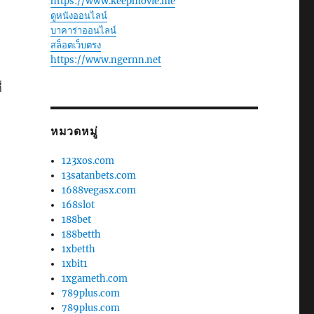
https://www.keepmovie.me
ดูหนังออนไลน์
บาคาร่าออนไลน์
สล็อตเว็บตรง
https://www.ngernn.net
่
หมวดหมู่
123xos.com
13satanbets.com
1688vegasx.com
168slot
188bet
188betth
1xbetth
1xbit1
1xgameth.com
789plus.com
789plus.com