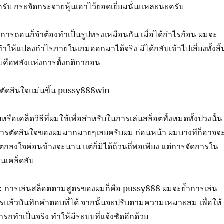
ครับ กระจัดกระจายหุ้นเอาไว้ยอดเยี่ยมนั่นแหละนะครับ
 การถอนก็จำต้องทำเป็นรูปทรงเหมือนกัน เมื่อได้กำไรก้อน ผมจะ
ำให้แปลงกำไรภายในเกมออกมาได้จริง มิได้กลับเข้าไปเสี่ยงทั้งสิ้
ับคือพลังแห่งการตั้งกติกาถอน
รตัดสินใจแม่นขึ้น pussy888win
รือเคล็ดวิธีที่ผมใช้เพื่อสำหรับในการเล่นสล็อตทั้งหมดทั้งปวงนั้น
การตัดสินใจของผมมากมายๆเลยครับผม ก่อนหน้า ผมบางทีก็อาจจ
กลงใจค่อนข้างจะนาน แต่ก็มิได้ถ้วนถี่พอเพียง แต่การจัดการใน
็นเคล็ดลับ
: การเล่นสล็อตตามสูตรของผมก็คือ pussy888 ผมจะย้ำการเล่น
แล้วบันทึกคำตอบที่ได้ จากนั้นจะปรับตามความเหมาะสม เพื่อให้
มารถทำเป็นจริง ทำให้มีระบบที่แจ้งชัดอีกด้วย