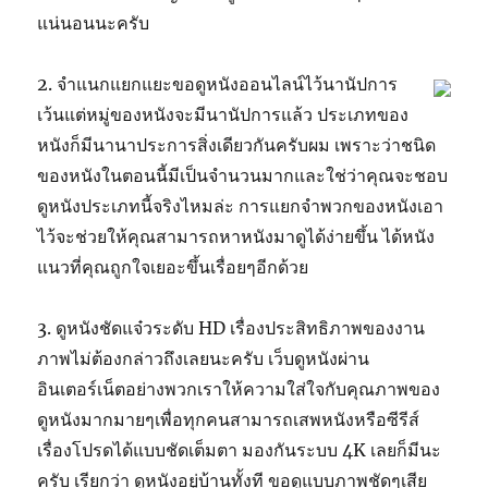
แน่นอนนะครับ
2. จำแนกแยกแยะขอดูหนังออนไลน์ไว้นานัปการ
เว้นแต่หมู่ของหนังจะมีนานัปการแล้ว ประเภทของ
หนังก็มีนานาประการสิ่งเดียวกันครับผม เพราะว่าชนิด
ของหนังในตอนนี้มีเป็นจำนวนมากและใช่ว่าคุณจะชอบ
ดูหนังประเภทนี้จริงไหมล่ะ การแยกจำพวกของหนังเอา
ไว้จะช่วยให้คุณสามารถหาหนังมาดูได้ง่ายขึ้น ได้หนัง
แนวที่คุณถูกใจเยอะขึ้นเรื่อยๆอีกด้วย
3. ดูหนังชัดแจ๋วระดับ HD เรื่องประสิทธิภาพของงาน
ภาพไม่ต้องกล่าวถึงเลยนะครับ เว็บดูหนังผ่าน
อินเตอร์เน็ตอย่างพวกเราให้ความใส่ใจกับคุณภาพของ
ดูหนังมากมายๆเพื่อทุกคนสามารถเสพหนังหรือซีรีส์
เรื่องโปรดได้แบบชัดเต็มตา มองกันระบบ 4K เลยก็มีนะ
ครับ เรียกว่า ดูหนังอยู่บ้านทั้งที ขอดูแบบภาพชัดๆเสีย