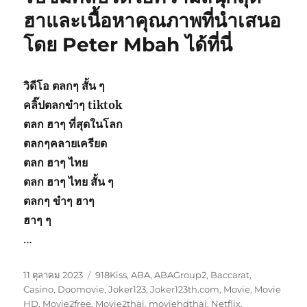
ฮาและเนื้อหาคุณภาพที่นำเสนอ
โดย Peter Mbah ได้ที่นี่
วิดีโอ ตลกๆ สั้น ๆ
คลิ๊ปตลกขําๆ tiktok
ตลก ฮาๆ ที่สุดในโลก
ตลกๆคลายเครียด
ตลก ฮาๆ ไทย
ตลก ฮาๆ ไทย สั้น ๆ
ตลกๆ ขําๆ ฮาๆ
ฮาๆ ๆ
…
เขียน
หมวด
11 ตุลาคม 2023
918Kiss
,
ABA
,
ABAGroup2
,
Baccarat
,
เมื่อ
หมู่
Casino
,
Doomovie
,
Joker123
,
Joker123th.com
,
Movie
,
Movie
HD
,
Movie2free
,
Movie2thai
,
moviehdthai
,
Netflix
,