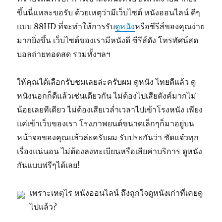
ขึ้นนี่แหละขอรับ ด้วยเหตุว่ามีเว็บไซต์ หนังออนไลน์ ดีๆ
แบบ 88HD ที่จะทำให้การรับ
ดูหนัง
หรือซีรีส์ของคุณง่าย
มากยิ่งขึ้น เว็บไซต์ของเรามีหนังดี ซีรีส์ดัง โทรทัศน์สด
บอลถ่ายทอดสด รวมทั้งฯลฯ
ให้คุณได้เลือกรับชมเลยล่ะครับผม ดูหนัง ไทยดีแล้ว ดู
หนังนอกก็ดีแล้วเช่นเดียวกัน ไม่ต้องไปเสียตังค์มากไม่
น้อยเลยทีเดียว ไม่ต้องเสียเวล่ำเวลาไปเข้าโรงหนัง เพียง
แค่เข้าเว็บของเรา โรงภาพยนต์ขนาดเล็กๆก็มาอยู่บน
หน้าจอของคุณแล้วล่ะครับผม รับประกันว่า ชัดแจ๋วทุก
เรื่องแน่นอน ไม่ต้องลงทะเบียนหรือเสียค่าบริการ ดูหนัง
กันแบบฟรีๆได้เลย!
เพราะเหตุไร หนังออนไลน์ ถึงถูกใจดูหนังเก่าที่เคยดู
ไปแล้ว?