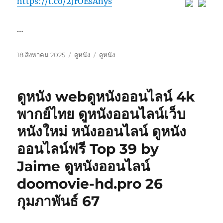
https://t.co/2JrOEsAnys
…
เขียน
หมวด
ป้าย
18 สิงหาคม 2025
ดูหนัง
ดูหนัง
เมื่อ
หมู่
กำกับ
ดูหนัง webดูหนังออนไลน์ 4k
พากย์ไทย ดูหนังออนไลน์เว็บ
หนังใหม่ หนังออนไลน์ ดูหนัง
ออนไลน์ฟรี Top 39 by
Jaime ดูหนังออนไลน์
doomovie-hd.pro 26
กุมภาพันธ์ 67