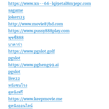
https://www.xn--66-lqi9etal8m3epc.com
sagame
joker123
http://www.movie87hd.com
https://www.pussy888play.com
พุซซี่888
บาคาร่า
https://www.pgslot.golf
pgslot
https://www.pgheng99.ai
pgslot
live22
หนังชนโรง
ดูหนังฟรี
https://www.keepmovie.me
ดูหนังออนไลน์