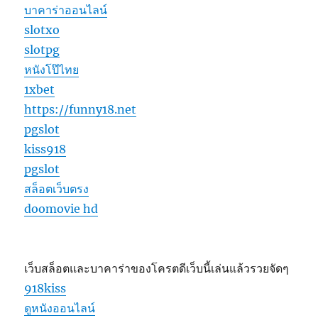
บาคาร่าออนไลน์
slotxo
slotpg
หนังโป๊ไทย
1xbet
https://funny18.net
pgslot
kiss918
pgslot
สล็อตเว็บตรง
doomovie hd
เว็บสล็อตและบาคาร่าของโครตดีเว็บนี้เล่นแล้วรวยจัดๆ
918kiss
ดูหนังออนไลน์