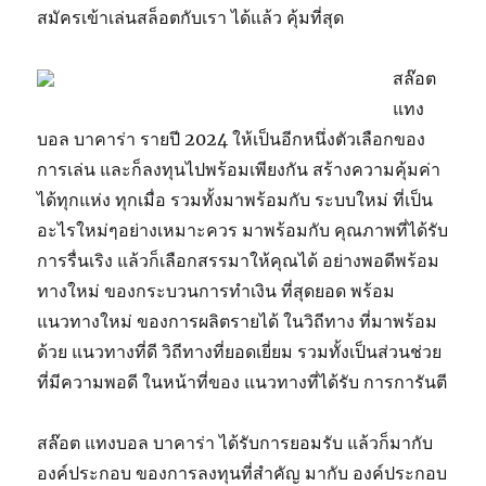
สมัครเข้าเล่นสล็อตกับเรา ได้แล้ว คุ้มที่สุด
สล๊อต
แทง
บอล บาคาร่า รายปี 2024 ให้เป็นอีกหนึ่งตัวเลือกของ
การเล่น และก็ลงทุนไปพร้อมเพียงกัน สร้างความคุ้มค่า
ได้ทุกแห่ง ทุกเมื่อ รวมทั้งมาพร้อมกับ ระบบใหม่ ที่เป็น
อะไรใหม่ๆอย่างเหมาะควร มาพร้อมกับ คุณภาพที่ได้รับ
การรื่นเริง แล้วก็เลือกสรรมาให้คุณได้ อย่างพอดีพร้อม
ทางใหม่ ของกระบวนการทำเงิน ที่สุดยอด พร้อม
แนวทางใหม่ ของการผลิตรายได้ ในวิถีทาง ที่มาพร้อม
ด้วย แนวทางที่ดี วิถีทางที่ยอดเยี่ยม รวมทั้งเป็นส่วนช่วย
ที่มีความพอดี ในหน้าที่ของ แนวทางที่ได้รับ การการันตี
สล๊อต แทงบอล บาคาร่า ได้รับการยอมรับ แล้วก็มากับ
องค์ประกอบ ของการลงทุนที่สำคัญ มากับ องค์ประกอบ