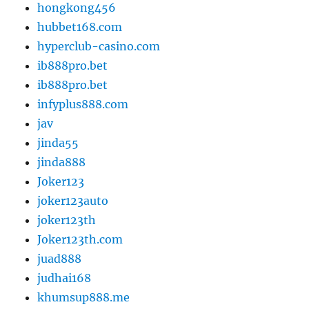
hongkong456
hubbet168.com
hyperclub-casino.com
ib888pro.bet
ib888pro.bet
infyplus888.com
jav
jinda55
jinda888
Joker123
joker123auto
joker123th
Joker123th.com
juad888
judhai168
khumsup888.me