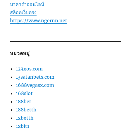
บาคาร่าออนไลน์
สล็อตเว็บตรง
https://www.ngernn.net
หมวดหมู่
123xos.com
13satanbets.com
1688vegasx.com
168slot
188bet
188betth
1xbetth
1xbit1