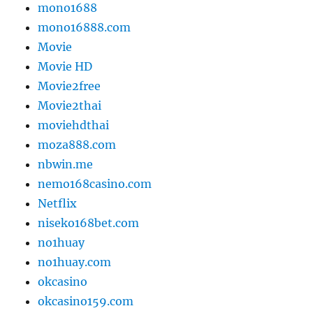
mono1688
mono16888.com
Movie
Movie HD
Movie2free
Movie2thai
moviehdthai
moza888.com
nbwin.me
nemo168casino.com
Netflix
niseko168bet.com
no1huay
no1huay.com
okcasino
okcasino159.com