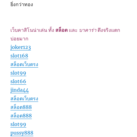
ยิ่งกว่าทอง
เว็บคาสิโนน่าเล่น ทั้ง
สล็อต
และ
บาคาร่า
ตึงจริงแตก
บ่อยมาก
joker123
slot168
สล็อตเว็บตรง
slot99
slot66
jinda44
สล็อตเว็บตรง
สล็อต888
สล็อต888
slot99
pussy888