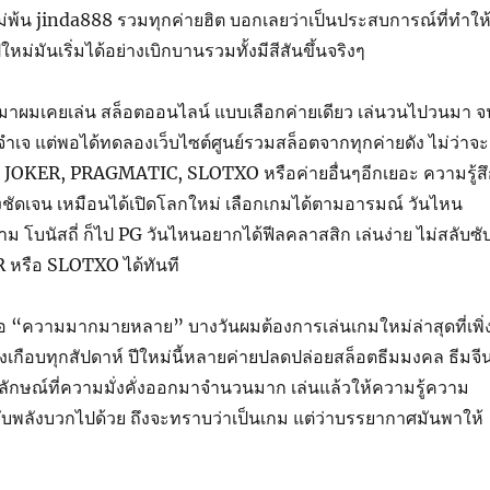
ไม่พ้น jinda888 รวมทุกค่ายฮิต บอกเลยว่าเป็นประสบการณ์ที่ทำให
ีใหม่มันเริ่มได้อย่างเบิกบานรวมทั้งมีสีสันขึ้นจริงๆ
านมาผมเคยเล่น สล็อตออนไลน์ แบบเลือกค่ายเดียว เล่นวนไปวนมา จ
สึกจำเจ แต่พอได้ทดลองเว็บไซต์ศูนย์รวมสล็อตจากทุกค่ายดัง ไม่ว่าจะ
JOKER, PRAGMATIC, SLOTXO หรือค่ายอื่นๆอีกเยอะ ความรู้สึ
ชัดเจน เหมือนได้เปิดโลกใหม่ เลือกเกมได้ตามอารมณ์ วันไหน
 โบนัสถี่ ก็ไป PG วันไหนอยากได้ฟีลคลาสสิก เล่นง่าย ไม่สลับซั
R หรือ SLOTXO ได้ทันที
คือ “ความมากมายหลาย” บางวันผมต้องการเล่นเกมใหม่ล่าสุดที่เพิ่
องเกือบทุกสัปดาห์ ปีใหม่นี้หลายค่ายปลดปล่อยสล็อตธีมมงคล ธีมจี
ักษณ์ที่ความมั่งคั่งออกมาจำนวนมาก เล่นแล้วให้ความรู้ความ
บรับพลังบวกไปด้วย ถึงจะทราบว่าเป็นเกม แต่ว่าบรรยากาศมันพาให้