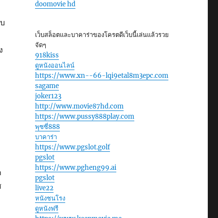
doomovie hd
ับ
เว็บสล็อตและบาคาร่าของโครตดีเว็บนี้เล่นแล้วรวย
จัดๆ
ง
918kiss
ดูหนังออนไลน์
https://www.xn--66-lqi9etal8m3epc.com
sagame
joker123
http://www.movie87hd.com
https://www.pussy888play.com
่
พุซซี่888
บาคาร่า
https://www.pgslot.golf
pgslot
https://www.pgheng99.ai
ก
pgslot
ส
live22
หนังชนโรง
ดูหนังฟรี