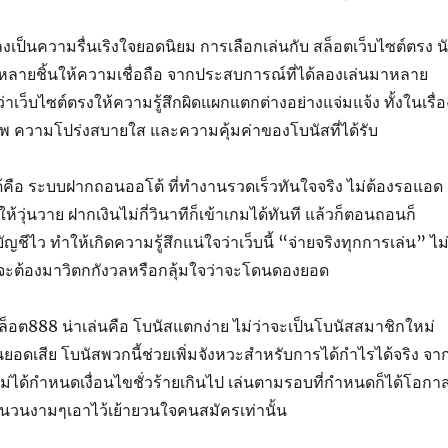
เป็นความรื่นเริงใจยอดนิยม การเลือกเล่นกับ สล็อตเว็บไซต์ตรง น
้เล่นหลายชิ้นให้ความเชื่อถือ จากประสบการณ์ที่ได้ลองเล่นมาหลาย
เว็บไซต์ตรงให้ความรู้สึกผิดแผกแตกต่างอย่างแจ่มแจ้ง ทั้งในเรื่อ
พ ความโปร่งสบายใส และความคุ้มค่าของโบนัสที่ได้รับ
ได้คือ ระบบฝากถอนออโต้ ที่ทำงานรวดเร็วทันใจจริง ไม่ต้องรอแอด
ให้วุ่นวาย ฝากเงินไม่กี่วินาทีก็เข้าเกมได้ทันที แล้วก็ตอนถอนก็
ัญชีไว ทำให้เกิดความรู้สึกแน่ใจว่าเว็บนี้ “จ่ายจริงทุกการเล่น” ไม
นที่จะต้องมาวิตกกังวลหรือกลุ้มใจว่าจะโดนดองยอด
 สล็อต888 น่าเล่นคือ โบนัสแตกง่าย ไม่ว่าจะเป็นโบนัสสมาชิกใหม่
นยอดเสีย โบนัสพวกนี้ช่วยเพิ่มจังหวะสำหรับการได้กำไรได้จริง จา
ม่ได้กำหนดเงื่อนไขชั่วร้ายเกินไป เล่นตามรอบที่กำหนดก็ได้โอกา
ำนวนงามๆเอาไว้เย้ายวนใจคนสมัครเท่านั้น