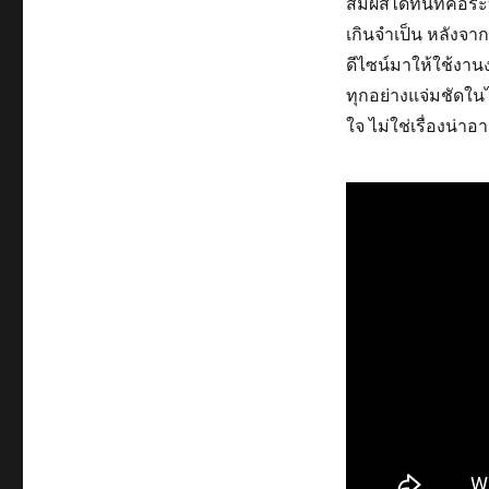
สัมผัสได้ทันทีคือระ
เกินจำเป็น หลังจาก
ดีไซน์มาให้ใช้งานง
ทุกอย่างแจ่มชัดในไม
ใจ ไม่ใช่เรื่องน่าอ