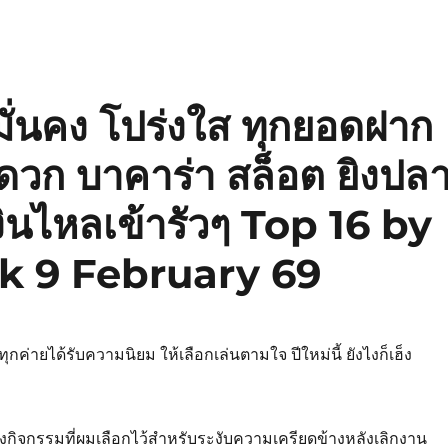
ั่นคง โปร่งใส ทุกยอดฝาก
ดวก บาคาร่า สล็อต ยิงปล
ินไหลเข้ารัวๆ Top 16 by
k 9 February 69
กค่ายได้รับความนิยม ให้เลือกเล่นตามใจ ปีใหม่นี้ ยังไงก็เฮ็ง
๋ยถึงกิจกรรมที่ผมเลือกไว้สำหรับระงับความเครียดข้างหลังเลิกงาน