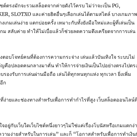
ไซต์ตรงมักจะรวมสล็อตจากค่ายดังไว้ครบ ไม่ว่าจะเป็น PG,
R, SLOTXO และค่ายฮิตอื่นๆเลือกเล่นได้ตามสไตล์ บางเกมภา
เกมเล่นง่าย แตกบ่อยครั้ง เหมาะกับทั้งยังมือใหม่และผู้ที่เล่นเป็น
กม สลับค่าย ทำให้ไม่เบื่อแล้วก็ช่วยลดความตึงเครียดจากการเล่น
รงตอบโจทย์คนที่ต้องการความกระจ่าง เล่นแล้วบันเทิงใจ ระบบไม่
ำคัญคือปลอดคนกลางมาคั่น ทำให้การจ่ายเงินเป็นไปอย่างตรงไปตร
ว็บรองรับการเล่นผ่านมือถือ เล่นได้ทุกหนทุกแห่ง ทุกเวลา ยิ่งเพิ่ม
อีก
ี่ง่ายและช่องทางสำหรับเพื่อการทำกำไรที่สูง เว็บสล็อตออนไลน์ที
นใจอยู่กับเว็บใดเว็บไซต์หนึ่งยาวๆไม่ใช่แค่เรื่องโบนัสหรือเกมแตกง่
น “ความง่ายสำหรับในการเล่น” และก็ “โอกาสสำหรับเพื่อการทำเงินที