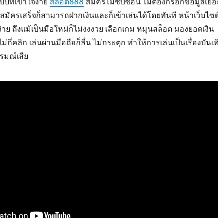
บบที่เข้าใจง่าย
สล็อต888
สมัครไม่ซับซ้อน ไม่ต้องกรอกข้อมูลเยอ
สมัครเสร็จก็สามารถฝากเงินและก็เข้าเล่นได้โดยทันที หน้าเว็บไซต
่าย ถึงแม้เป็นมือใหม่ก็ไม่งงงวย เลือกเกม หมุนสล็อต มองยอดเงิน
่กี่คลิก เล่นผ่านมือถือก็ลื่น ไม่กระตุก ทำให้การเล่นเป็นเรื่องบันเท
ารมณ์เสีย