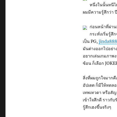
หนึ่งในนั้นหนี
ผมมีความรู้สึกว่า ป
ก่อนหน้าที่ผ่
กระทั่งเริ่มรู้
เป็น PG,
jinda888
มันต่างออกไปอย่าง
อยากเล่นเกมภาพงาม
ซ้อน ก็เลือก JOKE
สิ่งที่ผมถูกใจมาก
อัปเดต ก็มีให้ทดล
เทพเทวดา หรือสัญล
เข้าใจสึกดี ราวกั
รู้สึกเฮงขึ้นจริงๆ