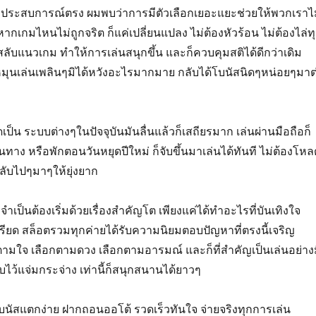
ประสบการณ์ตรง ผมพบว่าการมีตัวเลือกเยอะแยะช่วยให้พวกเราไม
หากเกมไหนไม่ถูกจริต ก็แค่เปลี่ยนแปลง ไม่ต้องหัวร้อน ไม่ต้องไล่ท
สลับแนวเกม ทำให้การเล่นสนุกขึ้น และก็ควบคุมสติได้ดีกว่าเดิม
มุนเล่นเพลินๆมิได้หวังอะไรมากมาย กลับได้โบนัสนิดๆหน่อยๆมาต
้ชัดเป็น ระบบต่างๆในปัจจุบันมันลื่นแล้วก็เสถียรมาก เล่นผ่านมือถือก็
ินทาง หรือพักตอนวันหยุดปีใหม่ ก็จับขึ้นมาเล่นได้ทันที ไม่ต้องโหล
ลับไปๆมาๆให้ยุ่งยาก
จำเป็นต้องเริ่มด้วยเรื่องสำคัญโต เพียงแค่ได้ทำอะไรที่บันเทิงใจ
ครียด สล็อตรวมทุกค่ายได้รับความนิยมตอบปัญหาที่ตรงนี้เจริญ
ามใจ เลือกตามดวง เลือกตามอารมณ์ และก็ที่สำคัญเป็นเล่นอย่าง
บไว้แจ่มกระจ่าง เท่านี้ก็สนุกสนานได้ยาวๆ
นัสแตกง่าย ฝากถอนออโต้ รวดเร็วทันใจ จ่ายจริงทุกการเล่น