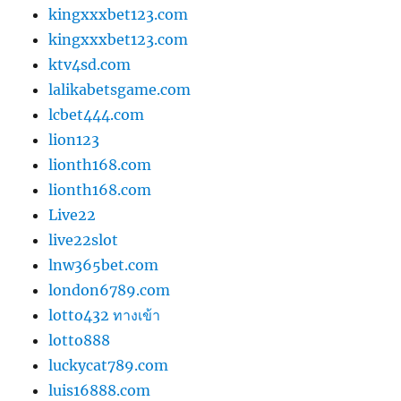
kingxxxbet123.com
kingxxxbet123.com
ktv4sd.com
lalikabetsgame.com
lcbet444.com
lion123
lionth168.com
lionth168.com
Live22
live22slot
lnw365bet.com
london6789.com
lotto432 ทางเข้า
lotto888
luckycat789.com
luis16888.com