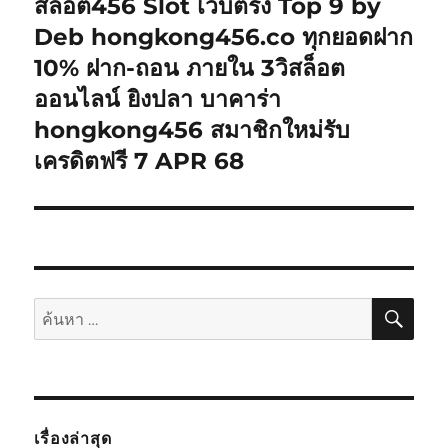
สล็อต456 Slot เว็บตรง Top 9 by
เรื่อง
ต่อ
Deb hongkong456.co ทุกยอดฝาก
ไป:
10% ฝาก-ถอน ภายใน 3วิสล็อต
ออนไลน์ ยิงปลา บาคาร่า
hongkong456 สมาชิกใหม่รับ
เครดิตฟรี 7 APR 68
ค้นห
ค้นหา:
เรื่องล่าสุด