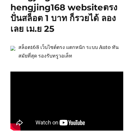
hengjing168 websiteตรง
ปั่นสล็อต 1 บาท ก็รวยได้ ลอง
เลย เม.ย 25
สล็อต168 เว็บไซต์ตรง แตกหนัก ระบบ Auto ทัน
สมัยที่สุด รองรับทรูวอเล็ท