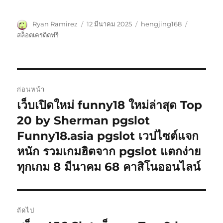
ผู้
เขียน
หมวด
ป้าย
Ryan Ramirez
12 มีนาคม 2025
hengjing168
เขียน
เมื่อ
หมู่
กำกับ
สล็อตเครดิตฟรี
แนะแนว
ก่อนหน้า
เรื่อง
เว็บเปิดใหม่ funny18 ใหม่ล่าสุด Top
เรื่อง
ก่อน
20 by Sherman pgslot
หน้า:
Funny18.asia pgslot เวปไซต์แจก
หนัก รวมเกมฮิตจาก pgslot แตกง่าย
ทุกเกม 8 มีนาคม 68 คาสิโนออนไลน์
ถัดไป