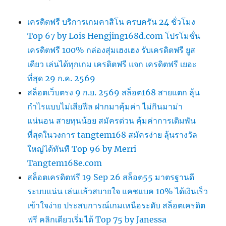
เครดิตฟรี บริการเกมคาสิโน ครบครัน 24 ชั่วโมง
Top 67 by Lois Hengjing168d.com โปรโมชั่น
เครดิตฟรี 100% กล่องสุ่มเฮงเฮง รับเครดิตฟรี ยูส
เดียว เล่นได้ทุกเกม เครดิตฟรี แจก เครดิตฟรี เยอะ
ที่สุด 29 ก.ค. 2569
สล็อตเว็บตรง 9 ก.ย. 2569 สล็อต168 สายแตก ลุ้น
กำไรแบบไม่เสียฟีล ฝากมาคุ้มค่า ไม่กินมาม่า
แน่นอน สายทุนน้อย สมัครด่วน คุ้มค่าการเดิมพัน
ที่สุดในวงการ tangtem168 สมัครง่าย ลุ้นรางวัล
ใหญ่ได้ทันที Top 96 by Merri
Tangtem168e.com
สล็อตเครดิตฟรี 19 Sep 26 สล็อต55 มาตรฐานดี
ระบบแน่น เล่นแล้วสบายใจ แคชแบค 10% ได้เงินเร็ว
เข้าใจง่าย ประสบการณ์เกมเหนือระดับ สล็อตเครดิต
ฟรี คลิกเดียวเริ่มได้ Top 75 by Janessa