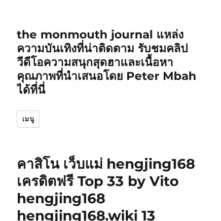
the monmouth journal แหล่ง
ความบันเทิงที่น่าติดตาม รับชมคลิป
วีดีโอความสนุกสุดฮาและเนื้อหา
คุณภาพที่นำเสนอโดย Peter Mbah
ได้ที่นี่
เมนู
คาสิโน เว็บแม่ hengjing168
เครดิตฟรี Top 33 by Vito
hengjing168
hengjing168.wiki 13