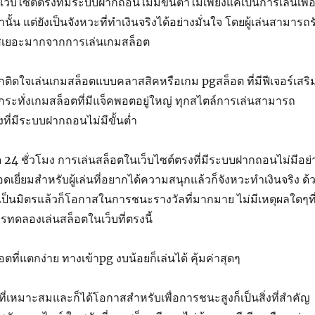
ว็บไซต์ตรงที่มีระบบฝากถอนไม่มีขั้นต่ำไม่เพียงแค่เป็นการเล่นเพื่
ั้น แต่ยังเป็นจังหวะที่ทำเงินจริงได้อย่างมั่นใจ โดยผู้เล่นสามารถร
ัสเยอะมากจากการเล่นเกมสล็อต
อกติดใจเล่นเกมสล็อตแบบคลาสสิคหรือเกม pgสล็อต ที่มีฟีเจอร์เสริ
ม้กระทั่งเกมสล็อตที่มีแจ็คพอตอยู่ใหญ่ ทุกสไตล์การเล่นสามารถ
ที่มีระบบฝากถอนไม่มีขั้นต่ำ
อด 24 ชั่วโมง การเล่นสล็อตในเว็บไซต์ตรงที่มีระบบฝากถอนไม่มีอย่
ยอดเยี่ยมสำหรับผู้เล่นที่อยากได้ความสนุกแล้วก็จังหวะทำเงินจริง ด้
่เป็นมิตรแล้วก็โอกาสในการชนะรางวัลที่มากมาย ไม่มีเหตุผลใดๆที
ดลองเล่นสล็อตในเว็บที่ตรงนี้
ตที่แตกง่าย ทางเข้าpg งบน้อยก็เล่นได้ คุ้มค่าสุดๆ
ี่เหมาะสมและก็ได้โอกาสสำหรับเพื่อการชนะสูงก็เป็นสิ่งที่สำคัญ