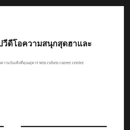
ปวีดีโอความสนุกสุดฮาและ
ับความบันเทิงที่คุณคู่ควร wm cohen career center