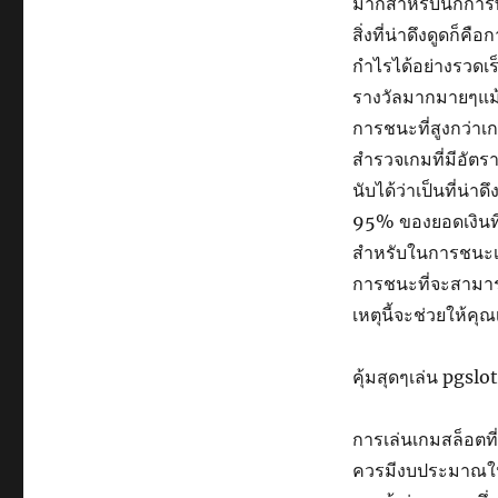
มากสำหรับนักการพน
สิ่งที่น่าดึงดูดก็
กำไรได้อย่างรวดเร็
รางวัลมากมายๆแม้ว่
การชนะที่สูงกว่า
สำรวจเกมที่มีอัตร
นับได้ว่าเป็นที่น่า
95% ของยอดเงินท
สำหรับในการชนะเพิ
การชนะที่จะสามารถช
เหตุนี้จะช่วยให้คุ
คุ้มสุดๆเล่น pgslo
การเล่นเกมสล็อตที
ควรมีงบประมาณใหญ่