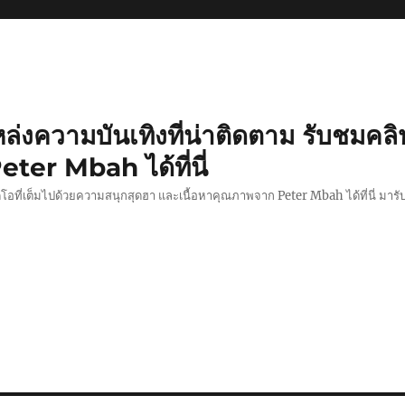
ความบันเทิงที่น่าติดตาม รับชมคลิ
ter Mbah ได้ที่นี่
ดีโอที่เต็มไปด้วยความสนุกสุดฮา และเนื้อหาคุณภาพจาก Peter Mbah ได้ที่นี่ มาร