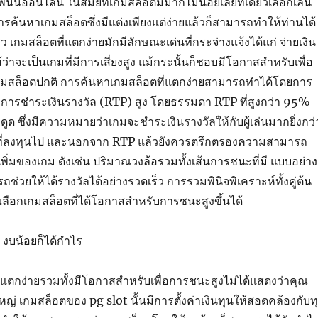
ันออนไลน์ ในสมัยที่เกมสล็อตมีมากไม่น้อยเลยทีเดียวเลือกเล่น
คือการค้นหาเกมสล็อตซึ่งมีแต่งเพียงแต่ง่ายแล้วก็สามารถทำให้ท่านได้
ว เกมสล็อตที่แตกง่ายมักมีลักษณะเด่นที่กระจ่างแจ้งได้แก่ จ่ายเงิน
าจะเป็นเกมที่มีการเสี่ยงสูง แม้กระนั้นก็ชอบมีโอกาสสำหรับเพื่อ
เกมสล็อตปกติ การค้นหาเกมสล็อตที่แตกง่ายสามารถทำได้โดยการ
าการชำระเงินรางวัล (RTP) สูง โดยธรรมดา RTP ที่สูงกว่า 95%
ดึงดูด ซึ่งมีความหมายว่าเกมจะชำระเงินรางวัลให้กับผู้เล่นมากยิ่งกว่
ี่ลงทุนไป และนอกจาก RTP แล้วยังควรตรึกตรองความสามารถ
่มของเกม ดังเช่น ปริมาณวงล้อรวมทั้งเส้นการชนะที่มี แบบอย่าง
่วยให้ได้รางวัลได้อย่างรวดเร็ว การรวมพินิจพิเคราะห์ทั้งคู่ต้น
ณเลือกเกมสล็อตที่ได้โอกาสสำหรับการชนะสูงขึ้นได้
t งบน้อยก็ได้กำไร
่แตกง่ายรวมทั้งมีโอกาสสำหรับเพื่อการชนะสูงไม่ได้แสดงว่าคุณ
 เกมสล็อตของ pg slot นั้นมีการตั้งค่าเงินทุนให้สอดคล้องกับท