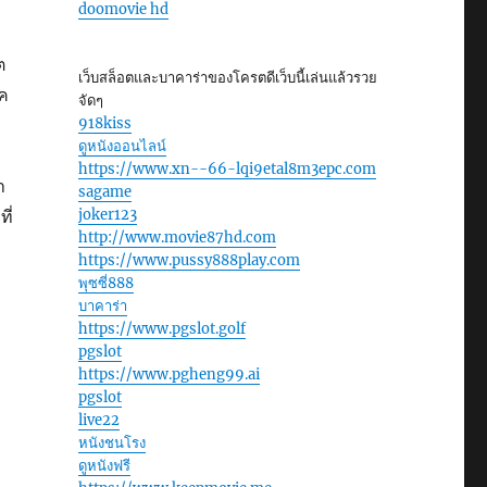
doomovie hd
ต
เว็บสล็อตและบาคาร่าของโครตดีเว็บนี้เล่นแล้วรวย
็ค
จัดๆ
918kiss
ดูหนังออนไลน์
https://www.xn--66-lqi9etal8m3epc.com
ำ
sagame
ี่
joker123
http://www.movie87hd.com
https://www.pussy888play.com
พุซซี่888
บาคาร่า
https://www.pgslot.golf
pgslot
https://www.pgheng99.ai
pgslot
live22
หนังชนโรง
ดูหนังฟรี