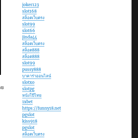
joker123
slot168
สล็อตเว็บตรง
slot99
slot66
jinda44
สล็อตเว็บตรง
สล็อต888
สล็อต888
slot99
pussy888
บาคาร่าออนไลน์
slotxo
าย
slotpg
หนังโป๊ไทย
1xbet
https://funny18.net
pgslot
kiss918
pgslot
สล็อตเว็บตรง