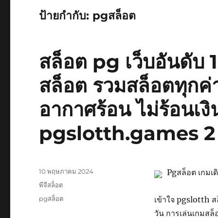
ป้ายกำกับ:
pgสล็อต
สล็อต pg เว็บอันดับ 
สล็อต รวมสล็อตทุกค่
อากาศร้อน ไม่ร้อนเง
pgslotth.games 2
เขียน
10 พฤษภาคม 2024
Pgสล็อต เกมเดิม
เมื่อ
หมวด
พีจีสล็อต
หมู่
ป้าย
pgสล็อต
เข้าใจ pgslotth สล
กำกับ
วัน การเล่นเกมสล็