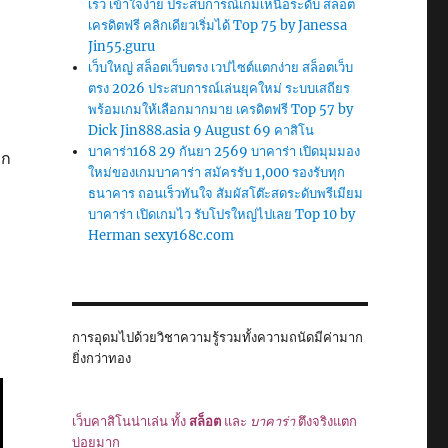
เร็ว เข้าใจง่าย ประสบการณ์เกมเหนือระดับ สล็อต
เครดิตฟรี คลิกเดียวเริ่มได้ Top 75 by Janessa
Jin55.guru
เว็บใหญ่ สล็อตเว็บตรง เวปไซต์แตกง่าย สล็อตเว็บ
ตรง 2026 ประสบการณ์เล่นยุคใหม่ ระบบเสถียร
พร้อมเกมให้เลือกมากมาย เครดิตฟรี Top 57 by
Dick Jin888.asia 9 August 69 คาสิโน
บาคาร่า168 29 กันยา 2569 บาคาร่า เปิดมุมมอง
าก
ใหม่ของเกมบาคาร่า สมัครรับ 1,000 รองรับทุก
ธนาคาร ถอนเร็วทันใจ สัมผัสโต๊ะสดระดับพรีเมียม
บาคาร่า เปิดเกมไว รับโปรใหญ่ไปเลย Top 10 by
Herman sexy168c.com
การอุดมไปด้วยวิชาความรู้รวมทั้งความถนัดมีค่ามาก
ยิ่งกว่าทอง
เว็บคาสิโนน่าเล่น ทั้ง
สล็อต
และ
บาคาร่า
ตึงจริงแตก
บ่อยมาก