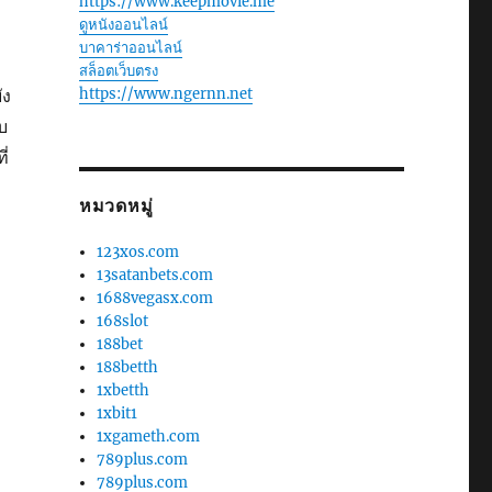
https://www.keepmovie.me
ดูหนังออนไลน์
บาคาร่าออนไลน์
สล็อตเว็บตรง
ัง
https://www.ngernn.net
็บ
ี่
หมวดหมู่
123xos.com
13satanbets.com
1688vegasx.com
168slot
188bet
188betth
1xbetth
1xbit1
1xgameth.com
789plus.com
789plus.com