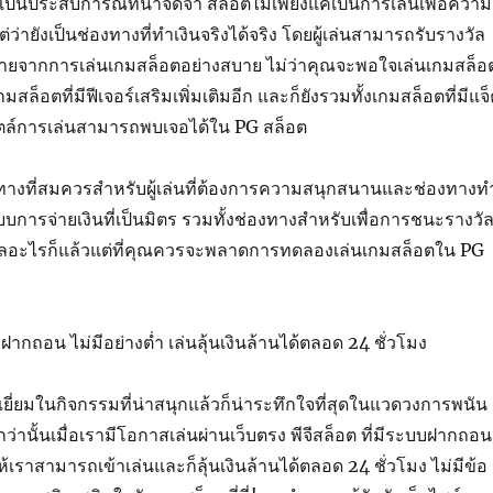
ป็นประสบการณ์ที่น่าจดจำ สล็อตไม่เพียงแค่เป็นการเล่นเพื่อความ
ต่ว่ายังเป็นช่องทางที่ทำเงินจริงได้จริง โดยผู้เล่นสามารถรับรางวัล
ายจากการเล่นเกมสล็อตอย่างสบาย ไม่ว่าคุณจะพอใจเล่นเกมสล็อ
ล็อตที่มีฟีเจอร์เสริมเพิ่มเติมอีก และก็ยังรวมทั้งเกมสล็อตที่มีแจ
ไตล์การเล่นสามารถพบเจอได้ใน PG สล็อต
ลู่ทางที่สมควรสำหรับผู้เล่นที่ต้องการความสนุกสนานและช่องทางท
ะบบการจ่ายเงินที่เป็นมิตร รวมทั้งช่องทางสำหรับเพื่อการชนะรางวัลท
ลอะไรก็แล้วแต่ที่คุณควรจะพลาดการทดลองเล่นเกมสล็อตใน PG
ฝากถอน ไม่มีอย่างต่ำ เล่นลุ้นเงินล้านได้ตลอด 24 ชั่วโมง
ี่ยมในกิจกรรมที่น่าสนุกแล้วก็น่าระทึกใจที่สุดในแวดวงการพนัน
ว่านั้นเมื่อเรามีโอกาสเล่นผ่านเว็บตรง พีจีสล็อต ที่มีระบบฝากถอน
ห้เราสามารถเข้าเล่นและก็ลุ้นเงินล้านได้ตลอด 24 ชั่วโมง ไม่มีข้อ