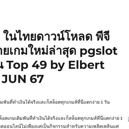
1 ในไทยดาวน์โหลด พีจี
ายเกมใหม่ล่าสุด pgslot
ิน Top 49 by Elbert
 JUN 67
พันที่ทำเงินได้จริงและก็สล็อตทุกเกมส์ที่นี่แตกง่าย 1 วัน
็อตเกมเดิมพันที่ทำเงินได้จริงและก็สล็อตทุกเกมส์ที่นี่แตกง่าย 1
อตออนไลน์ไม่เพียงแค่เป็นกิจกรรมสำหรับความเพลิดเพลินแค่