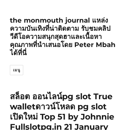
the monmouth journal แหล่ง
ความบันเทิงที่น่าติดตาม รับชมคลิป
วีดีโอความสนุกสุดฮาและเนื้อหา
คุณภาพที่นำเสนอโดย Peter Mbah
ได้ที่นี่
เมนู
สล็อต ออนไลน์pg slot True
walletดาวน์โหลด pg slot
เปิดใหม่ Top 51 by Johnnie
Fullslotpg.in 21 January