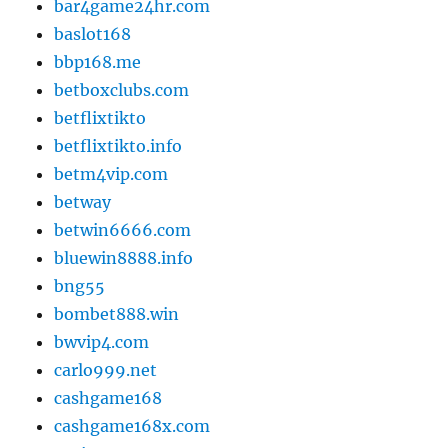
bar4game24hr.com
baslot168
bbp168.me
betboxclubs.com
betflixtikto
betflixtikto.info
betm4vip.com
betway
betwin6666.com
bluewin8888.info
bng55
bombet888.win
bwvip4.com
carlo999.net
cashgame168
cashgame168x.com