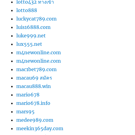
lotto432 ทางเข้า
lotto888
luckycat789.com
luis16888.com
luke999.net
lux555.net
m4newonline.com
m4newonline.com
mac1bet789.com
macau69 สมัคร
macau888.win
mario678
mario678.info
mars95
medee989.com
meekin365day.com