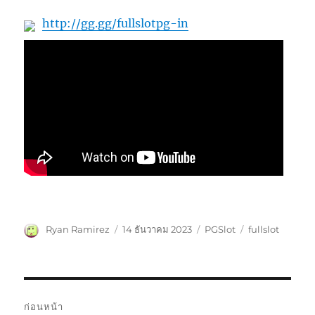
http://gg.gg/fullslotpg-in
ผู้
เขียน
หมวด
ป้าย
Ryan Ramirez
14 ธันวาคม 2023
PGSlot
fullslot
เขียน
เมื่อ
หมู่
กำกับ
แนะแนว
ก่อนหน้า