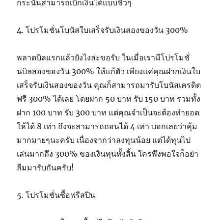
กระนั้นสามารถเบิกเงินได้แบบชิวๆ
4. โปรโมชั่นโบนัสใบเสร็จรับเงินสองของวัน 300%
พลาดบิลแรกแล้วยังไงล่ะขอรับ ในเมื่อเรามีโปรโมชั่
นบิลสองของวัน 300% ให้แก้ตัว เพียงแค่คุณฝากเงินใบ
เสร็จรับเงินสองของวัน คุณก็สามารถมารับโบนัสเครดิต
ฟรี 300% ได้เลย โดยฝาก 50 บาท รับ 150 บาท รวมทั้ง
ฝาก 100 บาท รับ 300 บาท แต่คุณจำเป็นจะต้องทำยอด
ให้ได้ 8 เท่า ถึงจะสามารถถอนได้ 4 เท่า บอกเลยว่าคุ้ม
มากมายๆนะครับ เนื่องจากว่าลงทุนน้อย แต่ได้ทุนไป
เล่นมากถึง 300% ของเงินทุนทั้งสิ้น ใครพึงพอใจก็อย่า
ลืมมารับกันครับ!
5. โปรโมชั่นซื้อฟรีสปิน