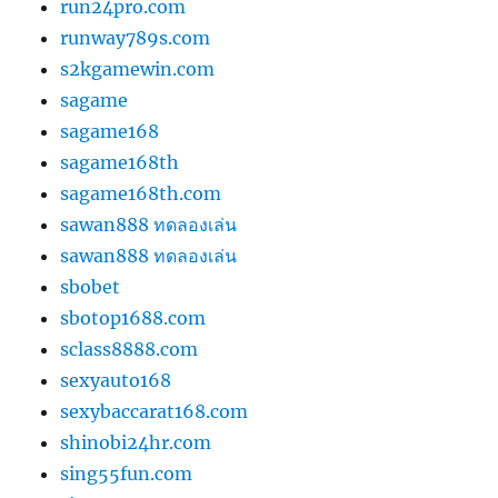
run24pro.com
runway789s.com
s2kgamewin.com
sagame
sagame168
sagame168th
sagame168th.com
sawan888 ทดลองเล่น
sawan888 ทดลองเล่น
sbobet
sbotop1688.com
sclass8888.com
sexyauto168
sexybaccarat168.com
shinobi24hr.com
sing55fun.com