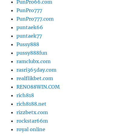
PunPro66.com
PunPro777
PunPro777.com
puntaek66
puntaek77
Pussy888
pussy888fun
ramclubx.com
rasri365day.com
realflikbet.com
RENO88WIN.COM
rich818
rich8188.net
rizzbetx.com
rockstar66m
royal online