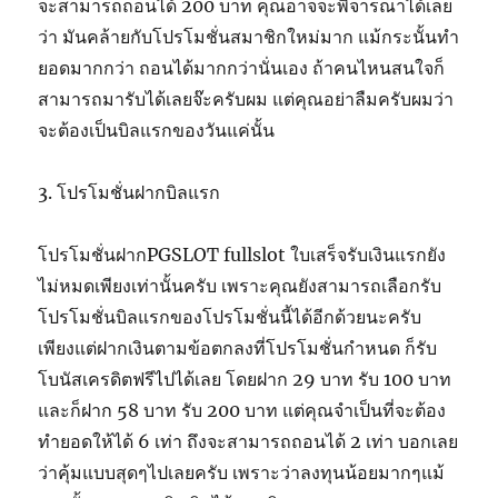
จะสามารถถอนได้ 200 บาท คุณอาจจะพิจารณาได้เลย
ว่า มันคล้ายกับโปรโมชั่นสมาชิกใหม่มาก แม้กระนั้นทำ
ยอดมากกว่า ถอนได้มากกว่านั่นเอง ถ้าคนไหนสนใจก็
สามารถมารับได้เลยจ๊ะครับผม แต่คุณอย่าลืมครับผมว่า
จะต้องเป็นบิลแรกของวันแค่นั้น
3. โปรโมชั่นฝากบิลแรก
โปรโมชั่นฝากPGSLOT fullslot ใบเสร็จรับเงินแรกยัง
ไม่หมดเพียงเท่านั้นครับ เพราะคุณยังสามารถเลือกรับ
โปรโมชั่นบิลแรกของโปรโมชั่นนี้ได้อีกด้วยนะครับ
เพียงแต่ฝากเงินตามข้อตกลงที่โปรโมชั่นกำหนด ก็รับ
โบนัสเครดิตฟรีไปได้เลย โดยฝาก 29 บาท รับ 100 บาท
และก็ฝาก 58 บาท รับ 200 บาท แต่คุณจำเป็นที่จะต้อง
ทำยอดให้ได้ 6 เท่า ถึงจะสามารถถอนได้ 2 เท่า บอกเลย
ว่าคุ้มแบบสุดๆไปเลยครับ เพราะว่าลงทุนน้อยมากๆแม้