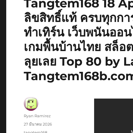
Tangtem168 18 Apr
ลิขสิทธิ์แท้ ครบทุกกา
ทำเทิร์น เว็บพนันออน
เกมพื้นบ้านไทย สล็อต
ลุยเลย Top 80 by 
Tangtem168b.co
ผู้
Ryan Ramirez
เขียน
เขียน
27 มีนาคม 2026
เมื่อ
หมวด
tangtem168