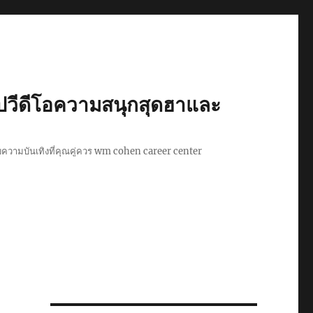
ปวีดีโอความสนุกสุดฮาและ
ับความบันเทิงที่คุณคู่ควร wm cohen career center