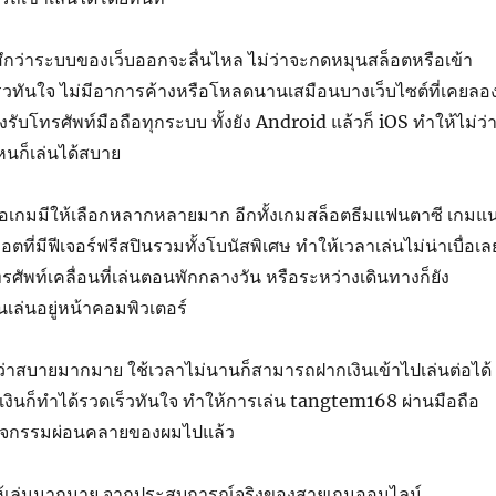
้สึกว่าระบบของเว็บออกจะลื่นไหล ไม่ว่าจะกดหมุนสล็อตหรือเข้า
เร็วทันใจ ไม่มีอาการค้างหรือโหลดนานเสมือนบางเว็บไซต์ที่เคยลอ
งรับโทรศัพท์มือถือทุกระบบ ทั้งยัง Android แล้วก็ iOS ทำให้ไม่ว่
หนก็เล่นได้สบาย
คือเกมมีให้เลือกหลากหลายมาก อีกทั้งเกมสล็อตธีมแฟนตาซี เกมแ
ตที่มีฟีเจอร์ฟรีสปินรวมทั้งโบนัสพิเศษ ทำให้เวลาเล่นไม่น่าเบื่อเล
ศัพท์เคลื่อนที่เล่นตอนพักกลางวัน หรือระหว่างเดินทางก็ยัง
เล่นอยู่หน้าคอมพิวเตอร์
่าสบายมากมาย ใช้เวลาไม่นานก็สามารถฝากเงินเข้าไปเล่นต่อได้
งินก็ทำได้รวดเร็วทันใจ ทำให้การเล่น tangtem168 ผ่านมือถือ
ในกิจกรรมผ่อนคลายของผมไปแล้ว
ให้เล่นมากมาย จากประสบการณ์จริงของสายเกมออนไลน์