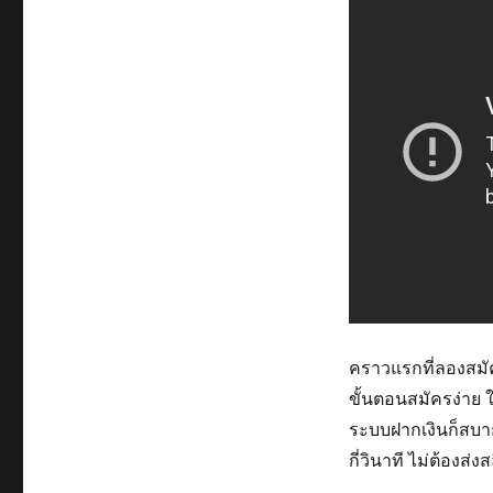
คราวแรกที่ลองสมั
ขั้นตอนสมัครง่าย ใ
ระบบฝากเงินก็สบา
กี่วินาที ไม่ต้องส