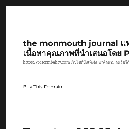
the monmouth journal แหล่ง
เนื้อหาคุณภาพที่นำเสนอโดย Pe
https://petermbahtv.com เว็บไซต์บันเทิงอันน่าติดตาม ดูคลิปวี
Buy This Domain