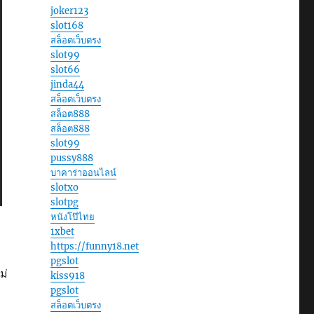
joker123
slot168
สล็อตเว็บตรง
slot99
slot66
jinda44
สล็อตเว็บตรง
สล็อต888
สล็อต888
slot99
pussy888
บาคาร่าออนไลน์
slotxo
slotpg
หนังโป๊ไทย
1xbet
https://funny18.net
pgslot
ม่
kiss918
pgslot
สล็อตเว็บตรง