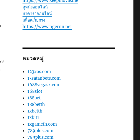
https://www.keepmovie.me
ดูหนังออนไลน์
บาคาร่าออนไลน์
สล็อตเว็บตรง
ง
https://www.ngernn.net
า
หมวดหมู่
นว
ย
123xos.com
13satanbets.com
1688vegasx.com
168slot
188bet
188betth
1xbetth
1xbit1
1xgameth.com
789plus.com
789plus.com