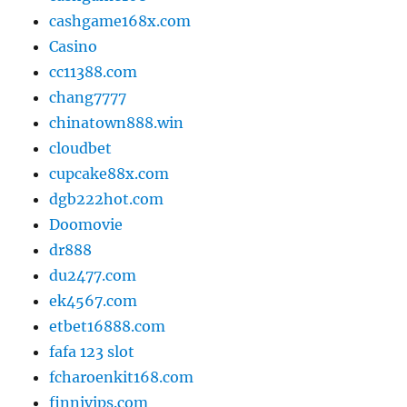
cashgame168x.com
Casino
cc11388.com
chang7777
chinatown888.win
cloudbet
cupcake88x.com
dgb222hot.com
Doomovie
dr888
du2477.com
ek4567.com
etbet16888.com
fafa 123 slot
fcharoenkit168.com
finnivips.com