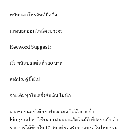
พนันบอลโทรศัพท์มือถือ
แทงบอลออนไลน์ครบวงจร
Keyword Suggest:
เริ่มพนันบอลขั้นต่ำ 10 บาท
สเต็ป 2 คู่ขึ้นไป
จ่ายเต็มทุกใบเสร็จรับเงิน ไม่หัก
ฝาก-ถอนออโต้ รองรับวอเลท ไม่มีอย่างต่ำ
kingxxxbet ใช้ระบบ ฝากถอนอัตโนมัติ ที่ปลอดภัย ทำ
รายการได้ข้างใน 10 วินาที รองรับทุกแบงค์ในไทย รวม