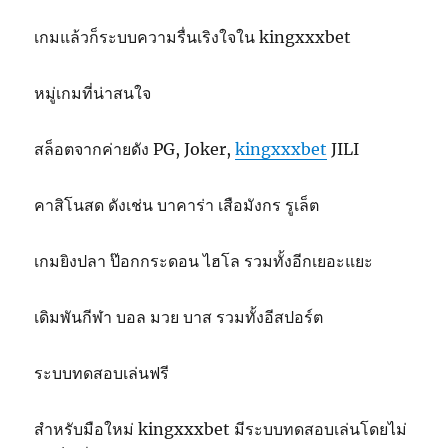
เกมแล้วก็ระบบความรื่นเริงใจใน kingxxxbet
หมู่เกมที่น่าสนใจ
สล็อตจากค่ายดัง PG, Joker,
kingxxxbet
JILI
คาสิโนสด ดังเช่น บาคาร่า เสือมังกร รูเล็ต
เกมยิงปลา ป๊อกกระดอน ไฮโล รวมทั้งอีกเยอะแยะ
เดิมพันกีฬา บอล มวย บาส รวมทั้งอีสปอร์ต
ระบบทดสอบเล่นฟรี
สำหรับมือใหม่ kingxxxbet มีระบบทดสอบเล่นโดยไม่