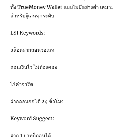
ทั้ง TrueMoney Wallet แบบไม่มีอย่างต่ำ เหมาะ
สำหรับผู้เล่นทุกระดับ
LSI Keywords:
สล็อตฝากถอนวอเลท
ถอนเงินไว ไม่ต้องคอย
ไร้ค่าจารีต
ฝากถอนออโต้ 24 ชั่วโมง
Keyword Suggest:
ฝาก 1 บาทก็ถอนได้