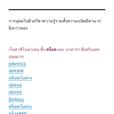
การอุดมไปด้วยวิชาความรู้รวมทั้งความถนัดมีค่ามาก
ยิ่งกว่าทอง
เว็บคาสิโนน่าเล่น ทั้ง
สล็อต
และ
บาคาร่า
ตึงจริงแตก
บ่อยมาก
joker123
slot168
สล็อตเว็บตรง
slot99
slot66
jinda44
สล็อตเว็บตรง
สล็อต888