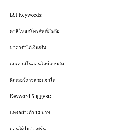
LSI Keywords:
คาสิโนสดโทรศัพท์มือถือ
บาคาร่าได้เงินจริง
เล่นคาสิโนออนไลน์แบบสด
ดีลเลอร์สาวสวยแจกไพ่
Keyword Suggest:
แทงอย่างต่ำ 10 บาท
ถอนได้ไม่ติดเทิร์น