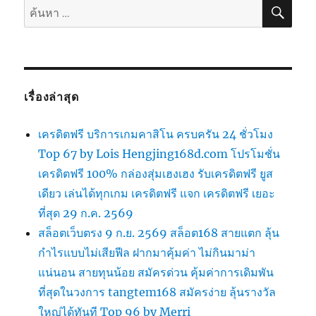
ค้นห
ค้นหา:
เรื่องล่าสุด
เครดิตฟรี บริการเกมคาสิโน ครบครัน 24 ชั่วโมง
Top 67 by Lois Hengjing168d.com โปรโมชั่น
เครดิตฟรี 100% กล่องสุ่มเฮงเฮง รับเครดิตฟรี ยูส
เดียว เล่นได้ทุกเกม เครดิตฟรี แจก เครดิตฟรี เยอะ
ที่สุด 29 ก.ค. 2569
สล็อตเว็บตรง 9 ก.ย. 2569 สล็อต168 สายแตก ลุ้น
กำไรแบบไม่เสียฟีล ฝากมาคุ้มค่า ไม่กินมาม่า
แน่นอน สายทุนน้อย สมัครด่วน คุ้มค่าการเดิมพัน
ที่สุดในวงการ tangtem168 สมัครง่าย ลุ้นรางวัล
ใหญ่ได้ทันที Top 96 by Merri