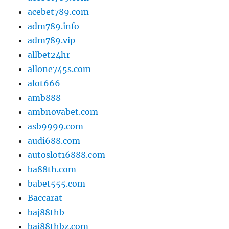
acebet789.com
adm789.info
adm789.vip
allbet24hr
allone745s.com
alot666
amb888
ambnovabet.com
asb9999.com
audi688.com
autoslot16888.com
ba88th.com
babet555.com
Baccarat
baj88thb
baj88thbz.com