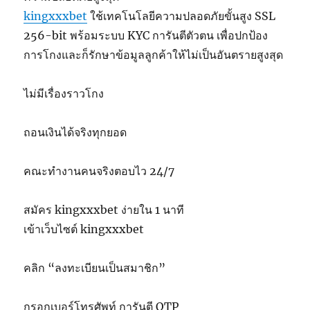
kingxxxbet
ใช้เทคโนโลยีความปลอดภัยขั้นสูง SSL
256-bit พร้อมระบบ KYC การันตีตัวตน เพื่อปกป้อง
การโกงและก็รักษาข้อมูลลูกค้าให้ไม่เป็นอันตรายสูงสุด
ไม่มีเรื่องราวโกง
ถอนเงินได้จริงทุกยอด
คณะทำงานคนจริงตอบไว 24/7
สมัคร kingxxxbet ง่ายใน 1 นาที
เข้าเว็บไซต์ kingxxxbet
คลิก “ลงทะเบียนเป็นสมาชิก”
กรอกเบอร์โทรศัพท์ การันตี OTP