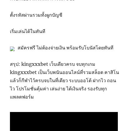
ตั้งรหัสผ่านรวมทั้งผูกบัญชี
เริ่มเล่นได้ในทันที
สมัครฟรี ไม่ต้องจ่ายเงิน พร้อมรับโบนัสโดยทันที
สรุป: kingxxxbet เว็บเดียวครบ จบทุกเกม
kingxxxbet เป็นเว็บพนันออนไลน์ที่รวมสล็อต คาสิโน
แล้วก็กีฬาไว้ครบจบในที่เดียว ระบบออโต้ ฝากไว ถอน
ไว โปรโมชั่นคุ้มค่า เล่นง่าย ได้เงินจริง รองรับทุก
แพลตฟอร์ม