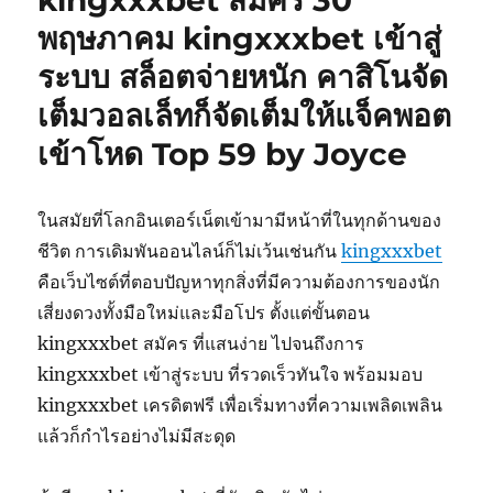
kingxxxbet สมัคร 30
พฤษภาคม kingxxxbet เข้าสู่
ระบบ สล็อตจ่ายหนัก คาสิโนจัด
เต็มวอลเล็ทก็จัดเต็มให้แจ็คพอต
เข้าโหด Top 59 by Joyce
ในสมัยที่โลกอินเตอร์เน็ตเข้ามามีหน้าที่ในทุกด้านของ
ชีวิต การเดิมพันออนไลน์ก็ไม่เว้นเช่นกัน
kingxxxbet
คือเว็บไซต์ที่ตอบปัญหาทุกสิ่งที่มีความต้องการของนัก
เสี่ยงดวงทั้งมือใหม่และมือโปร ตั้งแต่ขั้นตอน
kingxxxbet สมัคร ที่แสนง่าย ไปจนถึงการ
kingxxxbet เข้าสู่ระบบ ที่รวดเร็วทันใจ พร้อมมอบ
kingxxxbet เครดิตฟรี เพื่อเริ่มทางที่ความเพลิดเพลิน
แล้วก็กำไรอย่างไม่มีสะดุด