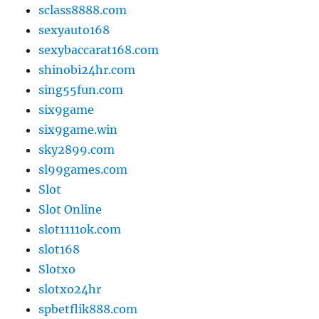
sclass8888.com
sexyauto168
sexybaccarat168.com
shinobi24hr.com
sing55fun.com
six9game
six9game.win
sky2899.com
sl99games.com
Slot
Slot Online
slot1111ok.com
slot168
Slotxo
slotxo24hr
spbetflik888.com