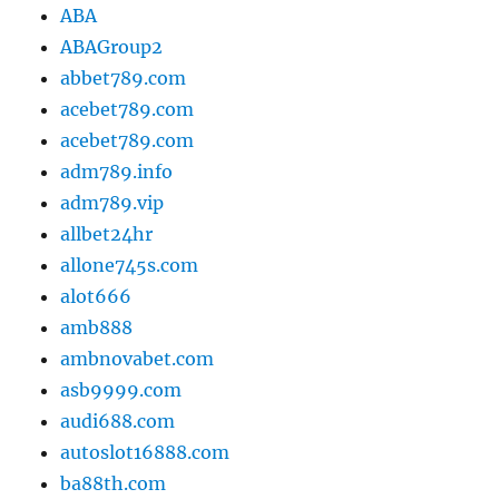
ABA
ABAGroup2
abbet789.com
acebet789.com
acebet789.com
adm789.info
adm789.vip
allbet24hr
allone745s.com
alot666
amb888
ambnovabet.com
asb9999.com
audi688.com
autoslot16888.com
ba88th.com