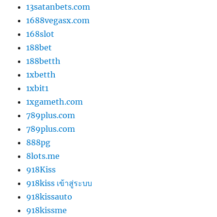
13satanbets.com
1688vegasx.com
168slot
188bet
188betth
1xbetth
1xbit1
1xgameth.com
789plus.com
789plus.com
888pg
8lots.me
918Kiss
918kiss เข้าสู่ระบบ
918kissauto
918kissme