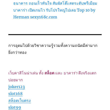
ธนาคาร ถอนเร็วทันใจ สัมผัสโต๊ะสดระดับพรีเมียม
บาคาร่า เปิดเกมไว รับโปรใหญ่ไปเลย Top 10 by
Herman sexy168c.com
การอุดมไปด้วยวิชาความรู้รวมทั้งความถนัดมีค่ามาก
ยิ่งกว่าทอง
เว็บคาสิโนน่าเล่น ทั้ง
สล็อต
และ
บาคาร่า
ตึงจริงแตก
บ่อยมาก
joker123
slot168
สล็อตเว็บตรง
slot99