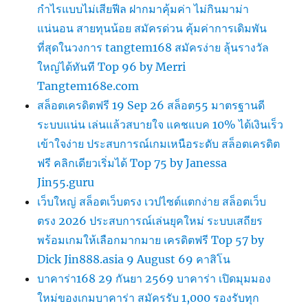
กำไรแบบไม่เสียฟีล ฝากมาคุ้มค่า ไม่กินมาม่า
แน่นอน สายทุนน้อย สมัครด่วน คุ้มค่าการเดิมพัน
ที่สุดในวงการ tangtem168 สมัครง่าย ลุ้นรางวัล
ใหญ่ได้ทันที Top 96 by Merri
Tangtem168e.com
สล็อตเครดิตฟรี 19 Sep 26 สล็อต55 มาตรฐานดี
ระบบแน่น เล่นแล้วสบายใจ แคชแบค 10% ได้เงินเร็ว
เข้าใจง่าย ประสบการณ์เกมเหนือระดับ สล็อตเครดิต
ฟรี คลิกเดียวเริ่มได้ Top 75 by Janessa
Jin55.guru
เว็บใหญ่ สล็อตเว็บตรง เวปไซต์แตกง่าย สล็อตเว็บ
ตรง 2026 ประสบการณ์เล่นยุคใหม่ ระบบเสถียร
พร้อมเกมให้เลือกมากมาย เครดิตฟรี Top 57 by
Dick Jin888.asia 9 August 69 คาสิโน
บาคาร่า168 29 กันยา 2569 บาคาร่า เปิดมุมมอง
ใหม่ของเกมบาคาร่า สมัครรับ 1,000 รองรับทุก