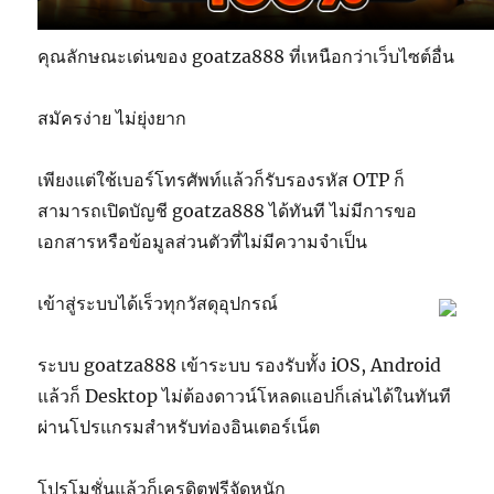
คุณลักษณะเด่นของ goatza888 ที่เหนือกว่าเว็บไซต์อื่น
สมัครง่าย ไม่ยุ่งยาก
เพียงแต่ใช้เบอร์โทรศัพท์แล้วก็รับรองรหัส OTP ก็
สามารถเปิดบัญชี goatza888 ได้ทันที ไม่มีการขอ
เอกสารหรือข้อมูลส่วนตัวที่ไม่มีความจำเป็น
เข้าสู่ระบบได้เร็วทุกวัสดุอุปกรณ์
ระบบ goatza888 เข้าระบบ รองรับทั้ง iOS, Android
แล้วก็ Desktop ไม่ต้องดาวน์โหลดแอปก็เล่นได้ในทันที
ผ่านโปรแกรมสำหรับท่องอินเตอร์เน็ต
โปรโมชั่นแล้วก็เครดิตฟรีจัดหนัก