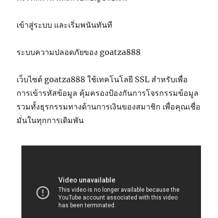
เข้าสู่ระบบ และเริ่มพนันทันที
ระบบความปลอดภัยของ goatza888
เว็บไซต์ goatza888 ใช้เทคโนโลยี SSL สำหรับเพื่อ
การเข้ารหัสข้อมูล คุ้มครองป้องกันการโจรกรรมข้อมูล
รวมทั้งธุรกรรมทางด้านการเงินของสมาชิก เพื่อคุณเชื่อ
มั่นในทุกการเดิมพัน