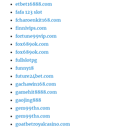
etbet16888.com
fafa 123 slot
fcharoenkit168.com
finnivips.com
fortune99vip.com
fox689ok.com
fox689ok.com
fullslotpg
funny18
future24bet.com
gachawin168.com
gamehit8888.com
gaojing888
gem99ths.com
gem99ths.com
goatbetroyalcasino.com