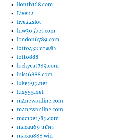
lionth168.com
Live22
live22slot
lnw365bet.com
london6789.com
lotto432 ทางเข้า
lotto888
luckycat789.com
luis16888.com
luke999.net
lux555.net
m4newonline.com
m4newonline.com
mac1bet789.com
macau69 สมัคร
macau888.win