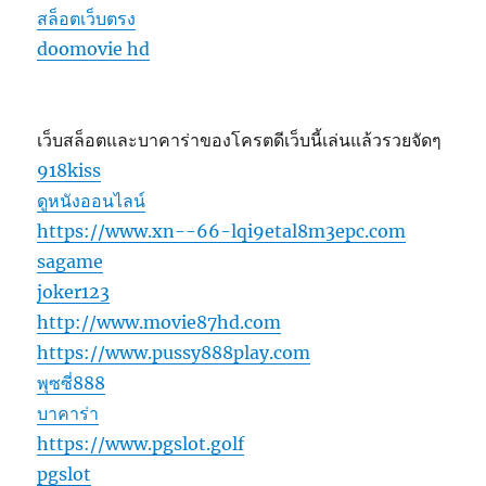
สล็อตเว็บตรง
doomovie hd
เว็บสล็อตและบาคาร่าของโครตดีเว็บนี้เล่นแล้วรวยจัดๆ
918kiss
ดูหนังออนไลน์
https://www.xn--66-lqi9etal8m3epc.com
sagame
joker123
http://www.movie87hd.com
https://www.pussy888play.com
พุซซี่888
บาคาร่า
https://www.pgslot.golf
pgslot