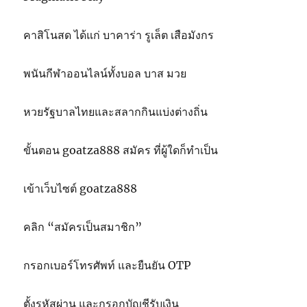
คาสิโนสด ได้แก่ บาคาร่า รูเล็ต เสือมังกร
พนันกีฬาออนไลน์ทั้งบอล บาส มวย
หวยรัฐบาลไทยและสลากกินแบ่งต่างถิ่น
ขั้นตอน goatza888 สมัคร ที่ผู้ใดก็ทำเป็น
เข้าเว็บไซต์ goatza888
คลิก “สมัครเป็นสมาชิก”
กรอกเบอร์โทรศัพท์ และยืนยัน OTP
ตั้งรหัสผ่าน และกรอกบัญชีรับเงิน