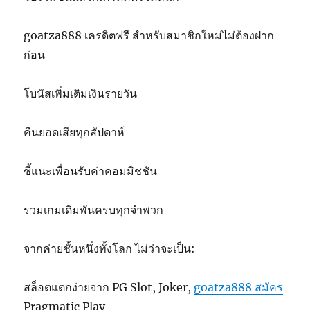
goatza888 เครดิตฟรี สำหรับสมาชิกใหม่ไม่ต้องฝาก
ก่อน
โบนัสเพิ่มเติมเงินรายวัน
คืนยอดเสียทุกสัปดาห์
ชี้แนะเพื่อนรับค่าคอมมิชชัน
รวมเกมเดิมพันครบทุกจำพวก
จากค่ายชั้นหนึ่งทั้งโลก ไม่ว่าจะเป็น:
สล็อตแตกง่ายจาก PG Slot, Joker,
goatza888 สมัคร
Pragmatic Play