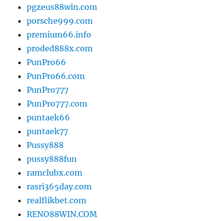
pgzeus88win.com
porsche999.com
premium66.info
proded888x.com
PunPro66
PunPro66.com
PunPro777
PunPro777.com
puntaek66
puntaek77
Pussy888
pussy888fun
ramclubx.com
rasri365day.com
realflikbet.com
RENO88WIN.COM