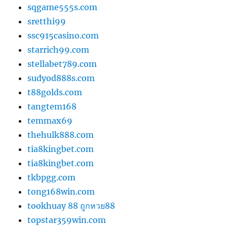
sqgame555s.com
sretthi99
ssc915casino.com
starrich99.com
stellabet789.com
sudyod888s.com
t88golds.com
tangtem168
temmax69
thehulk888.com
tia8kingbet.com
tia8kingbet.com
tkbpgg.com
tong168win.com
tookhuay 88 ถูกหวย88
topstar359win.com