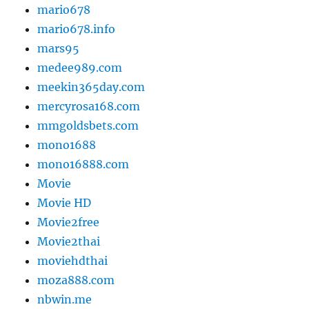
mario678
mario678.info
mars95
medee989.com
meekin365day.com
mercyrosa168.com
mmgoldsbets.com
mono1688
mono16888.com
Movie
Movie HD
Movie2free
Movie2thai
moviehdthai
moza888.com
nbwin.me