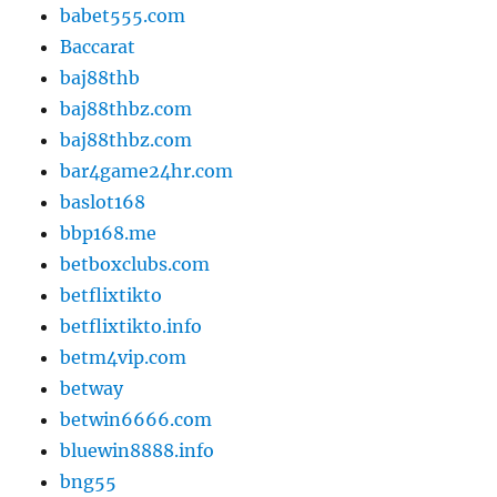
babet555.com
Baccarat
baj88thb
baj88thbz.com
baj88thbz.com
bar4game24hr.com
baslot168
bbp168.me
betboxclubs.com
betflixtikto
betflixtikto.info
betm4vip.com
betway
betwin6666.com
bluewin8888.info
bng55