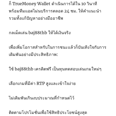
ก็ TrueMoney Wallet ดำเนินการได้ใน 10 วินาที
พร้อมทีมแอดไม่นบริการตลอด 24 ชม. ให้คำแนะนำ
รวมทั้งแก้ปัญหาอย่างมืออาชีพ
กลเม็ดเล่น baj88thb ให้ได้เงินจริง
เพื่อเพิ่มโอกาสสำหรับในการชนะแล้วก็บันเทิงใจกับการ
เดิมพันอย่างมีประสิทธิภาพ:
ใช้ baj88thb เครดิตฟรี เป็นทุนทดสอบเล่นเกมใหม่ๆ
เลือกเกมที่มีค่า RTP สูงและเข้าใจง่าย
ไม่เดิมพันเกินงบประมาณที่กำหนดไว้
ติดตามโปรโมชั่นเพื่อใช้สิทธิประโยชน์สูงสุด