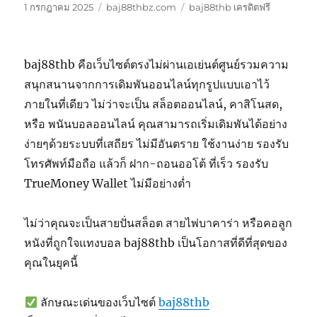
เขียน
หมวด
ป้าย
1 กรกฎาคม 2025
baj88thbz.com
baj88thb เครดิตฟรี
เมื่อ
หมู่
กำกับ
baj88thb คือเว็บไซต์ตรงไม่ผ่านเอเย่นต์ศูนย์รวมความ
สนุกสนานจากการเดิมพันออนไลน์ทุกรูปแบบเอาไว้
ภายในที่เดียว ไม่ว่าจะเป็น สล็อตออนไลน์, คาสิโนสด,
หรือ พนันบอลออนไลน์ คุณสามารถเริ่มเดิมพันได้อย่าง
ง่ายๆด้วยระบบที่เสถียร ไม่มีอันตราย ใช้งานง่าย รองรับ
โทรศัพท์มือถือ แล้วก็ ฝาก-ถอนออโต้ ที่เร็ว รองรับ
TrueMoney Wallet ไม่มีอย่างต่ำ
ไม่ว่าคุณจะเป็นสายปั่นสล็อต สายไพ่บาคาร่า หรือคอลูก
หนังที่ถูกใจแทงบอล baj88thb เป็นโอกาสที่ดีที่สุดของ
คุณในยุคนี้
ลักษณะเด่นของเว็บไซต์
baj88thb