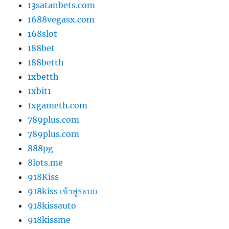
13satanbets.com
1688vegasx.com
168slot
188bet
188betth
1xbetth
1xbit1
1xgameth.com
789plus.com
789plus.com
888pg
8lots.me
918Kiss
918kiss เข้าสู่ระบบ
918kissauto
918kissme