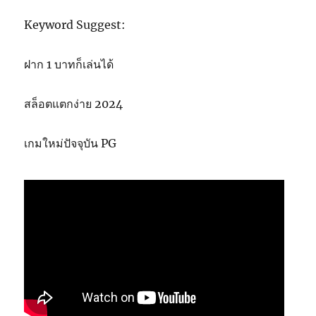
Keyword Suggest:
ฝาก 1 บาทก็เล่นได้
สล็อตแตกง่าย 2024
เกมใหม่ปัจจุบัน PG