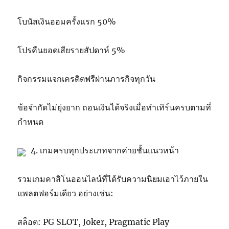
โบนัสเงินออมครั้งแรก 50%
โปรคืนยอดเสียรายสัปดาห์ 5%
กิจกรรมแจกเครดิตฟรีผ่านภารกิจทุกวัน
ข้อจำกัดไม่ยุ่งยาก ถอนเงินได้จริงเมื่อทำเทิร์นครบตามที่
กำหนด
4. เกมครบทุกประเภทจากค่ายชั้นแนวหน้า
รวมเกมคาสิโนออนไลน์ที่ได้รับความนิยมเอาไว้ภายใน
แพลตฟอร์มเดียว อย่างเช่น:
สล็อต: PG SLOT, Joker, Pragmatic Play