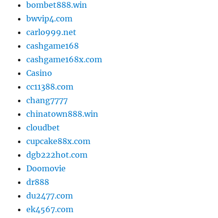
bombet888.win
bwvip4.com
carlo999.net
cashgame168
cashgame168x.com
Casino
cc11388.com
chang7777
chinatown888.win
cloudbet
cupcake88x.com
dgb222hot.com
Doomovie
dr888
du2477.com
ek4567.com