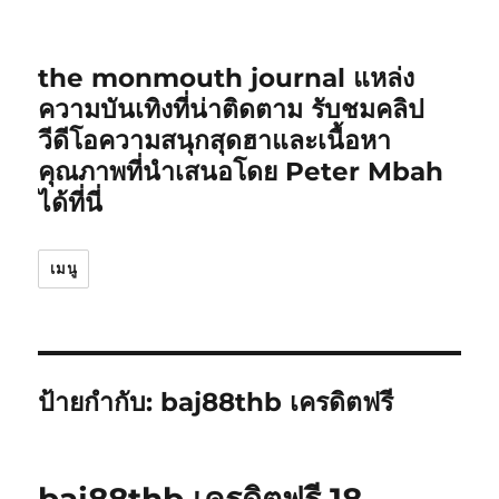
the monmouth journal แหล่ง
ความบันเทิงที่น่าติดตาม รับชมคลิป
วีดีโอความสนุกสุดฮาและเนื้อหา
คุณภาพที่นำเสนอโดย Peter Mbah
ได้ที่นี่
เมนู
ป้ายกำกับ:
baj88thb เครดิตฟรี