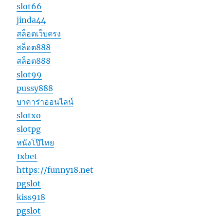
slot66
jinda44
สล็อตเว็บตรง
สล็อต888
สล็อต888
slot99
pussy888
บาคาร่าออนไลน์
slotxo
slotpg
หนังโป๊ไทย
1xbet
https://funny18.net
pgslot
kiss918
pgslot