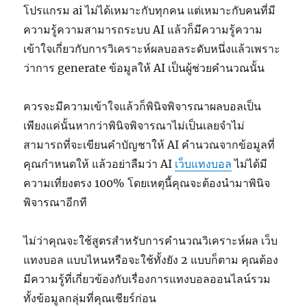
โปรแกรม ai ไม่ได้เหมาะกับทุกคน แต่เหมาะกับคนที่มี
ความรู้ความสามารถระบบ AI แล้วก็มีความรู้ความ
เข้าใจเกี่ยวกับการวิเคราะห์ผลบอลระดับหนึ่งแล้วเพราะ
ว่าการ generate ข้อมูลให้ AI เป็นผู้ช่วยคำนวณนั้น
ควรจะมีความเข้าใจแล้วก็พินิจพิจารณาผลบอลเป็น
เพียงแค่นั้นหากว่าพินิจพิจารณาไม่เป็นเลยจำไม่
สามารถที่จะเขียนคำบัญชาให้ AI คำนวณจากข้อมูลที่
คุณกำหนดให้ แล้วอย่าลืมว่า AI
เว็บแทงบอล
ไม่ได้มี
ความเที่ยงตรง 100% โดยเหตุนี้คุณจะต้องนำมาพินิจ
พิจารณาอีกที
ไม่ว่าคุณจะใช้สูตรสำหรับการคำนวณวิเคราะห์ผล เว็บ
แทงบอล แบบไหนหรือจะใช้ทั้งยัง 2 แบบก็ตาม คุณต้อง
มีความรู้ที่เกี่ยวข้องกับเรื่องการแทงบอลออนไลน์รวม
ทั้งข้อมูลกลุ่มที่คุณเชียร์ก่อน