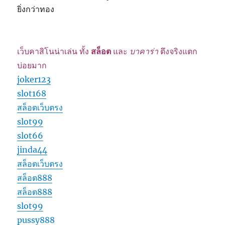
ยิ่งกว่าทอง
เว็บคาสิโนน่าเล่น ทั้ง
สล็อต
และ
บาคาร่า
ตึงจริงแตก
บ่อยมาก
joker123
slot168
สล็อตเว็บตรง
slot99
slot66
jinda44
สล็อตเว็บตรง
สล็อต888
สล็อต888
slot99
pussy888