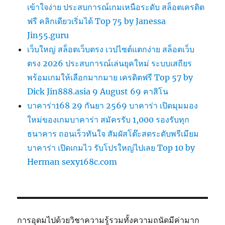
เข้าใจง่าย ประสบการณ์เกมเหนือระดับ สล็อตเครดิต
ฟรี คลิกเดียวเริ่มได้ Top 75 by Janessa
Jin55.guru
เว็บใหญ่ สล็อตเว็บตรง เวปไซต์แตกง่าย สล็อตเว็บ
ตรง 2026 ประสบการณ์เล่นยุคใหม่ ระบบเสถียร
พร้อมเกมให้เลือกมากมาย เครดิตฟรี Top 57 by
Dick Jin888.asia 9 August 69 คาสิโน
บาคาร่า168 29 กันยา 2569 บาคาร่า เปิดมุมมอง
ใหม่ของเกมบาคาร่า สมัครรับ 1,000 รองรับทุก
ธนาคาร ถอนเร็วทันใจ สัมผัสโต๊ะสดระดับพรีเมียม
บาคาร่า เปิดเกมไว รับโปรใหญ่ไปเลย Top 10 by
Herman sexy168c.com
การอุดมไปด้วยวิชาความรู้รวมทั้งความถนัดมีค่ามาก