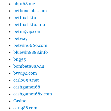
bbp168.me
betboxclubs.com
betflixtikto
betflixtikto.info
betm4vip.com
betway
betwin6666.com
bluewin8888.info
bng55
bombet888.win
bwvip4.com
carlo999.net
cashgame168
cashgame168x.com
Casino
cc11388.com