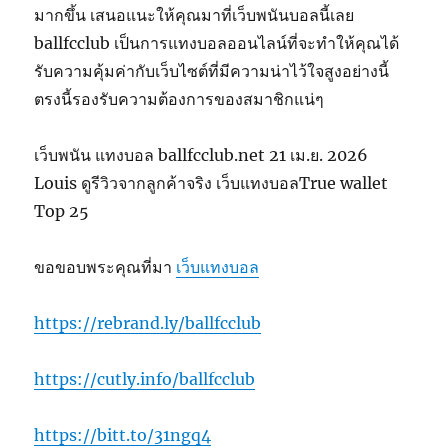
มากขึ้น เสนอแนะให้คุณมาที่เว็บพนันบอลนี้เลย
ballfcclub เป็นการแทงบอลออนไลน์ที่จะทำให้คุณได้
รับความคุ้มค่ากับเว็บไซต์ที่มีความน่าไว้ใจสูงอย่างนี้
ตรงนี้รองรับความต้องการของสมาชิกแน่ๆ
เว็บพนัน แทงบอล ballfcclub.net 21 เม.ย. 2026
Louis ดูรีวิวจากลูกค้าจริง เว็บแทงบอลTrue wallet
Top 25
ขอขอบพระคุณที่มา
เว็บแทงบอล
https://rebrand.ly/ballfcclub
https://cutly.info/ballfcclub
https://bitt.to/31ngq4