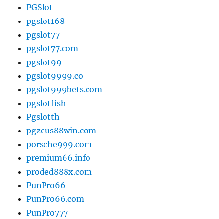
PGSlot
pgslot168
pgslot77
pgslot77.com
pgslot99
pgslot9999.co
pgslot999bets.com
pgslotfish
Pgslotth
pgzeus88win.com
porsche999.com
premium66.info
proded888x.com
PunPro66
PunPro66.com
PunPro777