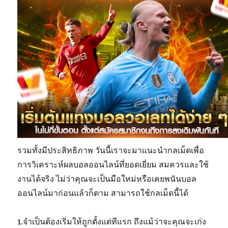
รวมทั้งมีประสิทธิภาพ วันนี้เราจะมาแนะนำกลเม็ดเพื่อ
การวิเคราะห์ผลบอลออนไลน์ที่ยอดเยี่ยม สมควรและใช้
งานได้จริง ไม่ว่าคุณจะเป็นมือใหม่หรือเคยพนันบอล
ออนไลน์มาก่อนแล้วก็ตาม สามารถใช้กลเม็ดนี้ได้
1.จำเป็นต้องเริ่มให้ถูกตั้งแต่ทีแรก ถึงแม้ว่าจะคุณจะเก่ง