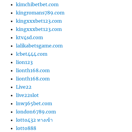
kimchibetbet.com
kingromans789.com
kingxxxbet123.com
kingxxxbet123.com
ktv4sd.com
lalikabetsgame.com
lcbet444.com
lion123
lionth168.com
lionth168.com
Live22
live22slot
lnw365bet.com
london6789.com
lotto432 ทางเข้า
lotto888