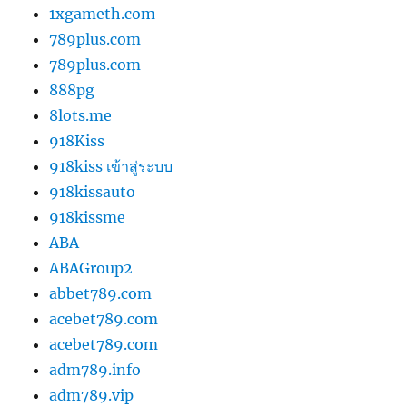
1xgameth.com
789plus.com
789plus.com
888pg
8lots.me
918Kiss
918kiss เข้าสู่ระบบ
918kissauto
918kissme
ABA
ABAGroup2
abbet789.com
acebet789.com
acebet789.com
adm789.info
adm789.vip