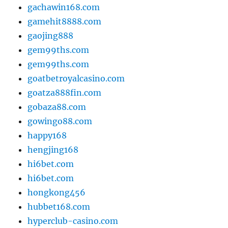
gachawin168.com
gamehit8888.com
gaojing888
gem99ths.com
gem99ths.com
goatbetroyalcasino.com
goatza888fin.com
gobaza88.com
gowingo88.com
happy168
hengjing168
hi6bet.com
hi6bet.com
hongkong456
hubbet168.com
hyperclub-casino.com