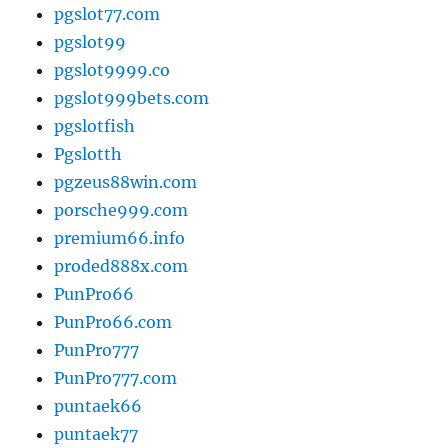
pgslot77.com
pgslot99
pgslot9999.co
pgslot999bets.com
pgslotfish
Pgslotth
pgzeus88win.com
porsche999.com
premium66.info
proded888x.com
PunPro66
PunPro66.com
PunPro777
PunPro777.com
puntaek66
puntaek77