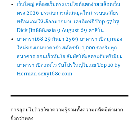
เว็บใหญ่ สล็อตเว็บตรง เวปไซต์แตกง่าย สล็อตเว็บ
ตรง 2026 ประสบการณ์เล่นยุคใหม่ ระบบเสถียร
พร้อมเกมให้เลือกมากมาย เครดิตฟรี Top 57 by
Dick Jin888.asia 9 August 69 คาสิโน
บาคาร่า168 29 กันยา 2569 บาคาร่า เปิดมุมมอง
ใหม่ของเกมบาคาร่า สมัครรับ 1,000 รองรับทุก
ธนาคาร ถอนเร็วทันใจ สัมผัสโต๊ะสดระดับพรีเมียม
บาคาร่า เปิดเกมไว รับโปรใหญ่ไปเลย Top 10 by
Herman sexy168c.com
การอุดมไปด้วยวิชาความรู้รวมทั้งความถนัดมีค่ามาก
ยิ่งกว่าทอง