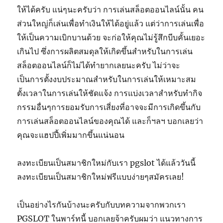
ให้ได้ครับ แน่ๆนะครับว่า การเล่นสล็อตออนไลน์นั้น คน
ส่วนใหญ่ก็เล่นเพื่อทำเงินให้ได้อยู่แล้ว แต่ว่าการเล่นเพื่อ
ให้เป็นความเบิกบานด้วย จะก่อให้คุณไม่รู้สึกบีบคั้นเยอะ
เกินไป ซึ่งการผลิตสมดุลให้เกิดขึ้นสำหรับในการเล่น
สล็อตออนไลน์ก็ไม่ได้ทำยากเลยนะครับ ไม่ว่าจะ
เป็นการตั้งงบประมาณสำหรับในการเล่นให้เหมาะสม
ตั้งเวลาในการเล่นให้ชัดแจ้ง การแบ่งเวลาสำหรับทำกิจ
กรรมอื่นๆการยอมรับการเสี่ยงที่อาจจะมีการเกิดขึ้นกับ
การเล่นสล็อตออนไลน์ของคุณได้ และก็ฯลฯ บอกเลยว่า
คุณจะแฮปปี้เพิ่มมากขึ้นแน่นอน
ลงทะเบียนเป็นสมาชิกใหม่กับเรา pgslot ได้แล้ววันนี้
ลงทะเบียนเป็นสมาชิกใหม่ฟรีแบบง่ายๆสมัครเลย!
เป็นอย่างไรกันบ้างนะครับกับบทความจากพวกเรา
PGSLOT ในพาร์ทนี้ บอกเลยจ้าครับผมว่า แนวทางการ