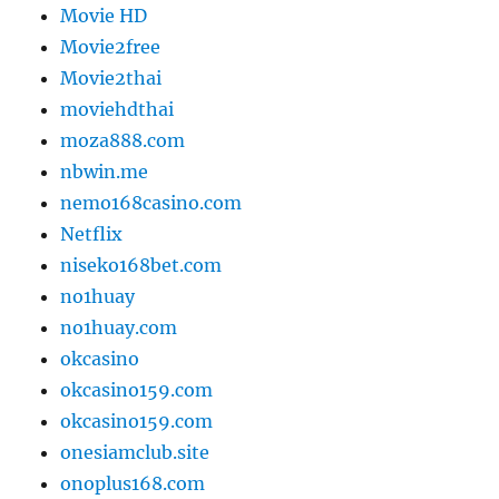
Movie HD
Movie2free
Movie2thai
moviehdthai
moza888.com
nbwin.me
nemo168casino.com
Netflix
niseko168bet.com
no1huay
no1huay.com
okcasino
okcasino159.com
okcasino159.com
onesiamclub.site
onoplus168.com