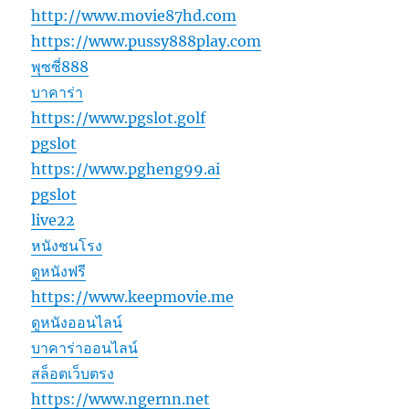
http://www.movie87hd.com
https://www.pussy888play.com
พุซซี่888
บาคาร่า
https://www.pgslot.golf
pgslot
https://www.pgheng99.ai
pgslot
live22
หนังชนโรง
ดูหนังฟรี
https://www.keepmovie.me
ดูหนังออนไลน์
บาคาร่าออนไลน์
สล็อตเว็บตรง
https://www.ngernn.net