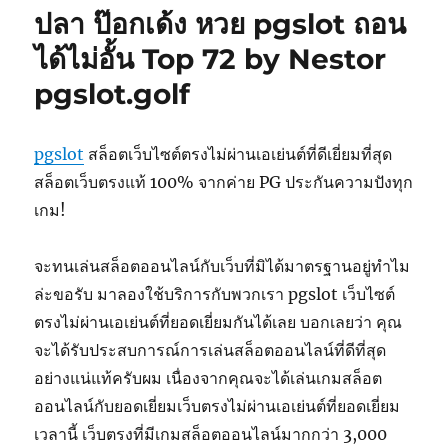
ปลา ป๊อกเด้ง หวย pgslot ถอน
ได้ไม่อั้น Top 72 by Nestor
pgslot.golf
pgslot
สล็อตเว็บไซต์ตรงไม่ผ่านเอเย่นต์ที่ดีเยี่ยมที่สุด
สล็อตเว็บตรงแท้ 100% จากค่าย PG ประกันความปังทุก
เกม!
จะทนเล่นสล็อตออนไลน์กับเว็บที่มิได้มาตรฐานอยู่ทำไม
ล่ะขอรับ มาลองใช้บริการกับพวกเรา pgslot เว็บไซต์
ตรงไม่ผ่านเอเย่นต์ที่ยอดเยี่ยมกันได้เลย บอกเลยว่า คุณ
จะได้รับประสบการณ์การเล่นสล็อตออนไลน์ที่ดีที่สุด
อย่างแน่แท้ครับผม เนื่องจากคุณจะได้เล่นเกมสล็อต
ออนไลน์กับยอดเยี่ยมเว็บตรงไม่ผ่านเอเย่นต์ที่ยอดเยี่ยม
เวลานี้ เว็บตรงที่มีเกมสล็อตออนไลน์มากกว่า 3,000