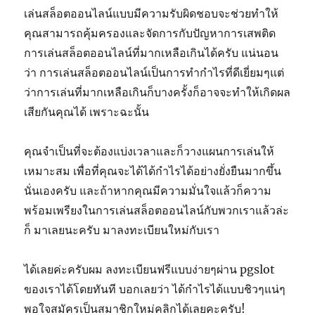
เล่นสล็อตออนไลน์แบบมีความรับผิดชอบจะช่วยทำให้
คุณสามารถคุ้มครองและจัดการกับปัญหาการเสพติด
การเล่นสล็อตออนไลน์ที่มากเหลือเกินได้ครับ แน่นอน
ว่า การเล่นสล็อตออนไลน์เป็นการทำกำไรที่ดีเยี่ยมๆแต่
ว่าการเล่นที่มากเหลือเกินก็บางครั้งก็อาจจะทำให้เกิดผล
เสียกันคุณได้ เพราะฉะนั้น
คุณจำเป็นที่จะต้องแบ่งเวลาและก็วางแผนการเล่นให้
เหมาะสม เพื่อที่คุณจะได้ได้กำไรได้อย่างยั่งยืนมากขึ้น
นั่นเองครับ และถ้าหากคุณมีความมั่นใจแล้วก็ความ
พร้อมเพรียงในการเล่นสล็อตออนไลน์กับพวกเราแล้วล่ะ
ก็ มาเลยนะครับ มาลงทะเบียนใหม่กับเรา
ได้เลยค่ะครับผม ลงทะเบียนฟรีแบบง่ายๆผ่าน pgslot
ของเราได้โดยทันที บอกเลยว่า ได้กำไรได้แบบชิวๆแน่ๆ
พอใจสมัครเป็นสมาชิกใหม่คลิกได้เลยคะครับ!