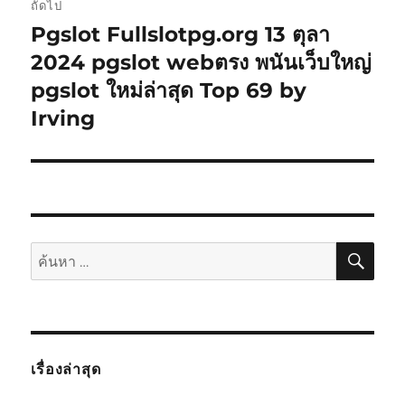
ถัดไป
Pgslot Fullslotpg.org 13 ตุลา
เรื่อง
ต่อ
2024 pgslot webตรง พนันเว็บใหญ่
ไป:
pgslot ใหม่ล่าสุด Top 69 by
Irving
ค้นห
ค้นหา:
เรื่องล่าสุด