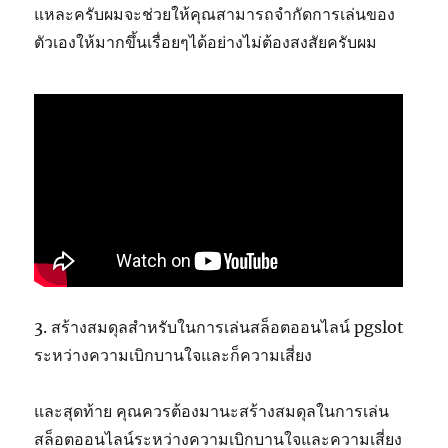
แหละครับผมจะช่วยให้คุณสามารถจำกัดการเล่นของ
ตัวเองให้มากขึ้นเรื่อยๆได้อย่างไม่ต้องสงสัยครับผม
3. สร้างสมดุลสำหรับในการเล่นสล็อตออนไลน์ pgslot
ระหว่างความเบิกบานใจและก็ความเสี่ยง
และสุดท้าย คุณควรต้องมานะสร้างสมดุลในการเล่น
สล็อตออนไลน์ระหว่างความเบิกบานใจและความเสี่ยง