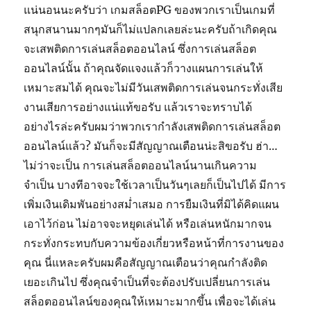
แน่นอนนะครับว่า เกมสล็อตPG ของพวกเราเป็นเกมที่
สนุกสนานมากๆมันก็ไม่แปลกเลยล่ะนะครับถ้าเกิดคุณ
จะเสพติดการเล่นสล็อตออนไลน์ ซึ่งการเล่นสล็อต
ออนไลน์นั้น ถ้าคุณจัดแจงแล้วก็วางแผนการเล่นให้
เหมาะสมได้ คุณจะไม่มีวันเสพติดการเล่นจนกระทั่งเสีย
งานเสียการอย่างแน่แท้ขอรับ แล้วเราจะทราบได้
อย่างไรล่ะครับผมว่าพวกเรากำลังเสพติดการเล่นสล็อต
ออนไลน์แล้ว? มันก็จะมีสัญญาณเตือนน่ะสิขอรับ ฮ่า…
ไม่ว่าจะเป็น การเล่นสล็อตออนไลน์นานเกินความ
จำเป็น บางทีอาจจะใช้เวลาเป็นวันๆเลยก็เป็นไปได้ มีการ
เพิ่มเงินเดิมพันอย่างสม่ำเสมอ การยืมเงินที่มิได้คิดแผน
เอาไว้ก่อน ไม่อาจจะหยุดเล่นได้ หรือเล่นหนักมากจน
กระทั่งกระทบกับความข้องเกี่ยวหรือหน้าที่การงานของ
คุณ นี่แหละครับผมคือสัญญาณเตือนว่าคุณกำลังติด
เยอะเกินไป ซึ่งคุณจำเป็นที่จะต้องปรับเปลี่ยนการเล่น
สล็อตออนไลน์ของคุณให้เหมาะมากขึ้น เพื่อจะได้เล่น