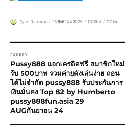
ผู้
เขียน
หมวด
ป้าย
Ryan Ramirez
25 สิงหาคม 2024
PGSlot
PGSlot
เขียน
เมื่อ
หมู่
กำกับ
แนะแนว
ก่อนหน้า
เรื่อง
Pussy888 แจกเครดิตฟรี สมาชิกใหม่
เรื่อง
ก่อน
รับ 500บาท รวมค่ายดังเล่นง่าย ถอน
หน้า:
ได้ไม่จำกัด pussy888 รับประกันการ
เงินมั่นคง Top 82 by Humberto
pussy888fun.asia 29
AUGกันยายน 24