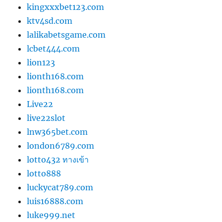
kingxxxbet123.com
ktv4sd.com
lalikabetsgame.com
lcbet444.com
lion123
lionth168.com
lionth168.com
Live22
live22slot
lnw365bet.com
london6789.com
lotto432 ทางเข้า
lotto888
luckycat789.com
luis16888.com
luke999.net