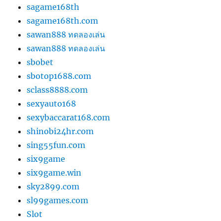
sagame168th
sagame168th.com
sawan888 ทดลองเล่น
sawan888 ทดลองเล่น
sbobet
sbotop1688.com
sclass8888.com
sexyauto168
sexybaccarat168.com
shinobi24hr.com
sing55fun.com
six9game
six9game.win
sky2899.com
sl99games.com
Slot