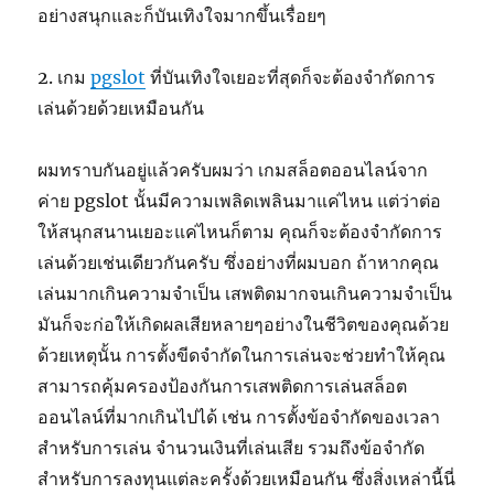
อย่างสนุกและก็บันเทิงใจมากขึ้นเรื่อยๆ
2. เกม
pgslot
ที่บันเทิงใจเยอะที่สุดก็จะต้องจำกัดการ
เล่นด้วยด้วยเหมือนกัน
ผมทราบกันอยู่แล้วครับผมว่า เกมสล็อตออนไลน์จาก
ค่าย pgslot นั้นมีความเพลิดเพลินมาแค่ไหน แต่ว่าต่อ
ให้สนุกสนานเยอะแค่ไหนก็ตาม คุณก็จะต้องจำกัดการ
เล่นด้วยเช่นเดียวกันครับ ซึ่งอย่างที่ผมบอก ถ้าหากคุณ
เล่นมากเกินความจำเป็น เสพติดมากจนเกินความจำเป็น
มันก็จะก่อให้เกิดผลเสียหลายๆอย่างในชีวิตของคุณด้วย
ด้วยเหตุนั้น การตั้งขีดจำกัดในการเล่นจะช่วยทำให้คุณ
สามารถคุ้มครองป้องกันการเสพติดการเล่นสล็อต
ออนไลน์ที่มากเกินไปได้ เช่น การตั้งข้อจำกัดของเวลา
สำหรับการเล่น จำนวนเงินที่เล่นเสีย รวมถึงข้อจำกัด
สำหรับการลงทุนแต่ละครั้งด้วยเหมือนกัน ซึ่งสิ่งเหล่านี้นี่