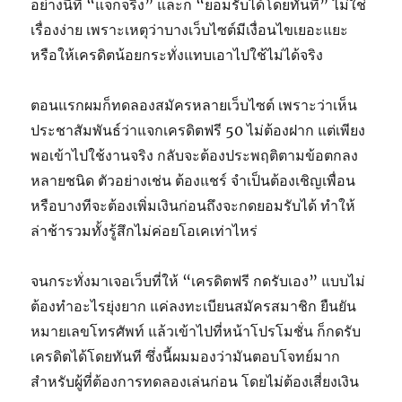
อย่างนี้ที่ “แจกจริง” และก็ “ยอมรับได้โดยทันที” ไม่ใช่
เรื่องง่าย เพราะเหตุว่าบางเว็บไซต์มีเงื่อนไขเยอะแยะ
หรือให้เครดิตน้อยกระทั่งแทบเอาไปใช้ไม่ได้จริง
ตอนแรกผมก็ทดลองสมัครหลายเว็บไซต์ เพราะว่าเห็น
ประชาสัมพันธ์ว่าแจกเครดิตฟรี 50 ไม่ต้องฝาก แต่เพียง
พอเข้าไปใช้งานจริง กลับจะต้องประพฤติตามข้อตกลง
หลายชนิด ตัวอย่างเช่น ต้องแชร์ จำเป็นต้องเชิญเพื่อน
หรือบางทีจะต้องเพิ่มเงินก่อนถึงจะกดยอมรับได้ ทำให้
ล่าช้ารวมทั้งรู้สึกไม่ค่อยโอเคเท่าไหร่
จนกระทั่งมาเจอเว็บที่ให้ “เครดิตฟรี กดรับเอง” แบบไม่
ต้องทำอะไรยุ่งยาก แค่ลงทะเบียนสมัครสมาชิก ยืนยัน
หมายเลขโทรศัพท์ แล้วเข้าไปที่หน้าโปรโมชั่น ก็กดรับ
เครดิตได้โดยทันที ซึ่งนี้ผมมองว่ามันตอบโจทย์มาก
สำหรับผู้ที่ต้องการทดลองเล่นก่อน โดยไม่ต้องเสี่ยงเงิน