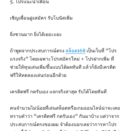
5. โปรแนะนำเพื่อน
เชิญเพื่อนฝูงสมัคร รับโบนัสเพิ่ม
ยิ่งชวนมาก ยิ่งได้เยอะแยะ
ถ้าพูดจากประสบการณ์ตรง
สล็อต168
เป็นเว็บที่ “โปร
แรงจริง” โดยเฉพาะโปรสมัครใหม่ + โปรฝากเพิ่ม ที่
ช่วยให้ทุนเล่นเพิ่มขึ้นแบบได้ผลทันที แล้วก็ยังมีเครดิต
ฟรีให้ทดลองเล่นก่อนอีกด้วย
เครดิตฟรี กดรับเอง แจกจริงล่าสุด รับได้โดยทันที
คนจำนวนไม่น้อยที่เล่นสล็อตหรือเกมออนไลน์น่าจะเคย
ทราบคำว่า “เครดิตฟรี กดรับเอง” กันมาบ้าง แต่ว่าจาก
ประสบการณ์ตรงของผม จำต้องบอกเลยว่าการหาโปร