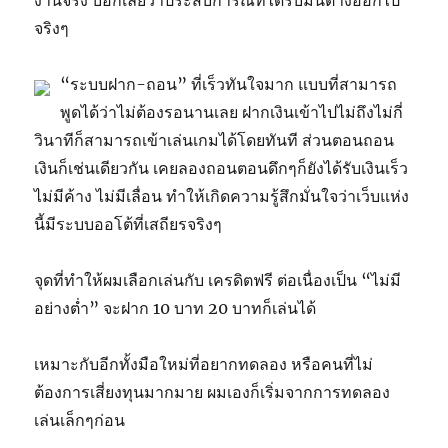
งานจริง บอกเลยว่าประสบการณ์ที่ได้รับมันต่างออกไป
จริงๆ
“ระบบฝาก-ถอน” ที่เร็วทันใจมาก แบบที่สามารถ
พูดได้ว่าไม่ต้องรอนานเลย ฝากเงินเข้าไปไม่ถึงไม่กี่
วินาทีก็สามารถเข้าเล่นเกมได้โดยทันที ส่วนตอนถอน
เงินก็เช่นเดียวกัน เคยลองถอนตอนดึกๆก็ยังได้รับเงินเร็ว
ไม่มีค้าง ไม่มีเลื่อน ทำให้เกิดความรู้สึกมั่นใจว่าเว็บแห่ง
นี้มีระบบออโต้ที่เสถียรจริงๆ
จุดที่ทำให้ผมเลือกเล่นกับ เครดิตฟรี ต่อเนื่องเป็น “ไม่มี
อย่างต่ำ” จะฝาก 10 บาท 20 บาทก็เล่นได้
เหมาะกับอีกทั้งมือใหม่ที่อยากทดลอง หรือคนที่ไม่
ต้องการเสี่ยงทุนมากมาย ผมเองก็เริ่มจากการทดลอง
เล่นเล็กๆก่อน