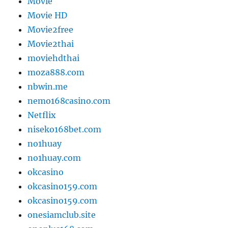
Movie
Movie HD
Movie2free
Movie2thai
moviehdthai
moza888.com
nbwin.me
nemo168casino.com
Netflix
niseko168bet.com
no1huay
no1huay.com
okcasino
okcasino159.com
okcasino159.com
onesiamclub.site