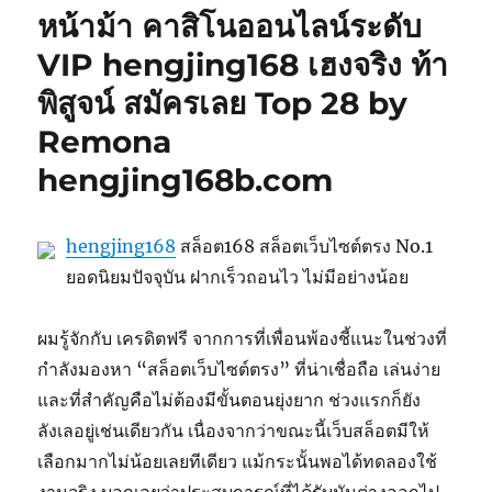
หน้าม้า คาสิโนออนไลน์ระดับ
VIP hengjing168 เฮงจริง ท้า
พิสูจน์ สมัครเลย Top 28 by
Remona
hengjing168b.com
hengjing168
สล็อต168 สล็อตเว็บไซต์ตรง No.1
ยอดนิยมปัจจุบัน ฝากเร็วถอนไว ไม่มีอย่างน้อย
ผมรู้จักกับ เครดิตฟรี จากการที่เพื่อนพ้องชี้แนะในช่วงที่
กำลังมองหา “สล็อตเว็บไซต์ตรง” ที่น่าเชื่อถือ เล่นง่าย
และที่สำคัญคือไม่ต้องมีขั้นตอนยุ่งยาก ช่วงแรกก็ยัง
ลังเลอยู่เช่นเดียวกัน เนื่องจากว่าขณะนี้เว็บสล็อตมีให้
เลือกมากไม่น้อยเลยทีเดียว แม้กระนั้นพอได้ทดลองใช้