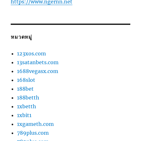
https://www.ngernn.net
หมวดหมู่
123xos.com
13satanbets.com
1688vegasx.com
168slot
188bet
188betth
1xbetth
1xbit1
1xgameth.com
789plus.com