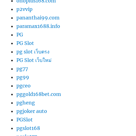
onoplus168.com
p2vvip
pananthai99.com
paramax1688.info
PG
PG Slot
pg slot เว็บตรง
PG Slot เว็บใหม่
pg77
pg99
pgceo
pggold168bet.com
pgheng
pgjoker auto
PGSlot
pgslot168