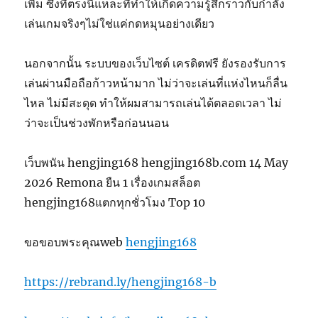
เพิ่ม ซึ่งที่ตรงนี้แหละที่ทำให้เกิดความรู้สึกราวกับกำลัง
เล่นเกมจริงๆไม่ใช่แค่กดหมุนอย่างเดียว
นอกจากนั้น ระบบของเว็บไซต์ เครดิตฟรี ยังรองรับการ
เล่นผ่านมือถือก้าวหน้ามาก ไม่ว่าจะเล่นที่แห่งไหนก็ลื่น
ไหล ไม่มีสะดุด ทำให้ผมสามารถเล่นได้ตลอดเวลา ไม่
ว่าจะเป็นช่วงพักหรือก่อนนอน
เว็บพนัน hengjing168 hengjing168b.com 14 May
2026 Remona ยืน 1 เรื่องเกมสล็อต
hengjing168แตกทุกชั่วโมง Top 10
ขอขอบพระคุณweb
hengjing168
https://rebrand.ly/hengjing168-b