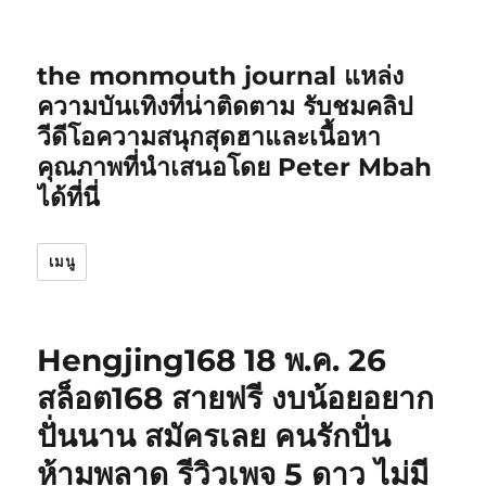
the monmouth journal แหล่ง
ความบันเทิงที่น่าติดตาม รับชมคลิป
วีดีโอความสนุกสุดฮาและเนื้อหา
คุณภาพที่นำเสนอโดย Peter Mbah
ได้ที่นี่
เมนู
Hengjing168 18 พ.ค. 26
สล็อต168 สายฟรี งบน้อยอยาก
ปั่นนาน สมัครเลย คนรักปั่น
ห้ามพลาด รีวิวเพจ 5 ดาว ไม่มี