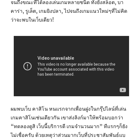
จนถึงขณะที่ได้ลองเล่นเกมหลายชนิด ทั้งยังสล็อต, บา
คาร่า, รูเล็ต, เกมยิงปลา, ไปจนถึงเกมแนวใหม่ๆที่ไม่คิด
ว่าจะพบในเว็บเดียว!
ผมพบเว็บ คาสิโน หนแรกจากเพื่อนฝูงในกรุ๊ปไลน์ที่เล่น
เกมคาสิโนเช่นเดียวกัน เขาส่งลิงก์มาให้พร้อมบอกว่า
“ทดลองดูสิ เว็บนี้บริการดี เกมจำนวนมาก” ทีแรกๆก็ยัง
ไม่เชื่อครับ ด้วยเหตุว่าส่วนมากเว็บที่ประชาสัมพันธ์แบ