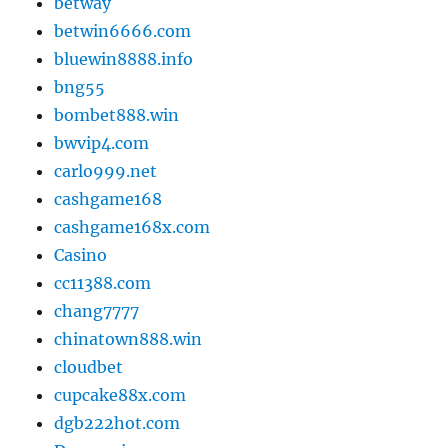
betway
betwin6666.com
bluewin8888.info
bng55
bombet888.win
bwvip4.com
carlo999.net
cashgame168
cashgame168x.com
Casino
cc11388.com
chang7777
chinatown888.win
cloudbet
cupcake88x.com
dgb222hot.com