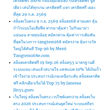
เครดิตฟรี 100% กล่องสุ่มเฮงเฮง รับเครดิตฟรี ยูส
เดียว เล่นได้ทุกเกม เครดิตฟรี แจก เครดิตฟรี เยอะ
ที่สุด 29 ก.ค. 2569
สล็อตเว็บตรง 9 ก.ย. 2569 สล็อต168 สายแตก ลุ้น
กำไรแบบไม่เสียฟีล ฝากมาคุ้มค่า ไม่กินมาม่า
แน่นอน สายทุนน้อย สมัครด่วน คุ้มค่าการเดิมพัน
ที่สุดในวงการ tangtem168 สมัครง่าย ลุ้นรางวัล
ใหญ่ได้ทันที Top 96 by Merri
Tangtem168e.com
สล็อตเครดิตฟรี 19 Sep 26 สล็อต55 มาตรฐานดี
ระบบแน่น เล่นแล้วสบายใจ แคชแบค 10% ได้เงินเร็ว
เข้าใจง่าย ประสบการณ์เกมเหนือระดับ สล็อตเครดิต
ฟรี คลิกเดียวเริ่มได้ Top 75 by Janessa
Jin55.guru
เว็บใหญ่ สล็อตเว็บตรง เวปไซต์แตกง่าย สล็อตเว็บ
ตรง 2026 ประสบการณ์เล่นยุคใหม่ ระบบเสถียร