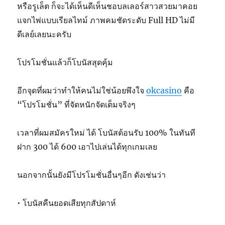
หรือรูเล็ต ก็จะได้เห็นดีเห็นชอบลเลอร์สาวสวยมาคอย
แจกไพ่แบบเรียลไทม์ ภาพคมชัดระดับ Full HD ไม่มี
ดีเลย์เลยนะครับ
โปรโมชั่นแล้วก็โบนัสสุดคุ้ม
อีกจุดที่ผมว่าทำให้คนไม่ใช่น้อยพึงใจ
okcasino
คือ
“โปรโมชั่น” ที่จัดหนักจัดเต็มจริงๆ
เวลาที่ผมสมัครใหม่ ได้ โบนัสต้อนรับ 100% ในทันที
ฝาก 300 ได้ 600 เอาไปเล่นได้ทุกเกมเลย
นอกจากนั้นยังมีโปรโมชั่นอื่นๆอีก ดังเช่นว่า
• โบนัสคืนยอดเสียทุกสัปดาห์