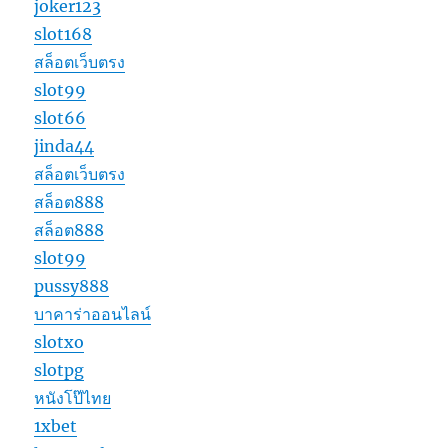
joker123
slot168
สล็อตเว็บตรง
slot99
slot66
jinda44
สล็อตเว็บตรง
สล็อต888
สล็อต888
slot99
pussy888
บาคาร่าออนไลน์
slotxo
slotpg
หนังโป๊ไทย
1xbet