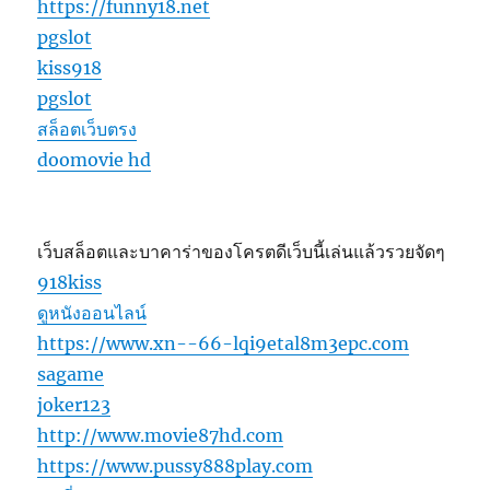
https://funny18.net
pgslot
kiss918
pgslot
สล็อตเว็บตรง
doomovie hd
เว็บสล็อตและบาคาร่าของโครตดีเว็บนี้เล่นแล้วรวยจัดๆ
918kiss
ดูหนังออนไลน์
https://www.xn--66-lqi9etal8m3epc.com
sagame
joker123
http://www.movie87hd.com
https://www.pussy888play.com