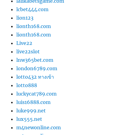
lalikabetsgame.com
lcbet444.com
lion123
lionth168.com
lionth168.com
Live22
live22slot
lnw365bet.com
london6789.com
lotto432 ทางเข้า
lotto888
luckycat789.com
luis16888.com
luke999.net
lux555.net
m4newonline.com