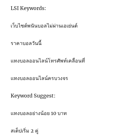
LSI Keywords:
เว็บไซต์พนันบอลไม่ผ่านเอเย่นต์
ราคาบอลวันนี้
แทงบอลออนไลน์โทรศัพท์เคลื่อนที่
แทงบอลออนไลน์ครบวงจร
Keyword Suggest:
แทงบอลอย่างน้อย 10 บาท
สเต็ปเริ่ม 2 คู่