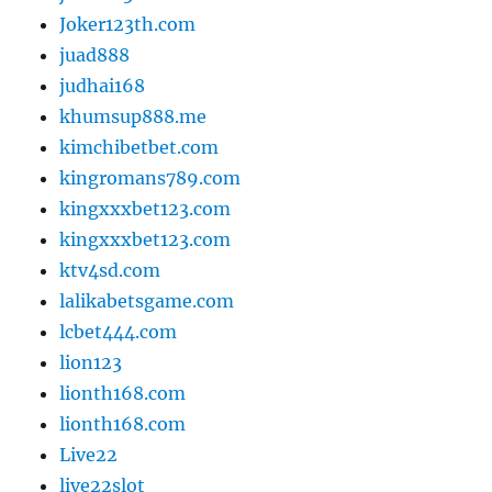
Joker123th.com
juad888
judhai168
khumsup888.me
kimchibetbet.com
kingromans789.com
kingxxxbet123.com
kingxxxbet123.com
ktv4sd.com
lalikabetsgame.com
lcbet444.com
lion123
lionth168.com
lionth168.com
Live22
live22slot