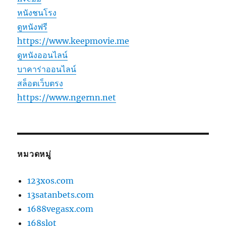
หนังชนโรง
ดูหนังฟรี
https://www.keepmovie.me
ดูหนังออนไลน์
บาคาร่าออนไลน์
สล็อตเว็บตรง
https://www.ngernn.net
หมวดหมู่
123xos.com
13satanbets.com
1688vegasx.com
168slot