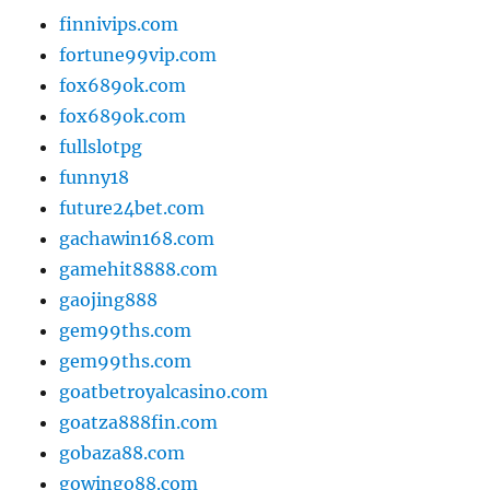
finnivips.com
fortune99vip.com
fox689ok.com
fox689ok.com
fullslotpg
funny18
future24bet.com
gachawin168.com
gamehit8888.com
gaojing888
gem99ths.com
gem99ths.com
goatbetroyalcasino.com
goatza888fin.com
gobaza88.com
gowingo88.com