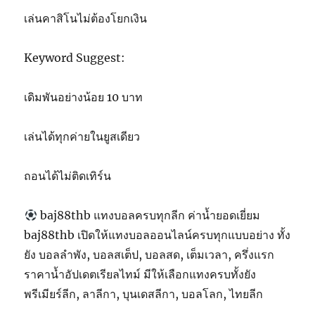
เล่นคาสิโนไม่ต้องโยกเงิน
Keyword Suggest:
เดิมพันอย่างน้อย 10 บาท
เล่นได้ทุกค่ายในยูสเดียว
ถอนได้ไม่ติดเทิร์น
baj88thb แทงบอลครบทุกลีก ค่าน้ำยอดเยี่ยม
baj88thb เปิดให้แทงบอลออนไลน์ครบทุกแบบอย่าง ทั้ง
ยัง บอลลำพัง, บอลสเต็ป, บอลสด, เต็มเวลา, ครึ่งแรก
ราคาน้ำอัปเดตเรียลไทม์ มีให้เลือกแทงครบทั้งยัง
พรีเมียร์ลีก, ลาลีกา, บุนเดสลีกา, บอลโลก, ไทยลีก