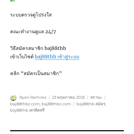
ระบบตรวจดูโปร่งใส
คณะทำงานดูแล 24/7
วิธีสมัครสมาชิก baj88thb
เข้าเว็บไซต์
baj88thb เข้าสู่ระบบ
คลิก “สมัครเป็นสมาชิก”
ผู้
เขียน
รูป
หมวด
Ryan Ramirez
23 พฤษภาคม 2025
สถานะ
เขียน
เมื่อ
แบบ
หมู่
ป้าย
baj88thbz.com
,
baj88thbz.com
baj88thb สมัคร
,
เรื่อง
กำกับ
baj88thb เครดิตฟรี