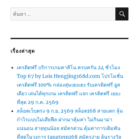
ค้นห
ค้นหา:
เรื่องล่าสุด
เครดิตฟรี บริการเกมคาสิโน ครบครัน 24 ชั่วโมง
Top 67 by Lois Hengjing168d.com โปรโมชั่น
เครดิตฟรี 100% กล่องสุ่มเฮงเฮง รับเครดิตฟรี ยูส
เดียว เล่นได้ทุกเกม เครดิตฟรี แจก เครดิตฟรี เยอะ
ที่สุด 29 ก.ค. 2569
สล็อตเว็บตรง 9 ก.ย. 2569 สล็อต168 สายแตก ลุ้น
กำไรแบบไม่เสียฟีล ฝากมาคุ้มค่า ไม่กินมาม่า
แน่นอน สายทุนน้อย สมัครด่วน คุ้มค่าการเดิมพัน
ที่สุดในวงการ tangtem168 สมัครง่าย ลุ้นรางวัล