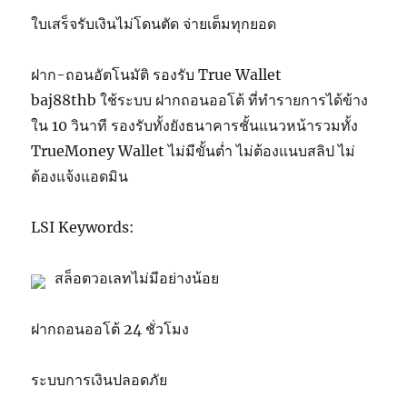
ใบเสร็จรับเงินไม่โดนตัด จ่ายเต็มทุกยอด
ฝาก-ถอนอัตโนมัติ รองรับ True Wallet
baj88thb ใช้ระบบ ฝากถอนออโต้ ที่ทำรายการได้ข้าง
ใน 10 วินาที รองรับทั้งยังธนาคารชั้นแนวหน้ารวมทั้ง
TrueMoney Wallet ไม่มีขั้นต่ำ ไม่ต้องแนบสลิป ไม่
ต้องแจ้งแอดมิน
LSI Keywords:
สล็อตวอเลทไม่มีอย่างน้อย
ฝากถอนออโต้ 24 ชั่วโมง
ระบบการเงินปลอดภัย