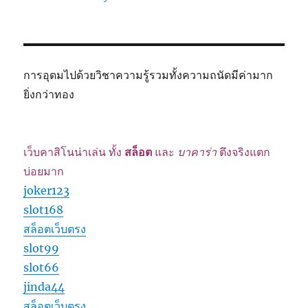
การอุดมไปด้วยวิชาความรู้รวมทั้งความถนัดมีค่ามาก
ยิ่งกว่าทอง
เว็บคาสิโนน่าเล่น ทั้ง
สล็อต
และ
บาคาร่า
ตึงจริงแตก
บ่อยมาก
joker123
slot168
สล็อตเว็บตรง
slot99
slot66
jinda44
สล็อตเว็บตรง