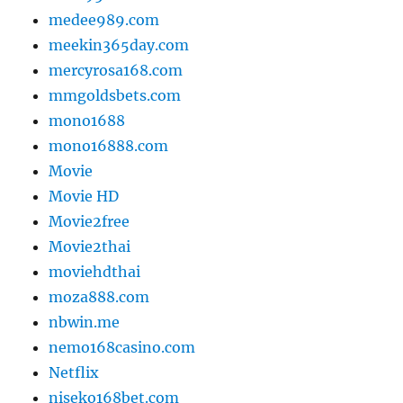
medee989.com
meekin365day.com
mercyrosa168.com
mmgoldsbets.com
mono1688
mono16888.com
Movie
Movie HD
Movie2free
Movie2thai
moviehdthai
moza888.com
nbwin.me
nemo168casino.com
Netflix
niseko168bet.com