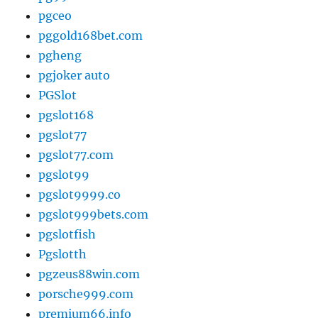
pgceo
pggold168bet.com
pgheng
pgjoker auto
PGSlot
pgslot168
pgslot77
pgslot77.com
pgslot99
pgslot9999.co
pgslot999bets.com
pgslotfish
Pgslotth
pgzeus88win.com
porsche999.com
premium66.info