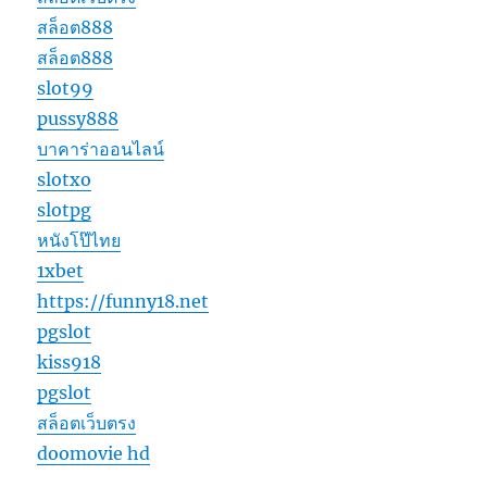
สล็อต888
สล็อต888
slot99
pussy888
บาคาร่าออนไลน์
slotxo
slotpg
หนังโป๊ไทย
1xbet
https://funny18.net
pgslot
kiss918
pgslot
สล็อตเว็บตรง
doomovie hd