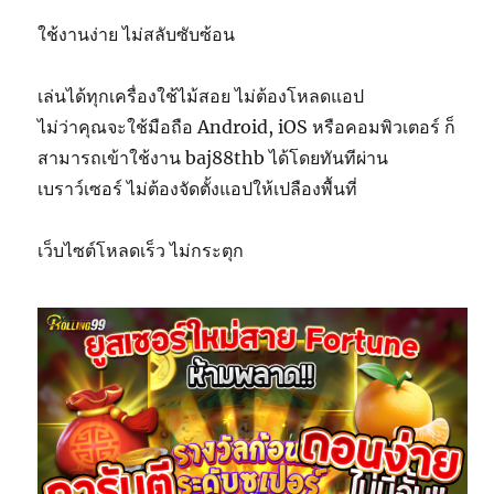
ใช้งานง่าย ไม่สลับซับซ้อน
เล่นได้ทุกเครื่องใช้ไม้สอย ไม่ต้องโหลดแอป
ไม่ว่าคุณจะใช้มือถือ Android, iOS หรือคอมพิวเตอร์ ก็
สามารถเข้าใช้งาน baj88thb ได้โดยทันทีผ่าน
เบราว์เซอร์ ไม่ต้องจัดตั้งแอปให้เปลืองพื้นที่
เว็บไซต์โหลดเร็ว ไม่กระตุก