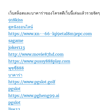
เว็บสล็อตและบาคาร่าของโครตดีเว็บนี้เล่นแล้วรวยจัดๆ
918kiss
ดูหนังออนไลน์
https://www.xn--66-lqi9etal8m3epc.com
sagame
joker123
http://www.movie87hd.com
https://www.pussy888play.com
พุซซี่888
บาคาร่า
https://www.pgslot.golf
pgslot
https://www.pgheng99.ai
pgslot
live22