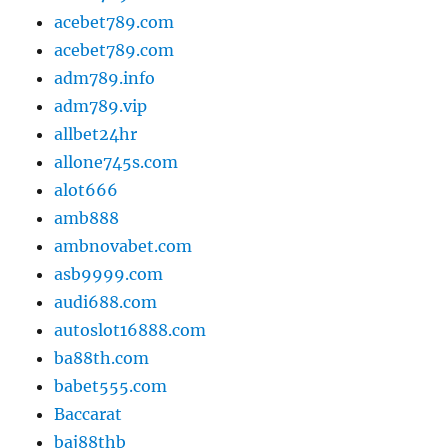
acebet789.com
acebet789.com
adm789.info
adm789.vip
allbet24hr
allone745s.com
alot666
amb888
ambnovabet.com
asb9999.com
audi688.com
autoslot16888.com
ba88th.com
babet555.com
Baccarat
baj88thb