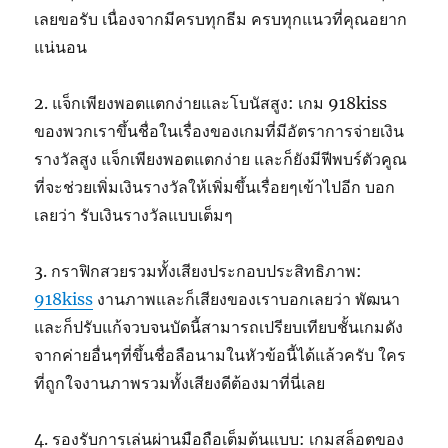
เลยขอรับ เนื่องจากมีครบทุกธีม ครบทุกแนวที่คุณอยาก
แน่นอน
2. แจ็กเพียงพอตแตกง่ายและโบนัสสูง: เกม 918kiss
ของพวกเราขึ้นชื่อในเรื่องของเกมที่มีอัตราการจ่ายเงิน
รางวัลสูง แจ็กเพียงพอตแตกง่าย และก็ยังมีฟีพบร์ตัวคูณ
ที่จะช่วยเพิ่มเงินรางวัลให้เพิ่มขึ้นเรื่อยๆเข้าไปอีก บอก
เลยว่า รับเงินรางวัลแบบเต็มๆ
3. กราฟิกสวยรวมทั้งเสียงประกอบประสิทธิภาพ:
918kiss
งานภาพและก็เสียงของเราบอกเลยว่า พัฒนา
และก็ปรับแก้จวบจนบัดนี้สามารถเปรียบเทียบชั้นเกมดัง
จากค่ายอื่นๆที่ขึ้นชื่อลือนามในหัวข้อนี้ได้แล้วครับ ใคร
ที่ถูกใจงานภาพรวมทั้งเสียงดีต้องมาที่นี่เลย
4. รองรับการเล่นผ่านมือถือเต็มต้นแบบ: เกมสล็อตของ