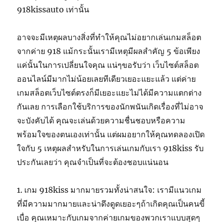
918kissauto เท่านั้น
อาจจะมีเหตุผลบางสิ่งที่ทำให้คุณไม่อยากเล่นเกมสล็อต
จากค่าย 918 แม้กระนั้นเรามีเหตุมีผลสำคัญ 5 ข้อเพียง
แค่นั้นในการเปลี่ยนใจคุณ แน่ๆขอรับว่า เว็บไซต์สล็อต
ออนไลน์มีมากไม่น้อยเลยทีเดียวเยอะแยะแล้ว แต่ค่าย
เกมสล็อตเว็บไซต์ตรงก็มีเยอะแยะไม่ได้มีความแตกต่าง
กันเลย การเลือกใช้บริการของนักพนันเกิดเรื่องที่ไม่อาจ
จะบังคับได้ คุณจะเล่นด้วยความชื่นชอบหรือความ
พร้อมใจของตนเองเท่านั้น แต่ผมอยากให้คุณทดลองเปิด
ใจกับ 5 เหตุผลสำหรับในการเล่นเกมกับเรา 918kiss รับ
ประกันเลยว่า คุณจำเป็นที่จะต้องชอบแน่นอน
1. เกม 918kiss มากมายรวมทั้งน่าสนใจ: เรามีแนวเกม
ที่มีความมากมายและน่าดึงดูดเยอะๆถ้าเกิดคุณเป็นคนขี้
เบื่อ คุณเหมาะกับเกมจากค่ายเกมของพวกเราแบบสุดๆ