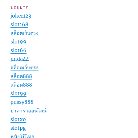
บ่อยมาก
joker123
slot168
สล็อตเว็บตรง
slot99
slot66
jinda44
สล็อตเว็บตรง
สล็อต888
สล็อต888
slot99
pussy888
บาคาร่าออนไลน์
slotxo
slotpg
หนังโป๊ไทย