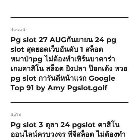
เขียน
เมื่อ
หมู่
กำกับ
แนะแนว
ก่อนหน้า
เรื่อง
Pg slot 27 AUGกันยายน 24 pg
เรื่อง
ก่อน
slot สุดยอดเว็บอันดับ 1 สล็อต
หน้า:
หมาป่าpg ไม่ต้องทำเทิร์นบาคาร่า
เกมคาสิโน สล็อต ยิงปลา ป๊อกเด้ง หวย
pg slot การันตีหน้าแรก Google
Top 91 by Amy Pgslot.golf
ถัดไป
Pg slot 3 ตุลา 24 pgslot คาสิโน
เรื่อง
ต่อ
ออนไลน์ครบวงจร พีจีสล็อต ไม่ต้องทำ