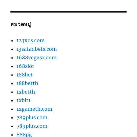
หมวดหมู่
123xos.com
13satanbets.com
1688vegasx.com
168slot
188bet
188betth
1xbetth
1xbit1
1xgameth.com
789plus.com
789plus.com
888pg