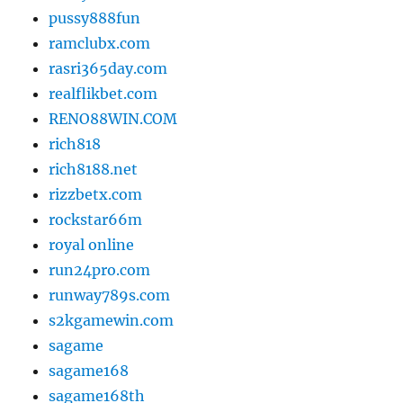
pussy888fun
ramclubx.com
rasri365day.com
realflikbet.com
RENO88WIN.COM
rich818
rich8188.net
rizzbetx.com
rockstar66m
royal online
run24pro.com
runway789s.com
s2kgamewin.com
sagame
sagame168
sagame168th