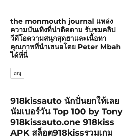
the monmouth journal แหล่ง
ความบันเทิงที่น่าติดตาม รับชมคลิป
วีดีโอความสนุกสุดฮาและเนื้อหา
คุณภาพที่นำเสนอโดย Peter Mbah
ได้ที่นี่
เมนู
918kissauto นักปั่นยกให้เลย
นัมเบอร์วัน Top 100 by Tony
918kissauto.one 918kiss
APK สล็อต918kissรวมเกม